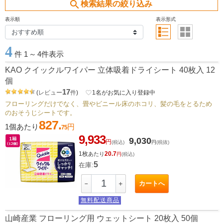
search
検索結果の絞り込み
表示順
表示形式
4
件 1
～
4件表示
KAO クイックルワイパー 立体吸着ドライシート 40枚入 12
個
17
(
レビュー
件
)
favorite_border
1
名がお気に入り登録中
フローリングだけでなく、畳やビニール床のホコリ、髪の毛をとるため
のおそうじシートです。
827.
1個あたり
円
75
9,933
9,030
円
(税込)
円
(税抜)
1枚
20.7
あたり
円
(税込)
5
在庫:
カートへ
－
＋
無料配送商品
山崎産業 フローリング用 ウェットシート 20枚入 50個