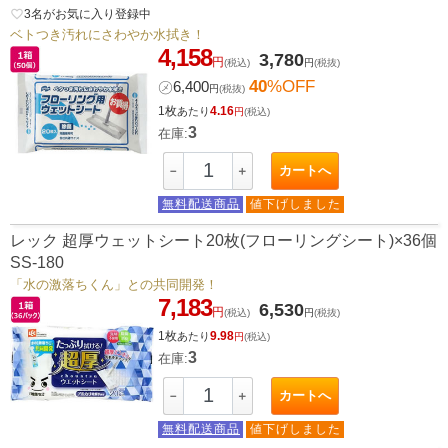
favorite_border
3
名がお気に入り登録中
ベトつき汚れにさわやか水拭き！
4,158
3,780
円
(税込)
円
(税抜)
40
%OFF
㋱
6,400
円
(税抜)
1枚
4.16
あたり
円
(税込)
3
在庫:
カートへ
－
＋
無料配送商品
値下げしました
レック 超厚ウェットシート20枚(フローリングシート)×36個
SS-180
「水の激落ちくん」との共同開発！
7,183
6,530
円
(税込)
円
(税抜)
1枚
9.98
あたり
円
(税込)
3
在庫:
カートへ
－
＋
無料配送商品
値下げしました