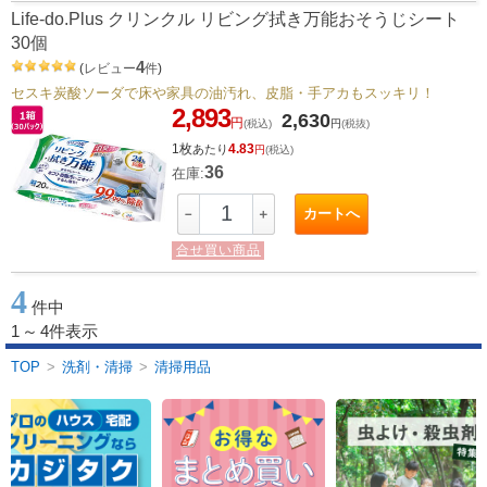
Life-do.Plus クリンクル リビング拭き万能おそうじシート
30個
4
(
レビュー
件
)
セスキ炭酸ソーダで床や家具の油汚れ、皮脂・手アカもスッキリ！
2,893
2,630
円
(税込)
円
(税抜)
1枚
4.83
あたり
円
(税込)
36
在庫:
カートへ
－
＋
合せ買い商品
4
件中
1
～
4件表示
TOP
>
洗剤・清掃
>
清掃用品