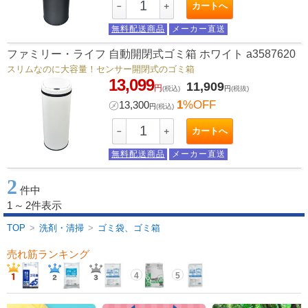
カートへ
－
＋
無料配送商品
メーカー直送
ファミリー・ライフ 自動開閉式ゴミ箱 ホワイト a3587620
スリムなのに大容量！センサー開閉式のゴミ箱
13,099
11,909
円
(税込)
円
(税抜)
1
%OFF
㋱
13,300
円
(税込)
カートへ
－
＋
無料配送商品
メーカー直送
2
件中
1
～
2件表示
TOP
>
洗剤・清掃
>
ゴミ袋、ゴミ箱
売れ筋ランキング
4
5