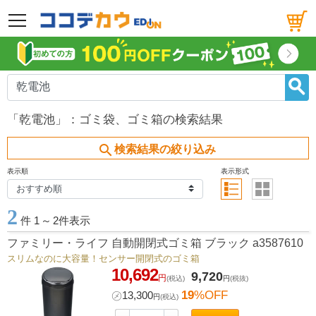
メニュー
「乾電池」：ゴミ袋、ゴミ箱の検索結果
search
検索結果の絞り込み
表示順
表示形式
2
件 1
～
2件表示
ファミリー・ライフ 自動開閉式ゴミ箱 ブラック a3587610
スリムなのに大容量！センサー開閉式のゴミ箱
10,692
9,720
円
(税込)
円
(税抜)
19
%OFF
㋱
13,300
円
(税込)