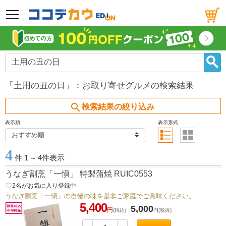
メニュー
「土用の丑の日」：お取り寄せグルメの検索結果
search
検索結果の絞り込み
表示順
表示形式
4
件 1
～
4件表示
うなぎ割烹「一愼」 特製蒲焼 RUIC0553
favorite_border
2
名がお気に入り登録中
うなぎ割烹「一愼」の自慢の味を是非ご家庭でご賞味ください。
5,400
5,000
円
(税込)
円
(税抜)