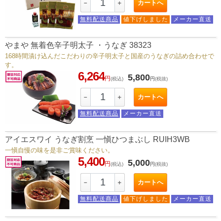
カートへ
－
＋
無料配送商品
値下げしました
メーカー直送
やまや 無着色辛子明太子 ・うなぎ 38323
168時間漬け込んだこだわりの辛子明太子と国産のうなぎの詰め合わせで
す。
6,264
5,800
円
(税込)
円
(税抜)
カートへ
－
＋
無料配送商品
メーカー直送
アイエスワイ うなぎ割烹 一愼ひつまぶし RUIH3WB
一愼自慢の味を是非ご賞味ください。
5,400
5,000
円
(税込)
円
(税抜)
カートへ
－
＋
無料配送商品
値下げしました
メーカー直送