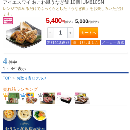
アイエスワイ おこわ風うなぎ飯 10個 IUM610SN
レンジで温めるだけでふっくらとした「うなぎ飯」をお楽しみいただけ
ます。
5,400
5,000
円
(税込)
円
(税抜)
カートへ
－
＋
無料配送商品
値下げしました
メーカー直送
4
件中
1
～
4件表示
TOP
>
お取り寄せグルメ
売れ筋ランキング
4
5