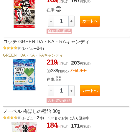
157
円
(税込)
円
(税抜)
◎
在庫:
カートへ
－
＋
合せ買い商品
ロッテ GREEN DA・KA・RAキャンディ
2
(
レビュー
件
)
GREEN DA・KA・RAキャンディ
219
203
円
(税込)
円
(税抜)
7
%OFF
㋱
238
円
(税込)
◎
在庫:
カートへ
－
＋
合せ買い商品
ノーベル 梅ぼしの種飴 30g
2
(
レビュー
件
)
favorite_border
2
名がお気に入り登録中
184
171
円
(税込)
円
(税抜)