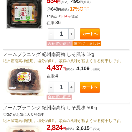
534
495
円
(税込)
円
(税抜)
17
%OFF
㋱
648
円
(税込)
1g
5.34
あたり
円
(税込)
36
在庫:
カートへ
－
＋
合せ買い商品
値下げしました
ノームプラニング 紀州南高梅 しそ風味 1kg
紀州産南高梅使用。塩分約6％。紫蘇の風味が程よく香る梅干しです。
4,437
4,109
円
(税込)
円
(税抜)
4
在庫:
カートへ
－
＋
合せ買い商品
ノームプラニング 紀州南高梅 しそ風味 500g
favorite_border
3
名がお気に入り登録中
紀州産南高梅使用。塩分約6％。紫蘇の風味が程よく香る梅干しです。
2,824
2,615
円
(税込)
円
(税抜)