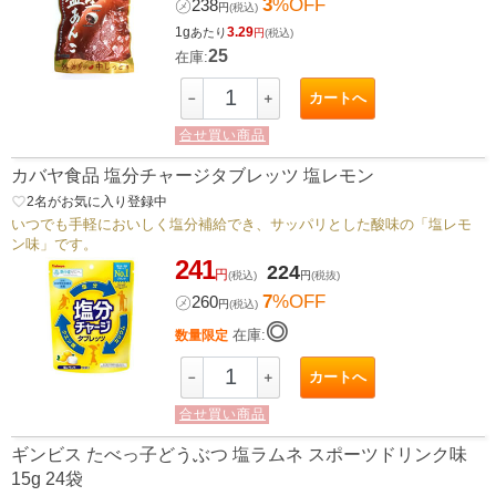
3
%OFF
㋱
238
円
(税込)
1g
3.29
あたり
円
(税込)
25
在庫:
カートへ
－
＋
合せ買い商品
カバヤ食品 塩分チャージタブレッツ 塩レモン
favorite_border
2
名がお気に入り登録中
いつでも手軽においしく塩分補給でき、サッパリとした酸味の「塩レモ
ン味」です。
241
224
円
(税込)
円
(税抜)
7
%OFF
㋱
260
円
(税込)
◎
在庫:
数量限定
カートへ
－
＋
合せ買い商品
ギンビス たべっ子どうぶつ 塩ラムネ スポーツドリンク味
15g 24袋