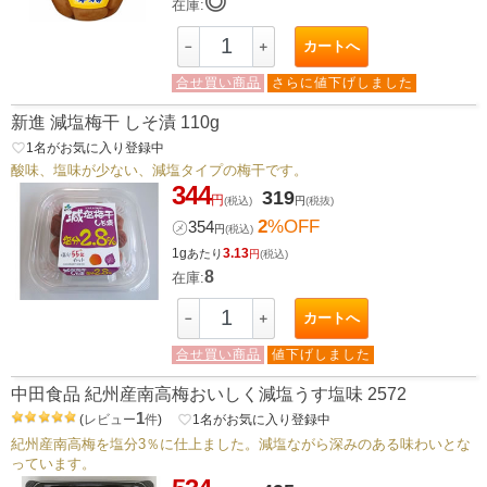
◎
在庫:
カートへ
－
＋
合せ買い商品
さらに値下げしました
新進 減塩梅干 しそ漬 110g
favorite_border
1
名がお気に入り登録中
酸味、塩味が少ない、減塩タイプの梅干です。
344
319
円
(税込)
円
(税抜)
2
%OFF
㋱
354
円
(税込)
1g
3.13
あたり
円
(税込)
8
在庫:
カートへ
－
＋
合せ買い商品
値下げしました
中田食品 紀州産南高梅おいしく減塩うす塩味 2572
1
(
レビュー
件
)
favorite_border
1
名がお気に入り登録中
紀州産南高梅を塩分3％に仕上ました。減塩ながら深みのある味わいとな
っています。