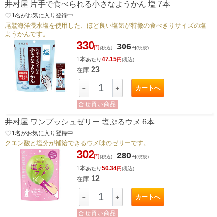
井村屋 片手で食べられる小さなようかん 塩 7本
favorite_border
1
名がお気に入り登録中
尾鷲海洋浸水塩を使用した、ほど良い塩気が特徴の食べきりサイズの塩
ようかんです。
330
306
円
(税込)
円
(税抜)
1本
47.15
あたり
円
(税込)
23
在庫:
カートへ
－
＋
合せ買い商品
井村屋 ワンプッシュゼリー 塩ぷるウメ 6本
favorite_border
1
名がお気に入り登録中
クエン酸と塩分が補給できるウメ味のゼリーです。
302
280
円
(税込)
円
(税抜)
1本
50.34
あたり
円
(税込)
12
在庫:
カートへ
－
＋
合せ買い商品