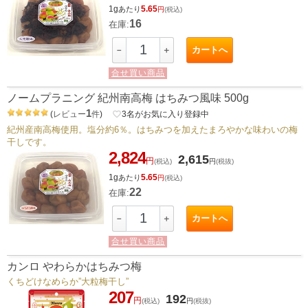
1g
5.65
あたり
円
(税込)
16
在庫:
カートへ
－
＋
合せ買い商品
ノームプラニング 紀州南高梅 はちみつ風味 500g
1
(
レビュー
件
)
favorite_border
3
名がお気に入り登録中
紀州産南高梅使用。塩分約6％。はちみつを加えたまろやかな味わいの梅
干しです。
2,824
2,615
円
(税込)
円
(税抜)
1g
5.65
あたり
円
(税込)
22
在庫:
カートへ
－
＋
合せ買い商品
カンロ やわらかはちみつ梅
くちどけなめらか”大粒梅干し”
207
192
円
(税込)
円
(税抜)