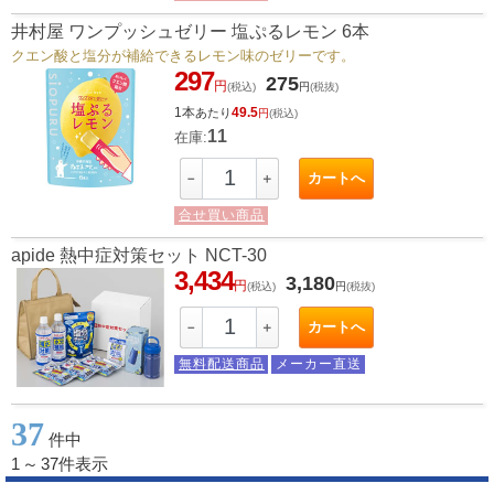
井村屋 ワンプッシュゼリー 塩ぷるレモン 6本
クエン酸と塩分が補給できるレモン味のゼリーです。
297
275
円
(税込)
円
(税抜)
1本
49.5
あたり
円
(税込)
11
在庫:
カートへ
－
＋
合せ買い商品
apide 熱中症対策セット NCT-30
3,434
3,180
円
(税込)
円
(税抜)
カートへ
－
＋
無料配送商品
メーカー直送
37
件中
1
～
37件表示