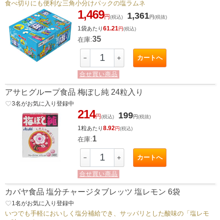
食べ切りにも便利な三角小分けパックの塩ラムネ
1,469
1,361
円
(税込)
円
(税抜)
1袋
61.21
あたり
円
(税込)
35
在庫:
カートへ
－
＋
合せ買い商品
アサヒグループ食品 梅ぼし純 24粒入り
favorite_border
3
名がお気に入り登録中
214
199
円
(税込)
円
(税抜)
1粒
8.92
あたり
円
(税込)
1
在庫:
カートへ
－
＋
合せ買い商品
カバヤ食品 塩分チャージタブレッツ 塩レモン 6袋
favorite_border
1
名がお気に入り登録中
いつでも手軽においしく塩分補給でき、サッパリとした酸味の「塩レモ