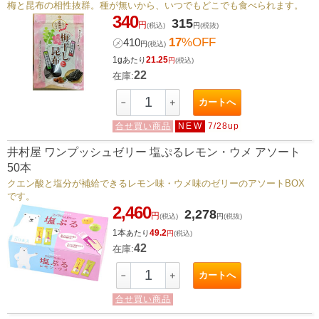
梅と昆布の相性抜群。種が無いから、いつでもどこでも食べられます。
340
315
円
(税込)
円
(税抜)
17
%OFF
㋱
410
円
(税込)
1g
21.25
あたり
円
(税込)
22
在庫:
カートへ
－
＋
合せ買い商品
NEW
7/28up
井村屋 ワンプッシュゼリー 塩ぷるレモン・ウメ アソート
50本
クエン酸と塩分が補給できるレモン味・ウメ味のゼリーのアソートBOX
です。
2,460
2,278
円
(税込)
円
(税抜)
1本
49.2
あたり
円
(税込)
42
在庫:
カートへ
－
＋
合せ買い商品