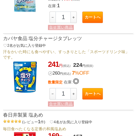
1
在庫:
カートへ
－
＋
合せ買い商品
カバヤ食品 塩分チャージタブレッツ
favorite_border
2
名がお気に入り登録中
汗をかいた時にも食べやすい、すっきりとした「スポーツドリンク味」
です。
241
224
円
(税込)
円
(税抜)
7
%OFF
㋱
260
円
(税込)
◎
在庫:
数量限定
カートへ
－
＋
合せ買い商品
春日井製菓 塩あめ
1
(
レビュー
件
)
favorite_border
4
名がお気に入り登録中
毎日食べたくなる定番の和風塩あめ
169