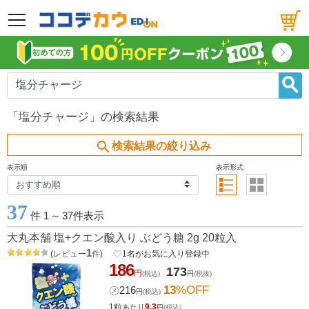
メニュー
「塩分チャージ」の検索結果
search
検索結果の絞り込み
表示順
表示形式
37
件 1
～
37件表示
大丸本舗 塩+クエン酸入り ぶどう糖 2g 20粒入
1
(
レビュー
件
)
favorite_border
1
名がお気に入り登録中
186
173
円
(税込)
円
(税抜)
13
%OFF
㋱
216
円
(税込)
1粒
9.3
あたり
円
(税込)