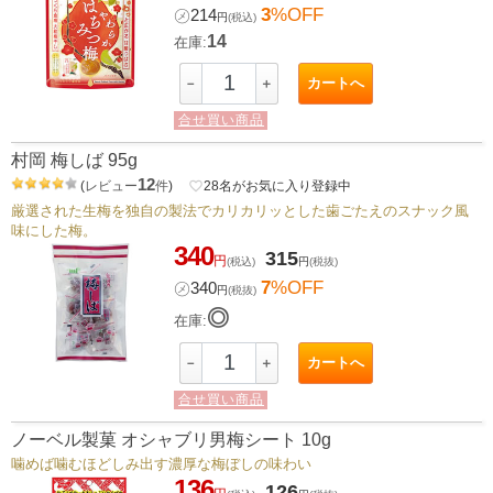
3
%OFF
㋱
214
円
(税込)
14
在庫:
カートへ
－
＋
合せ買い商品
村岡 梅しば 95g
12
(
レビュー
件
)
favorite_border
28
名がお気に入り登録中
厳選された生梅を独自の製法でカリカリッとした歯ごたえのスナック風
味にした梅。
340
315
円
(税込)
円
(税抜)
7
%OFF
㋱
340
円
(税抜)
◎
在庫:
カートへ
－
＋
合せ買い商品
ノーベル製菓 オシャブリ男梅シート 10g
噛めば噛むほどしみ出す濃厚な梅ぼしの味わい
136
126