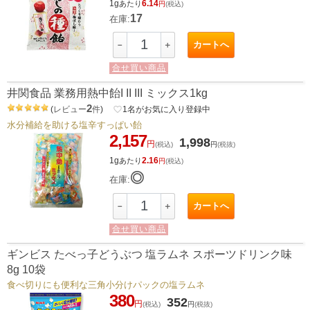
1g
6.14
あたり
円
(税込)
17
在庫:
カートへ
－
＋
合せ買い商品
井関食品 業務用熱中飴I II III ミックス1kg
2
(
レビュー
件
)
favorite_border
1
名がお気に入り登録中
水分補給を助ける塩辛すっぱい飴
2,157
1,998
円
(税込)
円
(税抜)
1g
2.16
あたり
円
(税込)
◎
在庫:
カートへ
－
＋
合せ買い商品
ギンビス たべっ子どうぶつ 塩ラムネ スポーツドリンク味
8g 10袋
食べ切りにも便利な三角小分けパックの塩ラムネ
380
352
円
(税込)
円
(税抜)