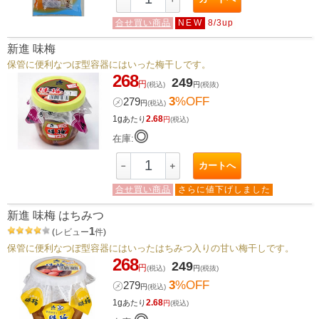
合せ買い商品
NEW
8/3up
新進 味梅
保管に便利なつぼ型容器にはいった梅干しです。
268
249
円
(税込)
円
(税抜)
3
%OFF
㋱
279
円
(税込)
1g
2.68
あたり
円
(税込)
◎
在庫:
カートへ
－
＋
合せ買い商品
さらに値下げしました
新進 味梅 はちみつ
1
(
レビュー
件
)
保管に便利なつぼ型容器にはいったはちみつ入りの甘い梅干しです。
268
249
円
(税込)
円
(税抜)
3
%OFF
㋱
279
円
(税込)
1g
2.68
あたり
円
(税込)