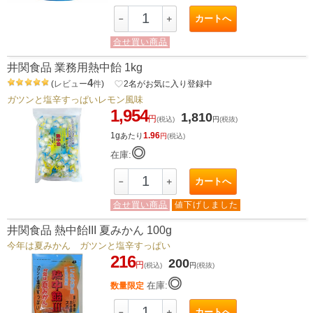
カートへ
－
＋
合せ買い商品
井関食品 業務用熱中飴 1kg
4
(
レビュー
件
)
favorite_border
2
名がお気に入り登録中
ガツンと塩辛すっぱいレモン風味
1,954
1,810
円
(税込)
円
(税抜)
1g
1.96
あたり
円
(税込)
◎
在庫:
カートへ
－
＋
合せ買い商品
値下げしました
井関食品 熱中飴III 夏みかん 100g
今年は夏みかん ガツンと塩辛すっぱい
216
200
円
(税込)
円
(税抜)
◎
在庫:
数量限定
カートへ
－
＋