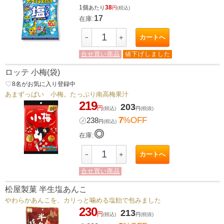
1個
38
あたり
円
(税込)
17
在庫:
カートへ
－
＋
合せ買い商品
値下げしました
ロッテ 小梅(袋)
favorite_border
8
名がお気に入り登録中
あまずっぱい 小梅。たっぷり南高梅果汁
219
203
円
(税込)
円
(税抜)
7
%OFF
㋱
238
円
(税込)
◎
在庫:
カートへ
－
＋
合せ買い商品
松屋製菓 半生塩あんこ
やわらかあんこを、カリっと噛める塩飴で包みました
230
213
円
(税込)
円
(税抜)