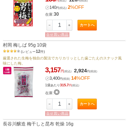
円
(税込)
円
(税抜)
2
%OFF
㋱
140
円
(税込)
30
在庫:
カートへ
－
＋
合せ買い商品
村岡 梅しば 95g 10袋
12
(
レビュー
件
)
厳選された生梅を独自の製法でカリカリッとした歯ごたえのスナック風
味にした梅。
3,157
2,924
円
(税込)
円
(税抜)
14
%OFF
㋱
3,400
円
(税抜)
1袋
315.7
あたり
円
(税込)
◎
在庫:
カートへ
－
＋
合せ買い商品
長谷川醸造 梅干しと昆布 乾燥 16g