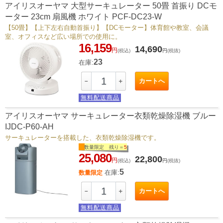
アイリスオーヤマ 大型サーキュレーター 50畳 首振り DCモ
ーター 23cm 扇風機 ホワイト PCF-DC23-W
【50畳】【上下左右自動首振り】【DCモーター】体育館や教室、会議
室、オフィスなど広い場所での使用に。
16,159
14,690
円
(税込)
円
(税抜)
23
在庫:
カートへ
－
＋
無料配送商品
アイリスオーヤマ サーキュレーター衣類乾燥除湿機 ブルー
IJDC-P60-AH
サーキュレーターを搭載した、衣類乾燥除湿機です。
数量限定 残り＝
5
25,080
22,800
円
(税込)
円
(税抜)
5
在庫:
数量限定
カートへ
－
＋
無料配送商品