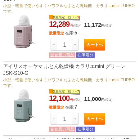
小型・軽量で使いやすくパワフルなふとん乾燥機 カラリエmini TURBO
です。
数量限定 残り＝
5
12,289
11,172
円
(税込)
円
(税抜)
5
在庫:
数量限定
カートへ
－
＋
合せ買い商品
在庫処分
アイリスオーヤマ ふとん乾燥機 カラリエmini グリーン
JSK-S10-G
小型・軽量で使いやすくパワフルなふとん乾燥機 カラリエmini TURBO
です。
数量限定 残り＝
7
12,100
11,000
円
(税込)
円
(税抜)
7
在庫:
数量限定
カートへ
－
＋
合せ買い商品
在庫処分