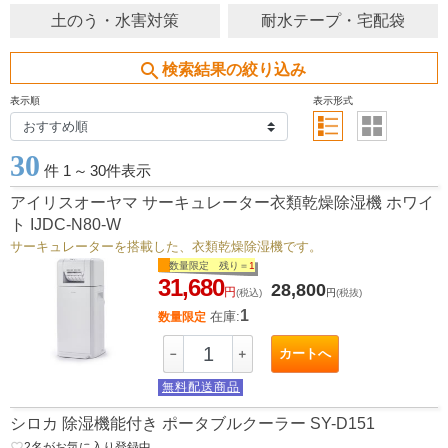
土のう・水害対策
耐水テープ・宅配袋
search
検索結果の絞り込み
表示順
表示形式
30
件 1
～
30件表示
アイリスオーヤマ サーキュレーター衣類乾燥除湿機 ホワイ
ト IJDC-N80-W
サーキュレーターを搭載した、衣類乾燥除湿機です。
数量限定 残り＝
1
31,680
28,800
円
(税込)
円
(税抜)
1
在庫:
数量限定
カートへ
－
＋
無料配送商品
シロカ 除湿機能付き ポータブルクーラー SY-D151
favorite_border
2
名がお気に入り登録中