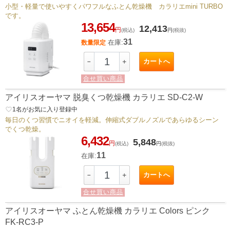
小型・軽量で使いやすくパワフルなふとん乾燥機 カラリエmini TURBO
です。
13,654
12,413
円
(税込)
円
(税抜)
31
在庫:
数量限定
カートへ
－
＋
合せ買い商品
アイリスオーヤマ 脱臭くつ乾燥機 カラリエ SD-C2-W
favorite_border
1
名がお気に入り登録中
毎日のくつ習慣でニオイを軽減。伸縮式ダブルノズルであらゆるシーン
でくつ乾燥。
6,432
5,848
円
(税込)
円
(税抜)
11
在庫:
カートへ
－
＋
合せ買い商品
アイリスオーヤマ ふとん乾燥機 カラリエ Colors ピンク
FK-RC3-P