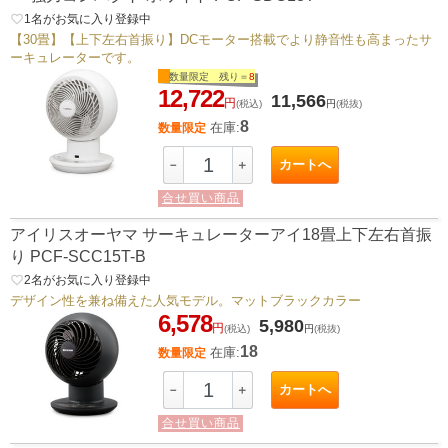
favorite_border
1
名がお気に入り登録中
【30畳】【上下左右首振り】DCモーター搭載でより静音性も高まったサ
ーキュレーターです。
数量限定 残り＝
8
12,722
11,566
円
(税込)
円
(税抜)
8
在庫:
数量限定
カートへ
－
＋
合せ買い商品
アイリスオーヤマ サーキュレーターアイ18畳上下左右首振
り PCF-SCC15T-B
favorite_border
2
名がお気に入り登録中
デザイン性を兼ね備えた人気モデル。マットブラックカラー
6,578
5,980
円
(税込)
円
(税抜)
18
在庫:
数量限定
カートへ
－
＋
合せ買い商品