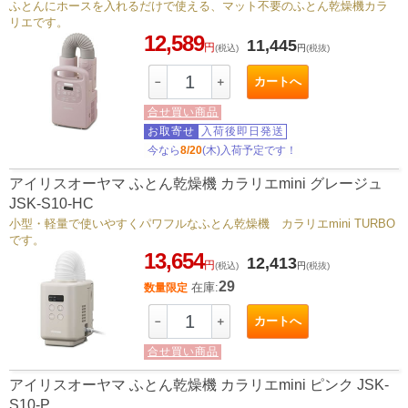
ふとんにホースを入れるだけで使える、マット不要のふとん乾燥機カラ
リエです。
12,589
11,445
円
(税込)
円
(税抜)
カートへ
－
＋
合せ買い商品
お取寄せ
入荷後即日発送
今なら
8/20
(木)入荷予定です！
アイリスオーヤマ ふとん乾燥機 カラリエmini グレージュ
JSK-S10-HC
小型・軽量で使いやすくパワフルなふとん乾燥機 カラリエmini TURBO
です。
13,654
12,413
円
(税込)
円
(税抜)
29
在庫:
数量限定
カートへ
－
＋
合せ買い商品
アイリスオーヤマ ふとん乾燥機 カラリエmini ピンク JSK-
S10-P