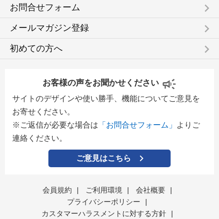
keyboard_arrow_right
お問合せフォーム
keyboard_arrow_right
メールマガジン登録
keyboard_arrow_right
初めての方へ
お客様の声をお聞かせください
サイトのデザインや使い勝手、機能についてご意見を
お寄せください。
※ご返信が必要な場合は
「お問合せフォーム」
よりご
連絡ください。
ご意見はこちら
会員規約
|
ご利用環境
|
会社概要
|
プライバシーポリシー
|
カスタマーハラスメントに対する方針
|