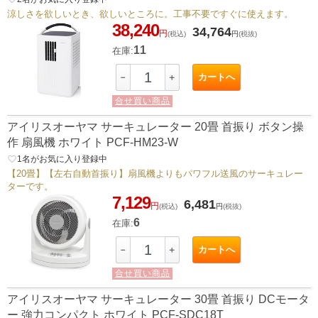
涼しさを欲しいとき、欲しいところに。工事不要ですぐに使えます。
38,240
34,764
円
(税込)
円
(税抜)
11
在庫:
カートへ
－
＋
合せ買い商品
アイリスオーヤマ サーキュレーター 20畳 首振り ボタン操
作 扇風機 ホワイト PCF-HM23-W
favorite_border
1
名がお気に入り登録中
【20畳】【左右自動首振り】扇風機よりもパワフル送風のサーキュレー
ターです。
7,129
6,481
円
(税込)
円
(税抜)
6
在庫:
カートへ
－
＋
合せ買い商品
アイリスオーヤマ サーキュレーター 30畳 首振り DCモータ
ー 強力コンパクト ホワイト PCF-SDC18T