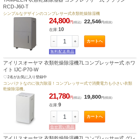
RCD-J60-T
シンプルなデザインのコンプレサー式衣類乾燥除湿機
24,800
22,546
円
(税込)
円
(税抜)
10
在庫:
カートへ
－
＋
無料配送商品
アイリスオーヤマ 衣類乾燥除湿機7Lコンプレッサー式 ホワ
イト IJC-P70-W
favorite_border
2
名がお気に入り登録中
コンパクトなのに強力除湿！コンプレッサー式で消費電力も小さい衣類
乾燥除湿機。
21,780
19,800
円
(税込)
円
(税抜)
9
在庫:
カートへ
－
＋
合せ買い商品
アイリスオーヤマ 衣類乾燥除湿機7Lコンプレッサー式 グレ