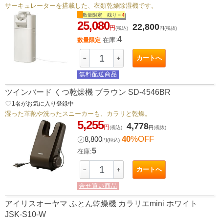
サーキュレーターを搭載した、衣類乾燥除湿機です。
数量限定 残り＝
4
25,080
22,800
円
(税込)
円
(税抜)
4
在庫:
数量限定
カートへ
－
＋
無料配送商品
ツインバード くつ乾燥機 ブラウン SD-4546BR
favorite_border
1
名がお気に入り登録中
湿った革靴や洗ったスニーカーも、カラリと乾燥。
5,255
4,778
円
(税込)
円
(税抜)
40
%OFF
㋱
8,800
円
(税込)
5
在庫:
カートへ
－
＋
合せ買い商品
アイリスオーヤマ ふとん乾燥機 カラリエmini ホワイト
JSK-S10-W