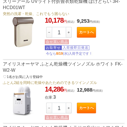
スリーアール UVライト付折畳衣類乾燥機 ぽけどらい 3R-
HCD01WT
突然の洗濯・乾燥、これでもう困らない
10,178
9,253
円
(税込)
円
(税抜)
カートへ
－
＋
合せ買い商品
お取寄せ
入荷後即日発送
今なら
8/19
(水)入荷予定です！
アイリスオーヤマ ふとん乾燥機ツインノズル ホワイト FK-
W2-W
favorite_border
1
名がお気に入り登録中
ふとん2組を同時に乾燥やあたためのできるツインノズル
14,286
12,988
円
(税込)
円
(税抜)
3
在庫:
カートへ
－
＋
合せ買い商品