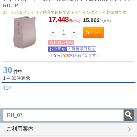
RD1-P
おしゃれなインテリア感覚で使用できるデザインのふとん乾燥機です。
17,448
15,862
円
(税込)
円
(税抜)
カートへ
－
＋
合せ買い商品
お取寄せ
入荷後即日発送
今なら
8/20
(木)入荷予定です！
30
件中
1
～
30件表示
TOP
keyboard_arrow_right
ご利用案内