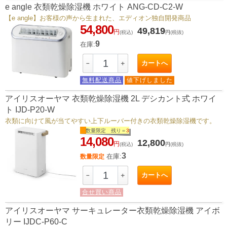
e angle 衣類乾燥除湿機 ホワイト ANG-CD-C2-W
【e angle】お客様の声から生まれた、エディオン独自開発商品
54,800
49,819
円
(税込)
円
(税抜)
9
在庫:
カートへ
－
＋
無料配送商品
値下げしました
アイリスオーヤマ 衣類乾燥除湿機 2L デシカント式 ホワイ
ト IJD-P20-W
衣類に向けて風が当てやすい上下ルーバー付きの衣類乾燥除湿機です。
数量限定 残り＝
3
14,080
12,800
円
(税込)
円
(税抜)
3
在庫:
数量限定
カートへ
－
＋
合せ買い商品
アイリスオーヤマ サーキュレーター衣類乾燥除湿機 アイボ
リー IJDC-P60-C