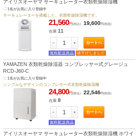
アイリスオーヤマ サーキュレーター衣類乾燥除湿機
favorite_border
1
名がお気に入り登録中
サーキュレーターを搭載した、衣類乾燥除湿機です。
21,560
19,600
円
(税込)
円
(税抜)
11
在庫:
カートへ
－
＋
無料配送商品
値下げしました
YAMAZEN 衣類乾燥除湿器 コンプレッサー式グレージュ
RCD-J60-C
favorite_border
1
名がお気に入り登録中
シンプルなデザインのコンプレサー式衣類乾燥除湿機
24,800
22,546
円
(税込)
円
(税抜)
8
在庫:
カートへ
－
＋
無料配送商品
アイリスオーヤマ サーキュレーター衣類乾燥除湿機 ホワイ