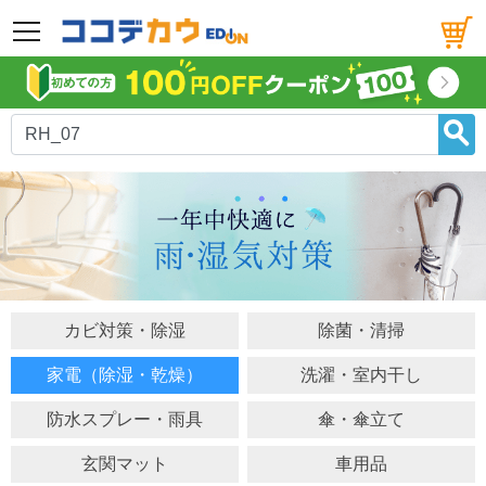
メニュー
カビ対策・除湿
除菌・清掃
家電（除湿・乾燥）
洗濯・室内干し
防水スプレー・雨具
傘・傘立て
玄関マット
車用品