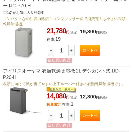
ー IJC-P70-H
favorite_border
1
名がお気に入り登録中
コンパクトなのに強力除湿！コンプレッサー式で消費電力も小さい衣類
乾燥除湿機。
21,780
19,800
円
(税込)
円
(税抜)
19
在庫:
カートへ
－
＋
合せ買い商品
アイリスオーヤマ 衣類乾燥除湿機 2L デシカント式 IJD-
P20-H
衣類に向けて風が当てやすい上下ルーバー付きの衣類乾燥除湿機です。
数量限定 残り＝
1
14,080
12,800
円
(税込)
円
(税抜)
1
在庫:
数量限定
カートへ
－
＋
合せ買い商品