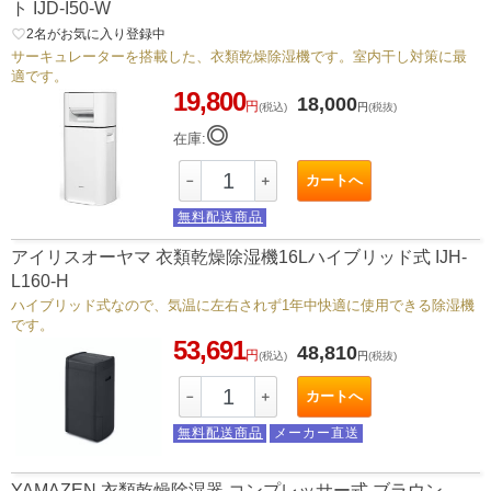
ト IJD-I50-W
favorite_border
2
名がお気に入り登録中
サーキュレーターを搭載した、衣類乾燥除湿機です。室内干し対策に最
適です。
19,800
18,000
円
(税込)
円
(税抜)
◎
在庫:
カートへ
－
＋
無料配送商品
アイリスオーヤマ 衣類乾燥除湿機16Lハイブリッド式 IJH-
L160-H
ハイブリッド式なので、気温に左右されず1年中快適に使用できる除湿機
です。
53,691
48,810
円
(税込)
円
(税抜)
カートへ
－
＋
無料配送商品
メーカー直送
YAMAZEN 衣類乾燥除湿器 コンプレッサー式 ブラウン