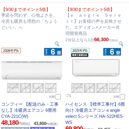
【9/30までポイント5倍】
【9/30までポイント5倍】
季節を問わず、心地よさを。
【ｅ ａｎｇｌｅ Ｓｅｌｅ
冷房も暖房も理想の「ちょう
ｃｔ】お客様の声を反映させ
どいい」へ
た、エディオン×メーカー共
同開発商品
66,300
2台以上なら1台
円(税込)
♡
1
比較
比較
コンフィー 【配送のみ・工事
ハイセンス 【標準工事付】6畳
なし】冷暖房エアコン 6畳用
向け 冷暖房エアコン e angle
CYA-221C(W)
select Sシリーズ HA-S22HE5-
48,180
WS
43,800
円
(税込)
(税抜)
円
69,800