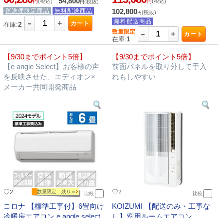
54,800
円
(税込)
円
(税込)
(税抜)
円
運送便限定商品
無料配送商品
102,800
(税抜)
円
-
無料配送商品
+
カート
2
在庫:
-
数量限定
+
カート
1
在庫:
【9/30までポイント5倍】
【9/30までポイント5倍】
【e angle Select】お客様の声
前面パネルを取り外して手入
を反映させた、エディオン×
れもしやすい
メーカー共同開発商品
♡
♡
2
数量限定 残り＝
2
2
比較
比較
コロナ 【標準工事付】6畳向け
KOIZUMI 【配送のみ・工事な
冷暖房エアコン e angle select
し】窓用ルームエアコン