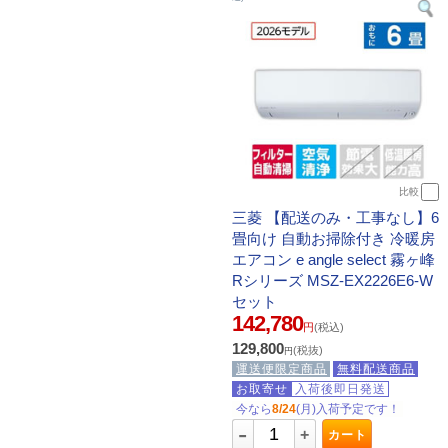
比較
三菱 【配送のみ・工事なし】6
畳向け 自動お掃除付き 冷暖房
エアコン e angle select 霧ヶ峰
Rシリーズ MSZ-EX2226E6-W
セット
142,780
円
(税込)
129,800
(税抜)
円
運送便限定商品
無料配送商品
お取寄せ
入荷後即日発送
今なら
8/24
(月)入荷予定です！
-
+
カート