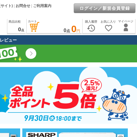
販サイト)
|
お問合せ
|
ご利用案内
ログイン／新規会員登録
カート
マイページ
商品比較
購入履歴
お気に入り
0
history
favorite_border
0
0
点
点
円
レビュー