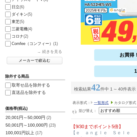
日立
(6)
ダイキン
(5)
東芝
(5)
三菱電機
(4)
コロナ
(2)
Comfee（コンフィー）
(1)
→
続きを見る
お買得
メーカーで絞込む
除外する商品
42
取寄せ品を除外する
検索結果
件中 1
～
40件表示
直送品を除外する
表示形式：
一覧形式
カタログ形式
価格帯(税込)
並び替え：
20,001円～50,000円
(2)
50,001円～100,000円
(23)
【9/30までポイント5倍】
【ｅ ａｎｇｌｅ Ｓｅｌｅ
100,001円以上
(17)