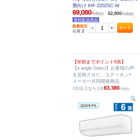
畳向け IHF-2202SC-W
69,080
62,800
円
(税込)
(税抜)
円
無料配送商品
-
数量限定
+
カート
2
在庫:
【9/30までポイント5倍】
【e angle Select】お客様の声
を反映させた、エディオン×
メーカー共同開発商品
83,380
2台以上なら1台
円(税込)