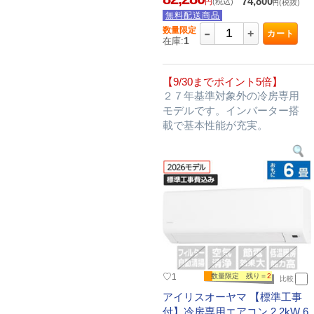
74,800
円
(税込)
(税抜)
円
無料配送商品
-
数量限定
+
カート
1
在庫:
【9/30までポイント5倍】
２７年基準対象外の冷房専用
モデルです。インバーター搭
載で基本性能が充実。
♡
1
数量限定 残り＝
2
比較
アイリスオーヤマ 【標準工事
付】冷房専用エアコン 2.2kW 6