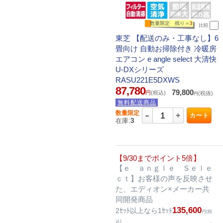
数量限定 残り＝
3
比較
東芝 【配送のみ・工事なし】6
畳向け 自動お掃除付き 冷暖房
エアコン e angle select 大清快
U-DXシリーズ
RASU221E5DXWS
87,780
79,800
円
(税込)
(税抜)
円
無料配送商品
-
数量限定
+
カート
3
在庫:
【9/30までポイント5倍】
【ｅ ａｎｇｌｅ Ｓｅｌｅ
ｃｔ】お客様の声を反映させ
た、エディオン×メーカー共
同開発商品
135,600
2ｾｯﾄ以上なら1ｾｯﾄ
円(税
込)