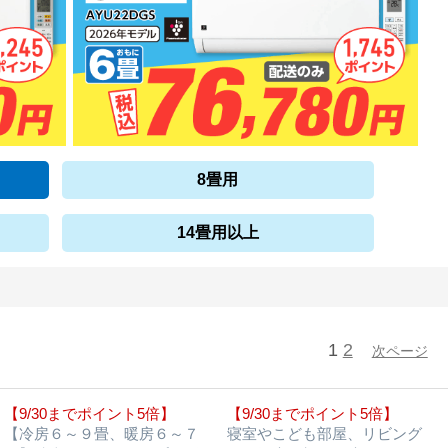
8畳用
14畳用以上
1
2
次ページ
【9/30までポイント5倍】
【9/30までポイント5倍】
【冷房６～９畳、暖房６～７
寝室やこども部屋、リビング