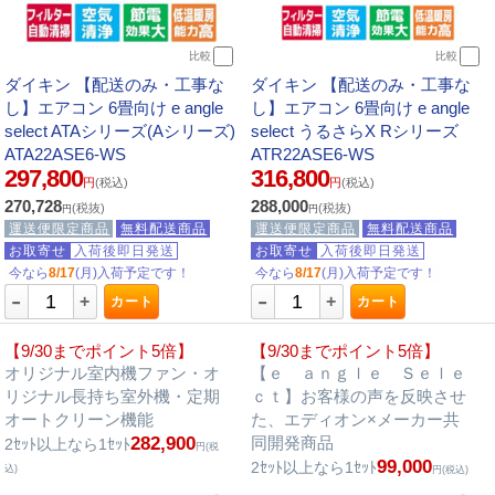
比較
比較
ダイキン 【配送のみ・工事な
ダイキン 【配送のみ・工事な
し】エアコン 6畳向け e angle
し】エアコン 6畳向け e angle
select ATAシリーズ(Aシリーズ)
select うるさらX Rシリーズ
ATA22ASE6-WS
ATR22ASE6-WS
297,800
316,800
円
(税込)
円
(税込)
270,728
288,000
(税抜)
(税抜)
円
円
運送便限定商品
無料配送商品
運送便限定商品
無料配送商品
お取寄せ
入荷後即日発送
お取寄せ
入荷後即日発送
今なら
8/17
(月)入荷予定です！
今なら
8/17
(月)入荷予定です！
-
-
+
+
カート
カート
【9/30までポイント5倍】
【9/30までポイント5倍】
オリジナル室内機ファン・オ
【ｅ ａｎｇｌｅ Ｓｅｌｅ
リジナル長持ち室外機・定期
ｃｔ】お客様の声を反映させ
オートクリーン機能
た、エディオン×メーカー共
282,900
同開発商品
2ｾｯﾄ以上なら1ｾｯﾄ
円(税
99,000
2ｾｯﾄ以上なら1ｾｯﾄ
込)
円(税込)