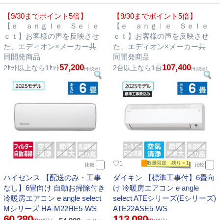
【9/30までポイント5倍】
【9/30までポイント5倍】
【ｅ ａｎｇｌｅ Ｓｅｌｅ
【ｅ ａｎｇｌｅ Ｓｅｌｅ
ｃｔ】お客様の声を反映させ
ｃｔ】お客様の声を反映させ
た、エディオン×メーカー共
た、エディオン×メーカー共
同開発商品
同開発商品
57,200
107,400
2ｾｯﾄ以上なら1ｾｯﾄ
2台以上なら1台
円(税込)
円(税込)
♡
1
数量限定 残り＝
1
比較
比較
ハイセンス 【配送のみ・工事
ダイキン 【標準工事付】6畳向
なし】6畳向け 自動お掃除付き
け 冷暖房エアコン e angle
冷暖房エアコン e angle select
select ATEシリーズ(Eシリーズ)
Mシリーズ HA-M22HE5-WS
ATE22ASE5-WS
60,280
113,080