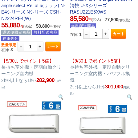
angle select ReLaLa(リララ) N-
清快 U-Xシリーズ
E4シリーズ Nシリーズ CSH-
RASU221E5XWS
85,580
N2224RE4(W)
77,800
円
(税込)
(税抜)
円
55,880
50,800
無料配送商品
円
(税込)
(税抜)
円
-
運送便限定商品
無料配送商品
+
カート
1
在庫:
在庫処分
-
数量限定
+
カート
3
在庫:
【9/30までポイント5倍】
【9/30までポイント5倍】
長持ち室外機・定期自動クリ
長持ち室外機・定期自動クリ
ーニング室内機
ーニング室内機・パワフル換
282,900
気
2ｾｯﾄ以上なら1ｾｯﾄ
円(税
301,000
2ｾｯﾄ以上なら1ｾｯﾄ
込)
円(税
込)