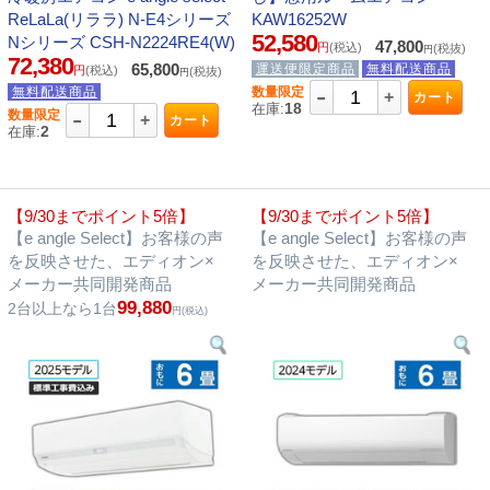
ReLaLa(リララ) N-E4シリーズ
KAW16252W
52,580
Nシリーズ CSH-N2224RE4(W)
47,800
円
(税込)
(税抜)
円
72,380
65,800
運送便限定商品
無料配送商品
円
(税込)
(税抜)
円
-
無料配送商品
数量限定
+
カート
18
在庫:
-
数量限定
+
カート
2
在庫:
【9/30までポイント5倍】
【9/30までポイント5倍】
【e angle Select】お客様の声
【e angle Select】お客様の声
を反映させた、エディオン×
を反映させた、エディオン×
メーカー共同開発商品
メーカー共同開発商品
99,880
2台以上なら1台
円(税込)