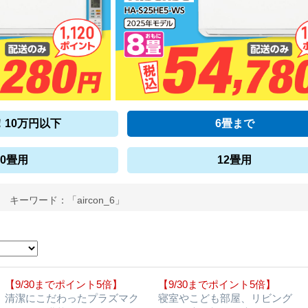
！10万円以下
6畳まで
10畳用
12畳用
キーワード：「aircon_6」
【9/30までポイント5倍】
【9/30までポイント5倍】
清潔にこだわったプラズマク
寝室やこども部屋、リビング