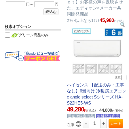
ｃｔ】お客様の声を反映させ
円～
円
た、エディオン×メーカー共
絞込む
同開発商品
45,980
2ｾｯﾄ以上なら1ｾｯﾄ
円(税込)
検索オプション
グリーン商品のみ
比較
ハイセンス 【配送のみ・工事
なし】6畳向け 冷暖房エアコン
e angle select Sシリーズ HA-
S22HE5-WS
49,280
44,800
円
(税込)
(税抜)
円
運送便限定商品
無料配送商品
-
◎
+
カート
在庫: