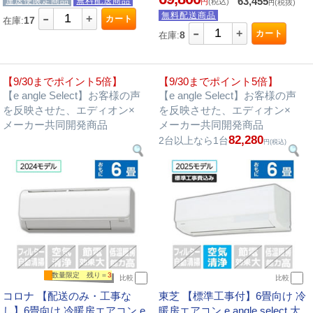
63,455
運送便限定商品
無料配送商品
円
(税込)
(税抜)
円
-
無料配送商品
+
カート
17
在庫:
-
+
カート
8
在庫:
【9/30までポイント5倍】
【9/30までポイント5倍】
【e angle Select】お客様の声
【e angle Select】お客様の声
を反映させた、エディオン×
を反映させた、エディオン×
メーカー共同開発商品
メーカー共同開発商品
82,280
2台以上なら1台
円(税込)
数量限定 残り＝
3
比較
比較
コロナ 【配送のみ・工事な
東芝 【標準工事付】6畳向け 冷
し】6畳向け 冷暖房エアコン e
暖房エアコン e angle select 大