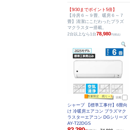
【9/30までポイント5倍】
【冷房６～９畳、暖房６～７
畳】清潔にこだわったプラズ
マクラスター搭載。
78,980
2台以上なら1台
円(税込)
数量限定 残り＝
1
比較
シャープ 【標準工事付】6畳向
け 冷暖房エアコン プラズマク
ラスターエアコン DGシリーズ
AY-T22DGS
82,280