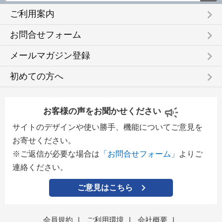
keyboard_arrow_right
ご利用案内
keyboard_arrow_right
お問合せフォーム
keyboard_arrow_right
メールマガジン登録
keyboard_arrow_right
初めての方へ
お客様の声をお聞かせください
サイトのデザインや使い勝手、機能についてご意見を
お寄せください。
※ご返信が必要な場合は
「お問合せフォーム」
よりご
連絡ください。
ご意見はこちら
会員規約
|
ご利用環境
|
会社概要
|