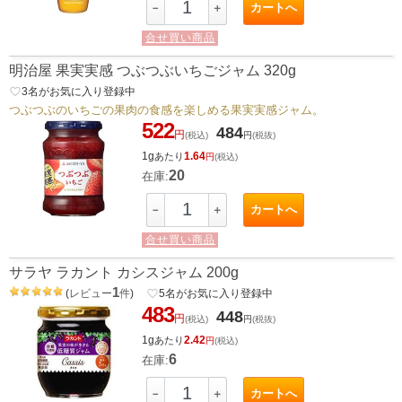
カートへ
－
＋
合せ買い商品
明治屋 果実実感 つぶつぶいちごジャム 320g
favorite_border
3
名がお気に入り登録中
つぶつぶのいちごの果肉の食感を楽しめる果実実感ジャム。
522
484
円
(税込)
円
(税抜)
1g
1.64
あたり
円
(税込)
20
在庫:
カートへ
－
＋
合せ買い商品
サラヤ ラカント カシスジャム 200g
1
(
レビュー
件
)
favorite_border
5
名がお気に入り登録中
483
448
円
(税込)
円
(税抜)
1g
2.42
あたり
円
(税込)
6
在庫:
カートへ
－
＋