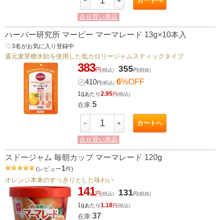
カートへ
－
＋
合せ買い商品
ハーバー研究所 マービー マーマレード 13g×10本入
favorite_border
3
名がお気に入り登録中
還元麦芽糖水飴を使用した低カロリージャムスティックタイプ
383
355
円
(税込)
円
(税抜)
6
%OFF
㋱
410
円
(税込)
1g
2.95
あたり
円
(税込)
5
在庫:
カートへ
－
＋
合せ買い商品
スドージャム 毎朝カップ マーマレード 120g
1
(
レビュー
件
)
オレンジ本来のすっきりとした味わい
141
131
円
(税込)
円
(税抜)
1g
1.18
あたり
円
(税込)
37
在庫: