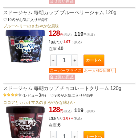
合せ買い商品
スドージャム 毎朝カップ ブルーベリージャム 120g
favorite_border
10
名がお気に入り登録中
ブルーベリーのさわやかな風味
128
119
円
(税込)
円
(税抜)
1g
1.07
あたり
円
(税込)
40
在庫:
カートへ
－
＋
スーパープライス
お一人様1個限り
合せ買い商品
スドージャム 毎朝カップ チョコレートクリーム 120g
3
(
レビュー
件
)
favorite_border
9
名がお気に入り登録中
ココアとカカオマスのまろやかな味わい
128
119
円
(税込)
円
(税抜)
1g
1.07
あたり
円
(税込)
6
在庫:
カートへ
－
＋