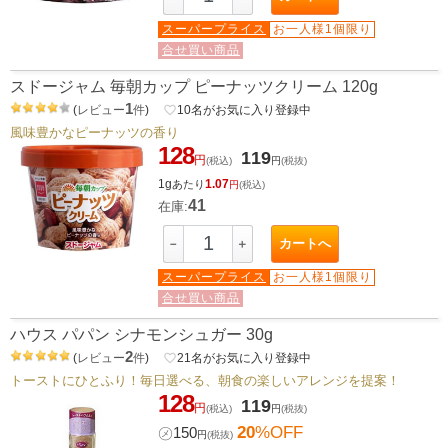
スーパープライス
お一人様1個限り
合せ買い商品
スドージャム 毎朝カップ ピーナッツクリーム 120g
1
(
レビュー
件
)
favorite_border
10
名がお気に入り登録中
風味豊かなピーナッツの香り
128
119
円
(税込)
円
(税抜)
1g
1.07
あたり
円
(税込)
41
在庫:
カートへ
－
＋
スーパープライス
お一人様1個限り
合せ買い商品
ハウス パパン シナモンシュガー 30g
2
(
レビュー
件
)
favorite_border
21
名がお気に入り登録中
トーストにひとふり！毎日選べる、朝食の楽しいアレンジを提案！
128
119
円
(税込)
円
(税抜)
20
%OFF
㋱
150
円
(税抜)