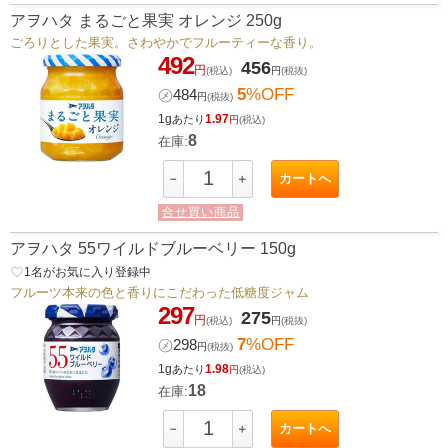
アヲハタ まるごと果実 オレンジ 250g
ごろりとした果実。さわやかでフルーティーな香り。
492
456
円
(税込)
円
(税抜)
5
%OFF
㋱
484
円
(税抜)
1g
1.97
あたり
円
(税込)
8
在庫:
カートへ
－
＋
合せ買い商品
アヲハタ 55ワイルドブルーベリー 150g
favorite_border
1
名がお気に入り登録中
フルーツ本来の色と香りにこだわった低糖度ジャム
297
275
円
(税込)
円
(税抜)
7
%OFF
㋱
298
円
(税抜)
1g
1.98
あたり
円
(税込)
18
在庫:
カートへ
－
＋