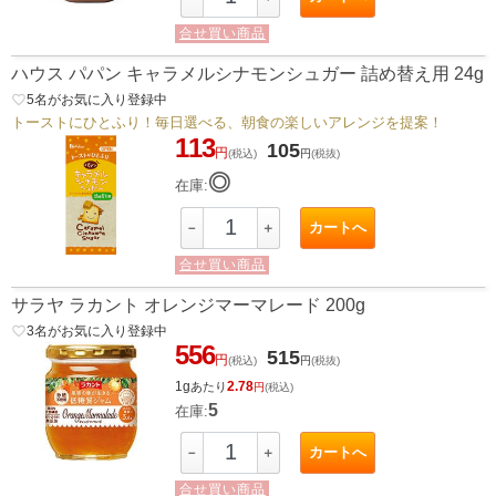
合せ買い商品
ハウス パパン キャラメルシナモンシュガー 詰め替え用 24g
favorite_border
5
名がお気に入り登録中
トーストにひとふり！毎日選べる、朝食の楽しいアレンジを提案！
113
105
円
(税込)
円
(税抜)
◎
在庫:
カートへ
－
＋
合せ買い商品
サラヤ ラカント オレンジマーマレード 200g
favorite_border
3
名がお気に入り登録中
556
515
円
(税込)
円
(税抜)
1g
2.78
あたり
円
(税込)
5
在庫:
カートへ
－
＋
合せ買い商品