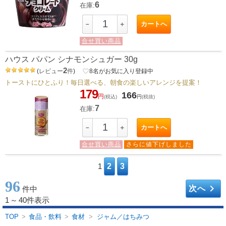
6
在庫:
カートへ
－
＋
合せ買い商品
ハウス パパン シナモンシュガー 30g
2
(
レビュー
件
)
favorite_border
8
名がお気に入り登録中
トーストにひとふり！毎日選べる、朝食の楽しいアレンジを提案！
179
166
円
(税込)
円
(税抜)
7
在庫:
カートへ
－
＋
合せ買い商品
さらに値下げしました
1
2
3
96
keyboard_arrow_right
次へ
件中
1
～
40件表示
TOP
>
食品・飲料
>
食材
>
ジャム／はちみつ