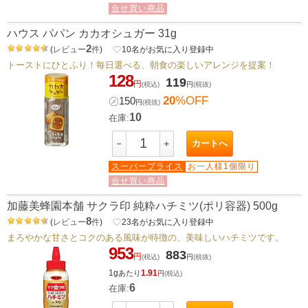
合せ買い商品
ハウス パパン カカオシュガー 31g
2
(
レビュー
件
)
favorite_border
10
名がお気に入り登録中
トーストにひとふり！毎日選べる、朝食の楽しいアレンジを提案！
128
119
円
(税込)
円
(税抜)
20
%OFF
㋱
150
円
(税抜)
10
在庫:
カートへ
－
＋
スーパープライス
お一人様1個限り
合せ買い商品
加藤美蜂園本舗 サクラ印 純粋ハチミツ(ポリ容器) 500g
8
(
レビュー
件
)
favorite_border
23
名がお気に入り登録中
まろやかな甘さとコクのある風味が特徴の、美味しいハチミツです。
953
883
円
(税込)
円
(税抜)
1g
1.91
あたり
円
(税込)
6
在庫: