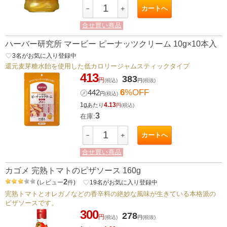
カートへ
－
＋
合せ買い商品
ハーバー研究所 マービー ピーナッツクリーム 10g×10本入
favorite_border
3
名がお気に入り登録中
還元麦芽糖水飴を使用した低カロリージャムスティックタイプ
413
383
円
(税込)
円
(税抜)
6
%OFF
㋱
442
円
(税込)
1g
4.13
あたり
円
(税込)
3
在庫:
カートへ
－
＋
合せ買い商品
カゴメ 完熟トマトのピザソース 160g
2
(
レビュー
件
)
favorite_border
19
名がお気に入り登録中
完熟トマトとオレガノなどの香辛料の絶妙な風味が生きている本格派の
ピザソースです。
300
278
円
(税込)
円
(税抜)