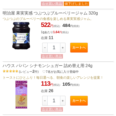
合せ買い商品
値下げしました
明治屋 果実実感 つぶつぶブルーベリージャム 320g
つぶつぶのブルーベリーの食感を楽しめる果実実感ジャム。
522
484
円
(税込)
円
(税抜)
1g
1.64
あたり
円
(税込)
11
在庫:
カートへ
－
＋
合せ買い商品
ハウス パパン シナモンシュガー 詰め替え用 24g
2
(
レビュー
件
)
favorite_border
7
名がお気に入り登録中
トーストにひとふり！毎日選べる、朝食の楽しいアレンジを提案！
113
105
円
(税込)
円
(税抜)
26
在庫:
カートへ
－
＋
合せ買い商品