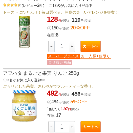
2
(
レビュー
件
)
favorite_border
13
名がお気に入り登録中
トーストにひとふり！毎日選べる、朝食の楽しいアレンジを提案！
128
119
円
(税込)
円
(税抜)
20
%OFF
㋱
150
円
(税抜)
8
在庫:
カートへ
－
＋
スーパープライス
お一人様1個限り
合せ買い商品
アヲハタ まるごと果実 りんご 250g
favorite_border
3
名がお気に入り登録中
ごろりとした果実。さわやかでフルーティーな香り。
492
456
円
(税込)
円
(税抜)
5
%OFF
㋱
484
円
(税抜)
1g
1.97
あたり
円
(税込)
17
在庫:
カートへ
－
＋