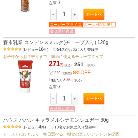
7
在庫:
カートへ
－
＋
スーパープライス
お一人様1個限り
合せ買い商品
森永乳業 コンデンスミルク(チューブ入り) 120g
10
(
レビュー
件
)
favorite_border
54
名がお気に入り登録中
お子様からお年寄りまで、簡単に使えるチューブタイプ
271
251
円
(税込)
円
(税抜)
8
%OFF
㋱
274
円
(税抜)
1g
2.26
あたり
円
(税込)
7
在庫:
カートへ
－
＋
合せ買い商品
ハウス パパン キャラメルシナモンシュガー 30g
4
(
レビュー
件
)
favorite_border
10
名がお気に入り登録中
トーストにひとふり！毎日選べる、朝食の楽しいアレンジを提案！