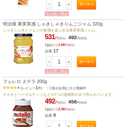
カートへ
－
＋
合せ買い商品
明治屋 果実実感 しゃきしゃきりんごジャム 320g
しゃきしゃきとりんごの食感を楽しめる果実実感ジャム。
531
492
円
(税込)
円
(税抜)
1g
1.66
あたり
円
(税込)
17
在庫:
カートへ
－
＋
合せ買い商品
フェレロ ヌテラ 200g
1
(
レビュー
件
)
favorite_border
2
名がお気に入り登録中
カカオとヘーゼルナッツなどの7つの原材料のみで作られています。
492
456
円
(税込)
円
(税抜)
1g
2.46
あたり
円
(税込)
9
在庫:
カートへ
－
＋