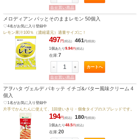
合せ買い商品
メロディアン パッとそのままレモン 50個入
favorite_border
4
名がお気に入り登録中
レモン果汁100％（濃縮還元）適量サイズに！
497
461
円
(税込)
円
(税抜)
1個
9.94
あたり
円
(税込)
7
在庫:
カートへ
－
＋
合せ買い商品
アヲハタ ヴェルデ パキッテ イチゴ&バター風味クリーム 4
個入
favorite_border
1
名がお気に入り登録中
片手でかんたんに使えて、1回使いきり・個食タイプのスプレッドです。
194
180
円
(税込)
円
(税抜)
1個
48.5
あたり
円
(税込)
20
在庫: