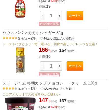
1g
1.88
あたり
円
(税込)
19
在庫:
カートへ
－
＋
合せ買い商品
ハウス パパン カカオシュガー 31g
2
(
レビュー
件
)
favorite_border
4
名がお気に入り登録中
トーストにひとふり！毎日選べる、朝食の楽しいアレンジを提案！
166
154
円
(税込)
円
(税抜)
10
在庫:
カートへ
－
＋
合せ買い商品
スドージャム 毎朝カップ チョコレートクリーム 120g
3
(
レビュー
件
)
favorite_border
1
名がお気に入り登録中
ココアとカカオマスのまろやかな味わい
147
137
円
(税込)
円
(税抜)
1g
1.23
あたり
円
(税込)