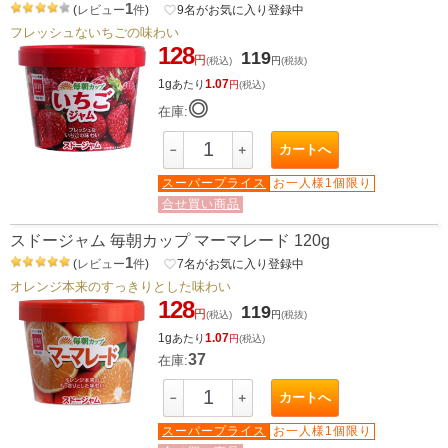
1
(
レビュー
件
)
favorite_border
9
名がお気に入り登録中
フレッシュないちごの味わい
128
119
円
(税込)
円
(税抜)
1g
1.07
あたり
円
(税込)
◎
在庫:
カートへ
－
＋
スーパープライス
お一人様1個限り
合せ買い商品
スドージャム 毎朝カップ マーマレード 120g
1
(
レビュー
件
)
favorite_border
7
名がお気に入り登録中
オレンジ本来のすっきりとした味わい
128
119
円
(税込)
円
(税抜)
1g
1.07
あたり
円
(税込)
37
在庫:
カートへ
－
＋
スーパープライス
お一人様1個限り