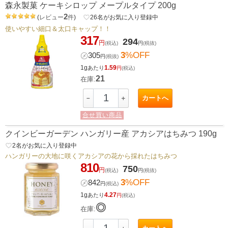
森永製菓 ケーキシロップ メープルタイプ 200g
2
(
レビュー
件
)
favorite_border
26
名がお気に入り登録中
使いやすい細口＆太口キャップ！！
317
294
円
(税込)
円
(税抜)
3
%OFF
㋱
305
円
(税抜)
1g
1.59
あたり
円
(税込)
21
在庫:
カートへ
－
＋
合せ買い商品
クインビーガーデン ハンガリー産 アカシアはちみつ 190g
favorite_border
2
名がお気に入り登録中
ハンガリーの大地に咲くアカシアの花から採れたはちみつ
810
750
円
(税込)
円
(税抜)
3
%OFF
㋱
842
円
(税込)
1g
4.27
あたり
円
(税込)
◎
在庫: