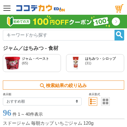
メニュー
ジャム／はちみつ - 食材
ジャム・ペースト
はちみつ・シロップ
(65)
(31)
search
検索結果の絞り込み
表示順
表示形式
96
件 1
～
40件表示
スドージャム 毎朝カップ いちごジャム 120g