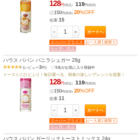
128
119
円
(税込)
円
(税抜)
20
%OFF
㋱
150
円
(税抜)
15
在庫:
カートへ
－
＋
スーパープライス
お一人様1個限り
合せ買い商品
ハウス パパン バニラシュガー 28g
3
(
レビュー
件
)
favorite_border
9
名がお気に入り登録中
トーストにひとふり！毎日選べる、朝食の楽しいアレンジを提案！
128
119
円
(税込)
円
(税抜)
20
%OFF
㋱
150
円
(税抜)
11
在庫:
カートへ
－
＋
スーパープライス
お一人様1個限り
合せ買い商品
ハウス パパン ガーリックトーストミックス 24g