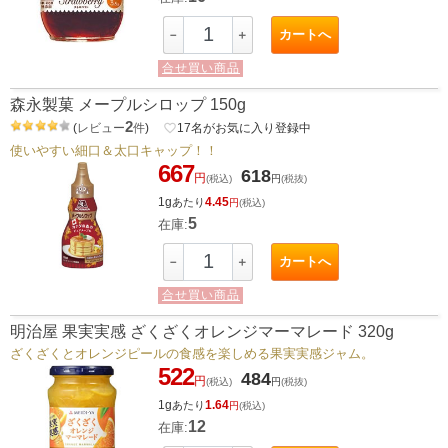
カートへ
－
＋
合せ買い商品
森永製菓 メープルシロップ 150g
2
(
レビュー
件
)
favorite_border
17
名がお気に入り登録中
使いやすい細口＆太口キャップ！！
667
618
円
(税込)
円
(税抜)
1g
4.45
あたり
円
(税込)
5
在庫:
カートへ
－
＋
合せ買い商品
明治屋 果実実感 ざくざくオレンジマーマレード 320g
ざくざくとオレンジピールの食感を楽しめる果実実感ジャム。
522
484
円
(税込)
円
(税抜)
1g
1.64
あたり
円
(税込)
12
在庫: