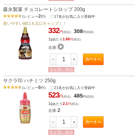
森永製菓 チョコレートシロップ 200g
2
(
レビュー
件
)
favorite_border
17
名がお気に入り登録中
使いやすい細口＆太口キャップ！！
332
308
円
(税込)
円
(税抜)
1g
1.66
あたり
円
(税込)
◎
在庫:
カートへ
－
＋
合せ買い商品
サクラ印 ハチミツ 250g
6
(
レビュー
件
)
favorite_border
21
名がお気に入り登録中
523
485
円
(税込)
円
(税抜)
1g
2.1
あたり
円
(税込)
2
在庫:
カートへ
－
＋
合せ買い商品