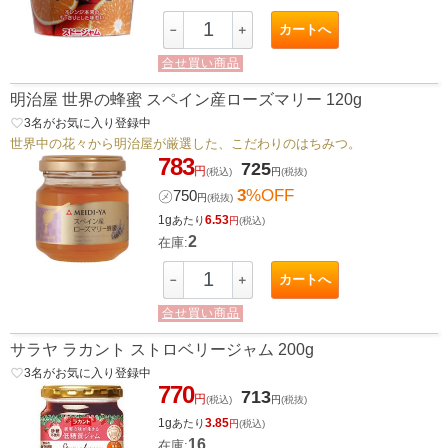
カートへ
－
＋
合せ買い商品
明治屋 世界の蜂蜜 スペイン産ローズマリー 120g
favorite_border
3
名がお気に入り登録中
世界中の花々から明治屋が厳選した、こだわりのはちみつ。
783
725
円
(税込)
円
(税抜)
3
%OFF
㋱
750
円
(税抜)
1g
6.53
あたり
円
(税込)
2
在庫:
カートへ
－
＋
合せ買い商品
サラヤ ラカント ストロベリージャム 200g
favorite_border
3
名がお気に入り登録中
770
713
円
(税込)
円
(税抜)
1g
3.85
あたり
円
(税込)
16
在庫: