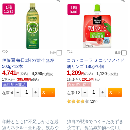
♡
♡
2
4
比較
比較
伊藤園 毎日1杯の青汁 無糖
コカ・コーラ ミニッツメイド
900g×12本
朝リンゴ 180g×6個
4,741
1,209
4,390
1,120
円
(税込)
円
(税込)
(税抜)
(税抜)
円
円
1本
395.09
1個
201.5
あたり
あたり
円
(税込)
円
(税込)
無料配送商品
合せ買い商品
-
-
+
+
カート
カート
4
12
在庫:
在庫:
2
(
件
)
年齢とともに不足しがちな必
独自の製法でつくったあずき
須ミネラル・亜鉛を、飲みや
茶です。食品添加物不使用。