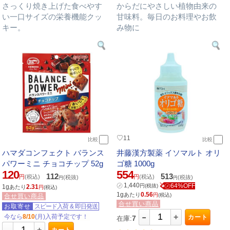
さっくり焼き上げた食べやす
からだにやさしい植物由来の
い一口サイズの栄養機能クッ
甘味料。毎日のお料理やお飲
キー。
み物に
♡
11
比較
比較
ハマダコンフェクト バランス
井藤漢方製薬 イソマルト オリ
パワーミニ チョコチップ 52g
ゴ糖 1000g
120
554
112
513
円
(税込)
円
(税込)
(税抜)
(税抜)
円
円
㋱
1,440
㋱64%OFF
円
(税抜)
1g
2.31
あたり
円
(税込)
1g
0.56
あたり
円
(税込)
合せ買い商品
合せ買い商品
お取寄せ
スピード入荷
&
即日発送
-
+
今なら
8/10
(月)入荷予定です！
カート
7
在庫:
-
+
カート