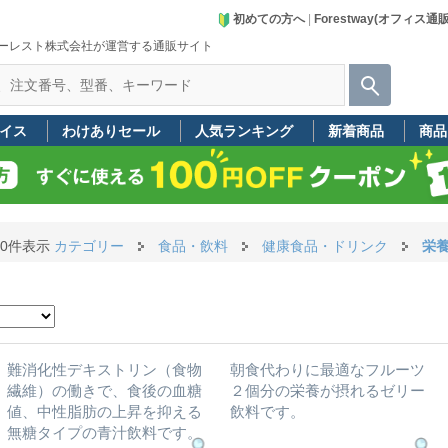
初めての方へ
|
Forestway(オフィス通
ーレスト株式会社が運営する通販サイト
イス
わけありセール
人気ランキング
新着商品
商品
40件表示
カテゴリー
食品・飲料
健康食品・ドリンク
栄
難消化性デキストリン（食物
朝食代わりに最適なフルーツ
繊維）の働きで、食後の血糖
２個分の栄養が摂れるゼリー
値、中性脂肪の上昇を抑える
飲料です。
無糖タイプの青汁飲料です。