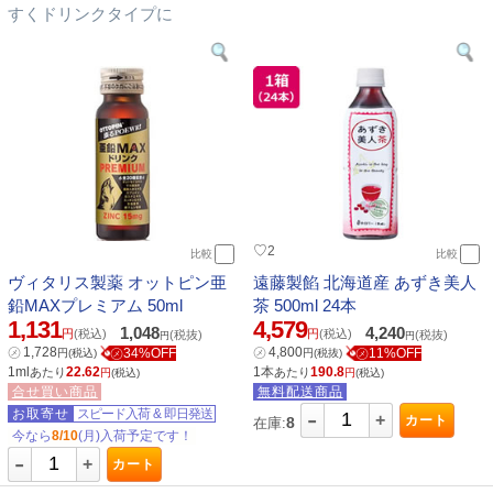
すくドリンクタイプに
♡
2
比較
比較
ヴィタリス製薬 オットピン亜
遠藤製餡 北海道産 あずき美人
鉛MAXプレミアム 50ml
茶 500ml 24本
1,131
4,579
1,048
4,240
円
(税込)
円
(税込)
(税抜)
(税抜)
円
円
㋱
1,728
㋱
4,800
㋱34%OFF
㋱11%OFF
円
(税込)
円
(税抜)
1ml
22.62
1本
190.8
あたり
あたり
円
(税込)
円
(税込)
合せ買い商品
無料配送商品
-
お取寄せ
スピード入荷
&
即日発送
+
カート
8
在庫:
今なら
8/10
(月)入荷予定です！
-
+
カート