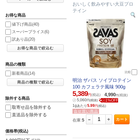
おいしく飲みやすい大豆プロ
テイン
お得な商品
値下げ商品
(40)
スーパープライス
(6)
訳あり品
(20)
お得な商品で絞込む
商品の種類
比較
新着商品
(14)
明治 ザバス ソイプロテイン
商品の種類で絞込む
100 カフェラテ風味 900g
5,389
4,990
円
(税込)
(税抜)
円
除外する商品
㋱
5,060
㋱1%OFF
円
(税抜)
1g
5.99
あたり
円
(税込)
取寄せ品を除外する
合せ買い商品
直送品を除外する
-
+
カート
5
在庫:
価格帯(税込)