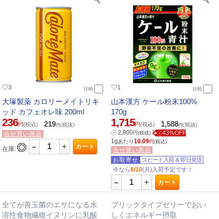
♡
♡
3
1
比較
比較
大塚製薬 カロリーメイトリキ
山本漢方 ケール粉末100%
ッド カフェオレ味 200ml
170g
236
1,715
219
1,588
円
(税込)
円
(税込)
(税抜)
(税抜)
円
円
㋱
2,800
㋱43%OFF
円
(税抜)
合せ買い商品
1g
10.09
あたり
-
円
(税込)
◎
+
カート
在庫:
合せ買い商品
お取寄せ
スピード入荷
&
即日発送
今なら
8/10
(月)入荷予定です！
-
+
カート
全てが善玉菌のエサになる水
ブリックタイプゼリーでおい
溶性食物繊維イヌリンに乳酸
しくエネルギー摂取