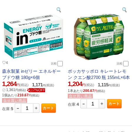
♡
4
比較
比較
森永製菓 inゼリー エネルギー
ポッカサッポロ キレートレモ
ブドウ糖 180g×6個
ン クエン酸2700 瓶 155mL×6本
1,264
1,204
1,171
1,115
円
(税込)
円
(税込)
(税抜)
(税抜)
円
円
㋱
1,361
㋱7%OFF
円
(税込)
1本
200.67
あたり
円
(税込)
1個
210.67
あたり
円
(税込)
合せ買い商品
合せ買い商品
-
+
カート
4
在庫:
-
+
カート
5
在庫: