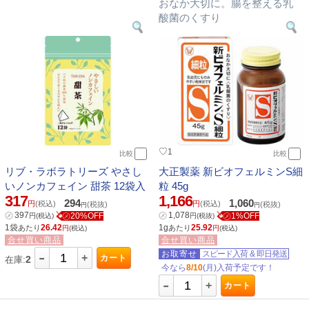
おなか大切に。腸を整える乳
酸菌のくすり
♡
1
比較
比較
リブ・ラボラトリーズ やさし
大正製薬 新ビオフェルミンS細
いノンカフェイン 甜茶 12袋入
粒 45g
317
1,166
294
1,060
円
(税込)
円
(税込)
(税抜)
(税抜)
円
円
㋱
397
㋱
1,078
㋱20%OFF
㋱1%OFF
円
(税込)
円
(税抜)
1袋
26.42
1g
25.92
あたり
あたり
円
(税込)
円
(税込)
合せ買い商品
合せ買い商品
-
お取寄せ
スピード入荷
&
即日発送
+
カート
2
在庫:
今なら
8/10
(月)入荷予定です！
-
+
カート