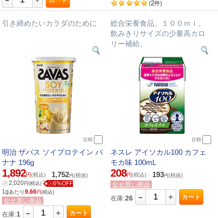
2
(
件
)
引き締めたいカラダのために
総合栄養食品。１００ｍｌ、
飲みきりサイズの少量高カロ
リー補給。
比較
比較
明治 ザバス ソイプロテイン バ
ネスレ アイソカル100 カフェ
ナナ 196g
モカ味 100mL
1,892
208
1,752
193
円
(税込)
円
(税込)
(税抜)
(税抜)
円
円
㋱
2,020
㋱6%OFF
円
(税込)
合せ買い商品
1g
9.66
あたり
円
(税込)
-
+
カート
26
在庫:
合せ買い商品
-
+
カート
1
在庫: