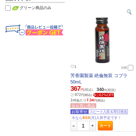
グリーン商品のみ
♡
1
比較
芳香園製薬 絶倫無双 コブラ
50mL
367
340
円
(税込)
(税抜)
円
㋱
972
㋱62%OFF
円
(税込)
1ml
7.34
あたり
円
(税込)
合せ買い商品
お取寄せ
スピード入荷
&
即日発送
今なら
8/10
(月)入荷予定です！
-
+
カート