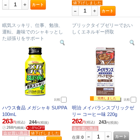
-
値下げしました
+
カート
-
+
カート
眠気スッキリ、仕事、勉強、
ブリックタイプゼリーでおい
運転、趣味でのシャキッとし
しくエネルギー摂取
た頑張りをサポート
完売しました
比較
比較
ハウス食品 メガシャキ SUPPA
明治 メイバランスブリックゼ
100mL
リー コーヒー味 220g
263
262
244
243
円
(税込)
円
(税込)
(税抜)
(税抜)
円
円
㋱
268
㋱8%OFF
円
(税抜)
合せ買い商品
合せ買い商品
値下げしました
-
+
カート
0
在庫: