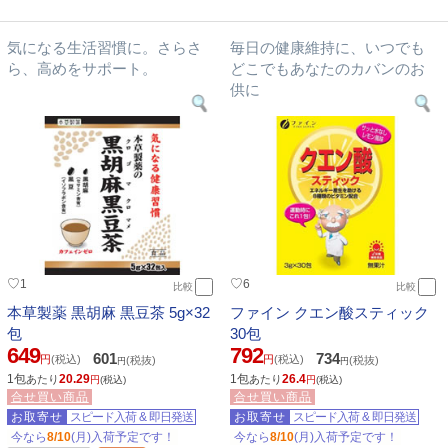
気になる生活習慣に。さらさ
毎日の健康維持に、いつでも
ら、高めをサポート。
どこでもあなたのカバンのお
供に
♡
♡
1
6
比較
比較
本草製薬 黒胡麻 黒豆茶 5g×32
ファイン クエン酸スティック
包
30包
649
792
601
734
円
(税込)
円
(税込)
(税抜)
(税抜)
円
円
1包
20.29
1包
26.4
あたり
あたり
円
(税込)
円
(税込)
合せ買い商品
合せ買い商品
お取寄せ
スピード入荷
&
即日発送
お取寄せ
スピード入荷
&
即日発送
今なら
8/10
(月)入荷予定です！
今なら
8/10
(月)入荷予定です！