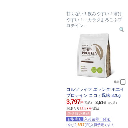
甘くない！飲みやすい！溶け
やすい！～カラダよろこぶプ
ロテイン～
比較
コルソライフ エランダ ホエイ
プロテイン ココア風味 320g
3,797
3,516
円
(税込)
(税抜)
円
1g
11.87
あたり
円
(税込)
合せ買い商品
お取寄せ
入荷後即日発送
今なら
8/17
(月)入荷予定です！