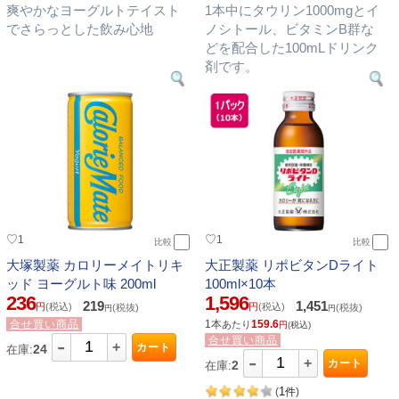
爽やかなヨーグルトテイスト
1本中にタウリン1000mgとイ
でさらっとした飲み心地
ノシトール、ビタミンB群な
どを配合した100mLドリンク
剤です。
♡
♡
1
1
比較
比較
大塚製薬 カロリーメイトリキ
大正製薬 リポビタンDライト
ッド ヨーグルト味 200ml
100ml×10本
236
1,596
219
1,451
円
(税込)
円
(税込)
(税抜)
(税抜)
円
円
合せ買い商品
1本
159.6
あたり
円
(税込)
-
合せ買い商品
+
カート
24
在庫:
-
+
カート
2
在庫:
1
(
件
)