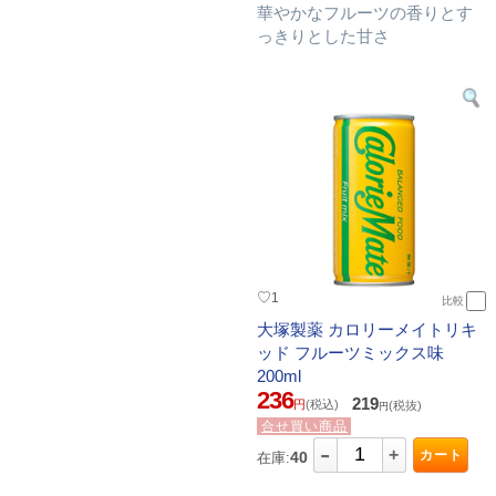
華やかなフルーツの香りとす
っきりとした甘さ
♡
1
比較
大塚製薬 カロリーメイトリキ
ッド フルーツミックス味
200ml
236
219
円
(税込)
(税抜)
円
合せ買い商品
-
+
カート
40
在庫: