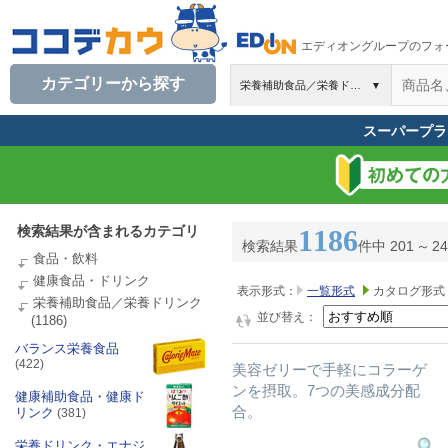
エディオングループのフォ
カテゴリーから探す
栄養補助食品／栄養ド…
▼
スーパープラ
検索結果が含まれるカテゴリ
1186
検索結果
件中 201
～
2
食品・飲料
健康食品・ドリンク
表示形式：
一覧形式
カタログ形式
栄養補助食品／栄養ドリンク
並び替え：
(1186)
バランス栄養食品
(422)
美容ゼリーで手軽にコラーゲ
ンを摂取。7つの美感成分配
健康補助食品・健康ド
合。
リンク
(381)
栄養ドリンク・エナジ