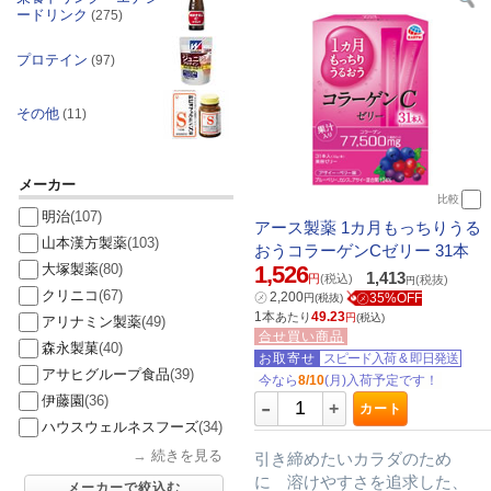
ードリンク
(275)
プロテイン
(97)
その他
(11)
メーカー
比較
明治
(107)
アース製薬 1カ月もっちりうる
山本漢方製薬
(103)
おうコラーゲンCゼリー 31本
大塚製薬
(80)
1,526
1,413
円
(税込)
(税抜)
円
クリニコ
(67)
㋱
2,200
㋱35%OFF
円
(税抜)
1本
49.23
あたり
円
(税込)
アリナミン製薬
(49)
合せ買い商品
森永製菓
(40)
お取寄せ
スピード入荷
&
即日発送
アサヒグループ食品
(39)
今なら
8/10
(月)入荷予定です！
-
伊藤園
(36)
+
カート
ハウスウェルネスフーズ
(34)
→
続きを見る
引き締めたいカラダのため
に 溶けやすさを追求した、
メーカーで絞込む