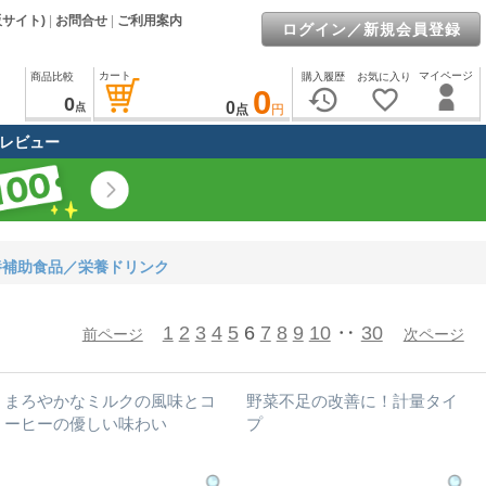
販サイト)
|
お問合せ
|
ご利用案内
ログイン／新規会員登録
カート
マイページ
商品比較
購入履歴
お気に入り
0
history
favorite_border
0
0
点
点
円
レビュー
養補助食品／栄養ドリンク
1
2
3
4
5
6
7
8
9
10
‥
30
前ページ
次ページ
まろやかなミルクの風味とコ
野菜不足の改善に！計量タイ
ーヒーの優しい味わい
プ