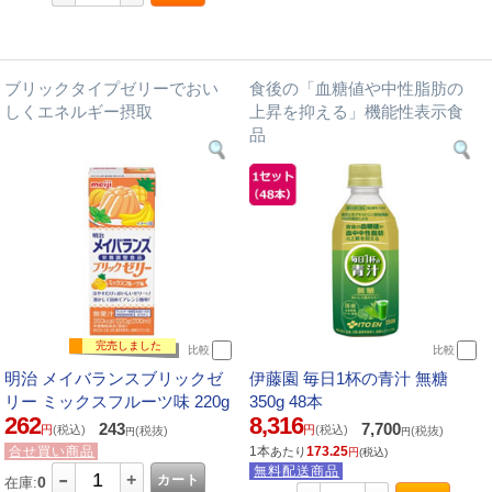
ブリックタイプゼリーでおい
食後の「血糖値や中性脂肪の
しくエネルギー摂取
上昇を抑える」機能性表示食
品
完売しました
比較
比較
明治 メイバランスブリックゼ
伊藤園 毎日1杯の青汁 無糖
リー ミックスフルーツ味 220g
350g 48本
262
8,316
243
7,700
円
(税込)
円
(税込)
(税抜)
(税抜)
円
円
合せ買い商品
1本
173.25
あたり
円
(税込)
-
無料配送商品
+
カート
0
在庫: