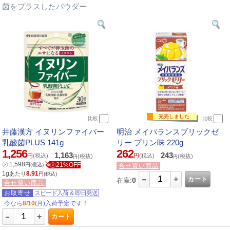
菌をプラスしたパウダー
完売しました
比較
比較
井藤漢方 イヌリンファイバー
明治 メイバランスブリックゼ
乳酸菌PLUS 141g
リー プリン味 220g
1,256
262
1,163
243
円
(税込)
円
(税込)
(税抜)
(税抜)
円
円
㋱
1,598
㋱21%OFF
円
(税込)
合せ買い商品
1g
8.91
あたり
円
(税込)
-
+
カート
0
在庫:
合せ買い商品
お取寄せ
スピード入荷
&
即日発送
今なら
8/10
(月)入荷予定です！
-
+
カート