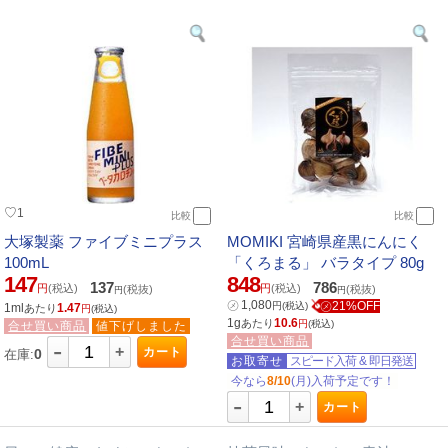
♡
1
比較
比較
大塚製薬 ファイブミニプラス
MOMIKI 宮崎県産黒にんにく
100mL
「くろまる」 バラタイプ 80g
147
848
137
786
円
(税込)
円
(税込)
(税抜)
(税抜)
円
円
㋱
1,080
㋱21%OFF
円
(税込)
1ml
1.47
あたり
円
(税込)
1g
10.6
あたり
円
(税込)
合せ買い商品
値下げしました
合せ買い商品
-
+
カート
0
在庫:
お取寄せ
スピード入荷
&
即日発送
今なら
8/10
(月)入荷予定です！
-
+
カート