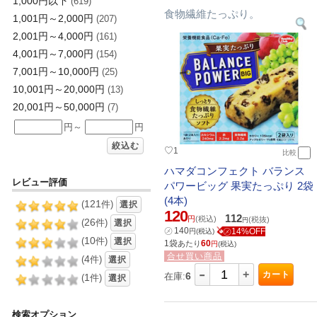
1,000円以下
(619)
食物繊維たっぷり。
1,001円～2,000円
(207)
2,001円～4,000円
(161)
4,001円～7,000円
(154)
7,001円～10,000円
(25)
10,001円～20,000円
(13)
20,001円～50,000円
(7)
円～
円
絞込む
♡
1
比較
ハマダコンフェクト バランス
レビュー評価
パワービッグ 果実たっぷり 2袋
(4本)
121
(
件)
選択
120
112
円
(税込)
(税抜)
26
円
(
件)
選択
㋱
140
㋱14%OFF
円
(税込)
10
(
件)
選択
1袋
60
あたり
円
(税込)
合せ買い商品
4
(
件)
選択
-
+
カート
6
在庫:
1
(
件)
選択
検索オプション