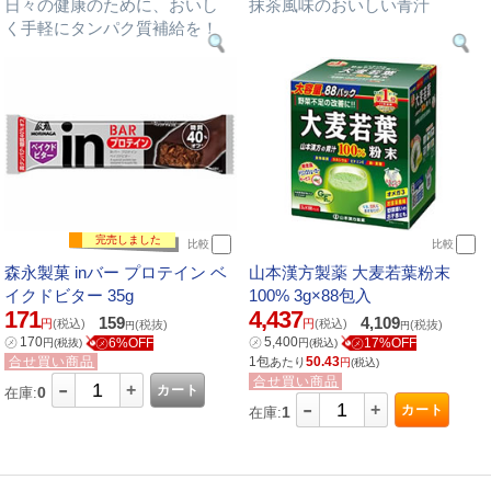
日々の健康のために、おいし
抹茶風味のおいしい青汁
く手軽にタンパク質補給を！
完売しました
比較
比較
森永製菓 inバー プロテイン ベ
山本漢方製薬 大麦若葉粉末
イクドビター 35g
100% 3g×88包入
171
4,437
159
4,109
円
(税込)
円
(税込)
(税抜)
(税抜)
円
円
㋱
170
㋱
5,400
㋱6%OFF
㋱17%OFF
円
(税抜)
円
(税込)
合せ買い商品
1包
50.43
あたり
円
(税込)
-
合せ買い商品
+
カート
0
在庫:
-
+
カート
1
在庫: