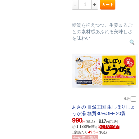
-
+
カート
糖質を抑えつつ、生姜まるご
との素材感あふれる美味しさ
を味わい
比較
あさの 自然王国 生しぼりしょ
うが湯 糖質30%OFF 20袋
990
917
円
(税込)
(税抜)
円
㋱
1,188
㋱16%OFF
円
(税込)
1袋
49.5
あたり
円
(税込)
合せ買い商品