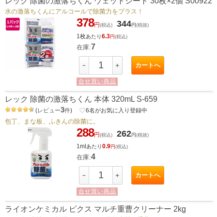
レック 除菌の激落ちくん ウェットシート 30枚×2個 S00922
水の激落ちくんにアルコールで除菌力をプラス！
378
344
円
(税込)
円
(税抜)
1枚
6.3
あたり
円
(税込)
7
在庫:
カートへ
－
＋
合せ買い商品
レック 除菌の激落ちくん 本体 320mL S-659
3
(
レビュー
件
)
favorite_border
6
名がお気に入り登録中
包丁、まな板、ふきんの除菌に。
288
262
円
(税込)
円
(税抜)
1ml
0.9
あたり
円
(税込)
4
在庫:
カートへ
－
＋
合せ買い商品
ライオンケミカル ピクス マルチ重曹クリーナー 2kg