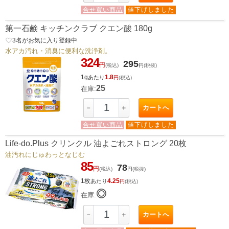
合せ買い商品
値下げしました
第一石鹸 キッチンクラブ クエン酸 180g
favorite_border
3
名がお気に入り登録中
水アカ汚れ・消臭に便利な洗浄剤。
324
295
円
(税込)
円
(税抜)
1g
1.8
あたり
円
(税込)
25
在庫:
カートへ
－
＋
合せ買い商品
値下げしました
Life-do.Plus クリンクル 油よごれストロング 20枚
油汚れにじゅわっとなじむ
85
78
円
(税込)
円
(税抜)
1枚
4.25
あたり
円
(税込)
◎
在庫:
カートへ
－
＋