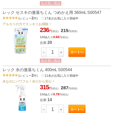
合せ買い商品
レック セスキの激落ちくん つめかえ用 360mL S00547
2
(
レビュー
件
)
favorite_border
17
名がお気に入り登録中
アルカリの力でスッキリお掃除！
236
215
円
(税込)
円
(税抜)
1ml
0.66
あたり
円
(税込)
20
在庫:
カートへ
－
＋
合せ買い商品
レック 水の激落ちくん 400mL S00544
2
(
レビュー
件
)
favorite_border
11
名がお気に入り登録中
水なのにパワフル！水だから安心！
315
287
円
(税込)
円
(税抜)
1ml
0.79
あたり
円
(税込)
14
在庫:
カートへ
－
＋