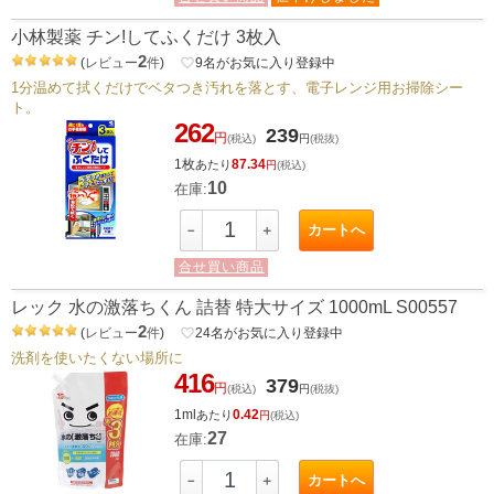
小林製薬 チン!してふくだけ 3枚入
2
(
レビュー
件
)
favorite_border
9
名がお気に入り登録中
1分温めて拭くだけでベタつき汚れを落とす、電子レンジ用お掃除シー
ト。
262
239
円
(税込)
円
(税抜)
1枚
87.34
あたり
円
(税込)
10
在庫:
カートへ
－
＋
合せ買い商品
レック 水の激落ちくん 詰替 特大サイズ 1000mL S00557
2
(
レビュー
件
)
favorite_border
24
名がお気に入り登録中
洗剤を使いたくない場所に
416
379
円
(税込)
円
(税抜)
1ml
0.42
あたり
円
(税込)
27
在庫:
カートへ
－
＋