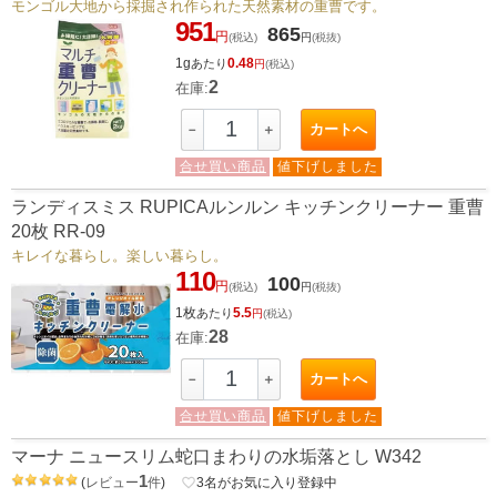
モンゴル大地から採掘され作られた天然素材の重曹です。
951
865
円
(税込)
円
(税抜)
1g
0.48
あたり
円
(税込)
2
在庫:
カートへ
－
＋
合せ買い商品
値下げしました
ランディスミス RUPICAルンルン キッチンクリーナー 重曹
20枚 RR-09
キレイな暮らし。楽しい暮らし。
110
100
円
(税込)
円
(税抜)
1枚
5.5
あたり
円
(税込)
28
在庫:
カートへ
－
＋
合せ買い商品
値下げしました
マーナ ニュースリム蛇口まわりの水垢落とし W342
1
(
レビュー
件
)
favorite_border
3
名がお気に入り登録中