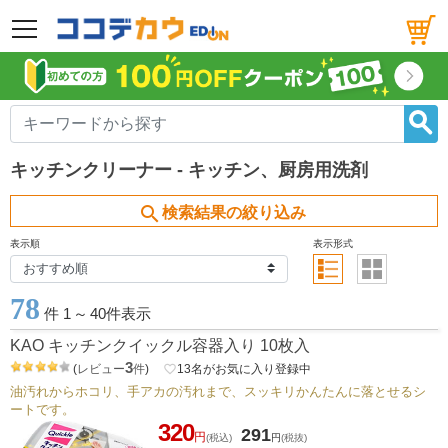
メニュー
キッチンクリーナー - キッチン、厨房用洗剤
search
検索結果の絞り込み
表示順
表示形式
78
件 1
～
40件表示
KAO キッチンクイックル容器入り 10枚入
3
(
レビュー
件
)
favorite_border
13
名がお気に入り登録中
油汚れからホコリ、手アカの汚れまで、スッキリかんたんに落とせるシ
ートです。
320
291
円
(税込)
円
(税抜)