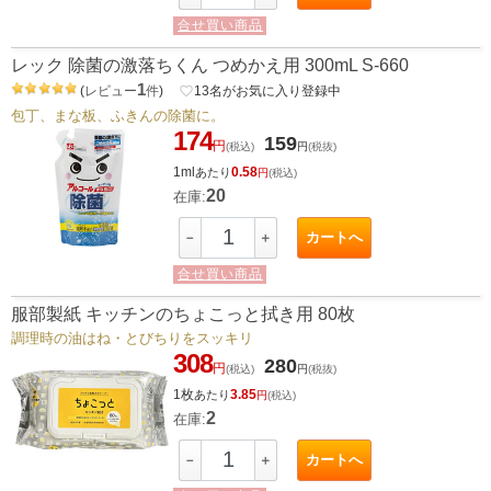
合せ買い商品
レック 除菌の激落ちくん つめかえ用 300mL S-660
1
(
レビュー
件
)
favorite_border
13
名がお気に入り登録中
包丁、まな板、ふきんの除菌に。
174
159
円
(税込)
円
(税抜)
1ml
0.58
あたり
円
(税込)
20
在庫:
カートへ
－
＋
合せ買い商品
服部製紙 キッチンのちょこっと拭き用 80枚
調理時の油はね・とびちりをスッキリ
308
280
円
(税込)
円
(税抜)
1枚
3.85
あたり
円
(税込)
2
在庫:
カートへ
－
＋