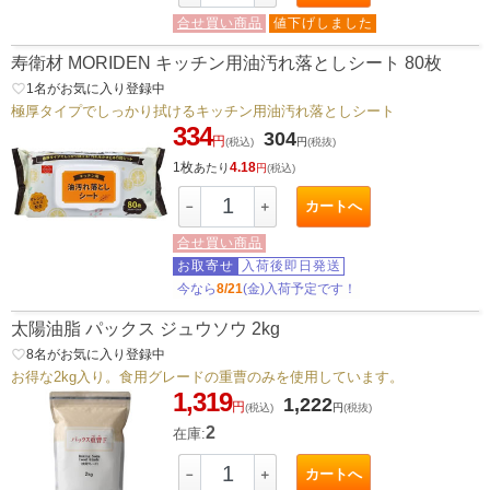
合せ買い商品
値下げしました
寿衛材 MORIDEN キッチン用油汚れ落としシート 80枚
favorite_border
1
名がお気に入り登録中
極厚タイプでしっかり拭けるキッチン用油汚れ落としシート
334
304
円
(税込)
円
(税抜)
1枚
4.18
あたり
円
(税込)
カートへ
－
＋
合せ買い商品
お取寄せ
入荷後即日発送
今なら
8/21
(金)入荷予定です！
太陽油脂 パックス ジュウソウ 2kg
favorite_border
8
名がお気に入り登録中
お得な2kg入り。食用グレードの重曹のみを使用しています。
1,319
1,222
円
(税込)
円
(税抜)
2
在庫:
カートへ
－
＋