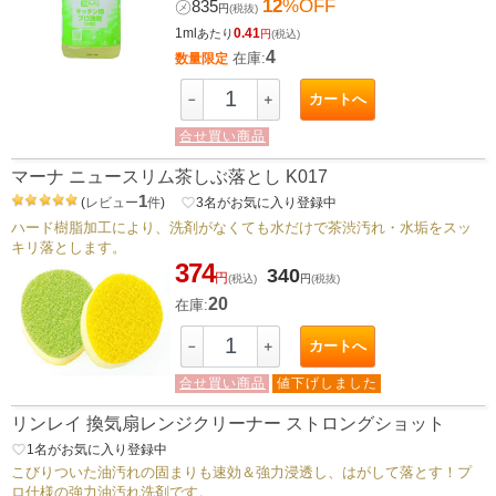
12
%OFF
㋱
835
円
(税抜)
1ml
0.41
あたり
円
(税込)
4
在庫:
数量限定
カートへ
－
＋
合せ買い商品
マーナ ニュースリム茶しぶ落とし K017
1
(
レビュー
件
)
favorite_border
3
名がお気に入り登録中
ハード樹脂加工により、洗剤がなくても水だけで茶渋汚れ・水垢をスッ
キリ落とします。
374
340
円
(税込)
円
(税抜)
20
在庫:
カートへ
－
＋
合せ買い商品
値下げしました
リンレイ 換気扇レンジクリーナー ストロングショット
favorite_border
1
名がお気に入り登録中
こびりついた油汚れの固まりも速効＆強力浸透し、はがして落とす！プ
ロ仕様の強力油汚れ洗剤です。