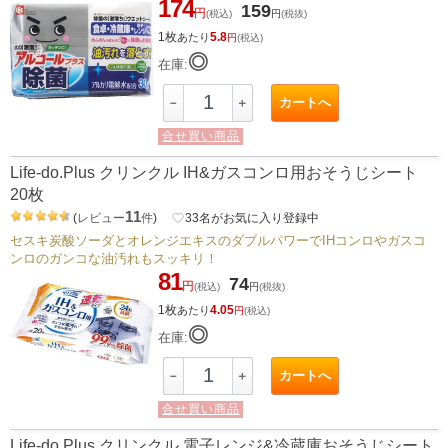
174
159
円
(税込)
円
(税抜)
1枚
5.8
あたり
円
(税込)
◎
在庫:
カートへ
－
＋
合せ買い商品
Life-do.Plus クリンクル IH&ガスコンロ用おそうじシート
20枚
11
(
レビュー
件
)
favorite_border
33
名がお気に入り登録中
セスキ炭酸ソーダとオレンジエキスのダブルパワーでIHコンロやガスコ
ンロのガンコな油汚れもスッキリ！
81
74
円
(税込)
円
(税抜)
1枚
4.05
あたり
円
(税込)
◎
在庫:
カートへ
－
＋
合せ買い商品
Life-do.Plus クリンクル 電子レンジ&冷蔵庫おそうじシート