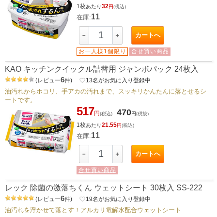
1枚
32
あたり
円
(税込)
11
在庫:
カートへ
－
＋
お一人様1個限り
合せ買い商品
KAO キッチンクイックル詰替用 ジャンボパック 24枚入
6
(
レビュー
件
)
favorite_border
13
名がお気に入り登録中
油汚れからホコリ、手アカの汚れまで、スッキリかんたんに落とせるシ
ートです。
517
470
円
(税込)
円
(税抜)
1枚
21.55
あたり
円
(税込)
11
在庫:
カートへ
－
＋
合せ買い商品
レック 除菌の激落ちくん ウェットシート 30枚入 SS-222
6
(
レビュー
件
)
favorite_border
19
名がお気に入り登録中
油汚れを浮かせて落とす！アルカリ電解水配合ウェットシート