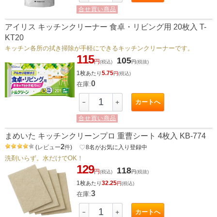
合せ買い商品
アイリス キッチンクリーナー 食卓・リビング用 20枚入 T-
KT20
キッチン各所の拭き掃除が手軽にできるキッチンクリーナーです。
115
105
円
(税込)
円
(税抜)
1枚
5.75
あたり
円
(税込)
0
在庫:
カートへ
－
＋
合せ買い商品
まめいた キッチンクリーンプロ 重曹シート 4枚入 KB-774
2
(
レビュー
件
)
favorite_border
8
名がお気に入り登録中
洗剤いらず。水だけでOK！
129
118
円
(税込)
円
(税抜)
1枚
32.25
あたり
円
(税込)
3
在庫:
カートへ
－
＋