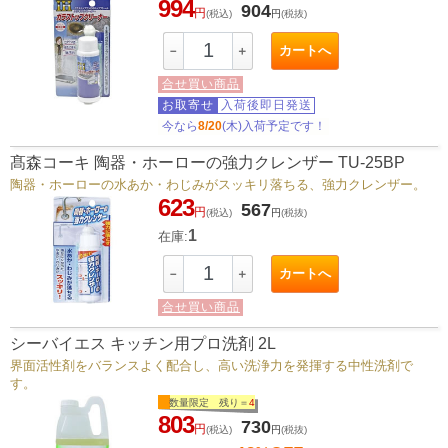
994
904
円
(税込)
円
(税抜)
カートへ
－
＋
合せ買い商品
お取寄せ
入荷後即日発送
今なら
8/20
(木)入荷予定です！
髙森コーキ 陶器・ホーローの強力クレンザー TU-25BP
陶器・ホーローの水あか・わじみがスッキリ落ちる、強力クレンザー。
623
567
円
(税込)
円
(税抜)
1
在庫:
カートへ
－
＋
合せ買い商品
シーバイエス キッチン用プロ洗剤 2L
界面活性剤をバランスよく配合し、高い洗浄力を発揮する中性洗剤で
す。
数量限定 残り＝
4
803
730
円
(税込)
円
(税抜)