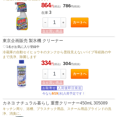
864
786
円
(税込)
円
(税抜)
3
在庫:
カートへ
－
＋
合せ買い商品
東京企画販売 製氷機 クリーナー
favorite_border
1
名がお気に入り登録中
冷蔵庫の自動セイヒョウキのタンクから普段見えないパイプ等経路の中
まで洗浄、除菌します
334
304
円
(税込)
円
(税抜)
カートへ
－
＋
合せ買い商品
お取寄せ
入荷後即日発送
今なら
8/19
(水)入荷予定です！
カネヨ ナチュラル暮らし 重曹クリーナー450mL 305089
キッチン周り、浴槽、プラスチック用品、スチール用品ブラインドの洗
浄、消臭に。