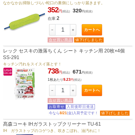
なかなかお掃除しづらい蛇口の裏側にしっかり届きます。
352
320
円
(税込)
円
(税抜)
2
在庫:
カートへ
－
＋
合せ買い商品
値下げしました
レック セスキの激落ちくん シート キッチン用 20枚×4個
SS-291
キッチン汚れをスイスイ落とす！
738
671
円
(税込)
円
(税抜)
1枚
9.23
あたり
円
(税込)
カートへ
－
＋
合せ買い商品
お取寄せ
入荷後即日発送
今なら
8/21
(金)入荷予定です！
値下げしました
髙森コーキ IHガラストップクリーナー TU-61
IH ガラストップのコゲつき、吹きこぼれ、油汚れに！