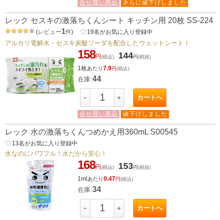
合せ買い商品
さらに値下げしました
レック セスキの激落ちくんシート キッチン用 20枚 SS-224
1
(
レビュー
件
)
favorite_border
19
名がお気に入り登録中
アルカリ電解水・セスキ炭酸ソーダを配合したウェットシート！
158
144
円
(税込)
円
(税抜)
1枚
7.9
あたり
円
(税込)
44
在庫:
カートへ
－
＋
合せ買い商品
値下げしました
レック 水の激落ちくんつめかえ用360mL S00545
favorite_border
13
名がお気に入り登録中
水なのにパワフル！水だから安心！
168
153
円
(税込)
円
(税抜)
1ml
0.47
あたり
円
(税込)
34
在庫:
カートへ
－
＋