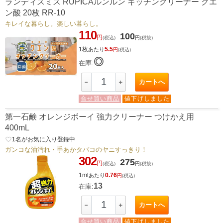
ランディスミス RUPICAルンルン キッチンクリーナー クエ
ン酸 20枚 RR-10
キレイな暮らし。楽しい暮らし。
110
100
円
(税込)
円
(税抜)
1枚
5.5
あたり
円
(税込)
◎
在庫:
カートへ
－
＋
合せ買い商品
値下げしました
第一石鹸 オレンジボーイ 強力クリーナー つけかえ用
400mL
favorite_border
1
名がお気に入り登録中
ガンコな油汚れ・手あかタバコのヤニすっきり！
302
275
円
(税込)
円
(税抜)
1ml
0.76
あたり
円
(税込)
13
在庫:
カートへ
－
＋
合せ買い商品
値下げしました