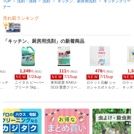
TOP
>
洗剤・清掃
>
洗剤
>
キッチン、厨房用洗剤
>
キッチンクリー
ナー
売れ筋ランキング
「キッチン、厨房用洗剤」の新着商品
1,249
111
478
1,3
円
円
円
税込)
(税込)
(税込)
(税込)
7/24up
7/15up
7/15up
NEW
NEW
NEW
NE
キッチ
ニイタカ ビーバー
東和産業 RAKU-
ロケット石鹸 シャ
ロケッ
ブリーチ 5kg
SOJI 重曹クリーナ
カシャカボトルクリ
キッチン
個
234530
ー 6枚入 10264
ーナー 350g