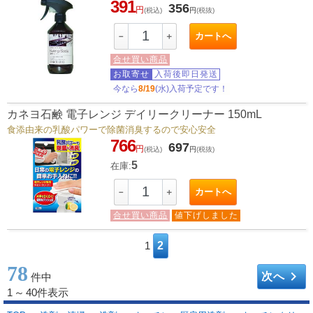
391
356
円
(税込)
円
(税抜)
カートへ
－
＋
合せ買い商品
お取寄せ
入荷後即日発送
今なら
8/19
(水)入荷予定です！
カネヨ石鹸 電子レンジ デイリークリーナー 150mL
食添由来の乳酸パワーで除菌消臭するので安心安全
766
697
円
(税込)
円
(税抜)
5
在庫:
カートへ
－
＋
合せ買い商品
値下げしました
1
2
78
keyboard_arrow_right
次へ
件中
1
～
40件表示