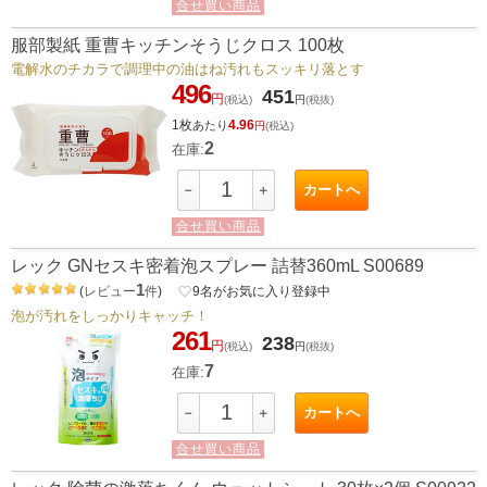
合せ買い商品
服部製紙 重曹キッチンそうじクロス 100枚
電解水のチカラで調理中の油はね汚れもスッキリ落とす
496
451
円
(税込)
円
(税抜)
1枚
4.96
あたり
円
(税込)
2
在庫:
カートへ
－
＋
合せ買い商品
レック GNセスキ密着泡スプレー 詰替360mL S00689
1
(
レビュー
件
)
favorite_border
9
名がお気に入り登録中
泡が汚れをしっかりキャッチ！
261
238
円
(税込)
円
(税抜)
7
在庫:
カートへ
－
＋
合せ買い商品