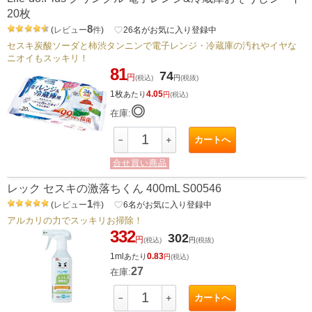
20枚
8
(
レビュー
件
)
favorite_border
26
名がお気に入り登録中
セスキ炭酸ソーダと柿渋タンニンで電子レンジ・冷蔵庫の汚れやイヤな
ニオイもスッキリ！
81
74
円
(税込)
円
(税抜)
1枚
4.05
あたり
円
(税込)
◎
在庫:
カートへ
－
＋
合せ買い商品
レック セスキの激落ちくん 400mL S00546
1
(
レビュー
件
)
favorite_border
6
名がお気に入り登録中
アルカリの力でスッキリお掃除！
332
302
円
(税込)
円
(税抜)
1ml
0.83
あたり
円
(税込)
27
在庫:
カートへ
－
＋