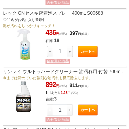
合せ買い商品
レック GNセスキ密着泡スプレー 400mL S00688
favorite_border
11
名がお気に入り登録中
泡が汚れをしっかりキャッチ！
436
397
円
(税込)
円
(税抜)
18
在庫:
カートへ
－
＋
合せ買い商品
リンレイ ウルトラハードクリーナー 油汚れ用 付替 700mL
今までは諦めていた強烈な油汚れも徹底除去します。
892
811
円
(税込)
円
(税抜)
1ml
1.28
あたり
円
(税込)
3
在庫:
カートへ
－
＋
合せ買い商品