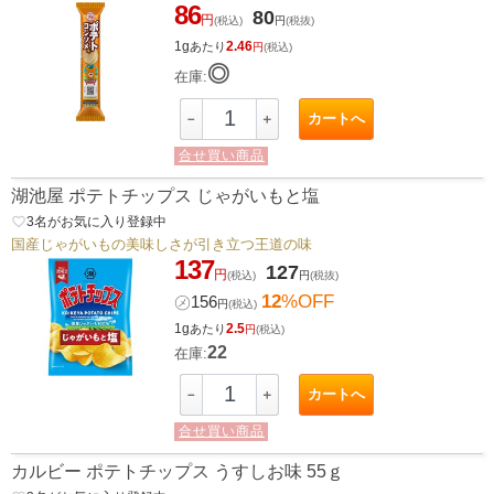
86
80
円
(税込)
円
(税抜)
1g
2.46
あたり
円
(税込)
◎
在庫:
カートへ
－
＋
合せ買い商品
湖池屋 ポテトチップス じゃがいもと塩
favorite_border
3
名がお気に入り登録中
国産じゃがいもの美味しさが引き立つ王道の味
137
127
円
(税込)
円
(税抜)
12
%OFF
㋱
156
円
(税込)
1g
2.5
あたり
円
(税込)
22
在庫:
カートへ
－
＋
合せ買い商品
カルビー ポテトチップス うすしお味 55ｇ