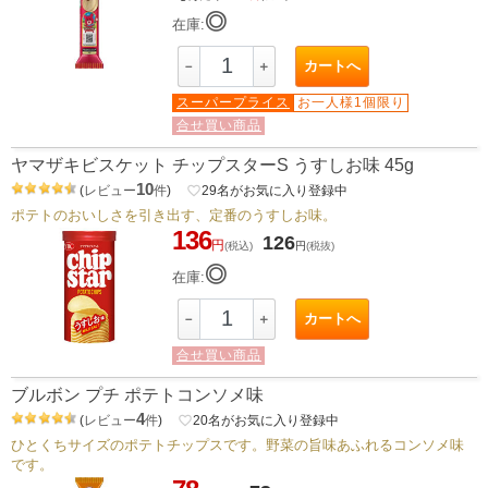
◎
在庫:
カートへ
－
＋
スーパープライス
お一人様1個限り
合せ買い商品
ヤマザキビスケット チップスターS うすしお味 45g
10
(
レビュー
件
)
favorite_border
29
名がお気に入り登録中
ポテトのおいしさを引き出す、定番のうすしお味。
136
126
円
(税込)
円
(税抜)
◎
在庫:
カートへ
－
＋
合せ買い商品
ブルボン プチ ポテトコンソメ味
4
(
レビュー
件
)
favorite_border
20
名がお気に入り登録中
ひとくちサイズのポテトチップスです。野菜の旨味あふれるコンソメ味
です。