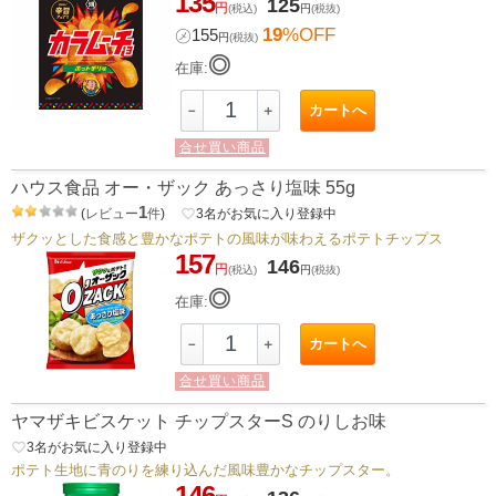
135
125
円
(税込)
円
(税抜)
19
%OFF
㋱
155
円
(税抜)
◎
在庫:
カートへ
－
＋
合せ買い商品
ハウス食品 オー・ザック あっさり塩味 55g
1
(
レビュー
件
)
favorite_border
3
名がお気に入り登録中
ザクッとした食感と豊かなポテトの風味が味わえるポテトチップス
157
146
円
(税込)
円
(税抜)
◎
在庫:
カートへ
－
＋
合せ買い商品
ヤマザキビスケット チップスターS のりしお味
favorite_border
3
名がお気に入り登録中
ポテト生地に青のりを練り込んだ風味豊かなチップスター。
146