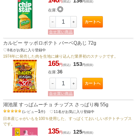
136
円
(税込)
円
(税抜)
◎
在庫:
カートへ
－
＋
合せ買い商品
カルビー サッポロポテト バーベQあじ 72g
favorite_border
8
名がお気に入り登録中
1974年に発売した肉を生地に練り込んだ業界初のスナックです。
165
153
円
(税込)
円
(税抜)
36
在庫:
カートへ
－
＋
合せ買い商品
湖池屋 すっぱムーチョ チップス さっぱり梅 55g
1
(
レビュー
件
)
favorite_border
11
名がお気に入り登録中
日本産じゃがいもを100％使用した、すっぱくておいしいポテトチップス
です。
135
125
円
(税込)
円
(税抜)