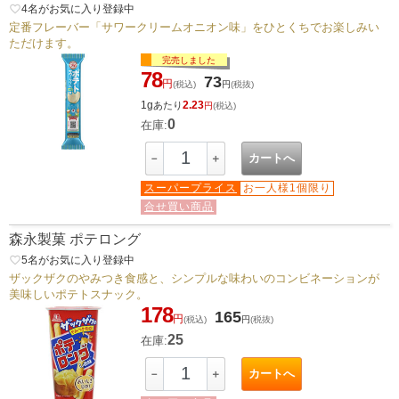
favorite_border
4
名がお気に入り登録中
定番フレーバー「サワークリームオニオン味」をひとくちでお楽しみい
ただけます。
完売しました
78
73
円
(税込)
円
(税抜)
1g
2.23
あたり
円
(税込)
0
在庫:
カートへ
－
＋
スーパープライス
お一人様1個限り
合せ買い商品
森永製菓 ポテロング
favorite_border
5
名がお気に入り登録中
ザックザクのやみつき食感と、シンプルな味わいのコンビネーションが
美味しいポテトスナック。
178
165
円
(税込)
円
(税抜)
25
在庫:
カートへ
－
＋