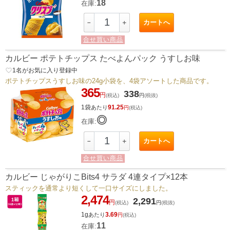
18
在庫:
カートへ
－
＋
合せ買い商品
カルビー ポテトチップス たべよんパック うすしお味
favorite_border
1
名がお気に入り登録中
ポテトチップスうすしお味の24g小袋を、4袋アソートした商品です。
365
338
円
(税込)
円
(税抜)
1袋
91.25
あたり
円
(税込)
◎
在庫:
カートへ
－
＋
合せ買い商品
カルビー じゃがりこBits4 サラダ 4連タイプ×12本
スティックを通常より短くして一口サイズにしました。
2,474
2,291
円
(税込)
円
(税抜)
1g
3.69
あたり
円
(税込)
11
在庫: