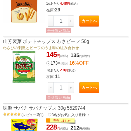
1g
4.48
あたり
円
(税込)
29
在庫:
カートへ
－
＋
合せ買い商品
山芳製菓 ポテトチップス わさビーフ 50g
わさびの刺激とビーフのうま味の組み合わせ
145
135
円
(税込)
円
(税抜)
16
%OFF
㋱
173
円
(税込)
1g
2.9
あたり
円
(税込)
11
在庫:
カートへ
－
＋
合せ買い商品
味源 サバチ サバチップス 30g 5529744
2
(
レビュー
件
)
favorite_border
3
名がお気に入り登録中
完売しました
228
212
円
(税込)
円
(税抜)