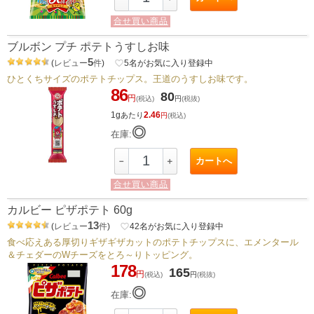
合せ買い商品
ブルボン プチ ポテトうすしお味
5
(
レビュー
件
)
favorite_border
5
名がお気に入り登録中
ひとくちサイズのポテトチップス。王道のうすしお味です。
86
80
円
(税込)
円
(税抜)
1g
2.46
あたり
円
(税込)
◎
在庫:
カートへ
－
＋
合せ買い商品
カルビー ピザポテト 60g
13
(
レビュー
件
)
favorite_border
42
名がお気に入り登録中
食べ応えある厚切りギザギザカットのポテトチップスに、エメンタール
＆チェダーのWチーズをとろ～りトッピング。
178
165
円
(税込)
円
(税抜)
◎
在庫: