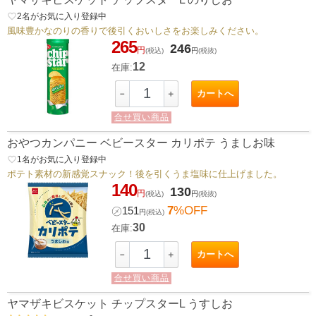
favorite_border
2
名がお気に入り登録中
風味豊かなのりの香りで後引くおいしさをお楽しみください。
265
246
円
(税込)
円
(税抜)
12
在庫:
カートへ
－
＋
合せ買い商品
おやつカンパニー ベビースター カリポテ うましお味
favorite_border
1
名がお気に入り登録中
ポテト素材の新感覚スナック！後を引くうま塩味に仕上げました。
140
130
円
(税込)
円
(税抜)
7
%OFF
㋱
151
円
(税込)
30
在庫:
カートへ
－
＋
合せ買い商品
ヤマザキビスケット チップスターL うすしお