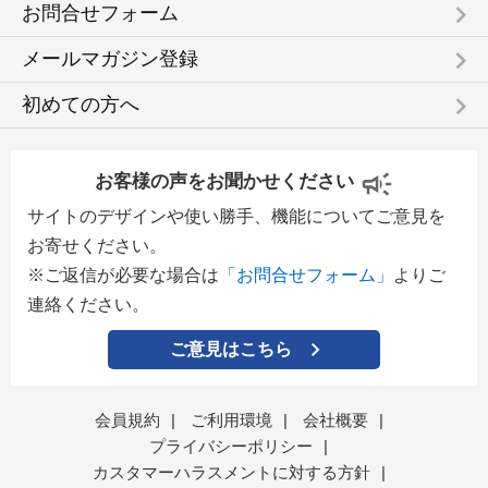
keyboard_arrow_right
お問合せフォーム
keyboard_arrow_right
メールマガジン登録
keyboard_arrow_right
初めての方へ
お客様の声をお聞かせください
サイトのデザインや使い勝手、機能についてご意見を
お寄せください。
※ご返信が必要な場合は
「お問合せフォーム」
よりご
連絡ください。
ご意見はこちら
会員規約
|
ご利用環境
|
会社概要
|
プライバシーポリシー
|
カスタマーハラスメントに対する方針
|