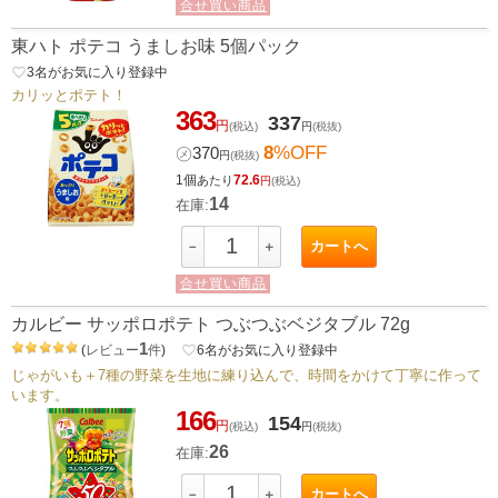
合せ買い商品
東ハト ポテコ うましお味 5個パック
favorite_border
3
名がお気に入り登録中
カリッとポテト！
363
337
円
(税込)
円
(税抜)
8
%OFF
㋱
370
円
(税抜)
1個
72.6
あたり
円
(税込)
14
在庫:
カートへ
－
＋
合せ買い商品
カルビー サッポロポテト つぶつぶベジタブル 72g
1
(
レビュー
件
)
favorite_border
6
名がお気に入り登録中
じゃがいも＋7種の野菜を生地に練り込んで、時間をかけて丁寧に作って
います。
166
154
円
(税込)
円
(税抜)
26
在庫:
カートへ
－
＋