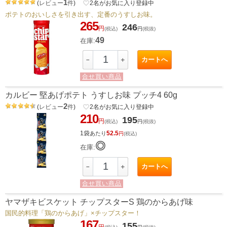
1
(
レビュー
件
)
favorite_border
2
名がお気に入り登録中
ポテトのおいしさを引き出す、定番のうすしお味。
265
246
円
(税込)
円
(税抜)
49
在庫:
カートへ
－
＋
合せ買い商品
カルビー 堅あげポテト うすしお味 プッチ4 60g
2
(
レビュー
件
)
favorite_border
2
名がお気に入り登録中
210
195
円
(税込)
円
(税抜)
1袋
52.5
あたり
円
(税込)
◎
在庫:
カートへ
－
＋
合せ買い商品
ヤマザキビスケット チップスターS 鶏のからあげ味
国民的料理「鶏のからあげ」×チップスター！
167
155
円