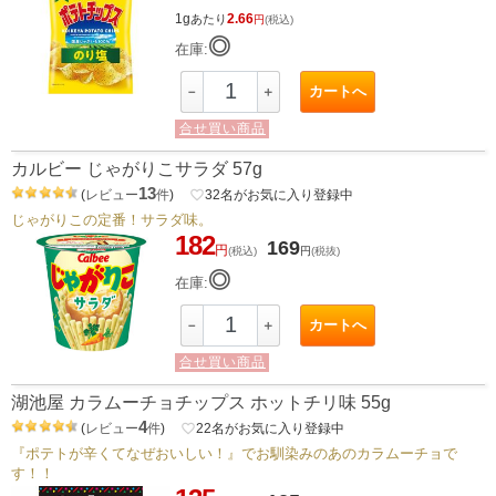
1g
2.66
あたり
円
(税込)
◎
在庫:
カートへ
－
＋
合せ買い商品
カルビー じゃがりこサラダ 57g
13
(
レビュー
件
)
favorite_border
32
名がお気に入り登録中
じゃがりこの定番！サラダ味。
182
169
円
(税込)
円
(税抜)
◎
在庫:
カートへ
－
＋
合せ買い商品
湖池屋 カラムーチョチップス ホットチリ味 55g
4
(
レビュー
件
)
favorite_border
22
名がお気に入り登録中
『ポテトが辛くてなぜおいしい！』でお馴染みのあのカラムーチョで
す！！