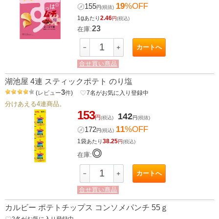
19
%OFF
㋱
155
円
(税抜)
1g
2.46
あたり
円
(税込)
23
在庫:
カートへ
－
＋
合せ買い商品
湖池屋 4連 スティックポテト のり塩
3
(
レビュー
件
)
favorite_border
7
名がお気に入り登録中
分けあえる4連商品。
153
142
円
(税込)
円
(税抜)
11
%OFF
㋱
172
円
(税込)
1袋
38.25
あたり
円
(税込)
◎
在庫:
カートへ
－
＋
合せ買い商品
カルビー ポテトチップス コンソメパンチ 55ｇ
favorite_border
2
名がお気に入り登録中