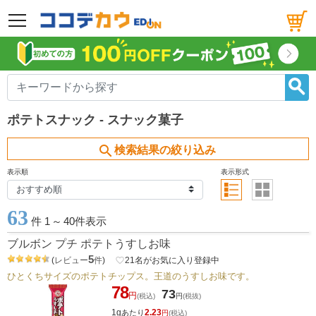
メニュー
ポテトスナック - スナック菓子
search
検索結果の絞り込み
表示順
表示形式
63
件 1
～
40件表示
ブルボン プチ ポテトうすしお味
5
(
レビュー
件
)
favorite_border
21
名がお気に入り登録中
ひとくちサイズのポテトチップス。王道のうすしお味です。
78
73
円
(税込)
円
(税抜)
1g
2.23
あたり
円
(税込)