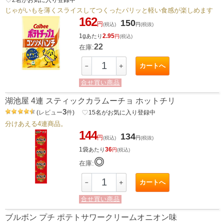
じゃがいもを薄くスライスしてつくったパリッと軽い食感が楽しめます
162
150
円
(税込)
円
(税抜)
1g
2.95
あたり
円
(税込)
22
在庫:
カートへ
－
＋
合せ買い商品
湖池屋 4連 スティックカラムーチョ ホットチリ
3
(
レビュー
件
)
favorite_border
15
名がお気に入り登録中
分けあえる4連商品。
144
134
円
(税込)
円
(税抜)
1袋
36
あたり
円
(税込)
◎
在庫:
カートへ
－
＋
合せ買い商品
ブルボン プチ ポテトサワークリームオニオン味