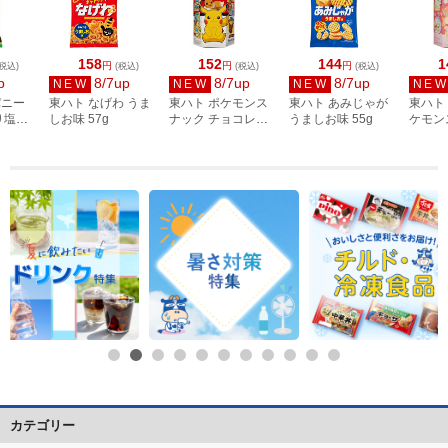
158
152
144
1
円
円
円
税込)
(税込)
(税込)
(税込)
p
8/7up
8/7up
8/7up
NEW
NEW
NEW
NE
パニー
東ハト なげわ うま
東ハト ポケモンス
東ハト あみじゃが
東ハト
り塩風
しお味 57g
ナック チョコレー
うましお味 55g
ケモン
ト味 23g
ちご味 
カテゴリー