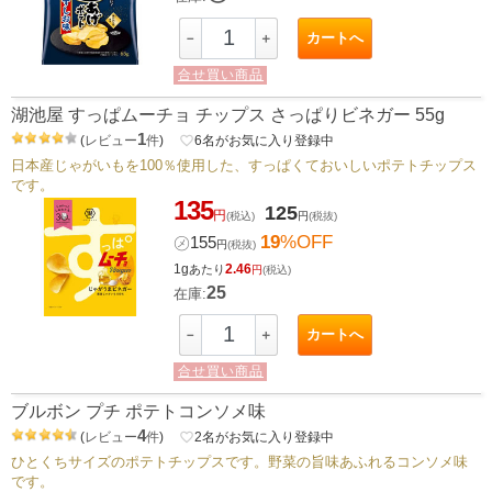
カートへ
－
＋
合せ買い商品
湖池屋 すっぱムーチョ チップス さっぱりビネガー 55g
1
(
レビュー
件
)
favorite_border
6
名がお気に入り登録中
日本産じゃがいもを100％使用した、すっぱくておいしいポテトチップス
です。
135
125
円
(税込)
円
(税抜)
19
%OFF
㋱
155
円
(税抜)
1g
2.46
あたり
円
(税込)
25
在庫:
カートへ
－
＋
合せ買い商品
ブルボン プチ ポテトコンソメ味
4
(
レビュー
件
)
favorite_border
2
名がお気に入り登録中
ひとくちサイズのポテトチップスです。野菜の旨味あふれるコンソメ味
です。