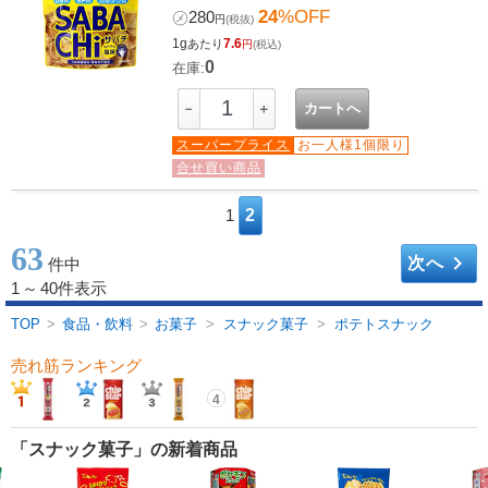
24
%OFF
㋱
280
円
(税抜)
1g
7.6
あたり
円
(税込)
0
在庫:
カートへ
－
＋
スーパープライス
お一人様1個限り
合せ買い商品
1
2
63
keyboard_arrow_right
次へ
件中
1
～
40件表示
TOP
>
食品・飲料
>
お菓子
>
スナック菓子
>
ポテトスナック
売れ筋ランキング
4
「スナック菓子」の新着商品