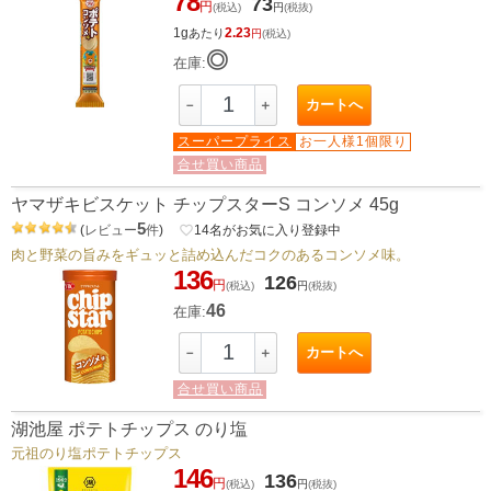
78
73
円
(税込)
円
(税抜)
1g
2.23
あたり
円
(税込)
◎
在庫:
カートへ
－
＋
スーパープライス
お一人様1個限り
合せ買い商品
ヤマザキビスケット チップスターS コンソメ 45g
5
(
レビュー
件
)
favorite_border
14
名がお気に入り登録中
肉と野菜の旨みをギュッと詰め込んだコクのあるコンソメ味。
136
126
円
(税込)
円
(税抜)
46
在庫:
カートへ
－
＋
合せ買い商品
湖池屋 ポテトチップス のり塩
元祖のり塩ポテトチップス
146
136
円
(税込)
円
(税抜)