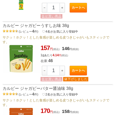
カートへ
－
＋
合せ買い商品
カルビー ジャガビーうすしお味 38g
4
(
レビュー
件
)
favorite_border
4
名がお気に入り登録中
サクッ！ホクッ！とした食感が楽しめる皮つきじゃがいもスティックで
す。
157
146
円
(税込)
円
(税抜)
1g
4.14
あたり
円
(税込)
46
在庫:
カートへ
－
＋
合せ買い商品
値下げしました
カルビー ジャガビーバター醤油味 38g
4
(
レビュー
件
)
favorite_border
2
名がお気に入り登録中
サクッ！ホクッ！とした食感が楽しめる皮つきじゃがいもスティックで
す。
170
158
円
(税込)
円
(税抜)