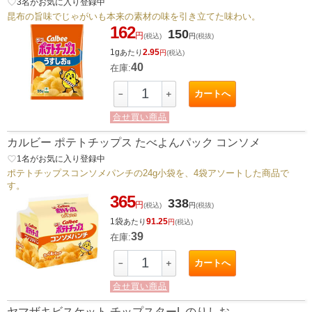
favorite_border
3
名がお気に入り登録中
昆布の旨味でじゃがいも本来の素材の味を引き立てた味わい。
162
150
円
(税込)
円
(税抜)
1g
2.95
あたり
円
(税込)
40
在庫:
カートへ
－
＋
合せ買い商品
カルビー ポテトチップス たべよんパック コンソメ
favorite_border
1
名がお気に入り登録中
ポテトチップスコンソメパンチの24g小袋を、4袋アソートした商品で
す。
365
338
円
(税込)
円
(税抜)
1袋
91.25
あたり
円
(税込)
39
在庫:
カートへ
－
＋
合せ買い商品
ヤマザキビスケット チップスターL のりしお