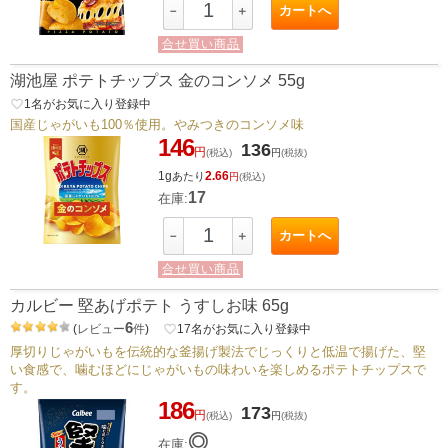
カートへ
－
＋
合せ買い商品
湖池屋 ポテトチップス 金のコンソメ 55g
favorite_border
1
名がお気に入り登録中
国産じゃがいも100％使用。やみつきのコンソメ味
146
136
円
(税込)
円
(税抜)
1g
2.66
あたり
円
(税込)
17
在庫:
カートへ
－
＋
合せ買い商品
カルビー 堅あげポテト うすしお味 65g
6
(
レビュー
件
)
favorite_border
17
名がお気に入り登録中
厚切りじゃがいもを伝統的な釜揚げ製法でじっくりと低温で揚げた、堅
い食感で、噛むほどにじゃがいもの味わいを楽しめるポテトチップスで
す。
186
173
円
(税込)
円
(税抜)
◎
在庫: