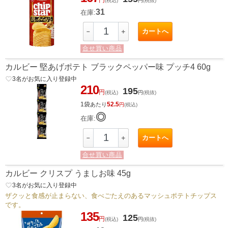
(税込)
円
(税抜)
31
在庫:
カートへ
－
＋
合せ買い商品
カルビー 堅あげポテト ブラックペッパー味 プッチ4 60g
favorite_border
3
名がお気に入り登録中
210
195
円
(税込)
円
(税抜)
1袋
52.5
あたり
円
(税込)
◎
在庫:
カートへ
－
＋
合せ買い商品
カルビー クリスプ うましお味 45g
favorite_border
3
名がお気に入り登録中
ザクッと食感が止まらない、食べごたえのあるマッシュポテトチップス
です。
135
125
円
(税込)
円
(税抜)