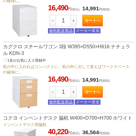
の確保に。
16,490
14,991
円
(税込)
円
(税抜)
カートへ
－
＋
無料配送商品
メーカー直送
カグクロ スチールワゴン 3段 W395×D550×H616 ナチュラ
ル KDN-3
favorite_border
1
名がお気に入り登録中
机の中に入れればコンパクトに、机の外に出して使えばワークスペース
の確保に。
16,490
14,991
円
(税込)
円
(税抜)
カートへ
－
＋
無料配送商品
メーカー直送
コクヨ インベントデスク 脇机 W400×D700×H700 ホワイト
インベントデスク用脇机
40,220
36,564
円
(税込)
円
(税抜)