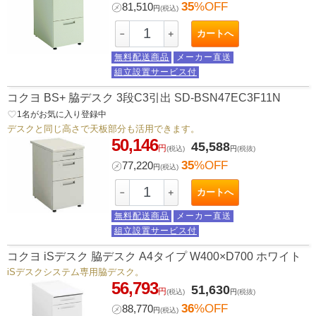
35
%OFF
㋱
81,510
円
(税込)
カートへ
－
＋
無料配送商品
メーカー直送
組立設置サービス付
コクヨ BS+ 脇デスク 3段C3引出 SD-BSN47EC3F11N
favorite_border
1
名がお気に入り登録中
デスクと同じ高さで天板部分も活用できます。
50,146
45,588
円
(税込)
円
(税抜)
35
%OFF
㋱
77,220
円
(税込)
カートへ
－
＋
無料配送商品
メーカー直送
組立設置サービス付
コクヨ iSデスク 脇デスク A4タイプ W400×D700 ホワイト
iSデスクシステム専用脇デスク。
56,793
51,630
円
(税込)
円
(税抜)
36
%OFF
㋱
88,770
円
(税込)