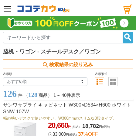
メニュー
脇机・ワゴン - スチールデスク／ワゴン
search
検索結果の絞り込み
表示順
表示形式
126
128
件 （
商品） 1
～
40件表示
サンワサプライ キャビネット W300×D534×H600 ホワイト
SNW-107W
幅の狭いデスクで使いやすい、W300mmのスリムな3段タイプ。
20,660
18,782
円
(税込)
円
(税抜)
37
%OFF
㋱
33,000
円
(税込)