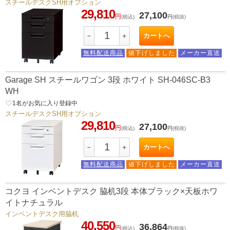
スチールデスクSH用オプション
29,810
27,100
円
(税込)
円
(税抜)
カートへ
－
＋
無料配送商品
値下げしました
メーカー直送
Garage SH スチールワゴン 3段 ホワイト SH-046SC-B3
WH
favorite_border
1
名がお気に入り登録中
スチールデスクSH用オプション
29,810
27,100
円
(税込)
円
(税抜)
カートへ
－
＋
無料配送商品
値下げしました
メーカー直送
コクヨ インベントデスク 脇机3段 本体ブラック×天板ホワ
イトナチュラル
インベントデスク用脇机
40,550
36,864
円
(税込)
円
(税抜)