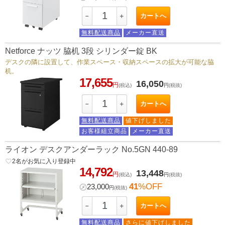
カートへ
－
＋
無料配送商品
メーカー直送
Netforce ナッツ 脇机 3段 シリンダー錠 BK
デスクの隣に設置して、作業スペース・収納スペースの拡大が可能な脇
机。
17,655
16,050
円
(税込)
円
(税抜)
カートへ
－
＋
無料配送商品
値下げしました
お客様組立商品
メーカー直送
ライオン デスクアンダーラック No.5GN 440-89
favorite_border
2
名がお気に入り登録中
14,792
13,448
円
(税込)
円
(税抜)
41
%OFF
㋱
23,000
円
(税抜)
カートへ
－
＋
無料配送商品
さらに値下げしました