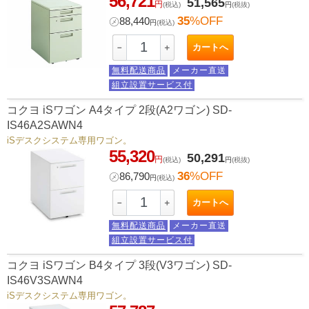
56,721
51,565
円
(税込)
円
(税抜)
35
%OFF
㋱
88,440
円
(税込)
カートへ
－
＋
無料配送商品
メーカー直送
組立設置サービス付
コクヨ iSワゴン A4タイプ 2段(A2ワゴン) SD-
IS46A2SAWN4
iSデスクシステム専用ワゴン。
55,320
50,291
円
(税込)
円
(税抜)
36
%OFF
㋱
86,790
円
(税込)
カートへ
－
＋
無料配送商品
メーカー直送
組立設置サービス付
コクヨ iSワゴン B4タイプ 3段(V3ワゴン) SD-
IS46V3SAWN4
iSデスクシステム専用ワゴン。