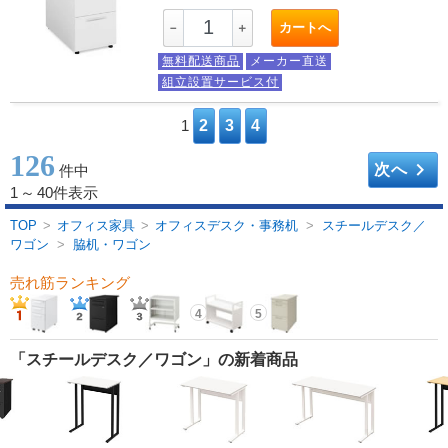
カートへ
－
＋
無料配送商品
メーカー直送
組立設置サービス付
1
2
3
4
126
keyboard_arrow_right
次へ
件中
1
～
40件表示
TOP
>
オフィス家具
>
オフィスデスク・事務机
>
スチールデスク／
ワゴン
>
脇机・ワゴン
売れ筋ランキング
4
5
「スチールデスク／ワゴン」の新着商品