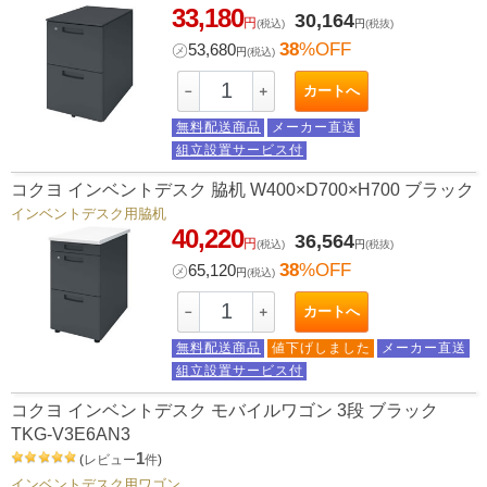
33,180
30,164
円
(税込)
円
(税抜)
38
%OFF
㋱
53,680
円
(税込)
カートへ
－
＋
無料配送商品
メーカー直送
組立設置サービス付
コクヨ インベントデスク 脇机 W400×D700×H700 ブラック
インベントデスク用脇机
40,220
36,564
円
(税込)
円
(税抜)
38
%OFF
㋱
65,120
円
(税込)
カートへ
－
＋
無料配送商品
値下げしました
メーカー直送
組立設置サービス付
コクヨ インベントデスク モバイルワゴン 3段 ブラック
TKG-V3E6AN3
1
(
レビュー
件
)
インベントデスク用ワゴン