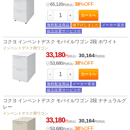
38
%OFF
㋱
65,120
円
(税込)
カートへ
－
＋
無料配送商品
値下げしました
メーカー直送
組立設置サービス付
コクヨ インベントデスク モバイルワゴン 2段 ホワイト
インベントデスク用ワゴン
33,180
30,164
円
(税込)
円
(税抜)
38
%OFF
㋱
53,680
円
(税込)
カートへ
－
＋
無料配送商品
メーカー直送
組立設置サービス付
コクヨ インベントデスク モバイルワゴン 2段 ナチュラルグ
レー
インベントデスク用ワゴン
33,180
30,164
円
(税込)
円
(税抜)
38
%OFF
㋱
53,680
円
(税込)