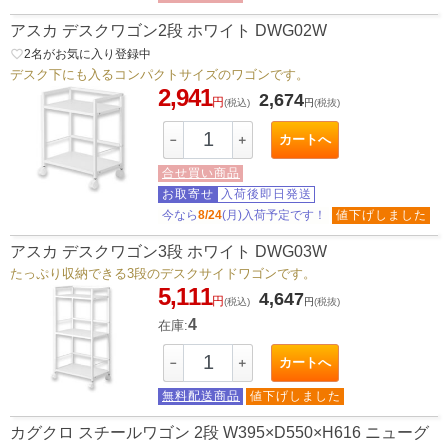
アスカ デスクワゴン2段 ホワイト DWG02W
favorite_border
2
名がお気に入り登録中
デスク下にも入るコンパクトサイズのワゴンです。
2,941
2,674
円
(税込)
円
(税抜)
カートへ
－
＋
合せ買い商品
お取寄せ
入荷後即日発送
今なら
8/24
(月)入荷予定です！
値下げしました
アスカ デスクワゴン3段 ホワイト DWG03W
たっぷり収納できる3段のデスクサイドワゴンです。
5,111
4,647
円
(税込)
円
(税抜)
4
在庫:
カートへ
－
＋
無料配送商品
値下げしました
カグクロ スチールワゴン 2段 W395×D550×H616 ニューグ