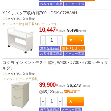
お客様組立商品
メーカー直送
Y2K デスク下収納 幅700 UDSK-0728-WH
favorite_border
1
名がお気に入り登録中
キャスター付き机下収納シェルフです。
10,447
9,498
円
(税込)
円
(税抜)
カートへ
－
＋
無料配送商品
値下げしました
お客様組立商品
メーカー直送
コクヨ インベントデスク 脇机 W400×D700×H700 ナチュラ
ルグレー
favorite_border
1
名がお気に入り登録中
インベントデスク用脇机
39,900
36,273
円
(税込)
円
(税抜)
38
%OFF
㋱
65,120
円
(税込)
カートへ
－
＋
無料配送商品
メーカー直送