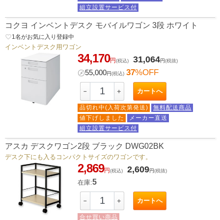
組立設置サービス付
コクヨ インベントデスク モバイルワゴン 3段 ホワイト
favorite_border
1
名がお気に入り登録中
インベントデスク用ワゴン
34,170
31,064
円
(税込)
円
(税抜)
37
%OFF
㋱
55,000
円
(税込)
カートへ
－
＋
品切れ中(入荷次第発送)
無料配送商品
値下げしました
メーカー直送
組立設置サービス付
アスカ デスクワゴン2段 ブラック DWG02BK
デスク下にも入るコンパクトサイズのワゴンです。
2,869
2,609
円
(税込)
円
(税抜)
5
在庫:
カートへ
－
＋
合せ買い商品