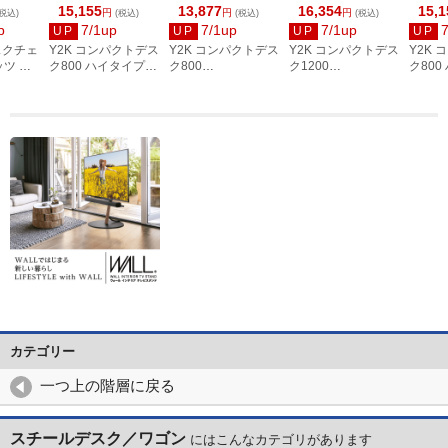
15,155
13,877
16,354
15,1
円
円
円
税込)
(税込)
(税込)
(税込)
p
7/1up
7/1up
7/1up
UP
UP
UP
UP
デスクチェ
Y2K コンパクトデス
Y2K コンパクトデス
Y2K コンパクトデス
Y2K
ッツ 両
ク800 ハイタイプ
ク800
ク1200
ク800
0 天板
W800×D500×H100
W800×D500×H720
W1200×D500×H72
W800×
ン+ブ
0 ホワイト×ブラッ
ホワイト×ホワイト
0 ホワイト×ホワイ
0 ナ
 ブラ
ク NWDH-0850-
NWD-0850-WHWH
ト NWD-1250-
ック NW
WHBK
WHWH
NABK
15BR3
カテゴリー
一つ上の階層に戻る
スチールデスク／ワゴン
にはこんなカテゴリがあります