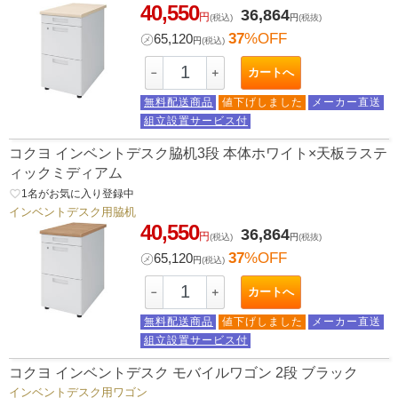
40,550
36,864
円
(税込)
円
(税抜)
37
%OFF
㋱
65,120
円
(税込)
カートへ
－
＋
無料配送商品
値下げしました
メーカー直送
組立設置サービス付
コクヨ インベントデスク脇机3段 本体ホワイト×天板ラステ
ィックミディアム
favorite_border
1
名がお気に入り登録中
インベントデスク用脇机
40,550
36,864
円
(税込)
円
(税抜)
37
%OFF
㋱
65,120
円
(税込)
カートへ
－
＋
無料配送商品
値下げしました
メーカー直送
組立設置サービス付
コクヨ インベントデスク モバイルワゴン 2段 ブラック
インベントデスク用ワゴン