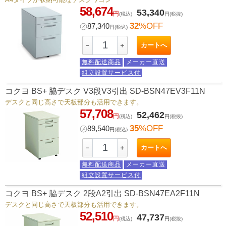
58,674
53,340
円
(税込)
円
(税抜)
32
%OFF
㋱
87,340
円
(税込)
カートへ
－
＋
無料配送商品
メーカー直送
組立設置サービス付
コクヨ BS+ 脇デスク V3段V3引出 SD-BSN47EV3F11N
デスクと同じ高さで天板部分も活用できます。
57,708
52,462
円
(税込)
円
(税抜)
35
%OFF
㋱
89,540
円
(税込)
カートへ
－
＋
無料配送商品
メーカー直送
組立設置サービス付
コクヨ BS+ 脇デスク 2段A2引出 SD-BSN47EA2F11N
デスクと同じ高さで天板部分も活用できます。
52,510
47,737
円
(税込)
円
(税抜)