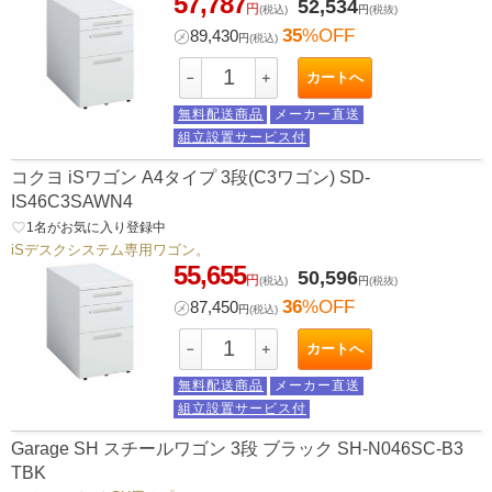
57,787
52,534
円
(税込)
円
(税抜)
35
%OFF
㋱
89,430
円
(税込)
カートへ
－
＋
無料配送商品
メーカー直送
組立設置サービス付
コクヨ iSワゴン A4タイプ 3段(C3ワゴン) SD-
IS46C3SAWN4
favorite_border
1
名がお気に入り登録中
iSデスクシステム専用ワゴン。
55,655
50,596
円
(税込)
円
(税抜)
36
%OFF
㋱
87,450
円
(税込)
カートへ
－
＋
無料配送商品
メーカー直送
組立設置サービス付
Garage SH スチールワゴン 3段 ブラック SH-N046SC-B3
TBK