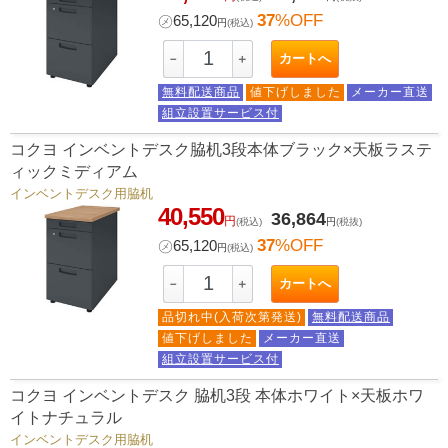
37
%OFF
㋱
65,120
円
(税込)
カートへ
－
＋
無料配送商品
値下げしました
メーカー直送
組立設置サービス付
コクヨ インベントデスク脇机3段本体ブラック×天板ラステ
ィックミディアム
インベントデスク用脇机
40,550
36,864
円
(税込)
円
(税抜)
37
%OFF
㋱
65,120
円
(税込)
カートへ
－
＋
品切れ中(入荷次第発送)
無料配送商品
値下げしました
メーカー直送
組立設置サービス付
コクヨ インベントデスク 脇机3段 本体ホワイト×天板ホワ
イトナチュラル
インベントデスク用脇机