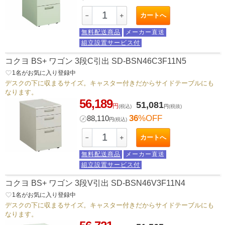
カートへ
－
＋
無料配送商品
メーカー直送
組立設置サービス付
コクヨ BS+ ワゴン 3段C引出 SD-BSN46C3F11N5
favorite_border
1
名がお気に入り登録中
デスクの下に収まるサイズ。キャスター付きだからサイドテーブルにも
なります。
56,189
51,081
円
(税込)
円
(税抜)
36
%OFF
㋱
88,110
円
(税込)
カートへ
－
＋
無料配送商品
メーカー直送
組立設置サービス付
コクヨ BS+ ワゴン 3段V引出 SD-BSN46V3F11N4
favorite_border
1
名がお気に入り登録中
デスクの下に収まるサイズ。キャスター付きだからサイドテーブルにも
なります。