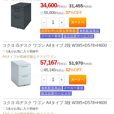
34,600
31,455
円
(税込)
円
(税抜)
37
%OFF
㋱
55,000
円
(税込)
カートへ
－
＋
品切れ中(入荷次第発送)
無料配送商品
メーカー直送
組立設置サービス付
コクヨ iSデスク ワゴン A4タイプ 2段 W395×D578×H600
favorite_border
1
名がお気に入り登録中
A4タイプが収納可能なデスクワゴン
57,167
51,970
円
(税込)
円
(税抜)
32
%OFF
㋱
85,140
円
(税込)
カートへ
－
＋
無料配送商品
メーカー直送
組立設置サービス付
コクヨ iSデスク ワゴン A4タイプ 3段 W395×D578×H600
favorite_border
1
名がお気に入り登録中
A4タイプが収納可能なデスクワゴン