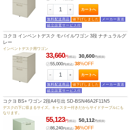
カートへ
－
＋
無料配送商品
値下げしました
メーカー直送
組立設置サービス付
コクヨ インベントデスク モバイルワゴン 3段 ナチュラルグ
レー
インベントデスク用ワゴン
33,660
30,600
円
(税込)
円
(税抜)
38
%OFF
㋱
55,000
円
(税込)
カートへ
－
＋
無料配送商品
値下げしました
メーカー直送
組立設置サービス付
コクヨ BS+ ワゴン 2段A4引出 SD-BSN46A2F11N5
デスクの下に収まるサイズ。キャスター付きだからサイドテーブルにも
なります。
55,123
50,112
円
(税込)
円
(税抜)
36
%OFF
㋱
86,240
円
(税込)