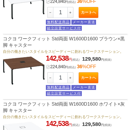
36
%OFF
㋱
224,840
円
(税込)
カートへ
－
＋
無料配送商品
メーカー直送
組立設置サービス付
コクヨ ワークフィット Std両面 W1600D1600 ブラウン×黒
脚 キャスター
自分の働きたいスタイルをスピーディーに創れるワークステーション。
142,538
129,580
円
(税込)
円
(税抜)
36
%OFF
㋱
224,840
円
(税込)
カートへ
－
＋
無料配送商品
メーカー直送
組立設置サービス付
コクヨ ワークフィット Std両面 W1600D1600 ホワイト×灰
脚 キャスター
自分の働きたいスタイルをスピーディーに創れるワークステーション。
142,538
129,580
円
(税込)
円
(税抜)