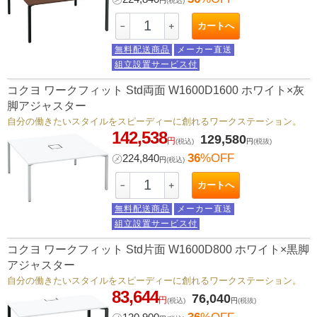
円
(税込)
カートへ
－
＋
無料配送商品
メーカー直送
組立設置サービス付
コクヨ ワークフィット Std両面 W1600D1600 ホワイト×灰
脚アジャスター
自分の働きたいスタイルをスピーディーに創れるワークステーション。
142,538
129,580
円
(税込)
円
(税抜)
36
%OFF
㋱
224,840
円
(税込)
カートへ
－
＋
無料配送商品
メーカー直送
組立設置サービス付
コクヨ ワークフィット Std片面 W1600D800 ホワイト×黒脚
アジャスター
自分の働きたいスタイルをスピーディーに創れるワークステーション。
83,644
76,040
円
(税込)
円
(税抜)