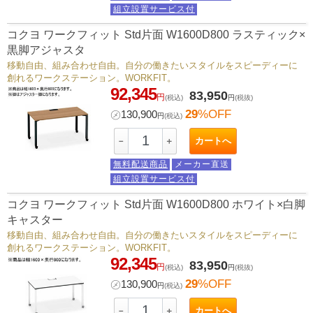
組立設置サービス付
コクヨ ワークフィット Std片面 W1600D800 ラスティック×
黒脚アジャスタ
移動自由、組み合わせ自由。自分の働きたいスタイルをスピーディーに
創れるワークステーション。WORKFIT。
92,345
83,950
円
(税込)
円
(税抜)
29
%OFF
㋱
130,900
円
(税込)
カートへ
－
＋
無料配送商品
メーカー直送
組立設置サービス付
コクヨ ワークフィット Std片面 W1600D800 ホワイト×白脚
キャスター
移動自由、組み合わせ自由。自分の働きたいスタイルをスピーディーに
創れるワークステーション。WORKFIT。
92,345
83,950
円
(税込)
円
(税抜)
29
%OFF
㋱
130,900
円
(税込)
カートへ
－
＋