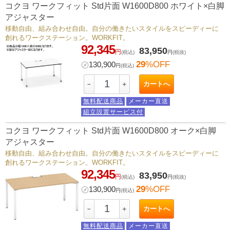
コクヨ ワークフィット Std片面 W1600D800 ホワイト×白脚
アジャスター
移動自由、組み合わせ自由。自分の働きたいスタイルをスピーディーに
創れるワークステーション。WORKFIT。
92,345
83,950
円
(税込)
円
(税抜)
29
%OFF
㋱
130,900
円
(税込)
カートへ
－
＋
無料配送商品
メーカー直送
組立設置サービス付
コクヨ ワークフィット Std片面 W1600D800 オーク×白脚
アジャスター
移動自由、組み合わせ自由。自分の働きたいスタイルをスピーディーに
創れるワークステーション。WORKFIT。
92,345
83,950
円
(税込)
円
(税抜)
29
%OFF
㋱
130,900
円
(税込)
カートへ
－
＋
無料配送商品
メーカー直送