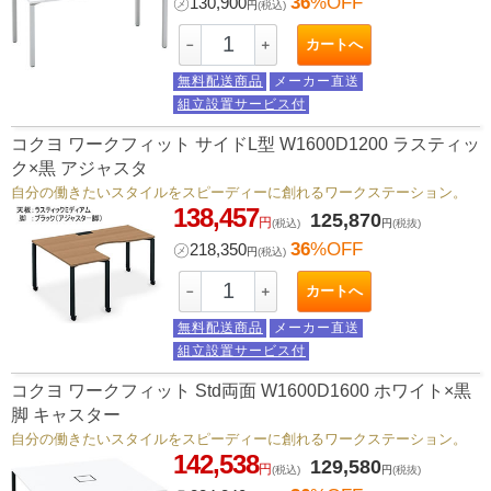
36
%OFF
㋱
130,900
円
(税込)
カートへ
－
＋
無料配送商品
メーカー直送
組立設置サービス付
コクヨ ワークフィット サイドL型 W1600D1200 ラスティッ
ク×黒 アジャスタ
自分の働きたいスタイルをスピーディーに創れるワークステーション。
138,457
125,870
円
(税込)
円
(税抜)
36
%OFF
㋱
218,350
円
(税込)
カートへ
－
＋
無料配送商品
メーカー直送
組立設置サービス付
コクヨ ワークフィット Std両面 W1600D1600 ホワイト×黒
脚 キャスター
自分の働きたいスタイルをスピーディーに創れるワークステーション。
142,538
129,580
円
(税込)
円
(税抜)