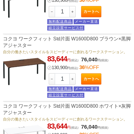
36
%OFF
㋱
130,900
円
(税込)
カートへ
－
＋
無料配送商品
メーカー直送
組立設置サービス付
コクヨ ワークフィット Std片面 W1600D800 ブラウン×黒脚
アジャスター
自分の働きたいスタイルをスピーディーに創れるワークステーション。
83,644
76,040
円
(税込)
円
(税抜)
36
%OFF
㋱
130,900
円
(税込)
カートへ
－
＋
無料配送商品
メーカー直送
組立設置サービス付
コクヨ ワークフィット Std片面 W1600D800 ホワイト×灰脚
アジャスター
自分の働きたいスタイルをスピーディーに創れるワークステーション。
83,644
76,040
円
(税込)
円
(税抜)