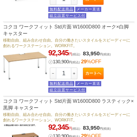
無料配送商品
メーカー直送
組立設置サービス付
コクヨ ワークフィット Std片面 W1600D800 オーク×白脚
キャスター
移動自由、組み合わせ自由。自分の働きたいスタイルをスピーディーに
創れるワークステーション。WORKFIT。
92,345
83,950
円
(税込)
円
(税抜)
29
%OFF
㋱
130,900
円
(税込)
カートへ
－
＋
無料配送商品
メーカー直送
組立設置サービス付
コクヨ ワークフィット Std片面 W1600D800 ラスティック×
黒脚 キャスター
移動自由、組み合わせ自由。自分の働きたいスタイルをスピーディーに
創れるワークステーション。WORKFIT。
92,345
83,950
円
(税込)
円
(税抜)
29
%OFF
㋱
130,900
円
(税込)