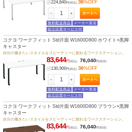
36
%OFF
㋱
224,840
円
(税込)
カートへ
－
＋
無料配送商品
メーカー直送
組立設置サービス付
コクヨ ワークフィット Std片面 W1600D800 ホワイト×黒脚
キャスター
自分の働きたいスタイルをスピーディーに創れるワークステーション。
83,644
76,040
円
(税込)
円
(税抜)
36
%OFF
㋱
130,900
円
(税込)
カートへ
－
＋
無料配送商品
メーカー直送
組立設置サービス付
コクヨ ワークフィット Std片面 W1600D800 ブラウン×黒脚
キャスター
自分の働きたいスタイルをスピーディーに創れるワークステーション。
83,644
76,040
円
(税込)
円
(税抜)