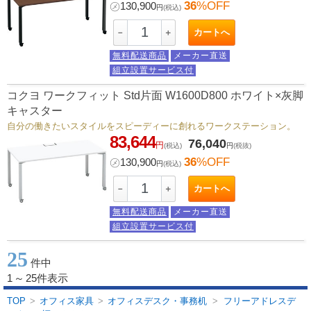
36
%OFF
㋱
130,900
円
(税込)
カートへ
－
＋
無料配送商品
メーカー直送
組立設置サービス付
コクヨ ワークフィット Std片面 W1600D800 ホワイト×灰脚
キャスター
自分の働きたいスタイルをスピーディーに創れるワークステーション。
83,644
76,040
円
(税込)
円
(税抜)
36
%OFF
㋱
130,900
円
(税込)
カートへ
－
＋
無料配送商品
メーカー直送
組立設置サービス付
25
件中
1
～
25件表示
TOP
>
オフィス家具
>
オフィスデスク・事務机
>
フリーアドレスデ