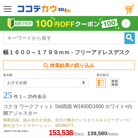
メニュー
幅１６００～１７９９ｍｍ - フリーアドレスデスク
search
検索結果の絞り込み
表示順
表示形式
25
件 1
～
25件表示
コクヨ ワークフィット Std両面 W1600D1600 ホワイト×白
脚アジャスター
移動自由、組み合わせ自由。自分の働きたいスタイルをスピーディーに
創れるワークステーション。WORKFIT。
153,538
139,580
円
(税込)
円
(税抜)