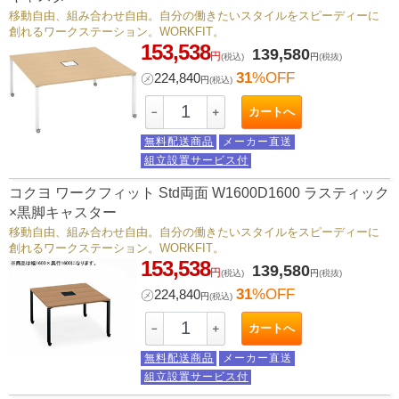
移動自由、組み合わせ自由。自分の働きたいスタイルをスピーディーに
創れるワークステーション。WORKFIT。
153,538
139,580
円
(税込)
円
(税抜)
31
%OFF
㋱
224,840
円
(税込)
カートへ
－
＋
無料配送商品
メーカー直送
組立設置サービス付
コクヨ ワークフィット Std両面 W1600D1600 ラスティック
×黒脚キャスター
移動自由、組み合わせ自由。自分の働きたいスタイルをスピーディーに
創れるワークステーション。WORKFIT。
153,538
139,580
円
(税込)
円
(税抜)
31
%OFF
㋱
224,840
円
(税込)
カートへ
－
＋
無料配送商品
メーカー直送
組立設置サービス付