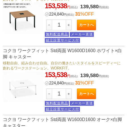
153,538
139,580
円
(税込)
円
(税抜)
31
%OFF
㋱
224,840
円
(税込)
カートへ
－
＋
無料配送商品
メーカー直送
組立設置サービス付
コクヨ ワークフィット Std両面 W1600D1600 ホワイト×白
脚 キャスター
移動自由、組み合わせ自由。自分の働きたいスタイルをスピーディーに
創れるワークステーション。WORKFIT。
153,538
139,580
円
(税込)
円
(税抜)
31
%OFF
㋱
224,840
円
(税込)
カートへ
－
＋
無料配送商品
メーカー直送
組立設置サービス付
コクヨ ワークフィット Std両面 W1600D1600 オーク×白脚
キャスター