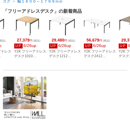
スク
>
幅１６００～１７９９ｍｍ
「フリーアドレスデスク」の新着商品
27,379
29,480
56,679
29,3
円
円
円
税込)
(税込)
(税込)
(税込)
p
6/26up
6/26up
6/26up
UP
UP
UP
UP
アドレス
Y2K フリーアドレス
Y2K フリーアドレス
Y2K フリーアドレス
Y2K
デスク1010
デスク1212
デスク2412
デスク1
00 キャ
W1000×D1000 キャ
W1200×D1200 配線
W2400×D1200 配線
W120
ワイト
スター付 ナチュラ
機能 ホワイト
機能 ホワイト
スター
0C-WH
ル FAS10-1010C-
FAS12-1212-AWH
FAS12-2412-AWH
ラウン 
NA
1212C