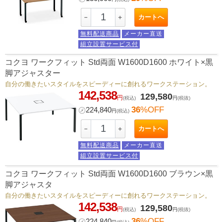
カートへ
－
＋
無料配送商品
メーカー直送
組立設置サービス付
コクヨ ワークフィット Std両面 W1600D1600 ホワイト×黒
脚アジャスター
自分の働きたいスタイルをスピーディーに創れるワークステーション。
142,538
129,580
円
(税込)
円
(税抜)
36
%OFF
㋱
224,840
円
(税込)
カートへ
－
＋
無料配送商品
メーカー直送
組立設置サービス付
コクヨ ワークフィット Std両面 W1600D1600 ブラウン×黒
脚アジャスタ
自分の働きたいスタイルをスピーディーに創れるワークステーション。
142,538
129,580
円
(税込)
円
(税抜)
36
%OFF
㋱
224,840