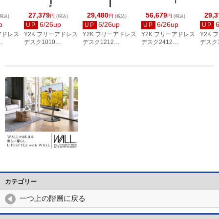
27,379
29,480
56,679
29,3
円
円
円
税込)
(税込)
(税込)
(税込)
p
6/26up
6/26up
6/26up
UP
UP
UP
UP
アドレス
Y2K フリーアドレス
Y2K フリーアドレス
Y2K フリーアドレス
Y2K
デスク1010
デスク1212
デスク2412
デスク1
00 キャ
W1000×D1000 キャ
W1200×D1200 配線
W2400×D1200 配線
W120
ワイト
スター付 ナチュラ
機能 ホワイト
機能 ホワイト
スター
0C-WH
ル FAS10-1010C-
FAS12-1212-AWH
FAS12-2412-AWH
ラウン 
NA
1212C
カテゴリー
一つ上の階層に戻る