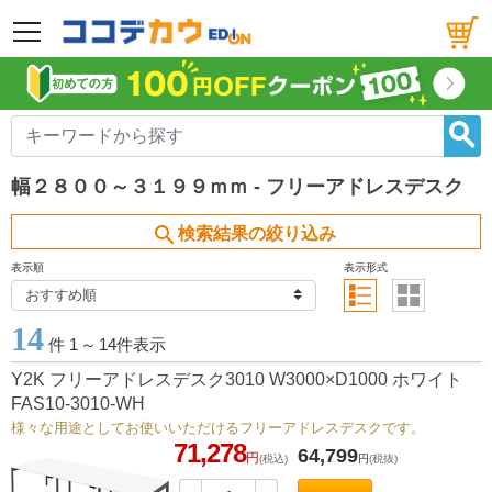
メニュー
幅２８００～３１９９ｍｍ - フリーアドレスデスク
search
検索結果の絞り込み
表示順
表示形式
14
件 1
～
14件表示
Y2K フリーアドレスデスク3010 W3000×D1000 ホワイト
FAS10-3010-WH
様々な用途としてお使いいただけるフリーアドレスデスクです。
71,278
64,799
円
(税込)
円
(税抜)