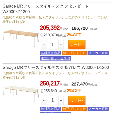
Garage MRフリースタイルデスク スタンダード
W3000×D1200
低価格＆綺麗な木目調天板＆スタイリッシュな脚のデザイン。ワゴンや
椅子の移動も楽！
205,392
186,720
円
(税込)
円
(税抜)
2
%OFF
㋱
210,870
円
(税込)
カートへ
－
＋
無料配送商品
値下げしました
メーカー直送
組立設置サービス付
Garage MRフリースタイルデスク 指紋レス W3000×D1200
低価格＆綺麗な木目調天板＆スタイリッシュな脚のデザイン。ワゴンや
椅子の移動も楽！
250,217
227,470
円
(税込)
円
(税抜)
2
%OFF
㋱
255,640
円
(税込)
カートへ
－
＋
無料配送商品
値下げしました
メーカー直送