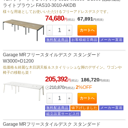
ライトブラウン FAS10-3010-AKDB
様々な用途としてお使いいただけるフリーアドレスデスクです。
74,680
67,891
円
(税込)
円
(税抜)
カートへ
－
＋
無料配送商品
お客様組立商品
メーカー直送
Garage MRフリースタイルデスク スタンダード
W3000×D1200
低価格＆綺麗な木目調天板＆スタイリッシュな脚のデザイン。ワゴンや
椅子の移動も楽！
205,392
186,720
円
(税込)
円
(税抜)
2
%OFF
㋱
210,870
円
(税込)
カートへ
－
＋
無料配送商品
値下げしました
メーカー直送
組立設置サービス付
Garage MRフリースタイルデスク スタンダード