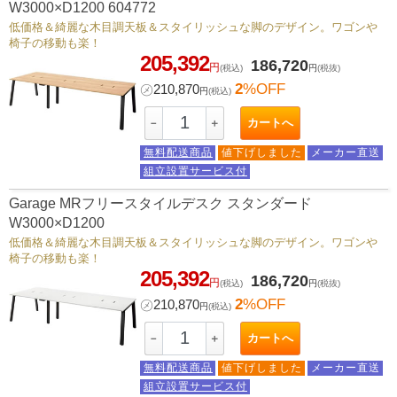
W3000×D1200 604772
低価格＆綺麗な木目調天板＆スタイリッシュな脚のデザイン。ワゴンや
椅子の移動も楽！
205,392
186,720
円
(税込)
円
(税抜)
2
%OFF
㋱
210,870
円
(税込)
カートへ
－
＋
無料配送商品
値下げしました
メーカー直送
組立設置サービス付
Garage MRフリースタイルデスク スタンダード
W3000×D1200
低価格＆綺麗な木目調天板＆スタイリッシュな脚のデザイン。ワゴンや
椅子の移動も楽！
205,392
186,720
円
(税込)
円
(税抜)
2
%OFF
㋱
210,870
円
(税込)
カートへ
－
＋
無料配送商品
値下げしました
メーカー直送
組立設置サービス付