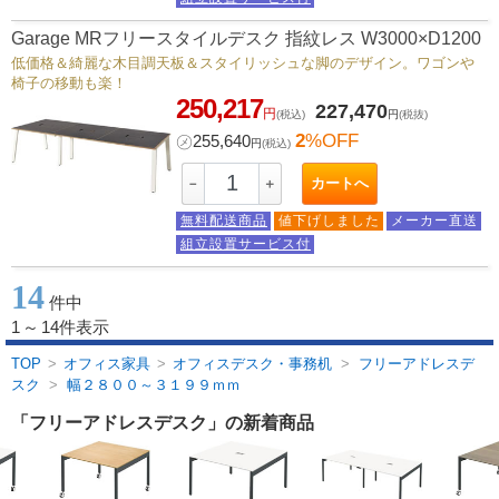
Garage MRフリースタイルデスク 指紋レス W3000×D1200
低価格＆綺麗な木目調天板＆スタイリッシュな脚のデザイン。ワゴンや
椅子の移動も楽！
250,217
227,470
円
(税込)
円
(税抜)
2
%OFF
㋱
255,640
円
(税込)
カートへ
－
＋
無料配送商品
値下げしました
メーカー直送
組立設置サービス付
14
件中
1
～
14件表示
TOP
>
オフィス家具
>
オフィスデスク・事務机
>
フリーアドレスデ
スク
>
幅２８００～３１９９ｍｍ
「フリーアドレスデスク」の新着商品