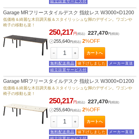
組立設置サービス付
Garage MRフリースタイルデスク 指紋レス W3000×D1200
低価格＆綺麗な木目調天板＆スタイリッシュな脚のデザイン。ワゴンや
椅子の移動も楽！
250,217
227,470
円
(税込)
円
(税抜)
2
%OFF
㋱
255,640
円
(税込)
カートへ
－
＋
無料配送商品
値下げしました
メーカー直送
組立設置サービス付
Garage MRフリースタイルデスク 指紋レス W3000×D1200
低価格＆綺麗な木目調天板＆スタイリッシュな脚のデザイン。ワゴンや
椅子の移動も楽！
250,217
227,470
円
(税込)
円
(税抜)
2
%OFF
㋱
255,640
円
(税込)
カートへ
－
＋
無料配送商品
値下げしました
メーカー直送
組立設置サービス付