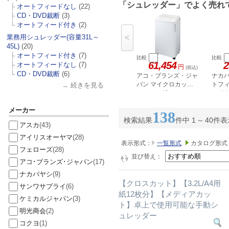
「シュレッダー」でよく売れ
├
オートフィードなし
(22)
├
CD・DVD裁断
(3)
└
オートフィード付き
(2)
業務用シュレッダー(容量31L～
<
45L)
(20)
├
オートフィード付き
(7)
比較
比較
61,454
2
├
オートフィードなし
(7)
円
(税込)
└
CD・DVD裁断
(6)
アコ・ブランズ・ジャ
ナカバ
パン マイクロカット
トフ
→
続きを見る
シュレッダ
マイク
GSHM11M-W
AFM0
メーカー
138
検索結果
件中 1
～
40件
アスカ
(43)
アイリスオーヤマ
(28)
表示形式：
一覧形式
カタログ形式
フェローズ
(28)
並び替え：
アコ･ブランズ･ジャパン
(17)
ナカバヤシ
(9)
【クロスカット】【3.2L/A4用
サンワサプライ
(6)
紙12枚分】【メディアカッ
ケミカルジャパン
(3)
ト】卓上で使用可能な手動シ
明光商会
(2)
ュレッダー
コクヨ
(1)