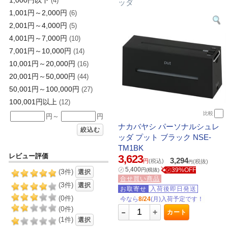
1,000円以下
(4)
ッダ
1,001円～2,000円
(6)
2,001円～4,000円
(5)
4,001円～7,000円
(10)
7,001円～10,000円
(14)
10,001円～20,000円
(16)
20,001円～50,000円
(44)
50,001円～100,000円
(27)
100,001円以上
(12)
比較
円～
円
ナカバヤシ パーソナルシュレ
絞込む
ッダ プット ブラック NSE-
TM1BK
レビュー評価
3,623
3,294
円
(税込)
(税抜)
円
㋱
5,400
㋱39%OFF
円
(税抜)
3
(
件)
選択
合せ買い商品
3
(
件)
選択
お取寄せ
入荷後即日発送
0
(
件)
今なら
8/24
(月)入荷予定です！
-
0
(
件)
+
カート
1
(
件)
選択