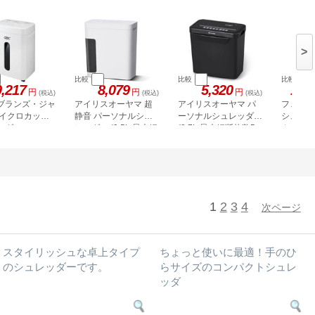
>
比較
比較
比較
0,217
8,079
5,320
105
円
円
円
(税込)
(税込)
(税込)
ブランズ・ジャ
アイリスオーヤマ 超
アイリスオーヤマ パ
フェロー
マイクロカット
静音 パーソナルシュ
ーソナルシュレッダー
シュレッ
ッダ
レッダー (9.5L 最大細
(8.7L 最大細断枚数5
カット 22
330M-1W
4624101
断枚数5枚) マイクロ
枚) クロスカット ブラ
クロスカット
ック P5GCX2
P4GMS-45
1
2
3
4
次ページ
スタイリッシュな卓上タイプ
ちょっと使いに最適！手のひ
のシュレッダーです。
らサイズのコンパクトシュレ
ッダ