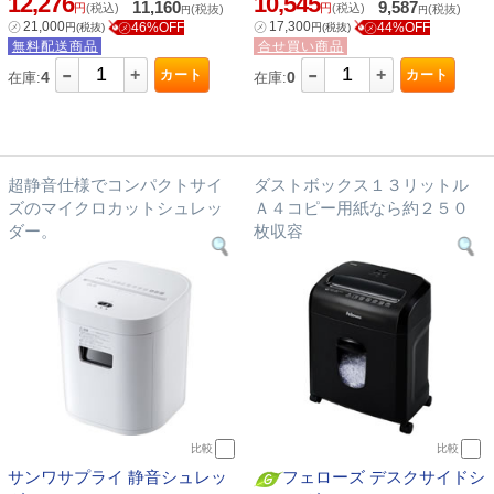
12,276
10,545
11,160
9,587
円
(税込)
円
(税込)
(税抜)
(税抜)
円
円
㋱
21,000
㋱
17,300
㋱46%OFF
㋱44%OFF
円
(税抜)
円
(税抜)
無料配送商品
合せ買い商品
-
-
+
+
カート
カート
4
0
在庫:
在庫:
超静音仕様でコンパクトサイ
ダストボックス１３リットル
ズのマイクロカットシュレッ
Ａ４コピー用紙なら約２５０
ダー。
枚収容
比較
比較
サンワサプライ 静音シュレッ
フェローズ デスクサイドシ