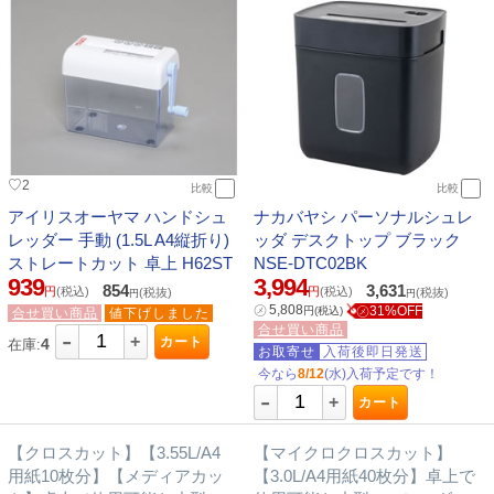
♡
2
比較
比較
アイリスオーヤマ ハンドシュ
ナカバヤシ パーソナルシュレ
レッダー 手動 (1.5L A4縦折り)
ッダ デスクトップ ブラック
ストレートカット 卓上 H62ST
NSE-DTC02BK
939
3,994
854
3,631
円
(税込)
円
(税込)
(税抜)
(税抜)
円
円
㋱
5,808
㋱31%OFF
円
(税込)
合せ買い商品
値下げしました
合せ買い商品
-
+
カート
4
在庫:
お取寄せ
入荷後即日発送
今なら
8/12
(水)入荷予定です！
-
+
カート
【クロスカット】【3.55L/A4
【マイクロクロスカット】
用紙10枚分】【メディアカッ
【3.0L/A4用紙40枚分】卓上で