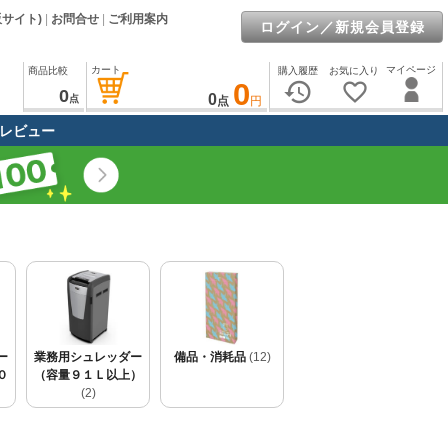
販サイト)
|
お問合せ
|
ご利用案内
ログイン／新規会員登録
カート
マイページ
商品比較
購入履歴
お気に入り
0
history
favorite_border
0
0
点
点
円
レビュー
ー
業務用シュレッダー
備品・消耗品
(12)
０
（容量９１Ｌ以上）
(2)