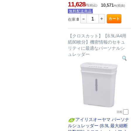
11,628
10,571
円
(税込)
(税抜)
円
無料配送商品
-
+
カート
8
在庫:
【クロスカット】【8.9L/A4用
紙80枚分】機密情報のセキュ
リティに最適なパーソナルシ
ュレッダー
比較
アイリスオーヤマ パーソナ
ルシュレッダー (8.9L 最大細断