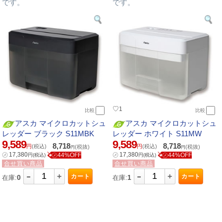
です。
です。
♡
1
比較
比較
アスカ マイクロカットシュ
アスカ マイクロカットシュ
レッダー ブラック S11MBK
レッダー ホワイト S11MW
9,589
9,589
8,718
8,718
円
(税込)
円
(税込)
(税抜)
(税抜)
円
円
㋱
17,380
㋱
17,380
㋱44%OFF
㋱44%OFF
円
(税込)
円
(税込)
合せ買い商品
合せ買い商品
-
-
+
+
カート
カート
0
1
在庫:
在庫: