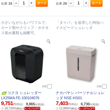
-
-
+
+
カート
カート
16
26
在庫:
在庫:
小さいながらもパワフルで、
「タイパ」を追求した時短ハ
カード類やクリップ・ホチキ
イスピードシュレッダ
ス留め書類も細断可。
比較
比較
コクヨ シュレッダー
ナカバヤシ パーソナルシュレ
LX25MA FE-100104076
ッダ NSE-HS01
9,751
7,403
8,865
6,730
円
(税込)
円
(税込)
(税抜)
(税抜)
円
円
㋱
16,720
㋱
11,660
㋱41%OFF
㋱36%OFF
円
(税込)
円
(税込)