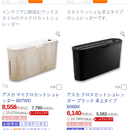
インテリアに馴染むウッドス
スタイリッシュな卓上タイプ
タイルのマイクロカットシュ
のシュレッダーです。
レッダー
♡
1
比較
比較
アスカ マイクロカットシュレ
アスカ クロスカットシュレッ
ッダー B07WD
ダー ブラック 卓上タイプ
8,558
B08BK
7,780
円
(税込)
(税抜)
円
6,140
㋱
15,070
㋱43%OFF
円
(税込)
5,582
円
(税込)
(税抜)
円
合せ買い商品
㋱
10,780
㋱43%OFF
円
(税込)
お取寄せ
入荷後即日発送
合せ買い商品
今なら
8/24
(月)入荷予定です！