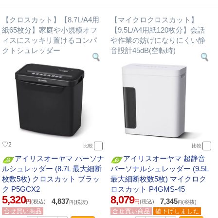
【クロスカット】【8.7L/A4用
【マイクロクロスカット】
紙65枚分】家庭や小規模オフ
【9.5L/A4用紙120枚分】会話
ィスにスッキリ置けるコンパ
や作業の妨げになりにくい静
クトシュレッダー
音設計45dB(空転時)
♡
2
比較
比較
アイリスオーヤマ パーソナ
アイリスオーヤマ 超静音
ルシュレッダー (8.7L 最大細断
パーソナルシュレッダー (9.5L
枚数5枚) クロスカット ブラッ
最大細断枚数5枚) マイクロク
ク P5GCX2
ロスカット P4GMS-45
5,320
8,079
4,837
7,345
円
(税込)
円
(税込)
(税抜)
(税抜)
円
円
合せ買い商品
合せ買い商品
値下げしました