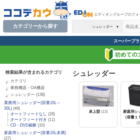
エディオングループのフォ
カテゴリーから探す
シュレッダー
▼
スーパープラ
検索結果が含まれるカテゴリ
シュレッダー
カテゴリ
事務機器・OA機器
シュレッダー
(138)
業務用シュレッダー(容量15L～
30L)
(49)
卓上型
(13)
家庭用シ
├
オートフィードなし
(28)
（容量１
├
オートフィード付き
(11)
(2
└
CD・DVD裁断
(10)
家庭用シュレッダー(容量15L未満)
(27)