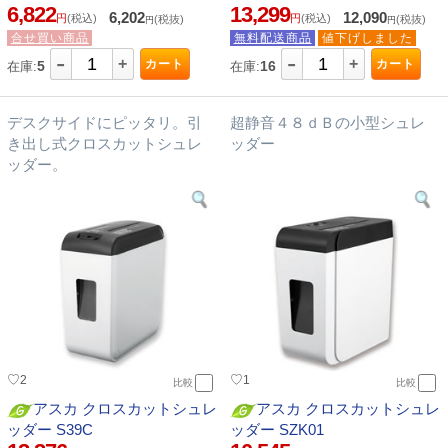
6,822
13,299
6,202
12,090
円
(税込)
円
(税込)
(税抜)
(税抜)
円
円
合せ買い商品
無料配送商品
値下げしました
-
-
+
+
カート
カート
5
16
在庫:
在庫:
デスクサイドにピッタリ。引
超静音４８ｄＢの小型シュレ
き出し式クロスカットシュレ
ッダー
ッダー。
♡
♡
2
1
比較
比較
アスカ クロスカットシュレ
アスカ クロスカットシュレ
ッダー S39C
ッダー SZK01