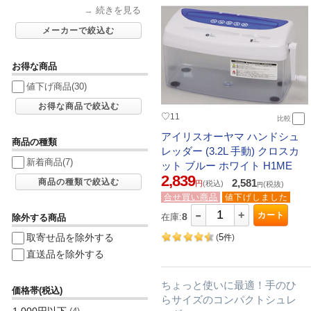
→
続きを見る
メーカーで絞込む
お得な商品
値下げ商品
(30)
お得な商品で絞込む
♡
11
比較
アイリスオーヤマ ハンドシュ
商品の種類
レッダー (3.2L 手動) クロスカ
新着商品
(7)
ット ブルー ホワイト H1ME
2,839
2,581
商品の種類で絞込む
円
(税込)
(税抜)
円
合せ買い商品
値下げしました
-
+
カート
8
在庫:
除外する商品
取寄せ品を除外する
5
(
件
)
直送品を除外する
ちょっと使いに最適！手のひ
価格帯(税込)
らサイズのコンパクトシュレ