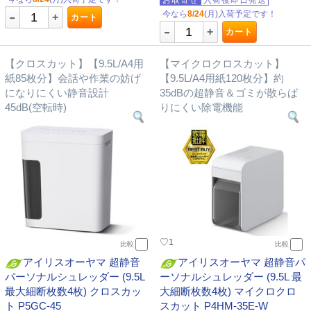
お取寄せ
入荷後即日発送
-
今なら
8/24
(月)入荷予定です！
+
カート
-
+
カート
【クロスカット】【9.5L/A4用
【マイクロクロスカット】
紙85枚分】会話や作業の妨げ
【9.5L/A4用紙120枚分】約
になりにくい静音設計
35dBの超静音＆ゴミが散らば
45dB(空転時)
りにくい除電機能
♡
1
比較
比較
アイリスオーヤマ 超静音
アイリスオーヤマ 超静音パ
パーソナルシュレッダー (9.5L
ーソナルシュレッダー (9.5L 最
最大細断枚数4枚) クロスカッ
大細断枚数4枚) マイクロクロ
ト P5GC-45
スカット P4HM-35E-W