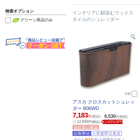
検索オプション
インテリアに馴染むウッドス
タイルのシュレッダー
グリーン商品のみ
比較
アスカ クロスカットシュレッ
ダー B06WD
7,183
6,530
円
(税込)
(税抜)
円
㋱
12,650
㋱43%OFF
円
(税込)
合せ買い商品
お取寄せ
入荷後即日発送
今なら
8/24
(月)入荷予定です！