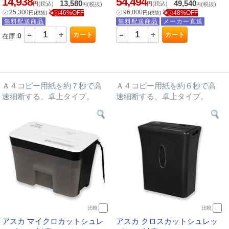
14,938
54,494
13,580
49,540
円
(税込)
円
(税込)
(税抜)
(税抜)
円
円
㋱
25,300
㋱
96,000
㋱46%OFF
㋱48%OFF
円
(税抜)
円
(税抜)
無料配送商品
無料配送商品
メーカー直送
-
-
+
+
カート
カート
0
在庫:
Ａ４コピー用紙を約７秒で高
Ａ４コピー用紙を約６秒で高
速細断する、卓上タイプ。
速細断する、卓上タイプ。
比較
比較
アスカ マイクロカットシュレ
アスカ クロスカットシュレッ