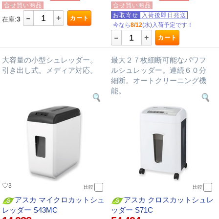
合せ買い商品
合せ買い商品
-
お取寄せ
入荷後即日発送
+
カート
3
在庫:
今なら
8/12
(水)入荷予定です！
-
+
カート
大容量の小型シュレッダー。
最大２７枚細断可能なパワフ
引き出し式。メディア対応。
ルシュレッダー。連続６０分
細断。オートクリーニング機
能。
♡
3
比較
比較
アスカ マイクロカットシュ
アスカ クロスカットシュレ
レッダー S43MC
ッダー S71C