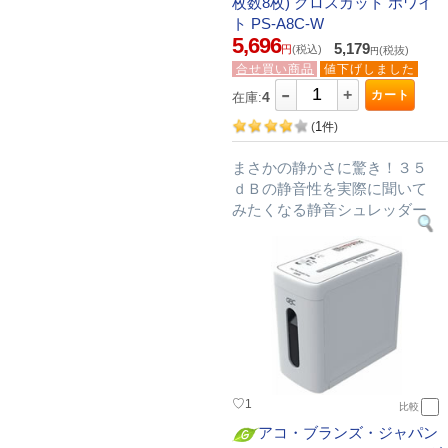
枚数8枚) クロスカット ホワイ
ト PS-A8C-W
5,696
5,179
円
(税込)
(税抜)
円
合せ買い商品
値下げしました
-
+
カート
4
在庫:
1
(
件
)
まさかの静かさに驚き！３５
ｄＢの静音性を実際に聞いて
みたくなる静音シュレッダー
♡
1
比較
アコ・ブランズ・ジャパン