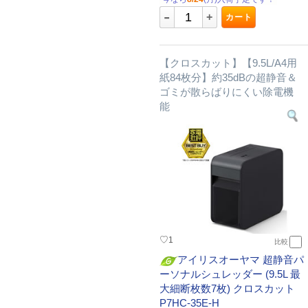
-
+
カート
【クロスカット】【9.5L/A4用
紙84枚分】約35dBの超静音＆
ゴミが散らばりにくい除電機
能
♡
1
比較
アイリスオーヤマ 超静音パ
ーソナルシュレッダー (9.5L 最
大細断枚数7枚) クロスカット
P7HC-35E-H