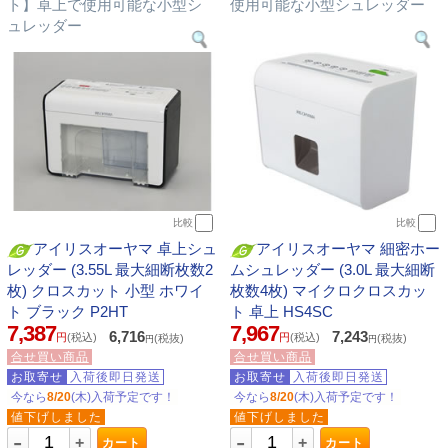
ト】卓上で使用可能な小型シ
使用可能な小型シュレッダー
ュレッダー
比較
比較
アイリスオーヤマ 卓上シュ
アイリスオーヤマ 細密ホー
レッダー (3.55L 最大細断枚数2
ムシュレッダー (3.0L 最大細断
枚) クロスカット 小型 ホワイ
枚数4枚) マイクロクロスカッ
ト ブラック P2HT
ト 卓上 HS4SC
7,387
7,967
6,716
7,243
円
(税込)
円
(税込)
(税抜)
(税抜)
円
円
合せ買い商品
合せ買い商品
お取寄せ
入荷後即日発送
お取寄せ
入荷後即日発送
今なら
8/20
(木)入荷予定です！
今なら
8/20
(木)入荷予定です！
値下げしました
値下げしました
-
-
+
+
カート
カート