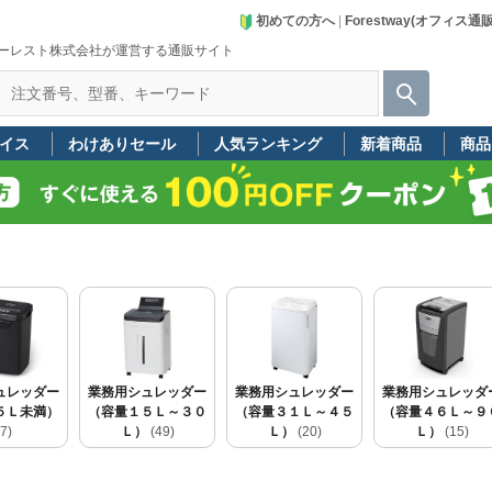
初めての方へ
|
Forestway(オフィス通
ーレスト株式会社が運営する通販サイト
イス
わけありセール
人気ランキング
新着商品
商品
ュレッダー
業務用シュレッダー
業務用シュレッダー
業務用シュレッダ
５Ｌ未満）
（容量１５Ｌ～３０
（容量３１Ｌ～４５
（容量４６Ｌ～９
7)
Ｌ）
(49)
Ｌ）
(20)
Ｌ）
(15)