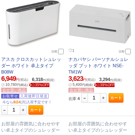
♡
1
比較
比較
アスカ クロスカットシュレッ
ナカバヤシ パーソナルシュレ
ダー ホワイト 卓上タイプ
ッダ プット ホワイト NSE-
B08W
TM1W
6,949
3,623
6,318
3,294
円
(税込)
円
(税込)
(税抜)
(税抜)
円
円
㋱
10,780
㋱
5,400
㋱35%OFF
㋱39%OFF
円
(税込)
円
(税抜)
合せ買い商品
合せ買い商品
-
お取寄せ
入荷後即日発送
+
カート
4
在庫:
今なら
8/24
(月)入荷予定です！
-
+
カート
お部屋の雰囲気に合わせやす
お部屋の雰囲気に合わせやす
い卓上タイプのシュレッダー
い卓上タイプのシュレッダー