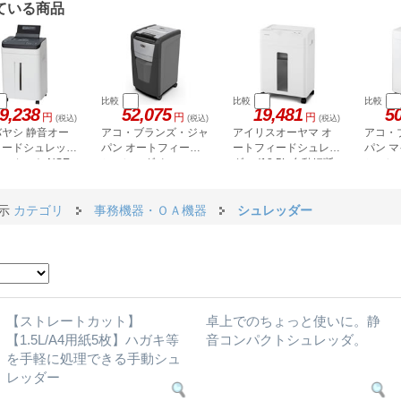
ている商品
比較
比較
比較
9,238
52,075
19,481
5
円
円
円
(税込)
(税込)
(税込)
ヤシ 静音オー
アコ・ブランズ・ジャ
アイリスオーヤマ オ
アコ・
ィードシュレッダ
パン オートフィード
ートフィードシュレッ
パン 
ロカット NSE-
シュレッダ クロス
ダー (18.5L 自動細断
シュレ
1W
GCS300AFX-E
GSHM3
60枚) マイクロクロス
カット AFSB60M
表示
カテゴリ
事務機器・ＯＡ機器
シュレッダー
【ストレートカット】
卓上でのちょっと使いに。静
【1.5L/A4用紙5枚】ハガキ等
音コンパクトシュレッダ。
を手軽に処理できる手動シュ
レッダー