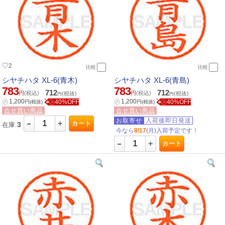
♡
2
比較
比較
シヤチハタ XL-6(青木)
シヤチハタ XL-6(青島)
783
783
712
712
円
(税込)
円
(税込)
(税抜)
(税抜)
円
円
㋱
1,200
㋱
1,200
㋱40%OFF
㋱40%OFF
円
(税抜)
円
(税抜)
合せ買い商品
合せ買い商品
-
お取寄せ
入荷後即日発送
+
カート
3
在庫:
今なら
8/17
(月)入荷予定です！
-
+
カート