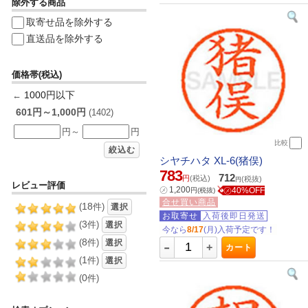
除外する商品
取寄せ品を除外する
直送品を除外する
価格帯(税込)
1000円以下
←
601円～1,000円
(1402)
円～
円
比較
絞込む
シヤチハタ XL-6(猪俣)
783
712
円
(税込)
(税抜)
円
レビュー評価
㋱
1,200
㋱40%OFF
円
(税抜)
合せ買い商品
18
(
件)
選択
お取寄せ
入荷後即日発送
3
(
件)
選択
今なら
8/17
(月)入荷予定です！
-
8
(
件)
選択
+
カート
1
(
件)
選択
0
(
件)