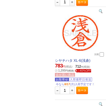
-
+
カート
比較
シヤチハタ XL-6(浅倉)
783
712
円
(税込)
(税抜)
円
㋱
1,200
㋱40%OFF
円
(税抜)
合せ買い商品
お取寄せ
入荷後即日発送
今なら
8/17
(月)入荷予定です！
-
+
カート