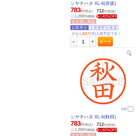
シヤチハタ XL-6(赤坂)
783
712
円
(税込)
(税抜)
円
㋱
1,200
㋱40%OFF
円
(税抜)
合せ買い商品
お取寄せ
入荷後即日発送
今なら
8/17
(月)入荷予定です！
-
+
カート
比較
シヤチハタ XL-6(秋田)
783
712
円
(税込)
(税抜)
円
㋱
1,200
㋱40%OFF
円
(税抜)
合せ買い商品