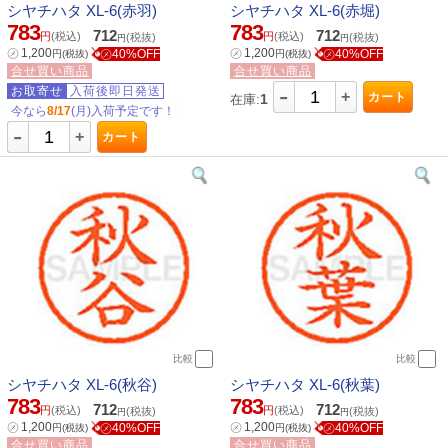
シヤチハタ XL-6(赤羽)
シヤチハタ XL-6(赤堀)
783
783
712
712
円
(税込)
円
(税込)
(税抜)
(税抜)
円
円
㋱
1,200
㋱
1,200
㋱40%OFF
㋱40%OFF
円
(税抜)
円
(税抜)
合せ買い商品
合せ買い商品
-
お取寄せ
入荷後即日発送
+
カート
1
在庫:
今なら
8/17
(月)入荷予定です！
-
+
カート
比較
比較
シヤチハタ XL-6(秋谷)
シヤチハタ XL-6(秋葉)
783
783
712
712
円
(税込)
円
(税込)
(税抜)
(税抜)
円
円
㋱
1,200
㋱
1,200
㋱40%OFF
㋱40%OFF
円
(税抜)
円
(税抜)
合せ買い商品
合せ買い商品