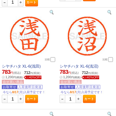
-
+
カート
比較
比較
シヤチハタ XL-6(浅田)
シヤチハタ XL-6(浅沼)
783
783
712
712
円
(税込)
円
(税込)
(税抜)
(税抜)
円
円
㋱
1,200
㋱
1,200
㋱40%OFF
㋱40%OFF
円
(税抜)
円
(税抜)
合せ買い商品
合せ買い商品
お取寄せ
入荷後即日発送
お取寄せ
入荷後即日発送
今なら
8/17
(月)入荷予定です！
今なら
8/17
(月)入荷予定です！
-
-
+
+
カート
カート