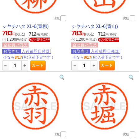
比較
比較
シヤチハタ XL-6(青柳)
シヤチハタ XL-6(青山)
783
783
712
712
円
(税込)
円
(税込)
(税抜)
(税抜)
円
円
㋱
1,200
㋱
1,200
㋱40%OFF
㋱40%OFF
円
(税抜)
円
(税抜)
合せ買い商品
合せ買い商品
お取寄せ
入荷後即日発送
お取寄せ
入荷後即日発送
今なら
8/17
(月)入荷予定です！
今なら
8/17
(月)入荷予定です！
-
-
+
+
カート
カート
比較
比較