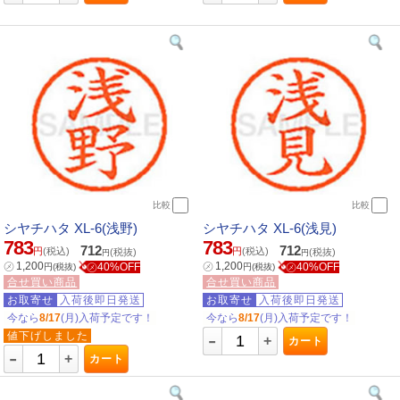
比較
比較
シヤチハタ XL-6(浅野)
シヤチハタ XL-6(浅見)
783
783
712
712
円
(税込)
円
(税込)
(税抜)
(税抜)
円
円
㋱
1,200
㋱
1,200
㋱40%OFF
㋱40%OFF
円
(税抜)
円
(税抜)
合せ買い商品
合せ買い商品
お取寄せ
入荷後即日発送
お取寄せ
入荷後即日発送
今なら
8/17
(月)入荷予定です！
今なら
8/17
(月)入荷予定です！
-
値下げしました
+
カート
-
+
カート