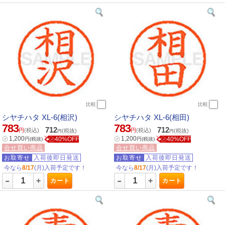
比較
比較
シヤチハタ XL-6(相沢)
シヤチハタ XL-6(相田)
783
783
712
712
円
(税込)
円
(税込)
(税抜)
(税抜)
円
円
㋱
1,200
㋱
1,200
㋱40%OFF
㋱40%OFF
円
(税抜)
円
(税抜)
合せ買い商品
合せ買い商品
お取寄せ
入荷後即日発送
お取寄せ
入荷後即日発送
今なら
8/17
(月)入荷予定です！
今なら
8/17
(月)入荷予定です！
-
-
+
+
カート
カート