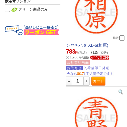
検索オプション
グリーン商品のみ
比較
シヤチハタ XL-6(相原)
783
712
円
(税込)
(税抜)
円
㋱
1,200
㋱40%OFF
円
(税抜)
合せ買い商品
お取寄せ
入荷後即日発送
今なら
8/17
(月)入荷予定です！
-
+
カート