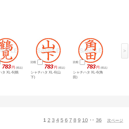
>
比較
比較
783
783
783
円
円
円
(税込)
(税込)
(税込)
タ XL-6(鶴
シャチハタ XL-6(山
シャチハタ XL-6(角
下)
田)
1
2
3
4
5
6
7
8
9
10
‥
36
次ページ