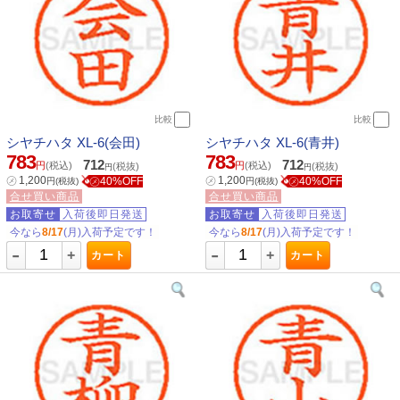
比較
比較
シヤチハタ XL-6(会田)
シヤチハタ XL-6(青井)
783
783
712
712
円
(税込)
円
(税込)
(税抜)
(税抜)
円
円
㋱
1,200
㋱
1,200
㋱40%OFF
㋱40%OFF
円
(税抜)
円
(税抜)
合せ買い商品
合せ買い商品
お取寄せ
入荷後即日発送
お取寄せ
入荷後即日発送
今なら
8/17
(月)入荷予定です！
今なら
8/17
(月)入荷予定です！
-
-
+
+
カート
カート