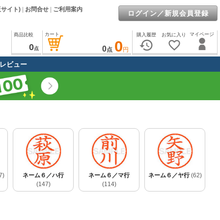
販サイト)
|
お問合せ
|
ご利用案内
ログイン／新規会員登録
カート
マイページ
商品比較
購入履歴
お気に入り
0
history
favorite_border
0
0
点
点
円
レビュー
7)
ネーム６／ハ行
ネーム６／マ行
ネーム６／ヤ行
(62)
(147)
(114)