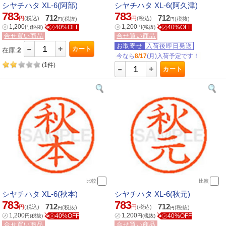
シヤチハタ XL-6(阿部)
シヤチハタ XL-6(阿久津)
783
783
712
712
円
(税込)
円
(税込)
(税抜)
(税抜)
円
円
㋱
1,200
㋱
1,200
㋱40%OFF
㋱40%OFF
円
(税抜)
円
(税抜)
合せ買い商品
合せ買い商品
-
お取寄せ
入荷後即日発送
+
カート
2
在庫:
今なら
8/17
(月)入荷予定です！
1
-
(
件
)
+
カート
比較
比較
シヤチハタ XL-6(秋本)
シヤチハタ XL-6(秋元)
783
783
712
712
円
(税込)
円
(税込)
(税抜)
(税抜)
円
円
㋱
1,200
㋱
1,200
㋱40%OFF
㋱40%OFF
円
(税抜)
円
(税抜)
合せ買い商品
合せ買い商品