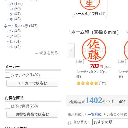
├
カ
(126)
├
コ
(60)
├
ク
(47)
ネーム６／ワ行
(11)
└
キ
(46)
ネーム6／ハ行
(147)
├
ハ
(46)
「ネーム印（直径６ｍｍ）」
├
フ
(46)
├
ヒ
(31)
└
ホ
(24)
<
→
続きを見る
比較
比較
783
メーカー
円
(税込)
シャチハタ XL-6(佐
シャチ
シヤチハタ
(1402)
藤)
石)
1
メーカーで絞込む
(
件
)
1402
お得な商品
検索結果
件中 1
～
40
値下げ商品
(250)
お得な商品で絞込む
表示形式：
一覧形式
カタログ形式
並び替え：