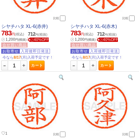
比較
比較
シヤチハタ XL-6(赤井)
シヤチハタ XL-6(赤木)
783
783
712
712
円
(税込)
円
(税込)
(税抜)
(税抜)
円
円
㋱
1,200
㋱
1,200
㋱40%OFF
㋱40%OFF
円
(税抜)
円
(税抜)
合せ買い商品
合せ買い商品
お取寄せ
入荷後即日発送
お取寄せ
入荷後即日発送
今なら
8/17
(月)入荷予定です！
今なら
8/17
(月)入荷予定です！
-
-
+
+
カート
カート
♡
1
比較
比較