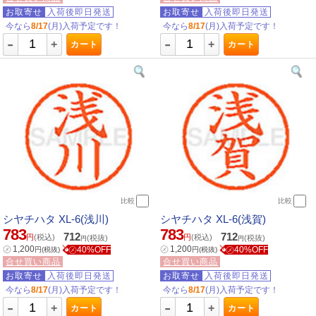
お取寄せ
入荷後即日発送
お取寄せ
入荷後即日発送
今なら
8/17
(月)入荷予定です！
今なら
8/17
(月)入荷予定です！
-
-
+
+
カート
カート
比較
比較
シヤチハタ XL-6(浅川)
シヤチハタ XL-6(浅賀)
783
783
712
712
円
(税込)
円
(税込)
(税抜)
(税抜)
円
円
㋱
1,200
㋱
1,200
㋱40%OFF
㋱40%OFF
円
(税抜)
円
(税抜)
合せ買い商品
合せ買い商品
お取寄せ
入荷後即日発送
お取寄せ
入荷後即日発送
今なら
8/17
(月)入荷予定です！
今なら
8/17
(月)入荷予定です！
-
-
+
+
カート
カート