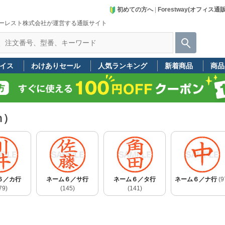
初めての方へ
|
Forestway(オフィス通
ーレスト株式会社が運営する通販サイト
イス
わけありセール
人気ランキング
新着商品
商品
ｍ）
６／カ行
ネーム６／サ行
ネーム６／タ行
ネーム６／ナ行
(9
79)
(145)
(141)