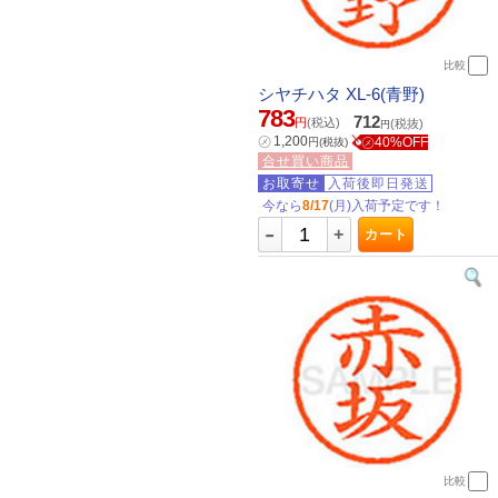
比較
シヤチハタ XL-6(青野)
783
712
円
(税込)
(税抜)
円
㋱
1,200
㋱40%OFF
円
(税抜)
合せ買い商品
お取寄せ
入荷後即日発送
今なら
8/17
(月)入荷予定です！
-
+
カート
比較