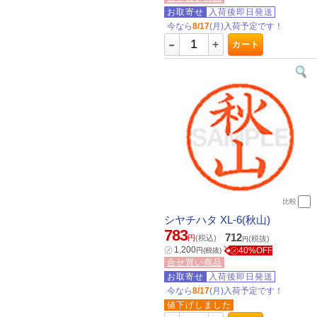
お取寄せ
入荷後即日発送
今なら
8/17
(月)入荷予定です！
-
+
カート
比較
シヤチハタ XL-6(秋山)
783
712
円
(税込)
(税抜)
円
㋱
1,200
㋱40%OFF
円
(税抜)
合せ買い商品
お取寄せ
入荷後即日発送
今なら
8/17
(月)入荷予定です！
値下げしました