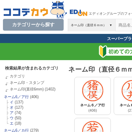
エディオングループのフォ
カテゴリーから探す
ネーム印（直径６ｍｍ）
▼
スーパープラ
検索結果が含まれるカテゴリ
ネーム印（直径６ｍ
カテゴリ
ネーム印・スタンプ
ネーム印(直径6mm)
(1402)
ネーム6／ア行
(406)
├
イ
(137)
ネーム６／ア行
ネーム
├
オ
(127)
(406)
(2
├
ア
(74)
├
ウ
(50)
└
エ
(18)
ネーム6／カ行
(279)