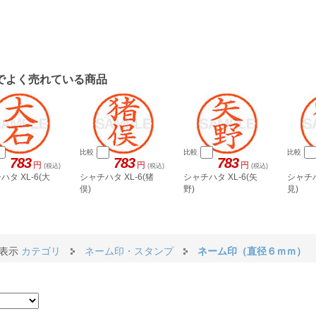
でよく売れている商品
比較
比較
比較
783
783
783
円
円
円
(税込)
(税込)
(税込)
ハタ XL-6(大
シャチハタ XL-6(猪
シャチハタ XL-6(矢
シャチハ
俣)
野)
見)
件表示
カテゴリ
ネーム印・スタンプ
ネーム印（直径６ｍｍ）