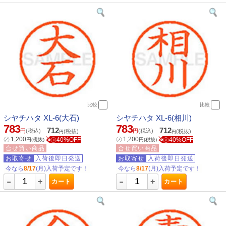
比較
比較
シヤチハタ XL-6(大石)
シヤチハタ XL-6(相川)
783
783
712
712
円
(税込)
円
(税込)
(税抜)
(税抜)
円
円
㋱
1,200
㋱
1,200
㋱40%OFF
㋱40%OFF
円
(税抜)
円
(税抜)
合せ買い商品
合せ買い商品
お取寄せ
入荷後即日発送
お取寄せ
入荷後即日発送
今なら
8/17
(月)入荷予定です！
今なら
8/17
(月)入荷予定です！
-
-
+
+
カート
カート