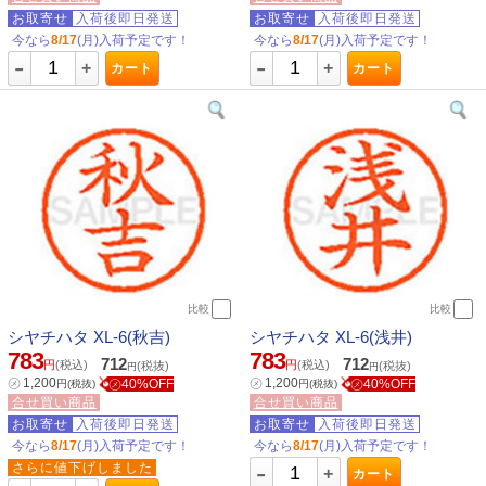
お取寄せ
入荷後即日発送
お取寄せ
入荷後即日発送
今なら
8/17
(月)入荷予定です！
今なら
8/17
(月)入荷予定です！
-
-
+
+
カート
カート
比較
比較
シヤチハタ XL-6(秋吉)
シヤチハタ XL-6(浅井)
783
783
712
712
円
(税込)
円
(税込)
(税抜)
(税抜)
円
円
㋱
1,200
㋱
1,200
㋱40%OFF
㋱40%OFF
円
(税抜)
円
(税抜)
合せ買い商品
合せ買い商品
お取寄せ
入荷後即日発送
お取寄せ
入荷後即日発送
今なら
8/17
(月)入荷予定です！
今なら
8/17
(月)入荷予定です！
-
さらに値下げしました
+
カート