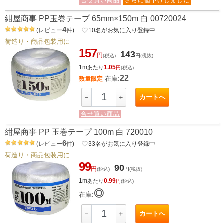
合せ買い商品
さらに値下げしました
紺屋商事 PP玉巻テープ 65mm×150m 白 00720024
4
(
レビュー
件
)
favorite_border
10
名がお気に入り登録中
荷造り・商品包装用に
157
143
円
(税込)
円
(税抜)
1m
1.05
あたり
円
(税込)
22
在庫:
数量限定
カートへ
－
＋
合せ買い商品
紺屋商事 PP 玉巻テープ 100m 白 720010
6
(
レビュー
件
)
favorite_border
33
名がお気に入り登録中
荷造り・商品包装用に
99
90
円
(税込)
円
(税抜)
1m
0.99
あたり
円
(税込)
◎
在庫:
カートへ
－
＋