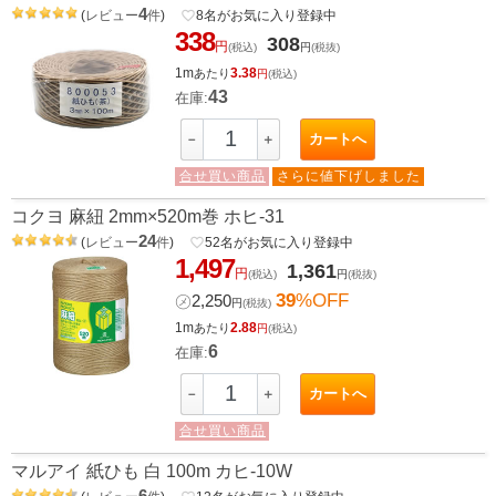
4
(
レビュー
件
)
favorite_border
8
名がお気に入り登録中
338
308
円
(税込)
円
(税抜)
1m
3.38
あたり
円
(税込)
43
在庫:
カートへ
－
＋
合せ買い商品
さらに値下げしました
コクヨ 麻紐 2mm×520m巻 ホヒ-31
24
(
レビュー
件
)
favorite_border
52
名がお気に入り登録中
1,497
1,361
円
(税込)
円
(税抜)
39
%OFF
㋱
2,250
円
(税抜)
1m
2.88
あたり
円
(税込)
6
在庫:
カートへ
－
＋
合せ買い商品
マルアイ 紙ひも 白 100m カヒ-10W
6