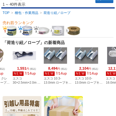
1
～
40件表示
TOP
>
梱包・作業用品
>
荷造り紐／ロープ
売れ筋ランキング
4
5
「荷造り紐／ロープ」の新着商品
1,551
8,494
2,104
12,1
円
円
円
税込)
(税込)
(税込)
(税込)
up
7/14up
7/14up
7/14up
NEW
NEW
NEW
NE
 クレ
エスコ
エスコ 10.3-
エスコ 10.0-
エスコ
ロープド
30×2.5mm×2.0m 平
13.0mm ロープキャ
13.0mm ロープキャ
16.0
 RX-7
ゴムロープ(両端フ
ッチャー(100個)
ッチャー(20個)
ックロ
ック付) EA628WL-
EA628Z-114
EA628Z-113
ナ) EA
27