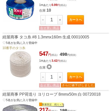
1m
0.99
あたり
円
(税込)
10
在庫:
カートへ
－
＋
合せ買い商品
紺屋商事 タコ糸 #8 1.3mmx160m 生成 00010005
favorite_border
5
名がお気に入り登録中
10番手のタコ糸
547
498
円
(税込)
円
(税抜)
1m
3.42
あたり
円
(税込)
◎
在庫:
カートへ
－
＋
合せ買い商品
さらに値下げしました
紺屋商事 PP荷造り ヨリロープ 8mmx50m 白 00720018
favorite_border
5
名がお気に入り登録中
数量限定 残り＝
7
217
198
円