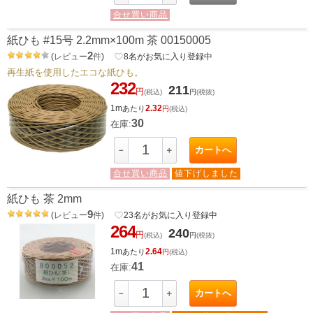
合せ買い商品
紙ひも #15号 2.2mm×100m 茶 00150005
2
(
レビュー
件
)
favorite_border
8
名がお気に入り登録中
再生紙を使用したエコな紙ひも。
232
211
円
(税込)
円
(税抜)
1m
2.32
あたり
円
(税込)
30
在庫:
カートへ
－
＋
合せ買い商品
値下げしました
紙ひも 茶 2mm
9
(
レビュー
件
)
favorite_border
23
名がお気に入り登録中
264
240
円
(税込)
円
(税抜)
1m
2.64
あたり
円
(税込)
41
在庫:
カートへ
－
＋