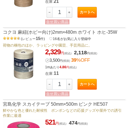
21
在庫:
カートへ
－
＋
合せ買い商品
コクヨ 麻紐(ホビー向け)2mm×480m ホワイト ホヒ-35W
15
(
レビュー
件
)
favorite_border
16
名がお気に入り登録中
荷物の梱包のほか、ラッピングや園芸、手芸用品に。
2,329
2,118
円
(税込)
円
(税抜)
39
%OFF
㋱
3,500
円
(税抜)
1m
4.86
あたり
円
(税込)
11
在庫:
カートへ
－
＋
合せ買い商品
宮島化学 スカイテープ 50mm×500m ピンク HE507
鮮やかな色と優れた耐候性 ポンポンなどの応援グッズや屋外での誘引
作業に最適
521
474
円
(税込)
円
(税抜)