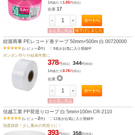
1m
1.05
あたり
円
(税込)
17
在庫:
カートへ
－
＋
合せ買い商品
値下げしました
紺屋商事 PEレコード巻テープ 50mm×500m 白 00720000
2
(
レビュー
件
)
favorite_border
9
名がお気に入り登録中
ポンポン作りや結束作業に
378
344
円
(税込)
円
(税抜)
1m
0.76
あたり
円
(税込)
◎
在庫:
カートへ
－
＋
合せ買い商品
信越工業 PP荷造りロープ 白 5mm×100m CR-2110
2
(
レビュー
件
)
favorite_border
12
名がお気に入り登録中
強度抜群！少し重めの荷造りに！
393
358
円
(税込)
円
(税抜)