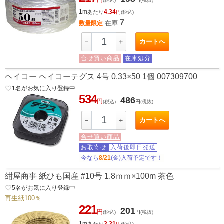
(税込)
円
(税抜)
1m
4.34
あたり
円
(税込)
7
在庫:
数量限定
カートへ
－
＋
合せ買い商品
在庫処分
ヘイコー ヘイコーテグス 4号 0.33×50 1個 007309700
favorite_border
1
名がお気に入り登録中
534
486
円
(税込)
円
(税抜)
カートへ
－
＋
合せ買い商品
お取寄せ
入荷後即日発送
今なら
8/21
(金)入荷予定です！
紺屋商事 紙ひも国産 #10号 1.8ｍｍ×100m 茶色
favorite_border
5
名がお気に入り登録中
再生紙100％
221
201
円
(税込)
円
(税抜)
1m
2.21
あたり