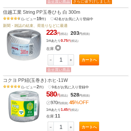
合せ買い商品
さらに値下げしました
信越工業 String PP玉巻ひも 白 300m
19
(
レビュー
件
)
favorite_border
42
名がお気に入り登録中
新聞・雑誌の結束、荷造りなどに最適
223
203
円
(税込)
円
(税抜)
1m
0.75
あたり
円
(税込)
◎
在庫:
カートへ
－
＋
合せ買い商品
コクヨ PP紐(玉巻き) ホヒ-11W
2
(
レビュー
件
)
favorite_border
9
名がお気に入り登録中
580
528
円
(税込)
円
(税抜)
45
%OFF
㋱
970
円
(税抜)
1m
1.45
あたり
円
(税込)
11
在庫:
カートへ
－
＋