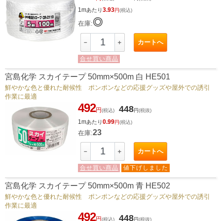
1m
3.93
あたり
円
(税込)
◎
在庫:
カートへ
－
＋
合せ買い商品
宮島化学 スカイテープ 50mm×500m 白 HE501
鮮やかな色と優れた耐候性 ポンポンなどの応援グッズや屋外での誘引
作業に最適
492
448
円
(税込)
円
(税抜)
1m
0.99
あたり
円
(税込)
23
在庫:
カートへ
－
＋
合せ買い商品
値下げしました
宮島化学 スカイテープ 50mm×500m 青 HE502
鮮やかな色と優れた耐候性 ポンポンなどの応援グッズや屋外での誘引
作業に最適
492
448
円
(税込)
円
(税抜)