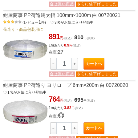
合せ買い商品
さらに値下げしました
紺屋商事 PP荷造縄太幅 100mm×1000m 白 00720021
1
(
レビュー
件
)
favorite_border
3
名がお気に入り登録中
荷造り・商品包装用に
891
810
円
(税込)
円
(税抜)
1m
0.9
あたり
円
(税込)
27
在庫:
カートへ
－
＋
合せ買い商品
さらに値下げしました
紺屋商事 PP荷造り ヨリロープ 6mm×200m 白 00720020
favorite_border
1
名がお気に入り登録中
764
695
円
(税込)
円
(税抜)
1m
3.82
あたり
円
(税込)
◎
在庫:
カートへ
－
＋