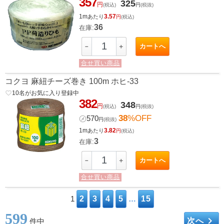
357
325
円
(税込)
円
(税抜)
1m
3.57
あたり
円
(税込)
36
在庫:
カートへ
－
＋
合せ買い商品
コクヨ 麻紐チーズ巻き 100m ホヒ-33
favorite_border
10
名がお気に入り登録中
382
348
円
(税込)
円
(税抜)
38
%OFF
㋱
570
円
(税抜)
1m
3.82
あたり
円
(税込)
3
在庫:
カートへ
－
＋
合せ買い商品
1
2
3
4
5
…
15
599
keyboard_arrow_right
次へ
件中