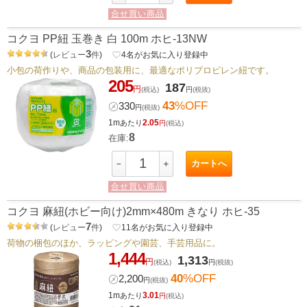
合せ買い商品
コクヨ PP紐 玉巻き 白 100m ホヒ-13NW
3
(
レビュー
件
)
favorite_border
4
名がお気に入り登録中
小包の荷作りや、商品の包装用に、最適なポリプロピレン紐です。
205
187
円
(税込)
円
(税抜)
43
%OFF
㋱
330
円
(税抜)
1m
2.05
あたり
円
(税込)
8
在庫:
カートへ
－
＋
合せ買い商品
コクヨ 麻紐(ホビー向け)2mm×480m きなり ホヒ-35
7
(
レビュー
件
)
favorite_border
11
名がお気に入り登録中
荷物の梱包のほか、ラッピングや園芸、手芸用品に。
1,444
1,313
円
(税込)
円
(税抜)
40
%OFF
㋱
2,200
円
(税抜)
1m
3.01
あたり
円
(税込)