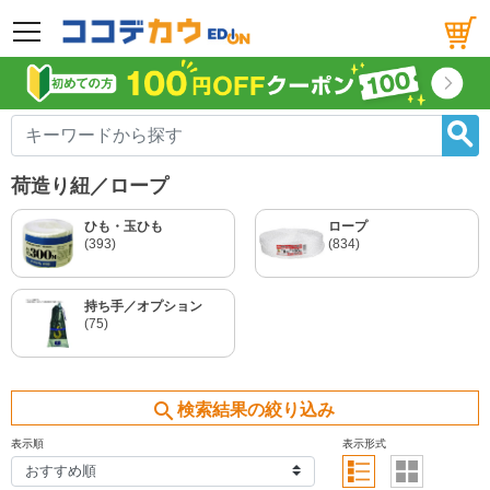
メニュー
荷造り紐／ロープ
ひも・玉ひも
ロープ
(393)
(834)
持ち手／オプション
(75)
search
検索結果の絞り込み
表示順
表示形式