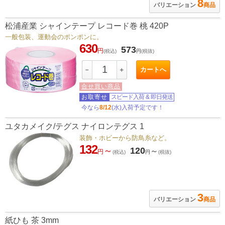
8
バリエーション
商品
松浦産業 シャインテープ レコード巻 桃 420P
一般包装、運動会のポンポンに。
630
573
円
(税込)
円
(税抜)
カートへ
－
＋
合せ買い商品
お取寄せ
スピード入荷
&
即日発送
今なら
8/12
(水)入荷予定です！
ユタカメイク/テグス ナイロンテグス 1
装飾・ホビーから防鳥糸など。
132
～
120
～
円
(税込)
円
(税抜)
3
バリエーション
商品
紙ひも 茶 3mm