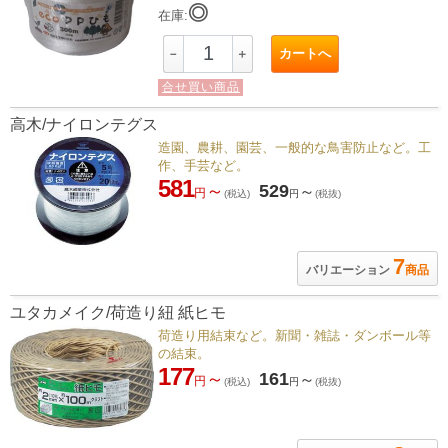
◎
在庫:
カートへ
－
＋
合せ買い商品
高木/ナイロンテグス
造園、農耕、園芸、一般的な鳥害防止など。工
作、手芸など。
581
～
529
～
円
(税込)
円
(税抜)
7
バリエーション
商品
ユタカメイク/荷造り紐 紙ヒモ
荷造り用結束など。新聞・雑誌・ダンボール等
の結束。
177
～
161
～
円
(税込)
円
(税抜)