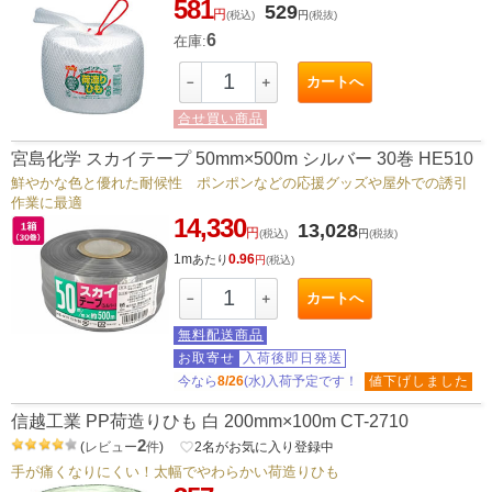
581
529
円
(税込)
円
(税抜)
6
在庫:
カートへ
－
＋
合せ買い商品
宮島化学 スカイテープ 50mm×500m シルバー 30巻 HE510
鮮やかな色と優れた耐候性 ポンポンなどの応援グッズや屋外での誘引
作業に最適
14,330
13,028
円
(税込)
円
(税抜)
1m
0.96
あたり
円
(税込)
カートへ
－
＋
無料配送商品
お取寄せ
入荷後即日発送
今なら
8/26
(水)入荷予定です！
値下げしました
信越工業 PP荷造りひも 白 200mm×100m CT-2710
2
(
レビュー
件
)
favorite_border
2
名がお気に入り登録中
手が痛くなりにくい！太幅でやわらかい荷造りひも