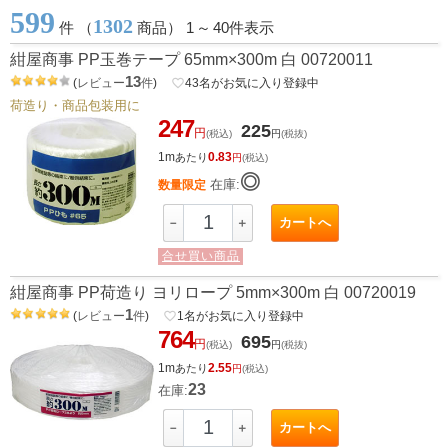
599
1302
件 （
商品） 1
～
40件表示
紺屋商事 PP玉巻テープ 65mm×300m 白 00720011
13
(
レビュー
件
)
favorite_border
43
名がお気に入り登録中
荷造り・商品包装用に
247
225
円
(税込)
円
(税抜)
1m
0.83
あたり
円
(税込)
◎
在庫:
数量限定
カートへ
－
＋
合せ買い商品
紺屋商事 PP荷造り ヨリロープ 5mm×300m 白 00720019
1
(
レビュー
件
)
favorite_border
1
名がお気に入り登録中
764
695
円
(税込)
円
(税抜)
1m
2.55
あたり
円
(税込)
23
在庫:
カートへ
－
＋