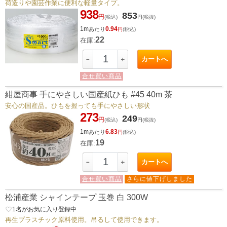
荷造りや園芸作業に便利な軽量タイプ。
938
853
円
(税込)
円
(税抜)
1m
0.94
あたり
円
(税込)
22
在庫:
カートへ
－
＋
合せ買い商品
紺屋商事 手にやさしい国産紙ひも #45 40m 茶
安心の国産品。ひもを握っても手にやさしい形状
273
249
円
(税込)
円
(税抜)
1m
6.83
あたり
円
(税込)
19
在庫:
カートへ
－
＋
合せ買い商品
さらに値下げしました
松浦産業 シャインテープ 玉巻 白 300W
favorite_border
1
名がお気に入り登録中
再生プラスチック原料使用。吊るして使用できます。