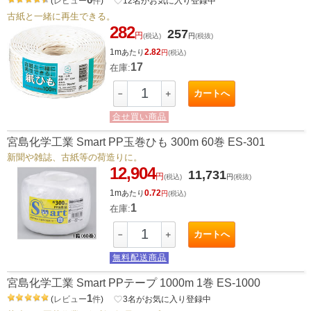
(
レビュー
件
)
favorite_border
12
名がお気に入り登録中
古紙と一緒に再生できる。
282
257
円
(税込)
円
(税抜)
1m
2.82
あたり
円
(税込)
17
在庫:
カートへ
－
＋
合せ買い商品
宮島化学工業 Smart PP玉巻ひも 300m 60巻 ES-301
新聞や雑誌、古紙等の荷造りに。
12,904
11,731
円
(税込)
円
(税抜)
1m
0.72
あたり
円
(税込)
1
在庫:
カートへ
－
＋
無料配送商品
宮島化学工業 Smart PPテープ 1000m 1巻 ES-1000
1
(
レビュー
件
)
favorite_border
3
名がお気に入り登録中