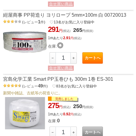
合せ買い商品
紺屋商事 PP荷造り ヨリロープ 5mm×100m 白 00720013
1
(
レビュー
件
)
favorite_border
13
名がお気に入り登録中
291
265
円
(税込)
円
(税抜)
1m
2.91
あたり
円
(税込)
◎
在庫:
カートへ
－
＋
合せ買い商品
宮島化学工業 Smart PP玉巻ひも 300m 1巻 ES-301
49
(
レビュー
件
)
favorite_border
83
名がお気に入り登録中
新聞や雑誌、古紙等の荷造りに。
完売しました
275
250
円
(税込)
円
(税抜)
1m
0.92
あたり
円
(税込)
0
在庫:
カートへ
－
＋