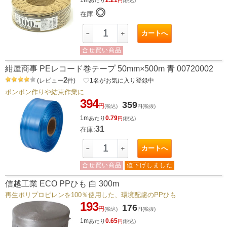
円
(税込)
◎
在庫:
カートへ
－
＋
合せ買い商品
紺屋商事 PEレコード巻テープ 50mm×500m 青 00720002
2
(
レビュー
件
)
favorite_border
1
名がお気に入り登録中
ポンポン作りや結束作業に
394
359
円
(税込)
円
(税抜)
1m
0.79
あたり
円
(税込)
31
在庫:
カートへ
－
＋
合せ買い商品
値下げしました
信越工業 ECO PPひも 白 300m
再生ポリプロピレンを100％使用した、環境配慮のPPひも
193
176
円
(税込)
円
(税抜)
1m
0.65
あたり
円
(税込)