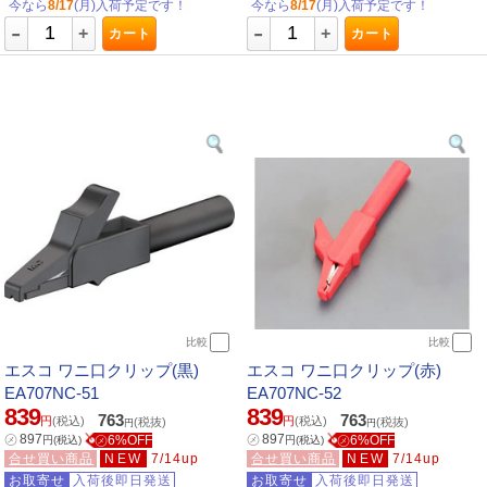
今なら
8/17
(月)入荷予定です！
今なら
8/17
(月)入荷予定です！
-
-
+
+
カート
カート
比較
比較
エスコ ワニ口クリップ(黒)
エスコ ワニ口クリップ(赤)
EA707NC-51
EA707NC-52
839
839
763
763
円
(税込)
円
(税込)
(税抜)
(税抜)
円
円
㋱
897
㋱
897
㋱6%OFF
㋱6%OFF
円
(税込)
円
(税込)
合せ買い商品
NEW
7/14up
合せ買い商品
NEW
7/14up
お取寄せ
入荷後即日発送
お取寄せ
入荷後即日発送