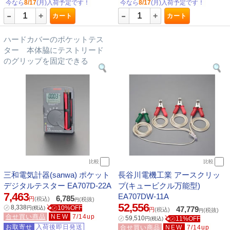
今なら
8/17
(月)入荷予定です！
今なら
8/17
(月)入荷予定です！
-
-
+
+
カート
カート
ハードカバーのポケットテス
ター 本体脇にテストリード
のグリップを固定できる
比較
比較
三和電気計器(sanwa) ポケット
長谷川電機工業 アースクリッ
デジタルテスター EA707D-22A
プ(キュービクル万能型)
7,463
EA707DW-11A
6,785
円
(税込)
(税抜)
円
52,556
㋱
8,338
㋱10%OFF
円
(税込)
47,779
円
(税込)
(税抜)
円
合せ買い商品
NEW
7/14up
㋱
59,510
㋱11%OFF
円
(税込)
お取寄せ
入荷後即日発送
合せ買い商品
NEW
7/14up