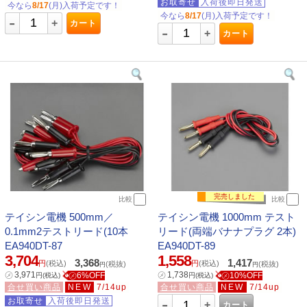
お取寄せ
入荷後即日発送
今なら
8/17
(月)入荷予定です！
今なら
8/17
(月)入荷予定です！
-
+
カート
-
+
カート
完売しました
比較
比較
テイシン電機 500mm／
テイシン電機 1000mm テスト
0.1mm2テストリード(10本
リード(両端バナナプラグ 2本)
EA940DT-87
EA940DT-89
3,704
1,558
3,368
1,417
円
(税込)
円
(税込)
(税抜)
(税抜)
円
円
㋱
3,971
㋱
1,738
㋱6%OFF
㋱10%OFF
円
(税込)
円
(税込)
合せ買い商品
NEW
7/14up
合せ買い商品
NEW
7/14up
-
お取寄せ
入荷後即日発送
+
カート