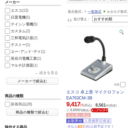
メーカー
エスコ
(13)
表示形式：
一覧形式
カタログ形式
日置電機
(5)
並び替え：
テイシン電機
(5)
カスタム
(2)
三和電気計器
(2)
テストー
(1)
エー･アンド･デイ
(1)
長谷川電機工業
(1)
マルチ計測器
(1)
→
続きを見る
メーカーで絞込む
比較
エスコ 卓上形 マイクロフォン
商品の種類
EA763CM-3B
9,417
新着商品
(28)
8,561
円
(税込)
(税抜)
円
㋱
9,669
㋱2%OFF
円
(税込)
商品の種類で絞込む
合せ買い商品
お取寄せ
入荷後即日発送
今なら
8/17
(月)入荷予定です！
除外する商品