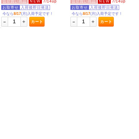
合せ買い商品
NEW
7/14up
合せ買い商品
NEW
7/14up
お取寄せ
入荷後即日発送
お取寄せ
入荷後即日発送
今なら
8/17
(月)入荷予定です！
今なら
8/17
(月)入荷予定です！
-
-
+
+
カート
カート