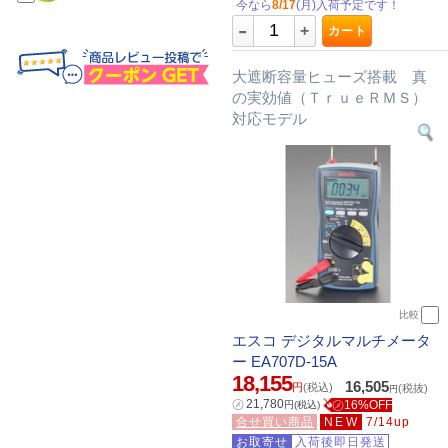
今なら
8/17
(月)入荷予定です！
-
+
カート
大遮断容量ヒューズ搭載 真
の実効値（ＴｒｕｅＲＭＳ）
対応モデル
比較
エスコ デジタルマルチメータ
ー EA707D-15A
18,155
16,505
円
(税込)
(税抜)
円
㋱
21,780
㋱16%OFF
円
(税込)
合せ買い商品
NEW
7/14up
お取寄せ
入荷後即日発送