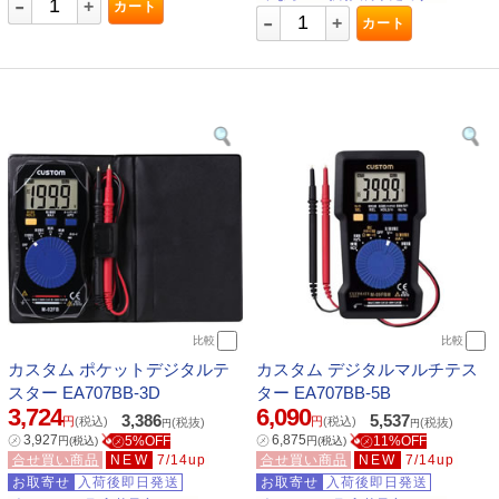
-
+
カート
-
+
カート
比較
比較
カスタム ポケットデジタルテ
カスタム デジタルマルチテス
スター EA707BB-3D
ター EA707BB-5B
3,724
6,090
3,386
5,537
円
(税込)
円
(税込)
(税抜)
(税抜)
円
円
㋱
3,927
㋱
6,875
㋱5%OFF
㋱11%OFF
円
(税込)
円
(税込)
合せ買い商品
NEW
7/14up
合せ買い商品
NEW
7/14up
お取寄せ
入荷後即日発送
お取寄せ
入荷後即日発送