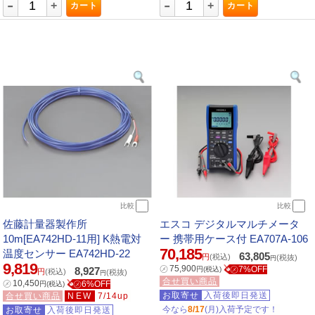
-
-
+
+
カート
カート
比較
比較
佐藤計量器製作所
エスコ デジタルマルチメータ
10m[EA742HD-11用] K熱電対
ー 携帯用ケース付 EA707A-106
70,185
温度センサー EA742HD-22
63,805
円
(税込)
(税抜)
円
9,819
㋱
75,900
㋱7%OFF
8,927
円
(税込)
円
(税込)
(税抜)
円
合せ買い商品
㋱
10,450
㋱6%OFF
円
(税込)
お取寄せ
入荷後即日発送
合せ買い商品
NEW
7/14up
今なら
8/17
(月)入荷予定です！
お取寄せ
入荷後即日発送