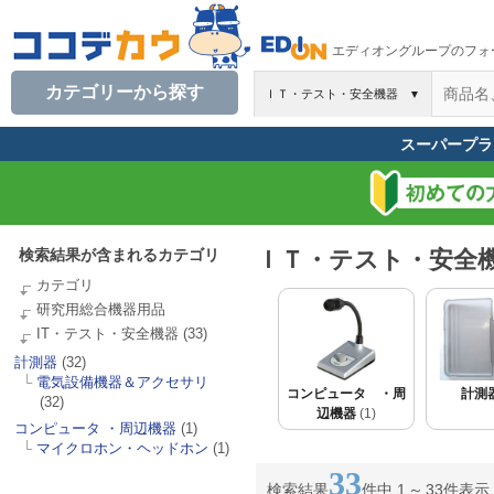
エディオングループのフォ
カテゴリーから探す
ＩＴ・テスト・安全機器
▼
スーパープラ
検索結果が含まれるカテゴリ
ＩＴ・テスト・安全
カテゴリ
研究用総合機器用品
IT・テスト・安全機器
(33)
計測器
(32)
└
電気設備機器＆アクセサリ
コンピュータ ・周
計測
(32)
辺機器
(1)
コンピュータ ・周辺機器
(1)
└
マイクロホン・ヘッドホン
(1)
33
検索結果
件中 1
～
33件表示