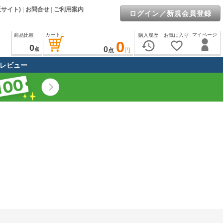
販サイト)
|
お問合せ
|
ご利用案内
ログイン／新規会員登録
カート
マイページ
商品比較
購入履歴
お気に入り
0
history
favorite_border
0
0
点
点
円
レビュー