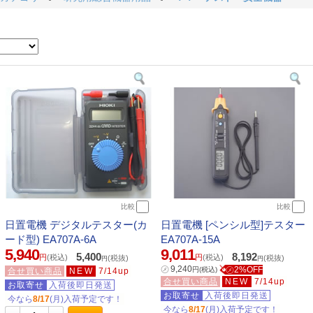
比較
比較
日置電機 デジタルテスター(カ
日置電機 [ペンシル型]テスター
ード型) EA707A-6A
EA707A-15A
5,940
9,011
5,400
8,192
円
(税込)
円
(税込)
(税抜)
(税抜)
円
円
㋱
9,240
㋱2%OFF
円
(税込)
合せ買い商品
NEW
7/14up
合せ買い商品
NEW
7/14up
お取寄せ
入荷後即日発送
お取寄せ
入荷後即日発送
今なら
8/17
(月)入荷予定です！
今なら
8/17
(月)入荷予定です！