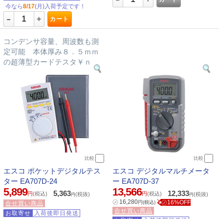
今なら
8/17
(月)入荷予定です！
-
+
カート
コンデンサ容量、周波数も測
定可能 本体厚み８．５ｍｍ
の超薄型カードテスタ￥ｎ
比較
比較
エスコ ポケットデジタルテス
エスコ デジタルマルチメータ
ター EA707D-24
ー EA707D-37
5,899
13,566
5,363
12,333
円
(税込)
円
(税込)
(税抜)
(税抜)
円
円
㋱
16,280
㋱16%OFF
円
(税込)
合せ買い商品
合せ買い商品
お取寄せ
入荷後即日発送