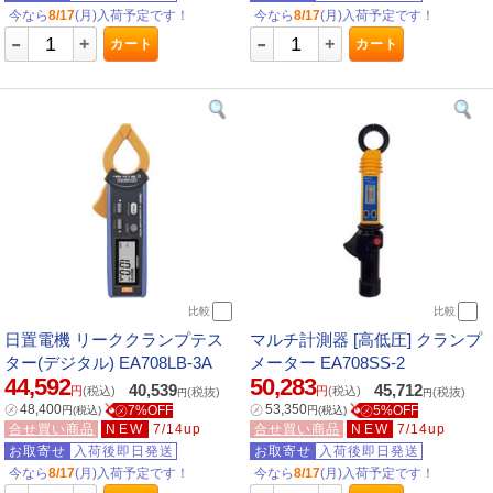
今なら
8/17
(月)入荷予定です！
今なら
8/17
(月)入荷予定です！
-
-
+
+
カート
カート
比較
比較
日置電機 リーククランプテス
マルチ計測器 [高低圧] クランプ
ター(デジタル) EA708LB-3A
メーター EA708SS-2
44,592
50,283
40,539
45,712
円
(税込)
円
(税込)
(税抜)
(税抜)
円
円
㋱
48,400
㋱
53,350
㋱7%OFF
㋱5%OFF
円
(税込)
円
(税込)
合せ買い商品
NEW
7/14up
合せ買い商品
NEW
7/14up
お取寄せ
入荷後即日発送
お取寄せ
入荷後即日発送
今なら
8/17
(月)入荷予定です！
今なら
8/17
(月)入荷予定です！