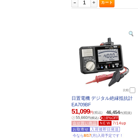
-
+
カート
比較
日置電機 デジタル絶縁抵抗計
EA709BF
51,099
46,454
円
(税込)
(税抜)
円
㋱
55,660
㋱8%OFF
円
(税込)
合せ買い商品
NEW
7/14up
お取寄せ
入荷後即日発送
今なら
8/17
(月)入荷予定です！