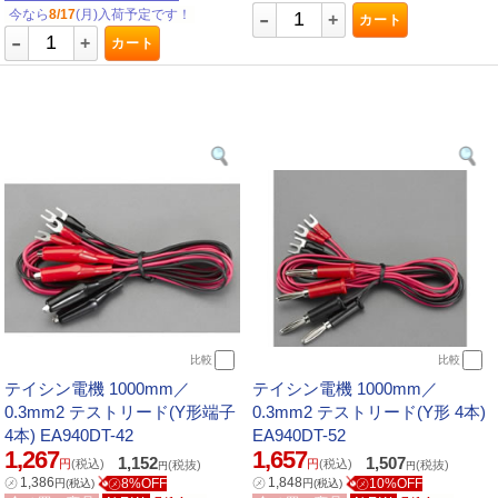
-
今なら
8/17
(月)入荷予定です！
+
カート
-
+
カート
比較
比較
テイシン電機 1000mm／
テイシン電機 1000mm／
0.3mm2 テストリード(Y形端子
0.3mm2 テストリード(Y形 4本)
4本) EA940DT-42
EA940DT-52
1,267
1,657
1,152
1,507
円
(税込)
円
(税込)
(税抜)
(税抜)
円
円
㋱
1,386
㋱
1,848
㋱8%OFF
㋱10%OFF
円
(税込)
円
(税込)