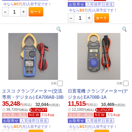
今なら
8/17
(月)入荷予定です！
お取寄せ
入荷後即日発送
-
今なら
8/17
(月)入荷予定です！
+
カート
-
+
カート
比較
比較
エスコ クランプメーター(交流
日置電機 クランプメーター(デ
専用・デジタル) EA708AB-18B
ジタル) EA708B-1A
35,248
11,515
32,044
10,469
円
(税込)
円
(税込)
(税抜)
(税抜)
円
円
㋱
38,720
㋱
12,100
㋱8%OFF
㋱4%OFF
円
(税込)
円
(税込)
合せ買い商品
NEW
7/14up
合せ買い商品
NEW
7/14up
お取寄せ
入荷後即日発送
お取寄せ
入荷後即日発送
今なら
8/17
(月)入荷予定です！
今なら
8/17
(月)入荷予定です！