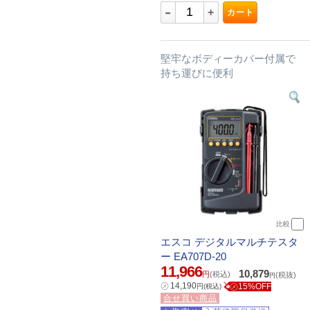
-
+
カート
堅牢なボディーカバー付属で
持ち運びに便利
比較
エスコ デジタルマルチテスタ
ー EA707D-20
11,966
10,879
円
(税込)
(税抜)
円
㋱
14,190
㋱15%OFF
円
(税込)
合せ買い商品