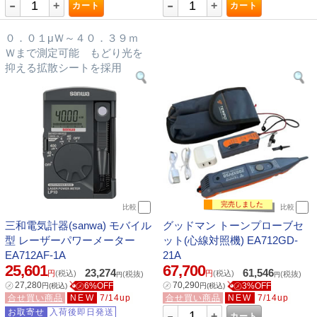
-
-
+
+
カート
カート
０．０１μＷ～４０．３９ｍ
Ｗまで測定可能 もどり光を
抑える拡散シートを採用
完売しました
比較
比較
三和電気計器(sanwa) モバイル
グッドマン トーンプローブセ
型 レーザーパワーメーター
ット(心線対照機) EA712GD-
EA712AF-1A
21A
25,601
67,700
23,274
61,546
円
(税込)
円
(税込)
(税抜)
(税抜)
円
円
㋱
27,280
㋱
70,290
㋱6%OFF
㋱3%OFF
円
(税込)
円
(税込)
合せ買い商品
NEW
7/14up
合せ買い商品
NEW
7/14up
-
お取寄せ
入荷後即日発送
+
カート