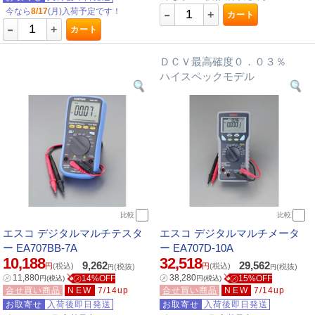
-
今なら
8/17
(月)入荷予定です！
+
カート
-
+
カート
ＤＣＶ最高確度０．０３％
ハイスペックモデル
比較
比較
エスコ デジタルマルチテスタ
エスコ デジタルマルチメータ
ー EA707BB-7A
ー EA707D-10A
10,188
32,518
9,262
29,562
円
(税込)
円
(税込)
(税抜)
(税抜)
円
円
㋱
11,880
㋱
38,280
㋱14%OFF
㋱15%OFF
円
(税込)
円
(税込)
合せ買い商品
NEW
7/14up
合せ買い商品
NEW
7/14up
お取寄せ
入荷後即日発送
お取寄せ
入荷後即日発送