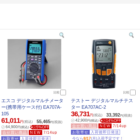
比較
比較
エスコ デジタルマルチメータ
テストー デジタルマルチテス
ー(携帯用ケース付) EA707A-
ター EA707AC-2
36,731
105
33,392
円
(税込)
(税抜)
円
61,011
㋱
42,900
㋱14%OFF
55,465
円
(税込)
円
(税込)
(税抜)
円
合せ買い商品
NEW
7/14up
㋱
64,900
㋱5%OFF
円
(税込)
お取寄せ
入荷後即日発送
合せ買い商品
NEW
7/14up
今なら
8/17
(月)入荷予定です！
お取寄せ
入荷後即日発送