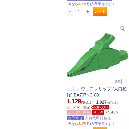
今なら
8/17
(月)入荷予定です！
-
+
カート
比較
エスコ ワニ口クリップ (大口径
緑) EA707NC-80
1,129
1,027
円
(税込)
(税抜)
円
㋱
1,232
㋱8%OFF
円
(税込)
合せ買い商品
NEW
7/14up
お取寄せ
入荷後即日発送
今なら
8/17
(月)入荷予定です！