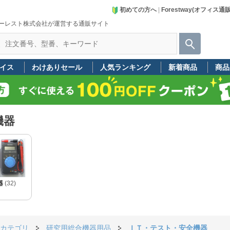
初めての方へ
|
Forestway(オフィス通
ーレスト株式会社が運営する通販サイト
イス
わけありセール
人気ランキング
新着商品
商品
機器
器
(32)
カテゴリ
研究用総合機器用品
ＩＴ・テスト・安全機器