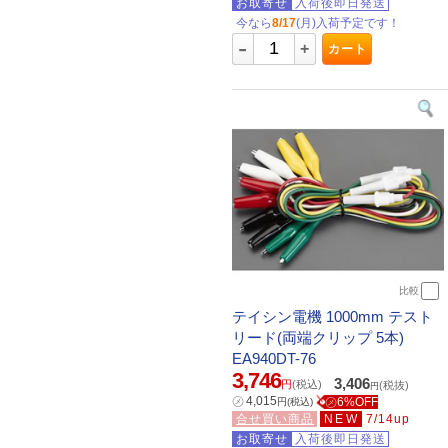
お取寄せ
入荷後即日発送
今なら
8/17
(月)入荷予定です！
-
+
カート
比較
テイシン電機 1000mm テスト
リード(両端クリップ 5本)
EA940DT-76
3,746
3,406
円
(税込)
(税抜)
円
㋱
4,015
㋱6%OFF
円
(税込)
合せ買い商品
NEW
7/14up
お取寄せ
入荷後即日発送