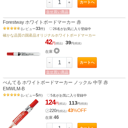
カートへ
－
＋
合せ買い商品
Forestway ホワイトボードマーカー 赤
33
(
レビュー
件
)
favorite_border
26
名がお気に入り登録中
確かな品質の国産品オリジナルホワイトボードマーカー
42
39
円
(税込)
円
(税抜)
◎
在庫:
カートへ
－
＋
合せ買い商品
ぺんてる ホワイトボードマーカー ノックル 中字 赤
EMWLM-B
5
(
レビュー
件
)
favorite_border
5
名がお気に入り登録中
124
113
円
(税込)
円
(税抜)
43
%OFF
㋱
220
円
(税込)
46
在庫: