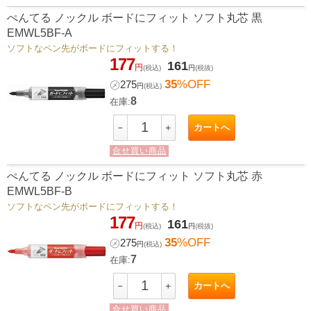
ぺんてる ノックル ボードにフィット ソフト丸芯 黒
EMWL5BF-A
ソフトなペン先がボードにフィットする！
177
161
円
(税込)
円
(税抜)
35
%OFF
㋱
275
円
(税込)
8
在庫:
カートへ
－
＋
合せ買い商品
ぺんてる ノックル ボードにフィット ソフト丸芯 赤
EMWL5BF-B
ソフトなペン先がボードにフィットする！
177
161
円
(税込)
円
(税抜)
35
%OFF
㋱
275
円
(税込)
7
在庫:
カートへ
－
＋
合せ買い商品