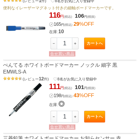
1
(
レビュー
件
)
favorite_border
8
名がお気に入り登録中
便利なイレーザーマグネット付きの細軸ボードマーカーです。
116
106
円
(税込)
円
(税抜)
29
%OFF
㋱
165
円
(税込)
10
在庫:
カートへ
－
＋
合せ買い商品
ぺんてる ホワイトボードマーカー ノックル 細字 黒
EMWLS-A
12
(
レビュー
件
)
favorite_border
8
名がお気に入り登録中
111
101
円
(税込)
円
(税抜)
43
%OFF
㋱
198
円
(税込)
◎
在庫:
カートへ
－
＋
合せ買い商品
三菱鉛筆 ホワイトボードマーカー お知らセンサー 赤