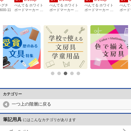
ングチ
ぺんてる ホワイト
ぺんてる ホワイト
ぺんてる ホワイト
ぺんて
00-11
ボードマーカー ノ
ボードマーカー ノ
ボードマーカー ノ
ボード
ックル 中字 赤 10本
ックル 中字 黒 10本
ックル ボードにフ
ックル 
ィット 中字 橙
10本
カテゴリー
一つ上の階層に戻る
筆記用具
にはこんなカテゴリがあります