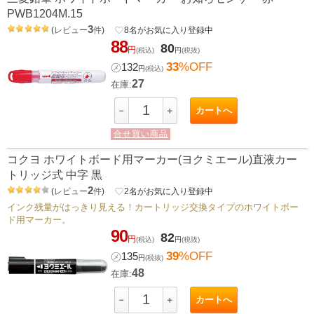
PWB1204M.15
3
(
レビュー
件
)
favorite_border
8
名がお気に入り登録中
88
80
円
(税込)
円
(税抜)
33
%OFF
㋱
132
円
(税込)
27
在庫:
カートへ
－
＋
合せ買い商品
コクヨ ホワイトボード用マーカー(ヨクミエール)直液カー
トリッジ式 中字 黒
2
(
レビュー
件
)
favorite_border
2
名がお気に入り登録中
インク残量がはっきり見える！カートリッジ交換タイプのホワイトボー
ド用マーカー。
90
82
円
(税込)
円
(税抜)
39
%OFF
㋱
135
円
(税抜)
48
在庫:
カートへ
－
＋