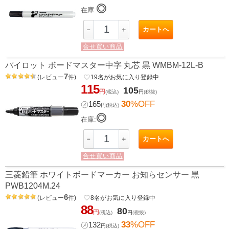
◎
在庫:
カートへ
－
＋
合せ買い商品
パイロット ボードマスター中字 丸芯 黒 WMBM-12L-B
7
(
レビュー
件
)
favorite_border
19
名がお気に入り登録中
115
105
円
(税込)
円
(税抜)
30
%OFF
㋱
165
円
(税込)
◎
在庫:
カートへ
－
＋
合せ買い商品
三菱鉛筆 ホワイトボードマーカー お知らセンサー 黒
PWB1204M.24
6
(
レビュー
件
)
favorite_border
8
名がお気に入り登録中
88
80
円
(税込)
円
(税抜)
33
%OFF
㋱
132
円
(税込)