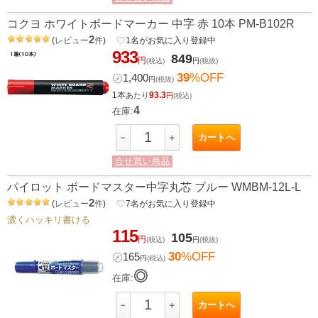
コクヨ ホワイトボードマーカー 中字 赤 10本 PM-B102R
2
(
レビュー
件
)
favorite_border
1
名がお気に入り登録中
933
849
円
(税込)
円
(税抜)
39
%OFF
㋱
1,400
円
(税抜)
1本
93.3
あたり
円
(税込)
4
在庫:
カートへ
－
＋
合せ買い商品
パイロット ボードマスター中字丸芯 ブルー WMBM-12L-L
2
(
レビュー
件
)
favorite_border
7
名がお気に入り登録中
濃くハッキリ書ける
115
105
円
(税込)
円
(税抜)
30
%OFF
㋱
165
円
(税込)
◎
在庫:
カートへ
－
＋