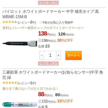
合せ買い商品
パイロット ホワイトボードマーカー 中字 補充タイプ 黒
WBME-15M-B
2
(
レビュー
件
)
favorite_border
5
名がお気に入り登録中
便利なイレーザー兼用キャップのホワイトボードマーカー
138
126
円
(税込)
円
(税抜)
30
%OFF
㋱
198
円
(税込)
23
在庫:
カートへ
－
＋
合せ買い商品
三菱鉛筆 ホワイトボードマーカー(お知らセンサー)中字 角
芯 緑
1
(
レビュー
件
)
書ける？書けない？がひと目でわかる！
88
80
円
(税込)
円
(税抜)
33
%OFF
㋱
132
円
(税込)
5
在庫: