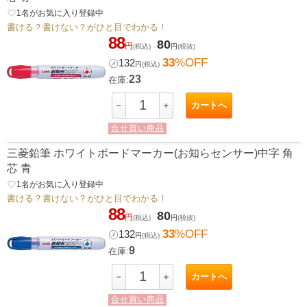
favorite_border
1
名がお気に入り登録中
書ける？書けない？がひと目でわかる！
88
80
円
(税込)
円
(税抜)
33
%OFF
㋱
132
円
(税込)
23
在庫:
カートへ
－
＋
合せ買い商品
三菱鉛筆 ホワイトボードマーカー(お知らセンサー)中字 角
芯 青
favorite_border
1
名がお気に入り登録中
書ける？書けない？がひと目でわかる！
88
80
円
(税込)
円
(税抜)
33
%OFF
㋱
132
円
(税込)
9
在庫:
カートへ
－
＋
合せ買い商品