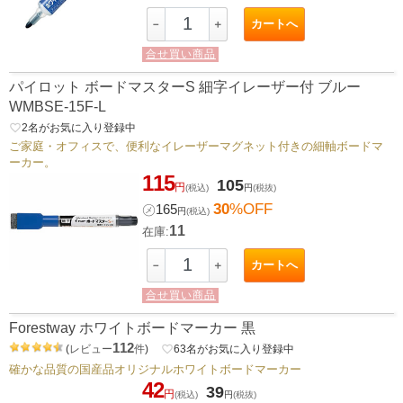
カートへ
－
＋
合せ買い商品
パイロット ボードマスターS 細字イレーザー付 ブルー
WMBSE-15F-L
favorite_border
2
名がお気に入り登録中
ご家庭・オフィスで、便利なイレーザーマグネット付きの細軸ボードマ
ーカー。
115
105
円
(税込)
円
(税抜)
30
%OFF
㋱
165
円
(税込)
11
在庫:
カートへ
－
＋
合せ買い商品
Forestway ホワイトボードマーカー 黒
112
(
レビュー
件
)
favorite_border
63
名がお気に入り登録中
確かな品質の国産品オリジナルホワイトボードマーカー
42
39
円
(税込)
円
(税抜)