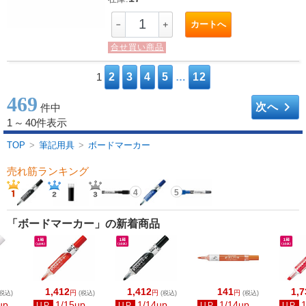
カートへ
－
＋
合せ買い商品
1
2
3
4
5
…
12
469
keyboard_arrow_right
次へ
件中
1
～
40件表示
TOP
>
筆記用具
>
ボードマーカー
売れ筋ランキング
4
5
「ボードマーカー」の新着商品
1,412
1,412
141
1,7
円
円
円
税込)
(税込)
(税込)
(税込)
up
1/15up
1/14up
1/14up
UP
UP
UP
UP