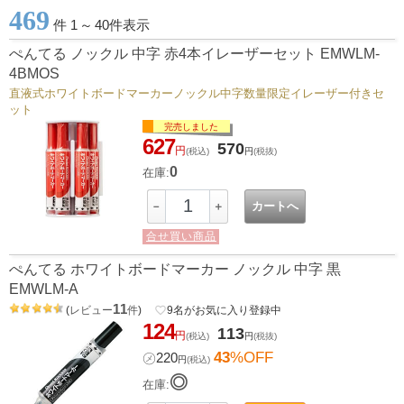
469
件 1
～
40件表示
ぺんてる ノックル 中字 赤4本イレーザーセット EMWLM-
4BMOS
直液式ホワイトボードマーカーノックル中字数量限定イレーザー付きセ
ット
完売しました
627
570
円
(税込)
円
(税抜)
0
在庫:
カートへ
－
＋
合せ買い商品
ぺんてる ホワイトボードマーカー ノックル 中字 黒
EMWLM-A
11
(
レビュー
件
)
favorite_border
9
名がお気に入り登録中
124
113
円
(税込)
円
(税抜)
43
%OFF
㋱
220
円
(税込)
◎
在庫: