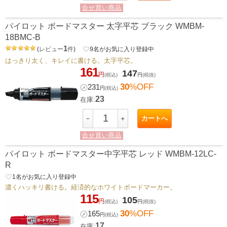
合せ買い商品
パイロット ボードマスター 太字平芯 ブラック WMBM-
18BMC-B
1
(
レビュー
件
)
favorite_border
9
名がお気に入り登録中
はっきり太く、キレイに書ける。太字平芯。
161
147
円
(税込)
円
(税抜)
30
%OFF
㋱
231
円
(税込)
23
在庫:
カートへ
－
＋
合せ買い商品
パイロット ボードマスター中字平芯 レッド WMBM-12LC-
R
favorite_border
1
名がお気に入り登録中
濃くハッキリ書ける。経済的なホワイトボードマーカー。
115
105
円
(税込)
円
(税抜)
30
%OFF
㋱
165
円
(税込)
17
在庫: