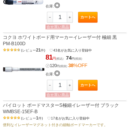
◎
在庫:
カートへ
－
＋
合せ買い商品
コクヨ ホワイトボード用マーカーイレーザー付 極細 黒
PM-B100D
21
(
レビュー
件
)
favorite_border
43
名がお気に入り登録中
81
74
円
(税込)
円
(税抜)
38
%OFF
㋱
120
円
(税抜)
◎
在庫:
カートへ
－
＋
合せ買い商品
パイロット ボードマスターS極細イレーザー付 ブラック
WMBSE-15EF-B
1
(
レビュー
件
)
favorite_border
17
名がお気に入り登録中
便利なイレーザーマグネット付きの細軸ボードマーカーです。