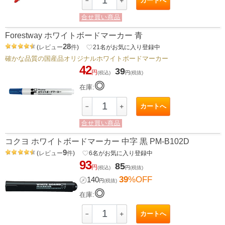
カートへ
－
＋
合せ買い商品
Forestway ホワイトボードマーカー 青
28
(
レビュー
件
)
favorite_border
21
名がお気に入り登録中
確かな品質の国産品オリジナルホワイトボードマーカー
42
39
円
(税込)
円
(税抜)
◎
在庫:
カートへ
－
＋
合せ買い商品
コクヨ ホワイトボードマーカー 中字 黒 PM-B102D
9
(
レビュー
件
)
favorite_border
6
名がお気に入り登録中
93
85
円
(税込)
円
(税抜)
39
%OFF
㋱
140
円
(税抜)
◎
在庫:
カートへ
－
＋