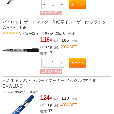
カートへ
－
＋
合せ買い商品
パイロット ボードマスターS 細字イレーザー付 ブラック
WMBSE-15F-B
2
(
レビュー
件
)
favorite_border
5
名がお気に入り登録中
116
106
円
(税込)
円
(税抜)
29
%OFF
㋱
165
円
(税込)
17
在庫:
カートへ
－
＋
合せ買い商品
ぺんてる ホワイトボードマーカー ノックル 中字 青
EMWLM-C
favorite_border
7
名がお気に入り登録中
124
113
円
(税込)
円
(税抜)
43
%OFF
㋱
220
円
(税込)
37
在庫: