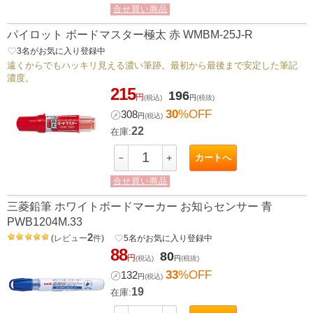
合せ買い商品
パイロット ボードマスター極太 赤 WMBM-25J-R
favorite_border
3
名がお気に入り登録中
遠くからでもハッキリ見える濃い筆跡。最初から最後まで安定した筆記
濃度。
215
196
円
(税込)
円
(税抜)
30
%OFF
㋱
308
円
(税込)
22
在庫:
カートへ
－
＋
合せ買い商品
三菱鉛筆 ホワイトボードマーカー お知らセンサー 青
PWB1204M.33
2
(
レビュー
件
)
favorite_border
5
名がお気に入り登録中
88
80
円
(税込)
円
(税抜)
33
%OFF
㋱
132
円
(税込)
19
在庫: