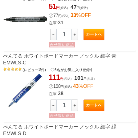
51
47
円
(税込)
円
(税抜)
33
%OFF
㋱
77
円
(税込)
31
在庫:
カートへ
－
＋
合せ買い商品
ぺんてる ホワイトボードマーカー ノックル 細字 青
EMWLS-C
2
(
レビュー
件
)
favorite_border
6
名がお気に入り登録中
111
101
円
(税込)
円
(税抜)
43
%OFF
㋱
198
円
(税込)
38
在庫:
カートへ
－
＋
合せ買い商品
ぺんてる ホワイトボードマーカー ノックル 細字 緑
EMWLS-D