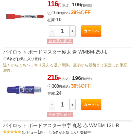
116
106
円
(税込)
円
(税抜)
29
%OFF
㋱
165
円
(税込)
10
在庫:
カートへ
－
＋
合せ買い商品
パイロット ボードマスター極太 青 WMBM-25J-L
favorite_border
6
名がお気に入り登録中
遠くからでもハッキリ見える濃い筆跡。最初から最後まで安定した筆記
濃度。
215
196
円
(税込)
円
(税抜)
30
%OFF
㋱
308
円
(税込)
24
在庫:
カートへ
－
＋
合せ買い商品
パイロット ボードマスター中字 丸芯 赤 WMBM-12L-R
1
(
レビュー
件
)
favorite_border
5
名がお気に入り登録中