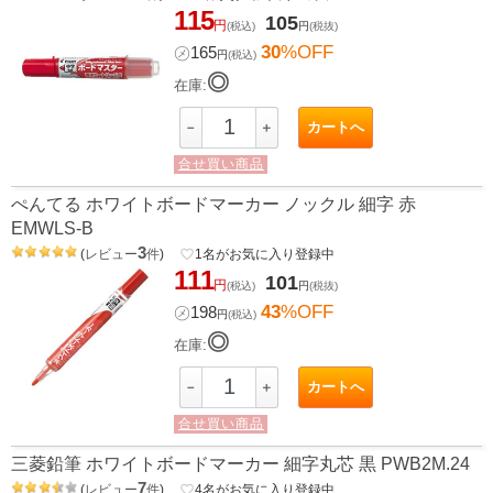
115
105
円
(税込)
円
(税抜)
30
%OFF
㋱
165
円
(税込)
◎
在庫:
カートへ
－
＋
合せ買い商品
ぺんてる ホワイトボードマーカー ノックル 細字 赤
EMWLS-B
3
(
レビュー
件
)
favorite_border
1
名がお気に入り登録中
111
101
円
(税込)
円
(税抜)
43
%OFF
㋱
198
円
(税込)
◎
在庫:
カートへ
－
＋
合せ買い商品
三菱鉛筆 ホワイトボードマーカー 細字丸芯 黒 PWB2M.24
7
(
レビュー
件
)
favorite_border
4
名がお気に入り登録中