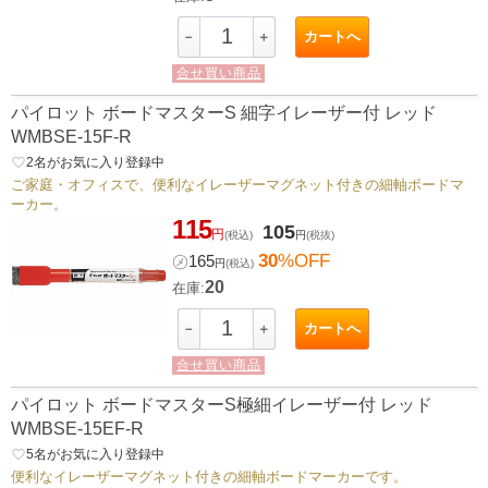
カートへ
－
＋
合せ買い商品
パイロット ボードマスターS 細字イレーザー付 レッド
WMBSE-15F-R
favorite_border
2
名がお気に入り登録中
ご家庭・オフィスで、便利なイレーザーマグネット付きの細軸ボードマ
ーカー。
115
105
円
(税込)
円
(税抜)
30
%OFF
㋱
165
円
(税込)
20
在庫:
カートへ
－
＋
合せ買い商品
パイロット ボードマスターS極細イレーザー付 レッド
WMBSE-15EF-R
favorite_border
5
名がお気に入り登録中
便利なイレーザーマグネット付きの細軸ボードマーカーです。