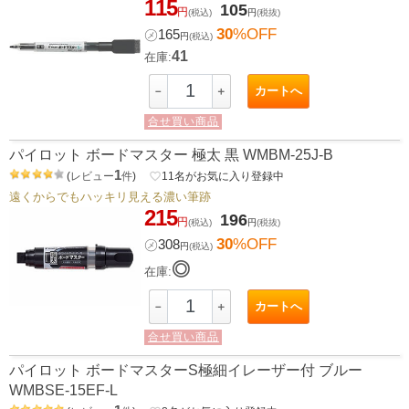
115
105
円
(税込)
円
(税抜)
30
%OFF
㋱
165
円
(税込)
41
在庫:
カートへ
－
＋
合せ買い商品
パイロット ボードマスター 極太 黒 WMBM-25J-B
1
(
レビュー
件
)
favorite_border
11
名がお気に入り登録中
遠くからでもハッキリ見える濃い筆跡
215
196
円
(税込)
円
(税抜)
30
%OFF
㋱
308
円
(税込)
◎
在庫:
カートへ
－
＋
合せ買い商品
パイロット ボードマスターS極細イレーザー付 ブルー
WMBSE-15EF-L