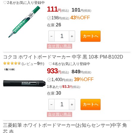
favorite_border
2
名がお気に入り登録中
111
101
円
(税込)
円
(税抜)
43
%OFF
㋱
198
円
(税込)
26
在庫:
カートへ
－
＋
合せ買い商品
コクヨ ホワイトボードマーカー 中字 黒 10本 PM-B102D
9
(
レビュー
件
)
favorite_border
4
名がお気に入り登録中
933
849
円
(税込)
円
(税抜)
39
%OFF
㋱
1,400
円
(税抜)
1本
93.3
あたり
円
(税込)
30
在庫:
カートへ
－
＋
合せ買い商品
三菱鉛筆 ホワイトボードマーカー(お知らセンサー)中字 角
芯 赤