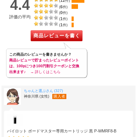
4.4
12
(
件)
6
(
件)
0
(
件)
評価の平均
1
(
件)
1
(
件)
商品レビューを書く
この商品のレビューを書きませんか？
商品レビューで貯まったレビューポイント
は、100pにつき100円割引クーポンと交換
出来ます♪
→ 詳しくはこちら
ちゃんと選ぶさん (327)
神奈川県 (女性)
購入者
パイロット ボードマスター専用カートリッジ 黒 P-WMRF8-B