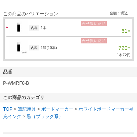
この商品のバリエーション
金額：税込
合せ買い商品
1本
内容
61
円
合せ買い商品
720
1箱(10本)
内容
円
1本
72
円
品番
P-WMRF8-B
この商品のカテゴリ
TOP
>
筆記用具
>
ボードマーカー
>
ホワイトボードマーカー補
充インク
>
黒（ブラック系）