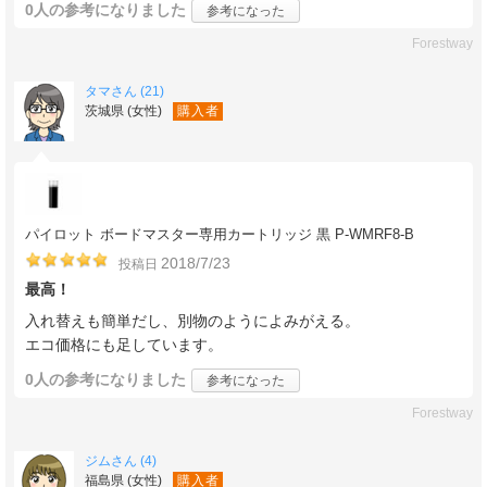
0人
の参考になりました
参考になった
Forestway
タマさん (21)
茨城県 (女性)
購入者
パイロット ボードマスター専用カートリッジ 黒 P-WMRF8-B
2018/7/23
投稿日
最高！
入れ替えも簡単だし、別物のようによみがえる。
エコ価格にも足しています。
0人
の参考になりました
参考になった
Forestway
ジムさん (4)
福島県 (女性)
購入者