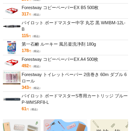
Forestway コピーペーパーEX B5 500枚
317
円
（税込）
パイロット ボードマスター中字 丸芯 黒 WMBM-12L-
B
115
円
（税込）
第一石鹸 ルーキー 風呂釜洗浄剤 180g
178
円
（税込）
Forestway コピーペーパーEX A4 500枚
492
円
（税込）
Forestway トイレットペーパー 2倍巻き 60m ダブル 6
ロール
343
円
（税込）
パイロット ボードマスターS専用カートリッジ ブルー
P-WMSRF8-L
61
円
（税込）