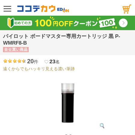
メニュー
パイロット ボードマスター専用カートリッジ 黒 P-
WMRF8-B
合せ買い商品
20
23
件
favorite_border
名
遠くからでもハッキリ見える濃い筆跡