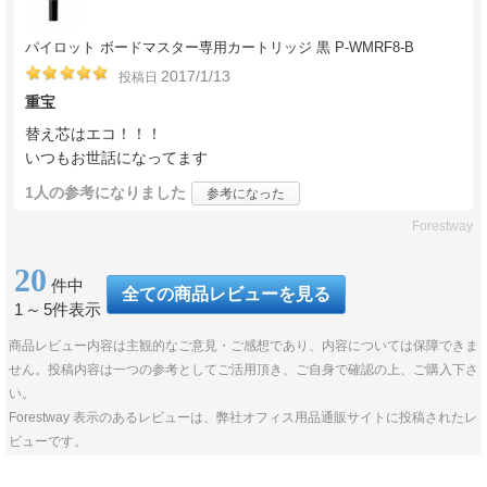
パイロット ボードマスター専用カートリッジ 黒 P-WMRF8-B
2017/1/13
投稿日
重宝
替え芯はエコ！！！
いつもお世話になってます
1人
の参考になりました
参考になった
Forestway
20
件中
全ての商品レビューを見る
1
～
5件表示
商品レビュー内容は主観的なご意見・ご感想であり、内容については保障できま
せん。投稿内容は一つの参考としてご活用頂き、ご自身で確認の上、ご購入下さ
い。
Forestway 表示のあるレビューは、弊社オフィス用品通販サイトに投稿されたレ
ビューです。