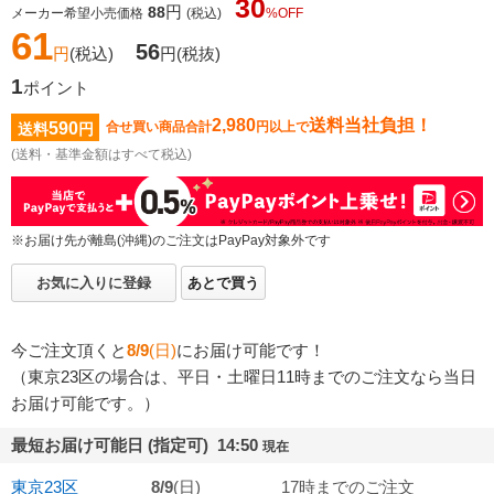
30
円
88
メーカー希望小売価格
(税込)
%OFF
61
56
円
(税込)
円
(税抜)
1
ポイント
2,980
送料当社負担！
590
合せ買い商品合計
円以上で
送料
円
(送料・基準金額はすべて税込)
※お届け先が離島(沖縄)のご注文はPayPay対象外です
お気に入りに登録
あとで買う
今ご注文頂くと
8/9
(日)
にお届け可能です！
（東京23区の場合は、平日・土曜日11時までのご注文なら当日
お届け可能です。）
最短お届け可能日 (指定可) 14:50
現在
東京23区
8/9
(日)
17時までのご注文