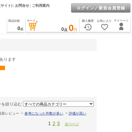
販サイト)
|
お問合せ
|
ご利用案内
ログイン／新規会員登録
カート
マイページ
商品比較
購入履歴
お気に入り
0
history
favorite_border
0
0
点
点
円
あります
ーを絞り込む
最新レビュー
参考になった件数が多い
評価が高い
1
2
3
次ページ