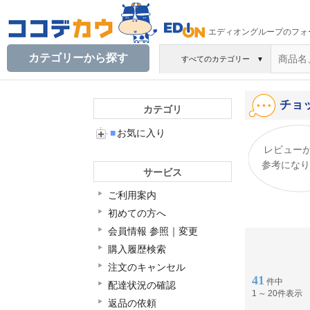
エディオングループのフォ
カテゴリーから探す
すべてのカテゴリー
▼
チョ
カテゴリ
■
お気に入り
レビュー
参考になり
サービス
ご利用案内
初めての方へ
会員情報 参照｜変更
購入履歴検索
注文のキャンセル
41
件中
配達状況の確認
1
～
20件表示
返品の依頼