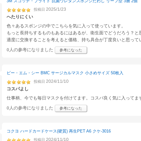
3M スコッチ・ブライト 抗菌ウレタンスポンジたわし リーフ型 3層 2個
2025/1/23
投稿日
へたりにくい
色々あるスポンジの中でこちらを気に入って使っています。
もっと長持ちするものもあるにはあるが、衛生面でどうだろう？と
適度に交換することを考えると価格、持ち具合が丁度良いと思って
0人
の参考になりました
参考になった
ビー・エム・シー BMC サージカルマスク 小さめサイズ 50枚入
2024/11/10
投稿日
コスパよし
仕事柄、今でも毎日マスクを付けてます。コスパ良く気に入ってま
0人
の参考になりました
参考になった
コクヨ ハードカードケース(硬質) 再生PET A6 クケ-3016
2024/11/10
投稿日