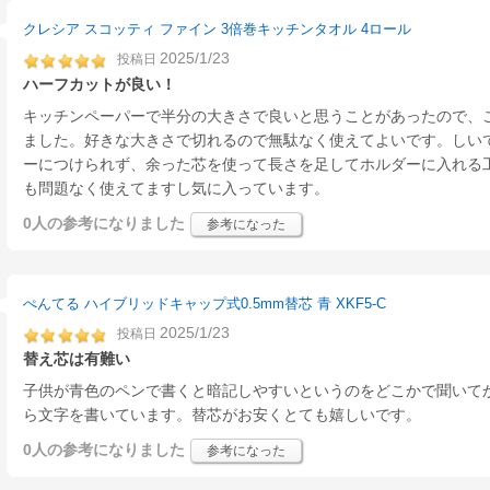
クレシア スコッティ ファイン 3倍巻キッチンタオル 4ロール
2025/1/23
投稿日
ハーフカットが良い！
キッチンペーパーで半分の大きさで良いと思うことがあったので、
ました。好きな大きさで切れるので無駄なく使えてよいです。しい
ーにつけられず、余った芯を使って長さを足してホルダーに入れる
も問題なく使えてますし気に入っています。
0人
の参考になりました
参考になった
ぺんてる ハイブリッドキャップ式0.5mm替芯 青 XKF5-C
2025/1/23
投稿日
替え芯は有難い
子供が青色のペンで書くと暗記しやすいというのをどこかで聞いて
ら文字を書いています。替芯がお安くとても嬉しいです。
0人
の参考になりました
参考になった