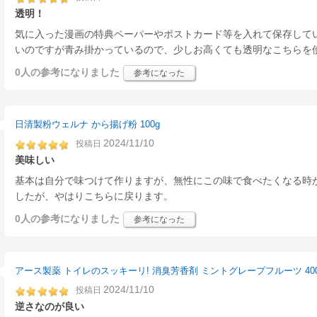
透明！
気に入った漫画の特典ペーパーやポストカード等を入れて保存してい
いのですが青み掛かっているので、少しお高くても透明なこちらを
0人
の参考になりました
参考になった
日清製粉ウェルナ から揚げ粉 100g
2024/11/10
投稿日
美味しい
基本は自分で味つけて作りますが、無性にこの味で食べたくなる時
したが、やはりこちらに戻ります。
0人
の参考になりました
参考になった
アース製薬 トイレのスッキーリ! 消臭芳香剤 ミントグレープフルーツ 400
2024/11/10
投稿日
逆さなのが良い