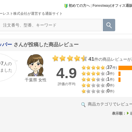
初めての方へ
|
Forestway(オフィス通
ーレスト株式会社が運営する通販サイト
ッパー
さんが投稿した商品レビュー
41
件の商品レビューが
7
が
人の
4.9
37
(
件)
ました
3
(
件)
1
千葉県 女性
(
件)
評価の平均
0
(
件)
0
(
件)
商品カテゴリでレビュ
表示順：