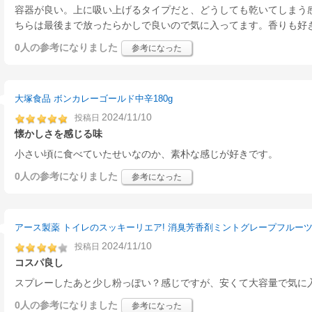
容器が良い。上に吸い上げるタイプだと、どうしても乾いてしまう
ちらは最後まで放ったらかしで良いので気に入ってます。香りも好
0人
の参考になりました
参考になった
大塚食品 ボンカレーゴールド中辛180g
2024/11/10
投稿日
懐かしさを感じる味
小さい頃に食べていたせいなのか、素朴な感じが好きです。
0人
の参考になりました
参考になった
アース製薬 トイレのスッキーリエア! 消臭芳香剤ミントグレープフルーツ3
2024/11/10
投稿日
コスパ良し
スプレーしたあと少し粉っぽい？感じですが、安くて大容量で気に
0人
の参考になりました
参考になった