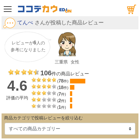
メニュー
てんぺ
さんが投稿した商品レビュー
6
レビューが
人の
参考になりました
三重県
女性
106
件の商品レビュー
4.6
78
(
件)
18
(
件)
7
(
件)
評価の平均
2
(
件)
1
(
件)
商品カテゴリで投稿レビューを絞り込む