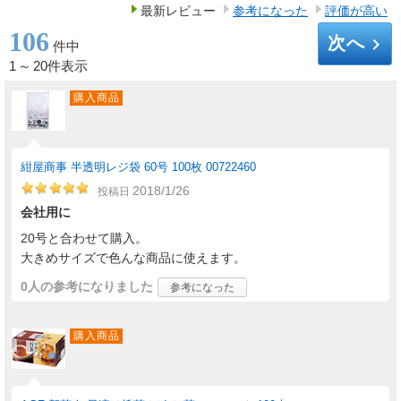
最新レビュー
参考になった
評価が高い
106
次へ
keyboard_arrow_right
件中
1
～
20件表示
購入商品
紺屋商事 半透明レジ袋 60号 100枚 00722460
2018/1/26
投稿日
会社用に
20号と合わせて購入。
大きめサイズで色んな商品に使えます。
0人
の参考になりました
参考になった
購入商品