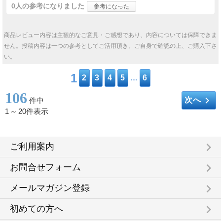
0人
の参考になりました
参考になった
商品レビュー内容は主観的なご意見・ご感想であり、内容については保障できま
せん。投稿内容は一つの参考としてご活用頂き、ご自身で確認の上、ご購入下さ
い。
1
2
3
4
5
…
6
106
keyboard_arrow_right
次へ
件中
1
～
20件表示
keyboard_arrow_right
ご利用案内
keyboard_arrow_right
お問合せフォーム
keyboard_arrow_right
メールマガジン登録
keyboard_arrow_right
初めての方へ