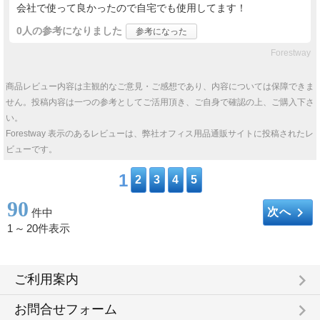
会社で使って良かったので自宅でも使用してます！
0人
の参考になりました
参考になった
Forestway
商品レビュー内容は主観的なご意見・ご感想であり、内容については保障できま
せん。投稿内容は一つの参考としてご活用頂き、ご自身で確認の上、ご購入下さ
い。
Forestway 表示のあるレビューは、弊社オフィス用品通販サイトに投稿されたレ
ビューです。
1
2
3
4
5
90
keyboard_arrow_right
次へ
件中
1
～
20件表示
keyboard_arrow_right
ご利用案内
keyboard_arrow_right
お問合せフォーム