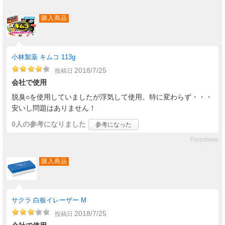
購入商品
小林製薬 キムコ 113g
2018/7/25
投稿日
会社で使用
脱臭○を使用していましたが浮気して使用。特に変わらず・・・
安いし問題はありません！
0人
の参考になりました
参考になった
Forestway
購入商品
サクラ 白板イレーザー M
2018/7/25
投稿日