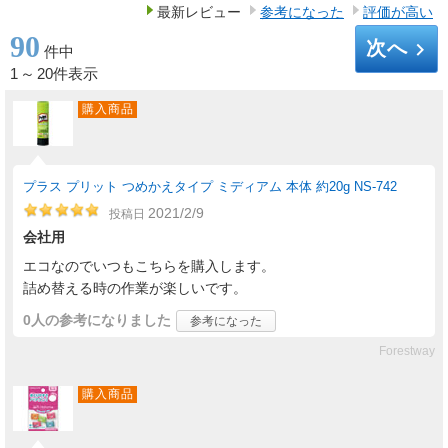
最新レビュー
参考になった
評価が高い
90
次へ
keyboard_arrow_right
件中
1
～
20件表示
購入商品
プラス プリット つめかえタイプ ミディアム 本体 約20g NS-742
2021/2/9
投稿日
会社用
エコなのでいつもこちらを購入します。
詰め替える時の作業が楽しいです。
0人
の参考になりました
参考になった
Forestway
購入商品