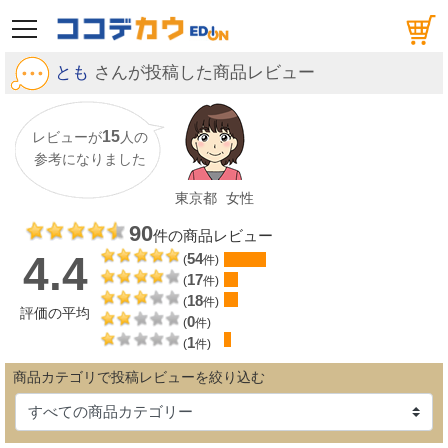
メニュー
とも
さんが投稿した商品レビュー
15
レビューが
人の
参考になりました
東京都
女性
90
件の商品レビュー
4.4
54
(
件)
17
(
件)
18
(
件)
評価の平均
0
(
件)
1
(
件)
商品カテゴリで投稿レビューを絞り込む