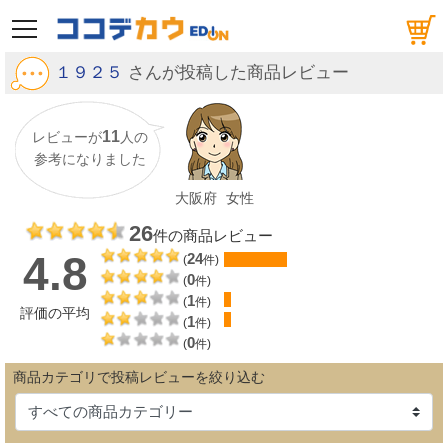
メニュー
１９２５
さんが投稿した商品レビュー
11
レビューが
人の
参考になりました
大阪府
女性
26
件の商品レビュー
4.8
24
(
件)
0
(
件)
1
(
件)
評価の平均
1
(
件)
0
(
件)
商品カテゴリで投稿レビューを絞り込む