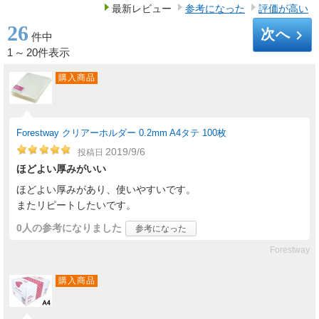
最新レビュー
参考になった
評価が高い
26
次へ
keyboard_arrow_right
件中
1
～
20件表示
購入商品
Forestway クリアーホルダー 0.2mm A4タテ 100枚
2019/9/6
投稿日
ほどよい厚みがいい
ほどよい厚みがあり、使いやすいです。
またリピートしたいです。
0人
の参考になりました
参考になった
Forestway
購入商品