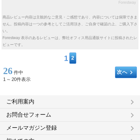
Forestway
商品レビュー内容は主観的なご意見・ご感想であり、内容については保障できま
せん。投稿内容は一つの参考としてご活用頂き、ご自身で確認の上、ご購入下さ
い。
Forestway 表示のあるレビューは、弊社オフィス用品通販サイトに投稿されたレ
ビューです。
1
2
26
keyboard_arrow_right
次へ
件中
1
～
20件表示
keyboard_arrow_right
ご利用案内
keyboard_arrow_right
お問合せフォーム
keyboard_arrow_right
メールマガジン登録