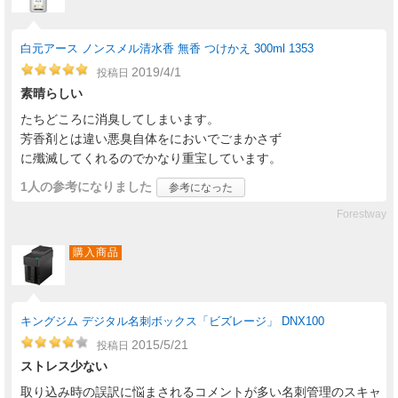
白元アース ノンスメル清水香 無香 つけかえ 300ml 1353
2019/4/1
投稿日
素晴らしい
たちどころに消臭してしまいます。
芳香剤とは違い悪臭自体をにおいでごまかさず
に殲滅してくれるのでかなり重宝しています。
1人
の参考になりました
参考になった
Forestway
購入商品
キングジム デジタル名刺ボックス「ビズレージ」 DNX100
2015/5/21
投稿日
ストレス少ない
取り込み時の誤訳に悩まされるコメントが多い名刺管理のスキャ