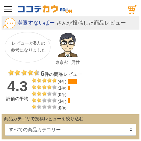
メニュー
老眼すないぱー
さんが投稿した商品レビュー
8
レビューが
人の
参考になりました
東京都
男性
6
件の商品レビュー
4.3
4
(
件)
1
(
件)
0
(
件)
評価の平均
1
(
件)
0
(
件)
商品カテゴリで投稿レビューを絞り込む