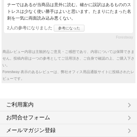
ナーではあるが当商品は意外に読む。確かに誤訳はあるもののス
トレスは少なく使い勝手はよいと思います。たまりにたまった名
刺を一気に両面読み込み悪くない。
2人
の参考になりました
参考になった
Forestway
商品レビュー内容は主観的なご意見・ご感想であり、内容については保障できま
せん。投稿内容は一つの参考としてご活用頂き、ご自身で確認の上、ご購入下さ
い。
Forestway 表示のあるレビューは、弊社オフィス用品通販サイトに投稿されたレ
ビューです。
keyboard_arrow_right
ご利用案内
keyboard_arrow_right
お問合せフォーム
keyboard_arrow_right
メールマガジン登録