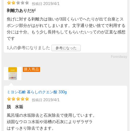
2019/4/1
投稿日
剥離力ありだが
焦げに対する剥離力は強いが3回くらいでへたりが出て台座とス
ポンジ部分がはがれてしまいます。文字通り使い捨てで利用する
分には十分。もう少し長持ちしてもらいたいってのが正直な感想
です
1人
の参考になりました
参考になった
Forestway
購入商品
ミヨシ石鹸 暮らしのクエン酸 330g
2019/4/1
投稿日
脱 水垢
風呂場の水垢除去と石灰除去で使用しています。
頑固なウロコ水垢や浴槽の石灰によりザラザラ
はすっきり除去できます。