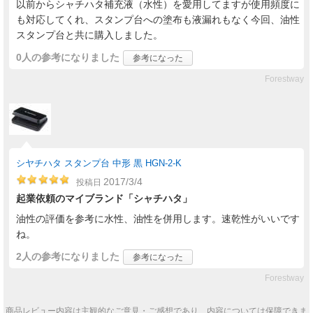
以前からシャチハタ補充液（水性）を愛用してますが使用頻度に
も対応してくれ、スタンプ台への塗布も液漏れもなく今回、油性
スタンプ台と共に購入しました。
0人
の参考になりました
参考になった
Forestway
シヤチハタ スタンプ台 中形 黒 HGN-2-K
2017/3/4
投稿日
起業依頼のマイブランド「シャチハタ」
油性の評価を参考に水性、油性を併用します。速乾性がいいです
ね。
2人
の参考になりました
参考になった
Forestway
商品レビュー内容は主観的なご意見・ご感想であり、内容については保障できま