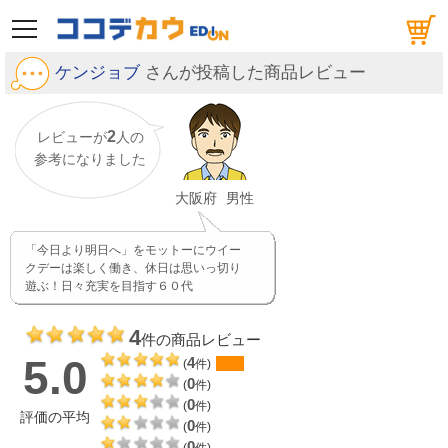
メニュー
ケンジョブ
さんが投稿した商品レビュー
2
レビューが
人の
参考になりました
大阪府
男性
「今日より明日へ」をモットーにウイー
クデーは楽しく働き、休日は思いっ切り
遊ぶ！日々充実を目指す６０代
4
件の商品レビュー
5.0
4
(
件)
0
(
件)
0
(
件)
評価の平均
0
(
件)
0
(
件)