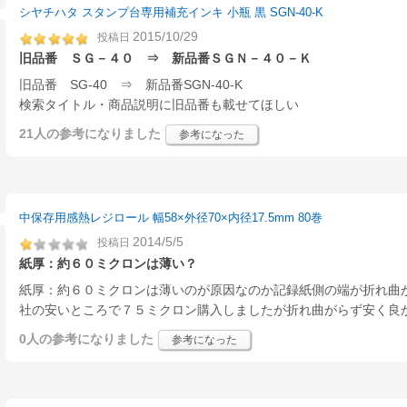
シヤチハタ スタンプ台専用補充インキ 小瓶 黒 SGN-40-K
2015/10/29
投稿日
旧品番 ＳＧ－４０ ⇒ 新品番ＳＧＮ－４０－Ｋ
旧品番 SG-40 ⇒ 新品番SGN-40-K
検索タイトル・商品説明に旧品番も載せてほしい
21人
の参考になりました
参考になった
中保存用感熱レジロール 幅58×外径70×内径17.5mm 80巻
2014/5/5
投稿日
紙厚：約６０ミクロンは薄い？
紙厚：約６０ミクロンは薄いのが原因なのか記録紙側の端が折れ曲
社の安いところで７５ミクロン購入しましたが折れ曲がらず安く良
0人
の参考になりました
参考になった