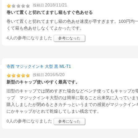
2018/11/21
投稿日
巻いて置くと切れてますし箱もすぐ色あせる
巻いて置くと切れてますし箱の色あせ速度が早すぎます。100円均
くて箱も色あせしなくてよかったです。
4人
の参考になりました
参考になった
寺西 マジックインキ 大型 黒 ML-T1
2016/5/20
投稿日
新型のキャップ使いやすく最高です。
旧型のキャップでは閉めすぎた場合などペンチ使ってもキャップが
ップ マジックインキ大型のは簡単に取ること出来気に入っていま
購入しましたが閉めるときカチっというまでの感覚がマジックイン
にかキャップがとれて乾燥してしまい残念です。
0人
の参考になりました
参考になった