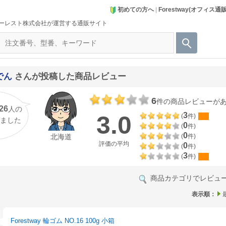
初めての方へ
|
Forestway(オフィス通
ーレスト株式会社が運営する通販サイト
でん
さんが投稿した商品レビュー
6
件の商品レビューが
26
人の
3.0
3
(
件)
ました
0
(
件)
0
北海道
(
件)
評価の平均
0
(
件)
3
(
件)
商品カテゴリでレビュ
表示順：
Forestway 輪ゴム NO.16 100g 小箱