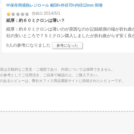
中保存用感熱レジロール 幅58×外径70×内径12mm 80巻
2014/5/1
投稿日
紙厚：約６０ミクロンは薄い？
紙厚：約６０ミクロンは薄いのが原因なのか記録紙側の端が折れ曲
社の安いところで７５ミクロン購入しましたが折れ曲がらず安く良
0人
の参考になりました
参考になった
容は主観的なご意見・ご感想であり、内容については保障できません。
の参考としてご活用頂き、ご自身で確認の上、ご購入下さい。
ay 表示のあるレビューは、弊社オフィス用品通販サイトに投稿されたレビューです。