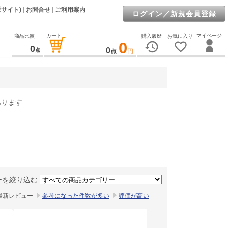
販サイト)
|
お問合せ
|
ご利用案内
ログイン／新規会員登録
カート
マイページ
商品比較
購入履歴
お気に入り
0
history
favorite_border
0
0
点
点
円
あります
ーを絞り込む
最新レビュー
参考になった件数が多い
評価が高い