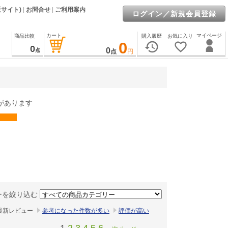
販サイト)
|
お問合せ
|
ご利用案内
ログイン／新規会員登録
カート
マイページ
商品比較
購入履歴
お気に入り
0
history
favorite_border
0
0
点
点
円
があります
ーを絞り込む
最新レビュー
参考になった件数が多い
評価が高い