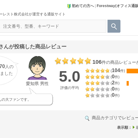
初めての方へ
|
Forestway(オフィス通
ーレスト株式会社が運営する通販サイト
さんが投稿した商品レビュー
106
件の商品レビュー
70
人の
5.0
104
(
件)
ました
0
(
件)
2
愛知県 男性
(
件)
評価の平均
0
(
件)
0
(
件)
んの大ファンです。
商品カテゴリでレビュ
表示順：