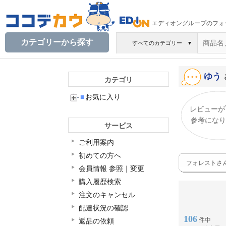
エディオングループのフォ
カテゴリーから探す
すべてのカテゴリー
▼
ゆう
カテゴリ
■
お気に入り
レビューが
参考になり
サービス
ご利用案内
初めての方へ
フォレストさ
会員情報 参照｜変更
購入履歴検索
注文のキャンセル
配達状況の確認
106
件中
返品の依頼