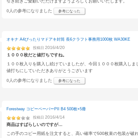
引き続きご愛顧いただけますようよろしくお願いいたします。
0人
の参考になりました
参考になった
オキナ A4ぴったりマドアキ封筒 長6クラフト事務用1000枚 WA30KE
2016/4/20
投稿日
１０００枚だと値打ちですね。
１００枚入りを購入し続けていましたが、今回１０００枚購入しま
値打ちにしていただきありがとうございます
0人
の参考になりました
参考になった
Forestway コピーペーパーPII B4 500枚×5冊
2016/4/14
投稿日
商品はすばらしいのですが…
この手のコピー用紙を注文すると、高い確率で500枚束の包装が破