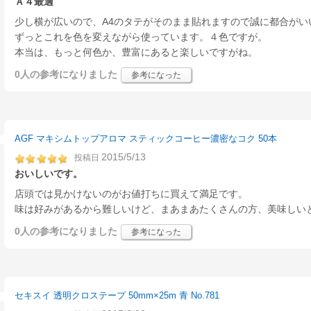
Ａ４最適
少し横が広いので、A4のタテがそのまま貼れますので誠に都合がい
ずっとこれを色を変えながら使っています。４色ですが。
本当は、もっと何色か、豊富にあると楽しいですがね。
0人
の参考になりました
参考になった
AGF マキシムトップアロマ スティックコーヒー濃密なコク 50本
2015/5/13
投稿日
おいしいです。
店頭では見かけないのがお値打ちに買えて満足です。
味は好みがあるから難しいけど、まあまあたくさんの方、美味しい
0人
の参考になりました
参考になった
セキスイ 透明クロステープ 50mm×25m 青 No.781