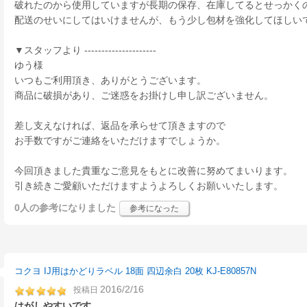
破れたのから使用していますが長期の保存、在庫してるとせっかく
配送のせいにしてはいけませんが、もう少し包材を強化してほしい
▼スタッフより ---------------------
ゆう様
いつもご利用頂き、ありがとうございます。
商品に破損があり、ご迷惑をお掛けし申し訳ございません。
差し支えなければ、返品を承らせて頂きますので
お手数ですがご連絡をいただけますでしょうか。
今回頂きました貴重なご意見をもとに改善に努めてまいります。
引き続きご愛顧いただけますようよろしくお願いいたします。
0人
の参考になりました
参考になった
コクヨ IJ用はかどりラベル 18面 四辺余白 20枚 KJ-E80857N
2016/2/16
投稿日
はがしやすいです