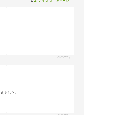
1
2
3
4
5
6
次ページ
Forestway
買えました。