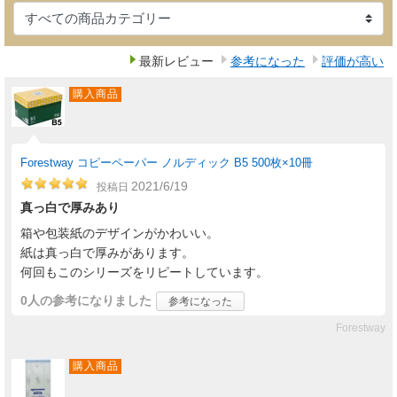
最新レビュー
参考になった
評価が高い
購入商品
Forestway コピーペーパー ノルディック B5 500枚×10冊
2021/6/19
投稿日
真っ白で厚みあり
箱や包装紙のデザインがかわいい。
紙は真っ白で厚みがあります。
何回もこのシリーズをリピートしています。
0人
の参考になりました
参考になった
Forestway
購入商品