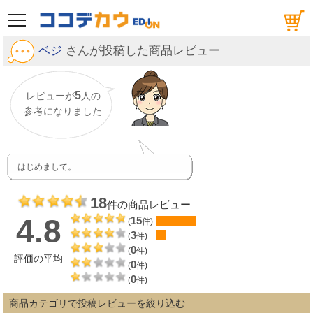
メニュー
ベジ
さんが投稿した商品レビュー
5
レビューが
人の
参考になりました
はじめまして。
18
件の商品レビュー
4.8
15
(
件)
3
(
件)
0
(
件)
評価の平均
0
(
件)
0
(
件)
商品カテゴリで投稿レビューを絞り込む