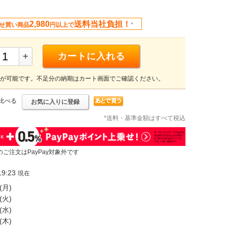
2,980
送料当社負担！
せ買い商品
円以上で
*
+
カートに入れる
が可能です。不足分の納期はカート画面でご確認ください。
比べる
お気に入りに登録
*送料・基準金額はすべて税込
のご注文はPayPay対象外です
9:23
現在
(月)
(火)
(水)
(木)