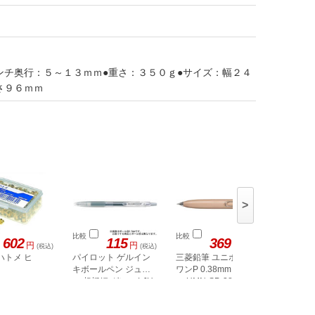
ンチ奥行：５～１３ｍｍ●重さ：３５０ｇ●サイズ：幅２４
さ９６ｍｍ
>
比較
比較
比較
602
115
369
円
円
円
(税込)
(税込)
(税込)
ハトメ ヒ
パイロット ゲルイン
三菱鉛筆 ユニボール
三菱鉛筆
キボールペン ジュー
ワンP 0.38mm コーヒ
ワンP 0
UMN-SP-
ス 超極細 グレー LJU-
ー UMN-SP-38.30
10UF-GY