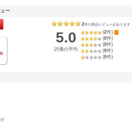
-C2G
レー PN-C2M
ビュー
2
件の商品レビューがあります
5.0
(
2
件)
(
0
件)
(
0
件)
評価の平均
(
0
件)
出
(
0
件)
たが