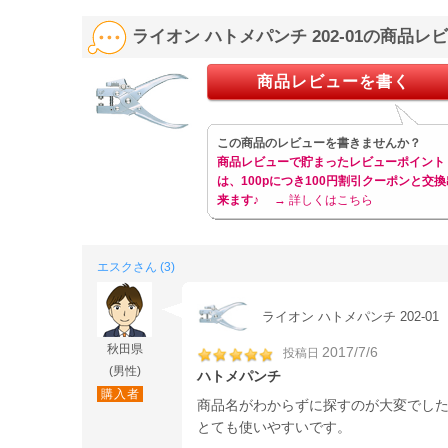
リーン PN
ライオン ハトメパンチ 202-01の商品レ
商品レビューを書く
この商品のレビューを書きませんか？
商品レビューで貯まったレビューポイント
は、100pにつき100円割引クーポンと交換
来ます♪
→ 詳しくはこちら
エスクさん (3)
ライオン ハトメパンチ 202-01
秋田県
2017/7/6
投稿日
(男性)
ハトメパンチ
購入者
商品名がわからずに探すのが大変でし
とても使いやすいです。