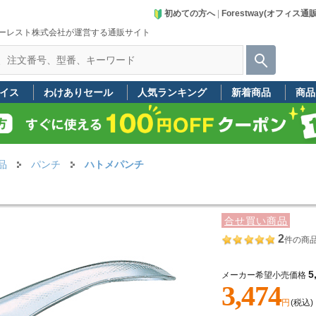
初めての方へ
|
Forestway(オフィス通
ーレスト株式会社が運営する通販サイト
イス
わけありセール
人気ランキング
新着商品
商品
品
パンチ
ハトメパンチ
合せ買い商品
2
件の商
5
メーカー希望小売価格
3,474
円
(税込)