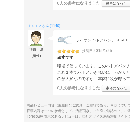
0人
の参考になりました
参考になった
ｋｕｒｏさん (1149)
ライオン ハトメパンチ 202-01
神奈川県
2015/1/25
投稿日
(男性)
頑丈です
職場で使っています。このハトメパン
これ１本でハトメがきれいにしっかり
のが大変なのですが、本体に絵が彫っ
0人
の参考になりました
参考になった
商品レビュー内容は主観的なご意見・ご感想であり、内容につい
投稿内容は一つの参考としてご活用頂き、ご自身で確認の上、ご
Forestway 表示のあるレビューは、弊社オフィス用品通販サイ