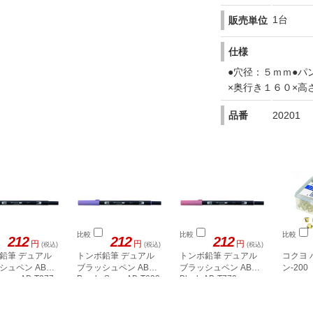
1台
販売単位
仕様
●穴径：５ｍｍ●パ
×奥行き１６０×高
品番
20201
比較
比較
比較
212
212
212
円
円
円
(税込)
(税込)
(税込)
鉛筆 デュアル
トンボ鉛筆 デュアル
トンボ鉛筆 デュアル
コクヨ 
シュペン ABT
ブラッシュペン ABT
ブラッシュペン ABT
ン-200
Green AB-T277
Purple Sage AB-T623
Blush AB-T772