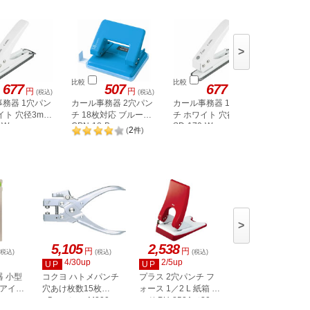
>
比較
比較
比較
677
507
677
円
円
円
(税込)
(税込)
(税込)
務器 1穴パン
カール事務器 2穴パン
カール事務器 1穴パン
コクヨ 
イト 穴径3mm
チ 18枚対応 ブルー
チ ホワイト 穴径7mm
クアケ〉
-W
CPN-18-B
SD-170-W
PN-G17
2
(
件
)
>
5,105
2,538
1,789
円
円
円
(税込)
(税込)
(税込)
(税込)
4/30up
2/5up
2/5up
UP
UP
UP
 小型
コクヨ ハトメパンチ
プラス 2穴パンチ フ
プラス 2穴パンチ 
]アイボ
穴あけ枚数15枚
ォース 1／2 L 紙箱 レ
ォース 1／2 M 紙箱
φ5mm ヒン-M200
ッド PU-852A／30-
ルー PU-830A／30-