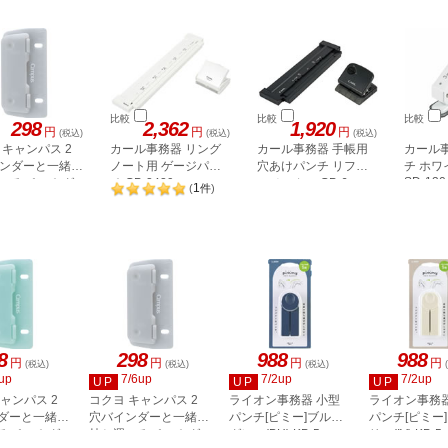
比較
比較
比較
298
2,362
1,920
円
円
円
(税込)
(税込)
(税込)
 キャンパス 2
カール事務器 リング
カール事務器 手帳用
カール事
ンダーと一緒に
ノート用 ゲージパン
穴あけパンチ リフィ
チ ホワ
SD-130
べるパンチ グ
チ GP-2429
ルメーカー GP-6
1
(
件
)
N-C2M
8
298
988
988
円
円
円
円
(税込)
(税込)
(税込)
up
7/6up
7/2up
7/2up
UP
UP
UP
ャンパス 2
コクヨ キャンパス 2
ライオン事務器 小型
ライオン事務器
ダーと一緒に
穴バインダーと一緒に
パンチ[ピミー]ブルー
パンチ[ピミー
るパンチ グ
持ち運べるパンチ グ
グレー(BH) KP-5
リー(IV) KP-5