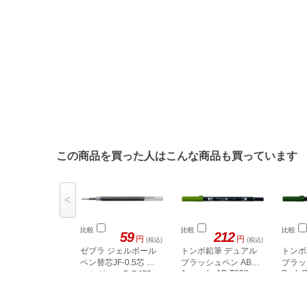
この商品を買った人はこんな商品も買っています
<
比較
比較
比較
59
212
円
円
(税込)
(税込)
ゼブラ ジェルボール
トンボ鉛筆 デュアル
トンボ
ペン替芯JF-0.5芯 ダ
ブラッシュペン ABT
ブラッ
Avocado AB-T098
Dark 
ークグレー P-RJF5-
VDG