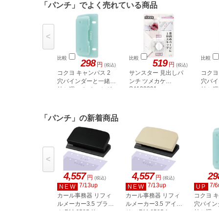
「パンチ」でよく売れている商品
<
比較
比較
比較
298
519
円
円
(税込)
(税込)
コクヨ キャンパス 2
サンスター 見出しパ
コクヨ
穴バインダーと一緒に
ンチ ツメカケ
穴バイ
S4139291
持ち運べるパンチ グ
持ち運
リーン PN-C2G
レー P
「パンチ」の新着商品
<
4,557
4,557
29
円
円
(税込)
(税込)
7/13up
7/13up
7/6
NEW
NEW
UP
カール事務器 リフィ
カール事務器 リフィ
コクヨ キ
ルメーカー3.5 ブラッ
ルメーカー3.5 アイボ
穴バイン
ク RM-6535-K
リー RM-6535-I
持ち運べ