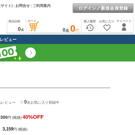
販サイト)
|
お問合せ
|
ご利用案内
ログイン／新規会員登録
カート
マイページ
商品比較
購入履歴
お気に入り
0
history
favorite_border
0
0
点
点
円
レビュー
9
品レビュー
♡
名
お気に入り登録中
%OFF
40
,300
円
(税抜)
3,159
円
(税抜)