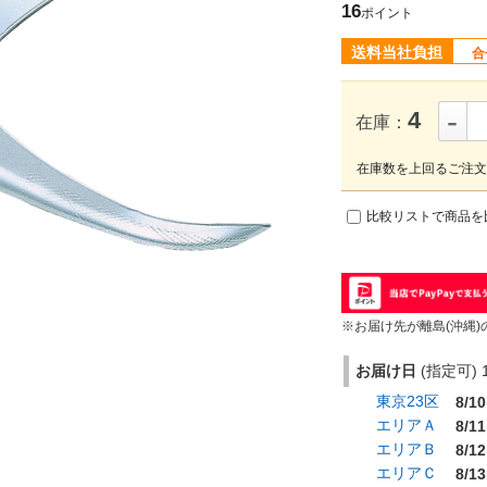
16
ポイント
送料当社負担
合
-
4
在庫：
在庫数を上回るご注文
比較リストで商品を
※お届け先が離島(沖縄)
お届け日
(指定可) 1
東京23区
8/10
エリアＡ
8/11
エリアＢ
8/12
エリアＣ
8/13