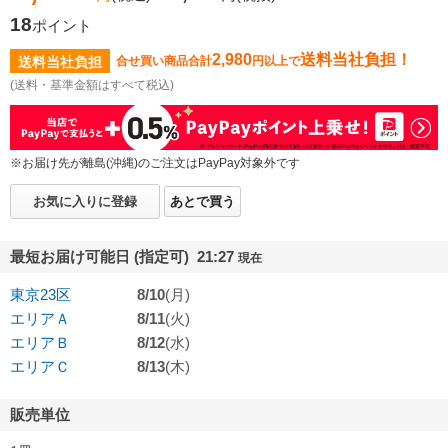
18
ポイント
2,980
送料当社負担！
送料当社負担
合せ買い商品合計
円以上で
(送料・基準金額はすべて税込)
※お届け先が離島(沖縄)のご注文はPayPay対象外です
お気に入りに登録
あとで買う
最短お届け可能日 (指定可) 21:27
現在
東京23区
8/10
(月)
エリアＡ
8/11
(火)
エリアＢ
8/12
(水)
エリアＣ
8/13
(木)
販売単位