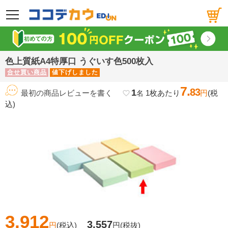
メニュー
色上質紙A4特厚口 うぐいす色500枚入
合せ買い商品
値下げしました
7.
83
1
最初の商品レビューを書く
1枚あたり
円
(税
favorite_border
名
込)
3,912
3,557
円
(税込)
円
(税抜)