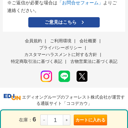
※ご返信が必要な場合は
「お問合せフォーム」
よりご
連絡ください。
ご意見はこちら
会員規約
|
ご利用環境
|
会社概要
|
プライバシーポリシー
|
カスタマーハラスメントに対する方針
|
特定商取引法に基づく表記
|
古物営業法に基づく表記
エディオングループのフォーレスト株式会社が運営す
る通販サイト「ココデカウ」
6
在庫：
カートに入れる
－
＋
表示モード
ＰＣ
スマートフォン