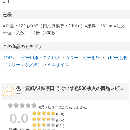
1冊
仕様
●坪量：124g／m2（四六判換算：110kg）●紙厚：151μm●注文
単位（入数）：1冊（500枚）
この商品のカテゴリ
TOP
>
コピー用紙・ＯＡ用紙
>
カラーコピー用紙
>
コピー用紙
（グリーン系／緑）
>
Ａ４サイズ
色上質紙A4特厚口 うぐいす色500枚入の商品レビュ
ー
商品レビューはまだありません。
0.0
0
(
件)
0
(
件)
0
(
件)
評価の平均