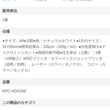
販売単位
1冊
仕様
●サイズ：A4●10面●色：ナチュラルホワイト●1片のサイズ：
91×55mm●標準総厚み：235μm（209g／m2）●白色度88％●マ
イクロミシンカット●両面印刷可能●注文単位（入数）：1冊
（100枚入）●対応プリンタ：カラーインクジェットプリンタ
（染料／顔料）、レーザー（カラー／モノクロ）、コピー（カ
ラー／モノクロ）
品番
KPC-VEA15W
この商品のカテゴリ