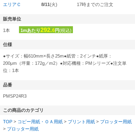
エリアＣ
8/11
(火)
17時までのご注文
販売単位
292.
1本
1mあたり
6
円
(税込)
仕様
●サイズ：幅610mm×長さ25m●紙管：2インチ●紙厚：
200μm（坪量：172g／m2）●対応機種：PMシリーズ●注文単
位：1本
品番
PMSP24R3
この商品のカテゴリ
TOP
>
コピー用紙・ＯＡ用紙
>
プリント用紙
>
プロッター用紙
>
プロッター用紙