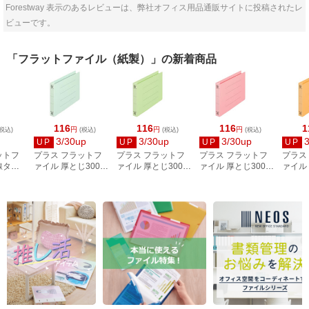
Forestway 表示のあるレビューは、弊社オフィス用品通販サイトに投稿されたレ
ビューです。
「フラットファイル（紙製）」の新着商品
116
116
116
1
円
円
円
税込)
(税込)
(税込)
(税込)
3/30up
3/30up
3/30up
UP
UP
UP
UP
ットフ
プラス フラットフ
プラス フラットフ
プラス フラットフ
プラス
線タイ
ァイル 厚とじ300
ァイル 厚とじ300
ァイル 厚とじ300
ァイル 
エロー
A5E ブルー
A5E グリーン
A5E ピンク
A5E 
98-287
NO.042NW／88-
NO.042NW／88-
NO.042NW／88-
NO.04
395
396
398
397