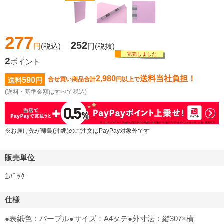
277
252
円
(税込)
円
(税抜)
完売しました
2
ポイント
2,980
送料当社負担！
590
合せ買い商品合計
円以上で
送料
円
(送料・基準金額はすべて税込)
※お届け先が離島(沖縄)のご注文はPayPay対象外です
販売単位
1ﾊﾟｯｸ
仕様
●表紙色：パープル●サイズ：A4タテ●外寸法：縦307×横