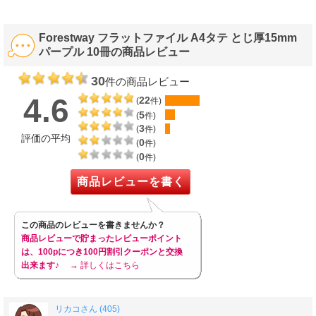
Forestway フラットファイル A4タテ とじ厚15mm
パープル 10冊の商品レビュー
30
件の商品レビュー
4.6
22
(
件)
5
(
件)
3
(
件)
評価の平均
0
(
件)
0
(
件)
商品レビューを書く
この商品のレビューを書きませんか？
商品レビューで貯まったレビューポイント
は、100pにつき100円割引クーポンと交換
出来ます♪
→ 詳しくはこちら
リカコさん (405)