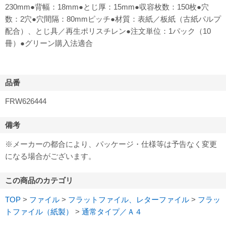
230mm●背幅：18mm●とじ厚：15mm●収容枚数：150枚●穴
数：2穴●穴間隔：80mmピッチ●材質：表紙／板紙（古紙パルプ
配合）、とじ具／再生ポリスチレン●注文単位：1パック（10
冊）●グリーン購入法適合
品番
FRW626444
備考
※メーカーの都合により、パッケージ・仕様等は予告なく変更
になる場合がございます。
この商品のカテゴリ
TOP
>
ファイル
>
フラットファイル、レターファイル
>
フラッ
トファイル（紙製）
>
通常タイプ／Ａ４