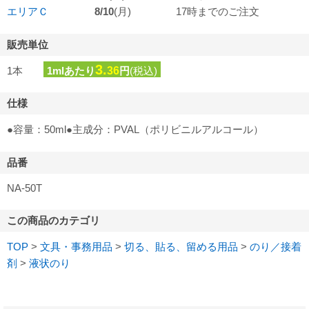
エリアＣ
8/10
(月)
17時までのご注文
販売単位
3.
1本
1mlあたり
36
円
(税込)
仕様
●容量：50ml●主成分：PVAL（ポリビニルアルコール）
品番
NA-50T
この商品のカテゴリ
TOP
>
文具・事務用品
>
切る、貼る、留める用品
>
のり／接着
剤
>
液状のり