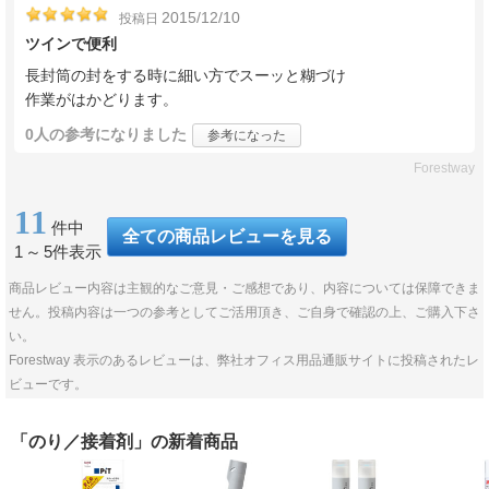
2015/12/10
投稿日
ツインで便利
長封筒の封をする時に細い方でスーッと糊づけ
作業がはかどります。
0人
の参考になりました
参考になった
Forestway
11
件中
全ての商品レビューを見る
1
～
5件表示
商品レビュー内容は主観的なご意見・ご感想であり、内容については保障できま
せん。投稿内容は一つの参考としてご活用頂き、ご自身で確認の上、ご購入下さ
い。
Forestway 表示のあるレビューは、弊社オフィス用品通販サイトに投稿されたレ
ビューです。
「のり／接着剤」の新着商品