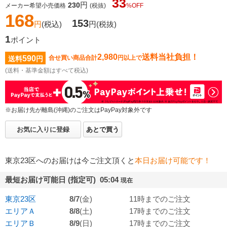
33
円
230
メーカー希望小売価格
(税抜)
%OFF
168
153
円
(税込)
円
(税抜)
1
ポイント
2,980
送料当社負担！
590
合せ買い商品合計
円以上で
送料
円
(送料・基準金額はすべて税込)
※お届け先が離島(沖縄)のご注文はPayPay対象外です
お気に入りに登録
あとで買う
東京23区へのお届けは今ご注文頂くと
本日お届け可能です！
最短お届け可能日 (指定可) 05:04
現在
東京23区
8/7
(金)
11時までのご注文
エリアＡ
8/8
(土)
17時までのご注文
エリアＢ
8/9
(日)
17時までのご注文