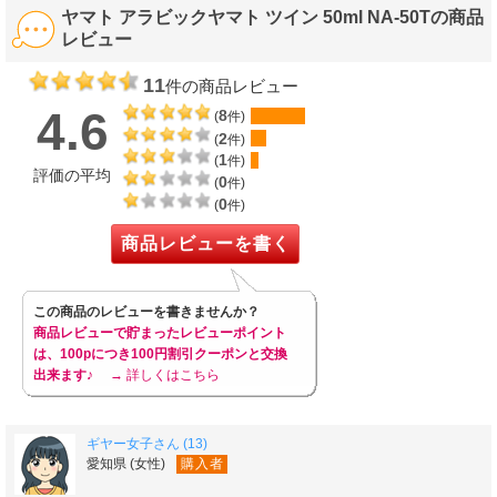
ヤマト アラビックヤマト ツイン 50ml NA-50Tの商品
レビュー
11
件の商品レビュー
4.6
8
(
件)
2
(
件)
1
(
件)
評価の平均
0
(
件)
0
(
件)
商品レビューを書く
この商品のレビューを書きませんか？
商品レビューで貯まったレビューポイント
は、100pにつき100円割引クーポンと交換
出来ます♪
→ 詳しくはこちら
ギヤー女子さん (13)
愛知県 (女性)
購入者