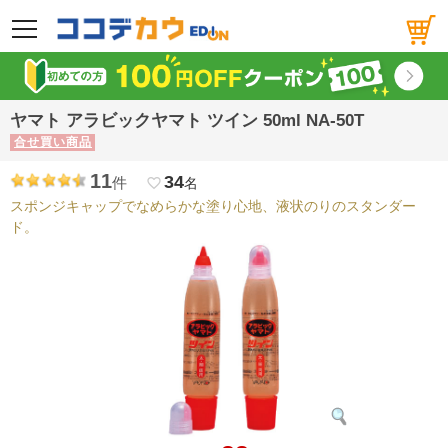
メニュー
ヤマト アラビックヤマト ツイン 50ml NA-50T
合せ買い商品
11
34
件
favorite_border
名
スポンジキャップでなめらかな塗り心地、液状のりのスタンダー
ド。