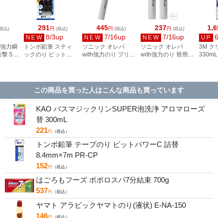
291
445
237
1,6
円
円
円
税込)
(税込)
(税込)
(税込)
8/3up
7/16up
7/16up
NEW
NEW
NEW
UP
 強力瞬
トンボ鉛筆 スティ
ソニック オレパ
ソニック オレパ
3M ク
撃 5g
ックのり ピットハ
with強力のり プリン
with強力のり 替用の
330mL
イパワーSブラック
トカッターとのり
り 2個入 SP-2850
CLEA
3コパック HCB-315
グレー SP-2824-GL
この商品を買った人はこんな商品も買っています
KAO バスマジックリンSUPER泡洗浄 アロマローズ
替 300mL
221
円
（税込）
トンボ鉛筆 テープのり ピットパワーC 詰替
8.4mm×7m PR-CP
152
円
（税込）
はごろもフーズ ポポロスパ7分結束 700g
537
円
（税込）
ヤマト アラビックヤマトのり(液状) E-NA-150
146
円
（税込）