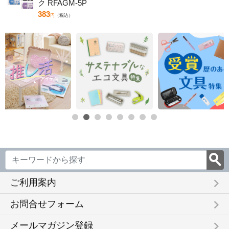
ク RFAGM-5P
383
円
（税込）
keyboard_arrow_right
ご利用案内
keyboard_arrow_right
お問合せフォーム
keyboard_arrow_right
メールマガジン登録