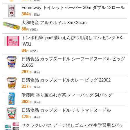
Forestway トイレットペーパー 30m ダブル 12ロール
364
円
（税込）
大和物産 アルミホイル 8m×25cm
88
円
（税込）
トンボ鉛筆 ippo!濃いえんぴつ用消しゴム ピンク EK-
IW01
84
円
（税込）
日清食品 カップヌードル シーフードヌードル ビッグ
21055
297
円
（税込）
日清食品 カップヌードルカレー ビッグ 22002
317
円
（税込）
伊藤園 香り薫るむぎ茶 ティーバッグ 54バッグ
362
円
（税込）
日清食品 カップヌードル チリトマトヌードル
178
円
（税込）
サクラクレパス アーチ消しゴム 小学生学習用 5パッ