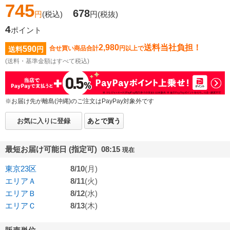
745
678
円
(税込)
円
(税抜)
4
ポイント
2,980
送料当社負担！
590
合せ買い商品合計
円以上で
送料
円
(送料・基準金額はすべて税込)
※お届け先が離島(沖縄)のご注文はPayPay対象外です
お気に入りに登録
あとで買う
最短お届け可能日 (指定可) 08:15
現在
東京23区
8/10
(月)
エリアＡ
8/11
(火)
エリアＢ
8/12
(水)
エリアＣ
8/13
(木)