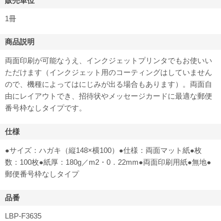
販売単位
1冊
商品説明
両面印刷が可能なうえ、インクジェットプリンタでもお使いい
ただけます（インクジェット用のコーティングはしていません
ので、機種によってはにじみが出る場合もあります）。両面自
由にレイアウトでき、招待状やメッセージカードに最適な郵便
番号枠なしタイプです。
仕様
●サイズ：ハガキ（縦148×横100）●仕様：両面マット紙●枚
数：100枚●紙厚：180g／m2・0．22mm●両面印刷用紙●無地●
郵便番号枠なしタイプ
品番
LBP-F3635