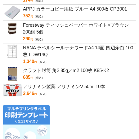
円
（税込）
APPJ カラーコピー用紙 ブルー A4 500枚 CPB001
752
円
（税込）
Forestway ティッシュペーパー ホワイト×ブラウン
200組 5個
290
円
（税込）
NANA ラベルシールナナワードA4 14面 四辺余白 100
枚 LDW14Q
1,340
円
（税込）
クラフト封筒 角2 85g／m2 100枚 K85-K2
685
円
（税込）
アリナミン製薬 アリナミンV 50ml 10本
2,646
円
（税込）