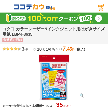
メニュー
コクヨ カラーレーザー&インクジェット用はがきサイズ
用紙 LBP-F3635
合せ買い商品
7.
3
45
10
件
1枚あたり
円
(税込)
favorite_border
名
35
円
1,050
メーカー希望小売価格
(税抜)
%OFF