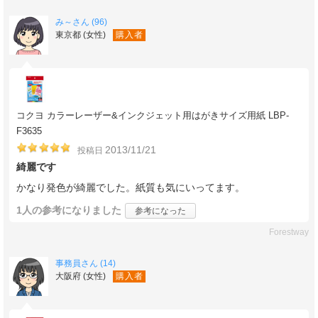
み～さん (96)
東京都 (女性)
購入者
コクヨ カラーレーザー&インクジェット用はがきサイズ用紙 LBP-
F3635
2013/11/21
投稿日
綺麗です
かなり発色が綺麗でした。紙質も気にいってます。
1人
の参考になりました
参考になった
Forestway
事務員さん (14)
大阪府 (女性)
購入者