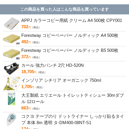
この商品を買った人はこんな商品も買っています
APPJ カラーコピー用紙 クリーム A4 500枚 CPY001
702
円
（税込）
Forestway コピーペーパー ノルディック A4 500枚
492
円
（税込）
Forestway コピーペーパー ノルディック B5 500枚
372
円
（税込）
カール 強力パンチ 2穴 HD-520N
18,705
円
（税込）
インゾリア シチリア オーガニック 750ml
1,705
円
（税込）
大王製紙 エリエール トイレットティシュー 30mダブ
ル 12ロール
663
円
（税込）
コクヨ テープのり ドットライナー しっかり貼るタイ
プ 本体 8m 透明 タ-DM400-08NT-S1
174