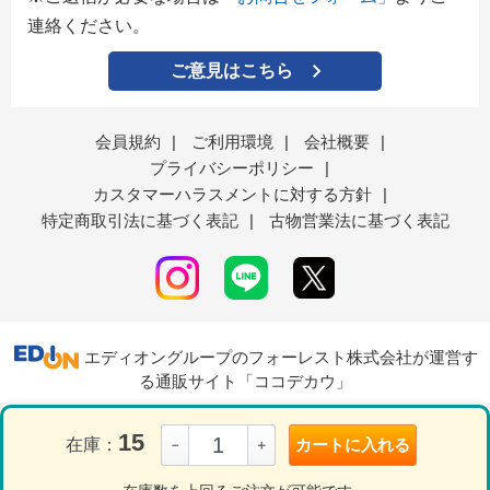
連絡ください。
ご意見はこちら
会員規約
|
ご利用環境
|
会社概要
|
プライバシーポリシー
|
カスタマーハラスメントに対する方針
|
特定商取引法に基づく表記
|
古物営業法に基づく表記
エディオングループのフォーレスト株式会社が運営す
る通販サイト「ココデカウ」
15
在庫：
カートに入れる
－
＋
表示モード
ＰＣ
スマートフォン