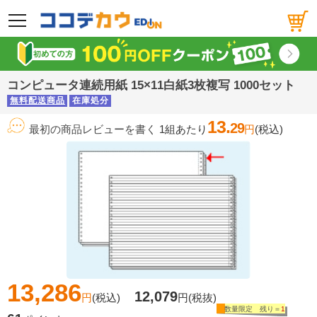
メニュー
コンピュータ連続用紙 15×11白紙3枚複写 1000セット
無料配送商品
在庫処分
13.
29
最初の商品レビューを書く
1組あたり
円
(税込)
13,286
12,079
円
(税込)
円
(税抜)
数量限定 残り＝
1