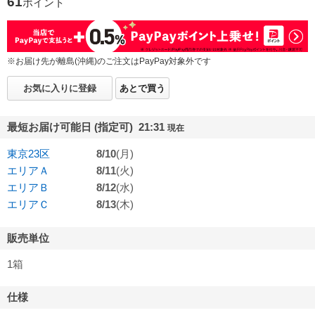
61
ポイント
※お届け先が離島(沖縄)のご注文はPayPay対象外です
お気に入りに登録
あとで買う
最短お届け可能日 (指定可) 21:31
現在
東京23区
8/10
(月)
エリアＡ
8/11
(火)
エリアＢ
8/12
(水)
エリアＣ
8/13
(木)
販売単位
1箱
仕様