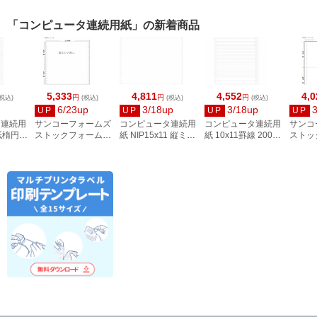
「コンピュータ連続用紙」の新着商品
5,333
4,811
4,552
4,0
円
円
円
税込)
(税込)
(税込)
(税込)
6/23up
3/18up
3/18up
3
UP
UP
UP
UP
タ連続用
サンコーフォームズ
コンピュータ連続用
コンピュータ連続用
サンコ
紙楕円 A
ストックフォーム
紙 NIP15x11 縦ミシ
紙 10x11罫線 2000
ストッ
E9011
15×11 白紙 縦ミシ
ン無 2000枚
枚 3C9011
10×1
ン無 2000枚
3D6201
紙)20
34274