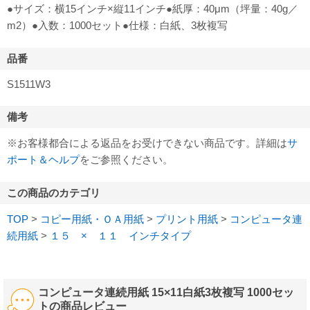
●サイズ：横15インチ×縦11インチ●紙厚：40μm（坪量：40g／
m2）●入数：1000セット●仕様：白紙、3枚複写
品番
S1511W3
備考
※お客様都合による返品をお受けできない商品です。詳細は
サ
ポート＆ヘルプ
をご参照ください。
この商品のカテゴリ
TOP
>
コピー用紙・ＯＡ用紙
>
プリント用紙
>
コンピュータ連
続用紙
>
１５ × １１ インチタイプ
コンピュータ連続用紙 15×11白紙3枚複写 1000セッ
トの商品レビュー