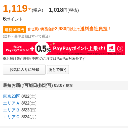
1,119
1,018
円
(税込)
円
(税抜)
6
ポイント
2,980
送料当社負担！
590
合せ買い商品合計
円以上で
送料
円
(送料・基準金額はすべて税込)
※お届け先が離島(沖縄)のご注文はPayPay対象外です
お気に入りに登録
あとで買う
最短お届け可能日(指定可) 03:07
現在
東京23区
8/22
(土)
エリアＡ
8/22
(土)
エリアＢ
8/23
(日)
エリアＣ
8/24
(月)