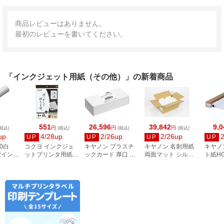
商品レビューはありません。
最初のレビューを書いてください。
「インクジェット用紙（その他）」の新着商品
551
26,596
39,842
9,0
円
円
円
税込)
(税込)
(税込)
(税込)
up
4/28up
2/26up
2/26up
UP
UP
UP
UP
0白
コクヨ インクジェ
キヤノン プラスチ
キヤノン 名刺用紙
キヤノ
 2インチ
ットプリンタ用紙
ックカード 厚口 両
両面マット シルク
ト紙HG
和紙 A4 10枚 大礼柄
面 角丸 ピュアホワ
ホワイト 徳用箱
A1サイ
KJ-W110-6
イト 250枚
8000枚 3255C002
／A1／
2858V428
8961B