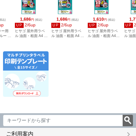
1,686
1,686
1,610
1,7
円
円
円
税込)
(税込)
(税込)
(税込)
up
2/6up
2/6up
2/6up
UP
UP
UP
UP
ラー用
ヒサゴ 屋外用ラベ
ヒサゴ 屋外用ラベ
ヒサゴ 屋外用ラベ
ヒサゴ
ルー Y-
ル 油面・粗面 A4 24
ル 油面・粗面 A4 12
ル 油面・粗面 A4ノ
ル 油面
面 角丸 10シート
面 角丸 10シート
ーカット 10シート
ーカッ
KLPAB701S
KLPAB861S
KLPAB862S
KLPAB
keyboard_arrow_right
ご利用案内