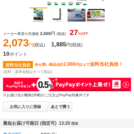
27
円
2,600
メーカー希望小売価格
(税抜)
%OFF
2,073
1,885
円
(税込)
円
(税抜)
10
ポイント
2,980
送料当社負担！
送料当社負担
合せ買い商品合計
円以上で
(送料・基準金額はすべて税込)
※お届け先が離島(沖縄)のご注文はPayPay対象外です
お気に入りに登録
あとで買う
最短お届け可能日 (指定可) 13:25
現在