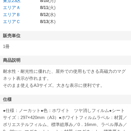
東京23区
8/10
(月)
エリアＡ
8/11
(火)
エリアＢ
8/12
(水)
エリアＣ
8/13
(木)
販売単位
1冊
商品説明
耐水性・耐光性に優れた、屋外での使用もできる高磁力のマグ
ネット表示が作れます。
そのまま使えるA3サイズ。大きな表示に便利です。
仕様
●仕様：ノーカット●色：ホワイト ツヤ消しフィルム●シート
サイズ：297×420mm（A3）●ホワイトフィルムラベル：材質／
ポリエステルフィルム、標準総厚み／0．16mm、ラベル厚み／