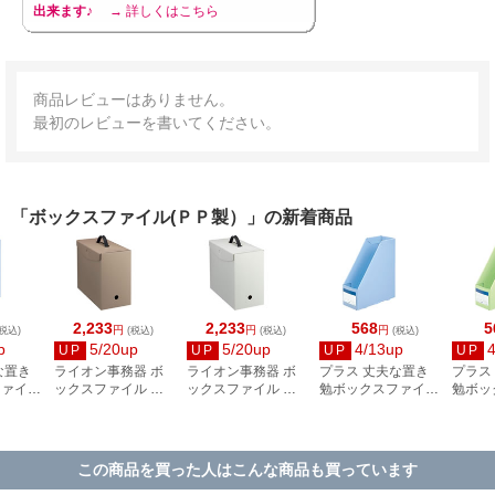
出来ます♪
→ 詳しくはこちら
商品レビューはありません。
最初のレビューを書いてください。
「ボックスファイル(ＰＰ製）」の新着商品
2,233
2,233
568
5
円
円
円
税込)
(税込)
(税込)
(税込)
p
5/20up
5/20up
4/13up
UP
UP
UP
UP
な置き
ライオン事務器 ボ
ライオン事務器 ボ
プラス 丈夫な置き
プラス
ファイル
ックスファイル ス
ックスファイル ス
勉ボックスファイル
勉ボッ
 ブル
マフィ ベージュ BF-
マフィ ライトグレ
レギュラータイプ
レギュ
／79-
42SBE 11742
ー BF-42SLH 11741
ブルー FL-207SF／
グリーン
79-980
／79-9
この商品を買った人はこんな商品も買っています