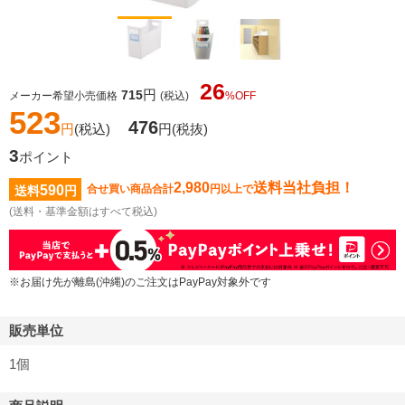
26
円
715
メーカー希望小売価格
(税込)
%OFF
523
476
円
(税込)
円
(税抜)
3
ポイント
2,980
送料当社負担！
590
合せ買い商品合計
円以上で
送料
円
(送料・基準金額はすべて税込)
※お届け先が離島(沖縄)のご注文はPayPay対象外です
販売単位
1個