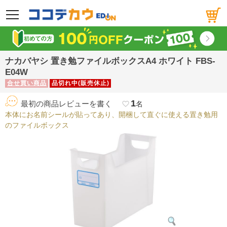
メニュー
ナカバヤシ 置き勉ファイルボックスA4 ホワイト FBS-
E04W
合せ買い商品
品切れ中(販売休止)
1
最初の商品レビューを書く
favorite_border
名
本体にお名前シールが貼ってあり、開梱して直ぐに使える置き勉用
のファイルボックス