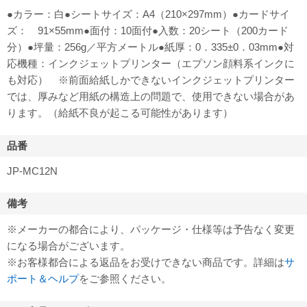
●カラー：白●シートサイズ：A4（210×297mm）●カードサイ
ズ： 91×55mm●面付：10面付●入数：20シート（200カード
分）●坪量：256g／平方メートル●紙厚：0．335±0．03mm●対
応機種：インクジェットプリンター（エプソン顔料系インクに
も対応） ※前面給紙しかできないインクジェットプリンター
では、厚みなど用紙の構造上の問題で、使用できない場合があ
ります。（給紙不良が起こる可能性があります）
品番
JP-MC12N
備考
※メーカーの都合により、パッケージ・仕様等は予告なく変更
になる場合がございます。
※お客様都合による返品をお受けできない商品です。詳細は
サ
ポート＆ヘルプ
をご参照ください。