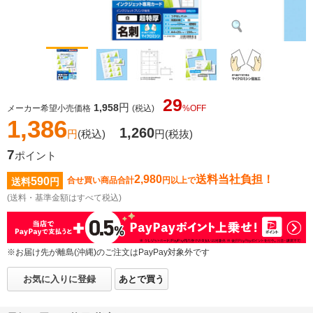
29
円
1,958
メーカー希望小売価格
(税込)
%OFF
1,386
1,260
円
(税込)
円
(税抜)
7
ポイント
2,980
送料当社負担！
590
合せ買い商品合計
円以上で
送料
円
(送料・基準金額はすべて税込)
※お届け先が離島(沖縄)のご注文はPayPay対象外です
お気に入りに登録
あとで買う