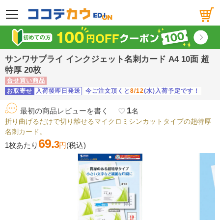
メニュー
サンワサプライ インクジェット名刺カード A4 10面 超
特厚 20枚
合せ買い商品
お取寄せ
入荷後即日発送
今ご注文頂くと
8/12
(水)入荷予定です！
1
最初の商品レビューを書く
favorite_border
名
折り曲げるだけで切り離せるマイクロミシンカットタイプの超特厚
名刺カード。
69.
3
1枚あたり
円
(税込)