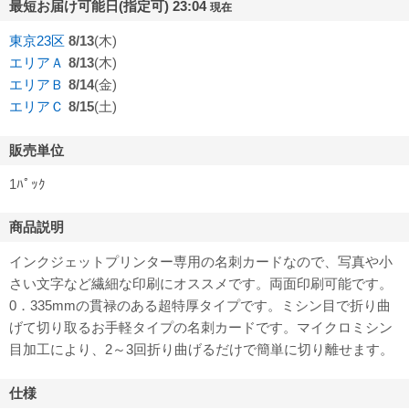
最短お届け可能日(指定可) 23:04
現在
東京23区
8/13
(木)
エリアＡ
8/13
(木)
エリアＢ
8/14
(金)
エリアＣ
8/15
(土)
販売単位
1ﾊﾟｯｸ
商品説明
インクジェットプリンター専用の名刺カードなので、写真や小
さい文字など繊細な印刷にオススメです。両面印刷可能です。
0．335mmの貫禄のある超特厚タイプです。ミシン目で折り曲
げて切り取るお手軽タイプの名刺カードです。マイクロミシン
目加工により、2～3回折り曲げるだけで簡単に切り離せます。
仕様