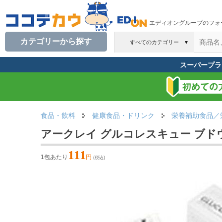
エディオングループのフォ
カテゴリーから探す
すべてのカテゴリー
▼
スーパープラ
食品・飲料
健康食品・ドリンク
栄養補助食品／
アークレイ グルコレスキュー ブドウ
111
1包あたり
円
(税込)