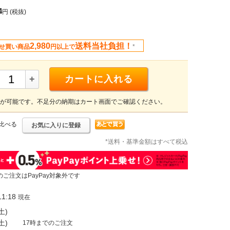
4
円
(税抜)
2,980
送料当社負担！
せ買い商品
円以上で
*
+
カートに入れる
が可能です。不足分の納期はカート画面でご確認ください。
比べる
お気に入りに登録
*送料・基準金額はすべて税込
のご注文はPayPay対象外です
1:18
現在
土)
土)
17時までのご注文