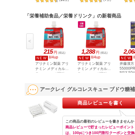
「栄養補助食品／栄養ドリンク」の新着商品
<
215
1,288
2,06
円
円
(税込)
(税込)
8/4up
8/4up
NEW
NEW
NEW
アリナミン製薬 アリ
アリナミン製薬 アリ
井藤漢方
55000P
ナミン メディカルバ
ナミン メディカルバ
MAX 50
ランス ソーダ風味
ランス ソーダ風味
100mL
100mL 6個
アークレイ グルコレスキュー ブドウ糖補
商品レビューを書く
この商品の最初のレビューを書きませんか
商品レビューで貯まったレビューポイント
は、100pにつき100円割引クーポンと交換