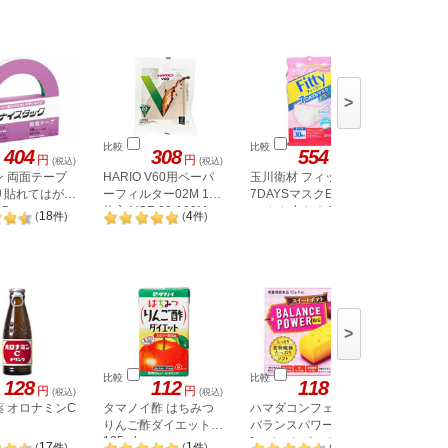
>
比較
比較
比較
404
308
554
円
円
円
(税込)
(税込)
(税込)
ン 両面テープ
HARIO V60用ペーパ
玉川衛材 フィッティ
森永乳業
り貼れてはがし
ーフィルター02M 100
7DAYSマスクEXプラ
イト 袋 1
15mm
枚入 VCF-02-100M
ス やや小さめ 30枚 ホ
18
4
(
件
)
(
件
)
ワイト
>
比較
比較
比較
128
112
118
1,
円
円
円
(税込)
(税込)
(税込)
 オロナミンC
タマノイ酢 はちみつ
ハマダコンフェクト
大塚製薬
りんご酢ダイエット
バランスパワービッグ
C120ml 
125ml
[スイートポテト] 2袋
17
1
3
(
件
)
(
件
)
(
件
)