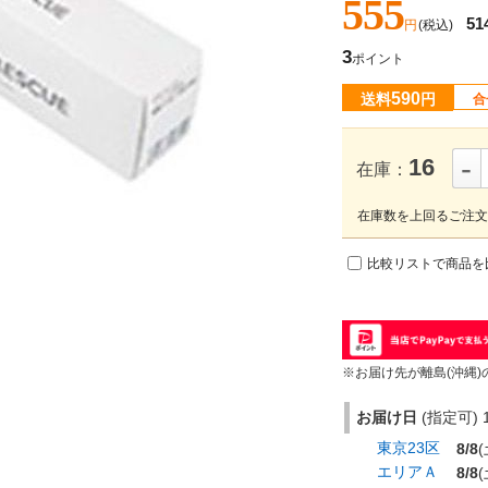
555
51
円
(税込)
3
ポイント
590
送料
円
合
-
16
在庫：
在庫数を上回るご注文
比較リストで商品を
※お届け先が離島(沖縄)
お届け日
(指定可) 1
東京23区
8/8
(
エリアＡ
8/8
(