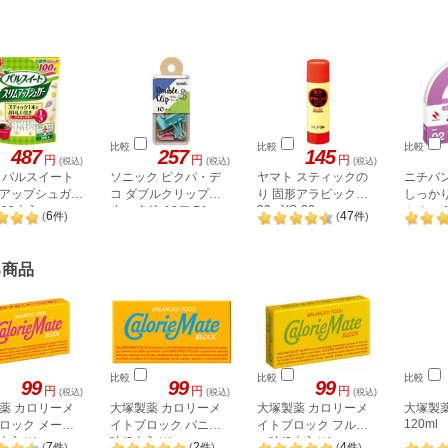
比較
比較
比較
487
257
145
円
円
円
(税込)
(税込)
(税込)
 パルスイート
ソニック ピクパ・デ
ヤマト スティックの
ニチバ
アップシュガー
コ ダブルクリップ
り 固形アラビック
しっか
22g YS-22
×100本入
小々 色込 10個 PA-
やすい 
6
47
(
件
)
(
件
)
8157
る商品
比較
比較
比較
99
99
99
円
円
円
(税込)
(税込)
(税込)
薬 カロリーメ
大塚製薬 カロリーメ
大塚製薬 カロリーメ
大塚製薬
120ml
ロック メープ
イトブロック バニラ
イトブロック フルー
2本入り)
味(2本入り)
ツ味(2本入り)
7
2
4
(
件
)
(
件
)
(
件
)