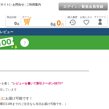
販サイト)
|
お問合せ
|
ご利用案内
ログイン／新規会員登録
カート
マイページ
商品比較
購入履歴
お気に入り
0
history
favorite_border
0
0
点
点
円
レビュー
ーを書く
”レビューを書いて割引クーポンGET!!”
録しています
)
にお届け可能です！
土曜日11時までのご注文なら当日お届け可能です。）