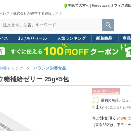
初めての方へ
|
Forestway(オフィス通
ーレスト株式会社が運営する通販サイト
イス
わけありセール
人気ランキング
新着商品
商品
栄養ドリンク
バランス栄養食品
糖補給ゼリー 25g×5包
合せ買い商品
最初の商品レビュ
1
♡
名
がお気に入りに登
今ご注文頂くと
8/8
(土
（東京23区は、平日・