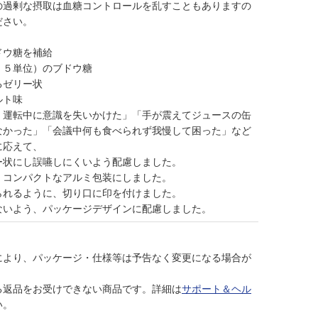
の過剰な摂取は血糖コントロールを乱すこともありますの
ださい。
ドウ糖を補給
．５単位）のブドウ糖
るゼリー状
ルト味
く運転中に意識を失いかけた」「手が震えてジュースの缶
なかった」「会議中何も食べられず我慢して困った」など
に応えて、
ー状にし誤嚥しにくいよう配慮しました。
、コンパクトなアルミ包装にしました。
られるように、切り口に印を付けました。
ないよう、パッケージデザインに配慮しました。
により、パッケージ・仕様等は予告なく変更になる場合が
る返品をお受けできない商品です。詳細は
サポート＆ヘル
い。