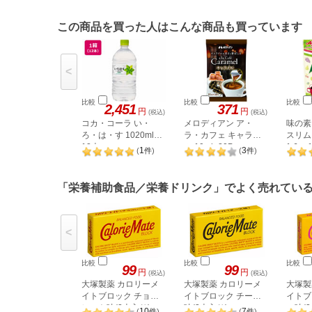
この商品を買った人はこんな商品も買っています
<
比較
比較
比較
2,451
371
円
円
(税込)
(税込)
コカ・コーラ い・
メロディアン ア・
味の素
ろ・は・す 1020ml
ラ・カフェ キャラメ
スリム
12本
ル 10ml×20P
1.6g
1
3
(
件
)
(
件
)
「栄養補助食品／栄養ドリンク」でよく売れてい
<
比較
比較
比較
99
99
円
円
(税込)
(税込)
大塚製薬 カロリーメ
大塚製薬 カロリーメ
大塚製
イトブロック チョコ
イトブロック チーズ
イトブ
レート味(2本入り)
味(2本入り)
ル味(
10
7
(
件
)
(
件
)