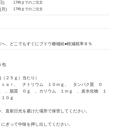
日)
17時までのご注文
(月)
17時までのご注文
方へ、どこでもすぐにブドウ糖補給●軽減税率８％
５包
包（２５ｇ）当たり）
ｋｃａｌ、 ナトリウム １０ｍｇ、 タンパク質 ０
ｇ 、脂質 ０ｇ 、カリウム １ｍｇ 、炭水化物 １
 １０ｇ
い、直射日光を避けた場所で保管してください。
、にぎって中味を押し出してください。