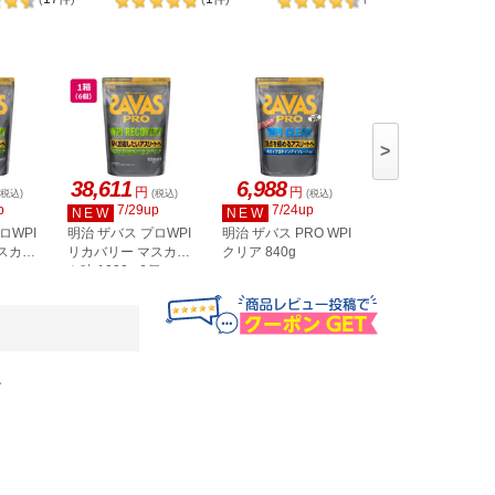
>
38,611
6,988
6,652
円
円
円
(税込)
(税込)
(税込)
(税込)
p
7/29up
7/24up
7/21up
NEW
NEW
NEW
ロWPI
明治 ザバス プロWPI
明治 ザバス PRO WPI
明治 ザバス ホエイ
スカッ
リカバリー マスカッ
クリア 840g
ロテイン100 バニ
ト味 1020g 6個
イスクリーム風味
980g
。