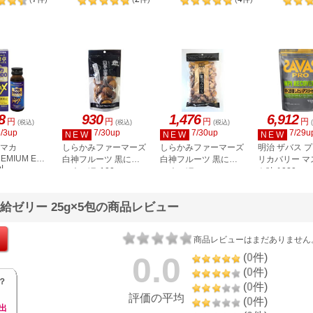
8
930
1,476
6,912
円
円
円
円
(税込)
(税込)
(税込)
8/3up
7/30up
7/30up
7/29u
NEW
NEW
NEW
 マカ
しらかみファーマーズ
しらかみファーマーズ
明治 ザバス プ
REMIUM EXA
白神フルーツ 黒にん
白神フルーツ 黒にん
リカバリー マ
mL
にく バラ 100g
にく バラ こつぶ
ト味 1020g
200g
給ゼリー 25g×5包の商品レビュー
商品レビューはまだありません
0.0
(
0
件)
(
0
件)
？
(
0
件)
評価の平均
(
0
件)
出