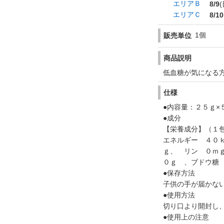
エリアＢ
8/9
(
エリアＣ
8/10
1個
販売単位
商品説明
低血糖が気になる
仕様
●内容量：２５ｇ×
●成分
【栄養成分】（１
エネルギー ４０
ｇ、 リン ０ｍ
０ｇ 、ブドウ糖
●保存方法
子供の手が届かな
●使用方法
切り口より開封し
●使用上の注意