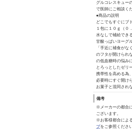
グルコレスキュー
で医師にご相談く
●商品の説明
どこでもすぐにブ
１包に１０ｇ（０
水なしで補給でき
甘酸っぱいヨーグ
「手近に補食がな
のフタが開けられ
の低血糖時の悩み
とろっとしたゼリ
携帯性を高める為
必要時にすぐ開け
お菓子と混同され
備考
※メーカーの都合
ございます。
※お客様都合によ
プ
をご参照くださ