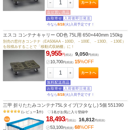
カートへ
－
＋
合せ買い商品
お取寄せ
入荷後即日発送
今なら
8/18
(火)入荷予定です！
エスコ コンテナキャリー OD色 75L用 650×440mm 150kg
別売の窓付きコンテナ（EA506AA－100D、－100E、－130D、－130E）
を段積みすることで「移動式収納棚」に！
9,955
9,050
円
(税込)
円
(税抜)
15
%OFF
㋱
10,700
円
(税抜)
カートへ
－
＋
無料配送商品
お取寄せ
入荷後即日発送
今なら
8/18
(火)入荷予定です！
三甲 折りたたみコンテナ75Lタイプ(フタなし) 5個 551390
1
(
レビュー
件
)
favorite_border
1
名がお気に入り登録中
18,493
16,812
円
(税込)
円
(税抜)
68
%OFF
㋱
53,100
円
(税抜)