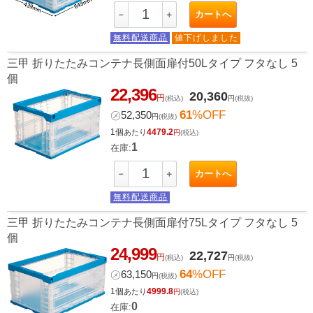
カートへ
－
＋
無料配送商品
値下げしました
三甲 折りたたみコンテナ長側面扉付50Lタイプ フタなし 5
個
22,396
20,360
円
(税込)
円
(税抜)
61
%OFF
㋱
52,350
円
(税抜)
1個
4479.2
あたり
円
(税込)
1
在庫:
カートへ
－
＋
無料配送商品
三甲 折りたたみコンテナ長側面扉付75Lタイプ フタなし 5
個
24,999
22,727
円
(税込)
円
(税抜)
64
%OFF
㋱
63,150
円
(税抜)
1個
4999.8
あたり
円
(税込)
0
在庫: