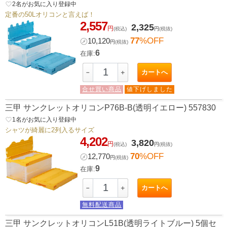
favorite_border
2
名がお気に入り登録中
定番の50Lオリコンと言えば！
2,557
2,325
円
(税込)
円
(税抜)
77
%OFF
㋱
10,120
円
(税抜)
6
在庫:
カートへ
－
＋
合せ買い商品
値下げしました
三甲 サンクレットオリコンP76B-B(透明イエロー) 557830
favorite_border
1
名がお気に入り登録中
シャツが綺麗に2列入るサイズ
4,202
3,820
円
(税込)
円
(税抜)
70
%OFF
㋱
12,770
円
(税抜)
9
在庫:
カートへ
－
＋
無料配送商品
三甲 サンクレットオリコンL51B(透明ライトブルー) 5個セ