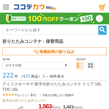
メニュー
折りたたみコンテナ - 保管用品
search
検索結果の絞り込み
表示順
表示形式
222
425
件 （
商品） 1
～
40件表示
アイリスオーヤマ 取手付折りたたみコンテナ クリア 16L
TOC-16L
1
(
レビュー
件
)
favorite_border
6
名がお気に入り登録中
取手付の折りたたみ式コンテナ。
1,563
1,421
円
(税込)
円
(税抜)