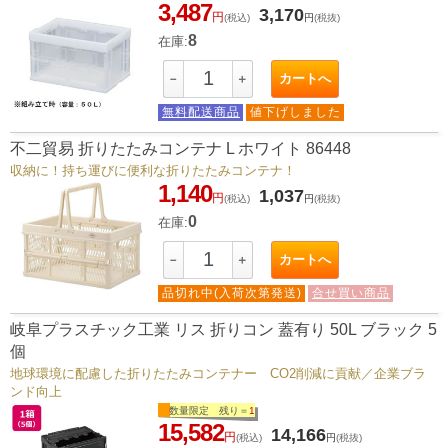
3,487
3,170
円
(税込)
円
(税抜)
8
在庫:
カートへ
－
＋
無料配送商品
値下げしました
不二貿易 折りたたみコンテナ L ホワイト 86448
収納に！持ち運びに便利な折りたたみコンテナ！
1,140
1,037
円
(税込)
円
(税抜)
0
在庫:
カートへ
－
＋
品切れ中(入荷次第発送)
合せ買い商品
岐阜プラスチック工業 リス 折りコン 蓋有り 50L ブラック 5
個
地球環境に配慮した折りたたみコンテナー CO2削減に貢献／企業ブラ
ンド向上
数量限定 残り＝
1
15,582
14,166
円
(税込)
円
(税抜)