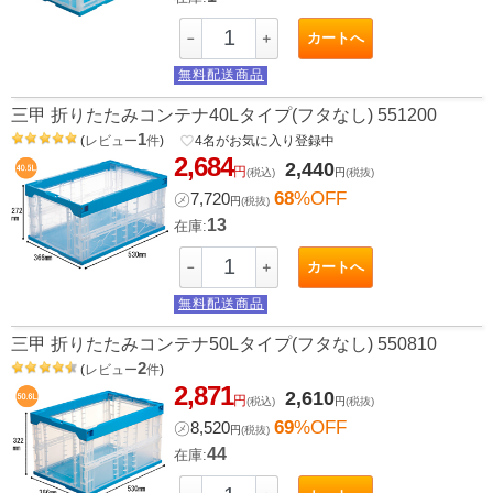
カートへ
－
＋
無料配送商品
三甲 折りたたみコンテナ40Lタイプ(フタなし) 551200
1
(
レビュー
件
)
favorite_border
4
名がお気に入り登録中
2,684
2,440
円
(税込)
円
(税抜)
68
%OFF
㋱
7,720
円
(税抜)
13
在庫:
カートへ
－
＋
無料配送商品
三甲 折りたたみコンテナ50Lタイプ(フタなし) 550810
2
(
レビュー
件
)
2,871
2,610
円
(税込)
円
(税抜)
69
%OFF
㋱
8,520
円
(税抜)
44
在庫: