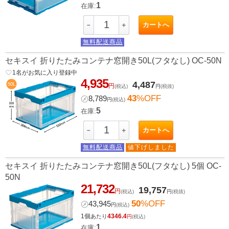
1
在庫:
カートへ
－
＋
無料配送商品
セキスイ 折りたたみコンテナ窓開き50L(フタなし) OC-50N
favorite_border
1
名がお気に入り登録中
4,935
4,487
円
(税込)
円
(税抜)
43
%OFF
㋱
8,789
円
(税込)
5
在庫:
カートへ
－
＋
無料配送商品
値下げしました
セキスイ 折りたたみコンテナ窓開き50L(フタなし) 5個 OC-
50N
21,732
19,757
円
(税込)
円
(税抜)
50
%OFF
㋱
43,945
円
(税込)
1個
4346.4
あたり
円
(税込)
1
在庫: