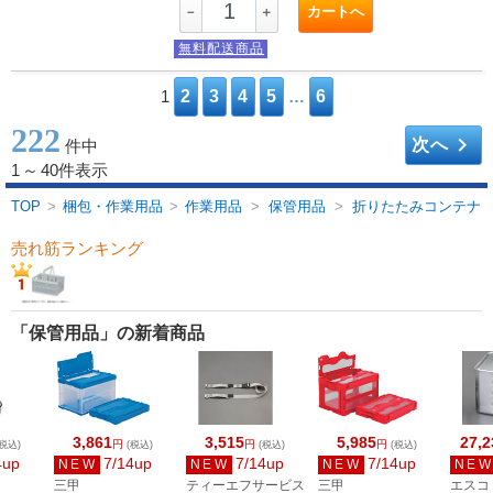
カートへ
－
＋
無料配送商品
1
2
3
4
5
…
6
222
keyboard_arrow_right
次へ
件中
1
～
40件表示
TOP
>
梱包・作業用品
>
作業用品
>
保管用品
>
折りたたみコンテナ
売れ筋ランキング
「保管用品」の新着商品
3,861
3,515
5,985
27,2
円
円
円
税込)
(税込)
(税込)
(税込)
4up
7/14up
7/14up
7/14up
NEW
NEW
NEW
NE
三甲
ティーエフサービス
三甲
エスコ