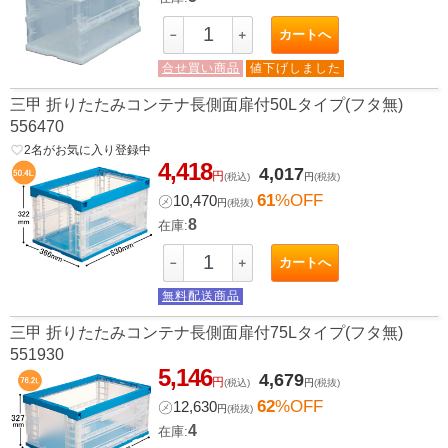
カートへ
－
＋
合せ買い商品
値下げしました
三甲 折りたたみコンテナ長側面扉付50Lタイプ(フタ無)
556470
favorite_border
2
名がお気に入り登録中
4,418
4,017
円
(税込)
円
(税抜)
61
%OFF
㋱
10,470
円
(税抜)
8
在庫:
カートへ
－
＋
無料配送商品
三甲 折りたたみコンテナ長側面扉付75Lタイプ(フタ無)
551930
5,146
4,679
円
(税込)
円
(税抜)
62
%OFF
㋱
12,630
円
(税抜)
4
在庫: