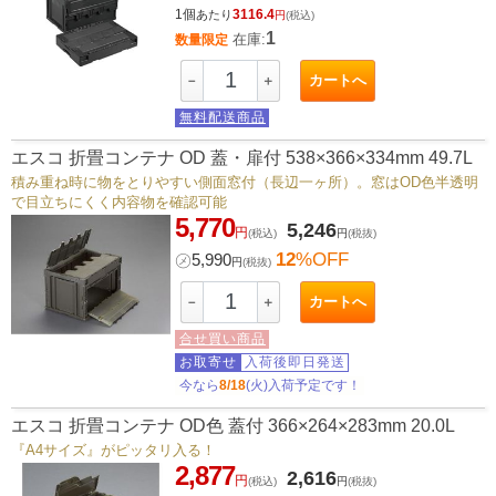
1個
3116.4
あたり
円
(税込)
1
在庫:
数量限定
カートへ
－
＋
無料配送商品
エスコ 折畳コンテナ OD 蓋・扉付 538×366×334mm 49.7L
積み重ね時に物をとりやすい側面窓付（長辺一ヶ所）。窓はOD色半透明
で目立ちにくく内容物を確認可能
5,770
5,246
円
(税込)
円
(税抜)
12
%OFF
㋱
5,990
円
(税抜)
カートへ
－
＋
合せ買い商品
お取寄せ
入荷後即日発送
今なら
8/18
(火)入荷予定です！
エスコ 折畳コンテナ OD色 蓋付 366×264×283mm 20.0L
『A4サイズ』がピッタリ入る！
2,877
2,616
円
(税込)
円
(税抜)