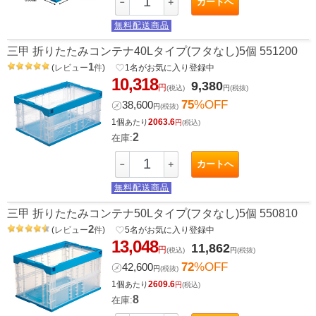
カートへ
－
＋
無料配送商品
三甲 折りたたみコンテナ40Lタイプ(フタなし)5個 551200
1
(
レビュー
件
)
favorite_border
1
名がお気に入り登録中
10,318
9,380
円
(税込)
円
(税抜)
75
%OFF
㋱
38,600
円
(税抜)
1個
2063.6
あたり
円
(税込)
2
在庫:
カートへ
－
＋
無料配送商品
三甲 折りたたみコンテナ50Lタイプ(フタなし)5個 550810
2
(
レビュー
件
)
favorite_border
5
名がお気に入り登録中
13,048
11,862
円
(税込)
円
(税抜)
72
%OFF
㋱
42,600
円
(税抜)
1個
2609.6
あたり
円
(税込)
8
在庫: