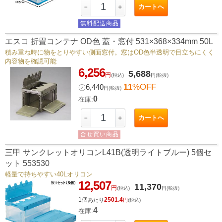
カートへ
－
＋
無料配送商品
エスコ 折畳コンテナ OD色 蓋・窓付 531×368×334mm 50L
積み重ね時に物をとりやすい側面窓付。窓はOD色半透明で目立ちにくく
内容物を確認可能
6,256
5,688
円
(税込)
円
(税抜)
11
%OFF
㋱
6,440
円
(税抜)
0
在庫:
カートへ
－
＋
合せ買い商品
三甲 サンクレットオリコンL41B(透明ライトブルー) 5個セ
ット 553530
軽量で持ちやすい40Lオリコン
12,507
11,370
円
(税込)
円
(税抜)
1個
2501.4
あたり
円
(税込)
4
在庫: