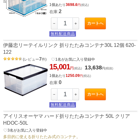
1個
3698.6
あたり
円
(税込)
2
在庫:
カートへ
－
＋
無料配送商品
伊藤忠リーテイルリンク 折りたたみコンテナ30L 12個 620-
122
7
(
レビュー
件
)
favorite_border
1
名がお気に入り登録中
15,001
13,638
円
(税込)
円
(税抜)
1個
1250.09
あたり
円
(税込)
0
在庫:
カートへ
－
＋
無料配送商品
アイリスオーヤマ ハード折りたたみコンテナ 50L クリア
HDOC-50L
favorite_border
3
名がお気に入り登録中
多目的に使える折りたたみ式のコンテナ。