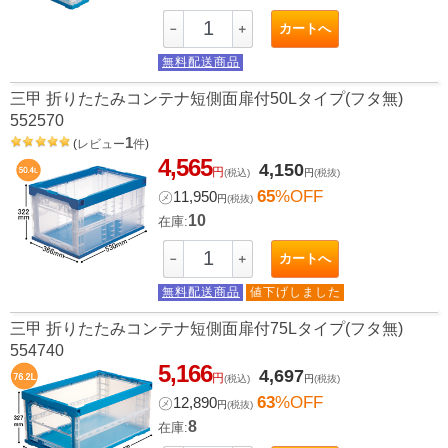
カートへ
－
＋
無料配送商品
三甲 折りたたみコンテナ短側面扉付50Lタイプ(フタ無)
552570
1
(
レビュー
件
)
4,565
4,150
円
(税込)
円
(税抜)
65
%OFF
㋱
11,950
円
(税抜)
10
在庫:
カートへ
－
＋
無料配送商品
値下げしました
三甲 折りたたみコンテナ短側面扉付75Lタイプ(フタ無)
554740
5,166
4,697
円
(税込)
円
(税抜)
63
%OFF
㋱
12,890
円
(税抜)
8
在庫: