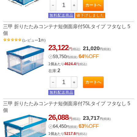
カートへ
－
＋
無料配送商品
値下げしました
三甲 折りたたみコンテナ短側面扉付50Lタイプ フタなし 5
個
1
(
レビュー
件
)
23,122
21,020
円
(税込)
円
(税抜)
64
%OFF
㋱
59,750
円
(税抜)
1個
4624.4
あたり
円
(税込)
2
在庫:
カートへ
－
＋
無料配送商品
三甲 折りたたみコンテナ短側面扉付75Lタイプ フタなし 5
個
26,088
23,717
円
(税込)
円
(税抜)
63
%OFF
㋱
64,450
円
(税抜)
1個
5217.6
あたり
円
(税込)