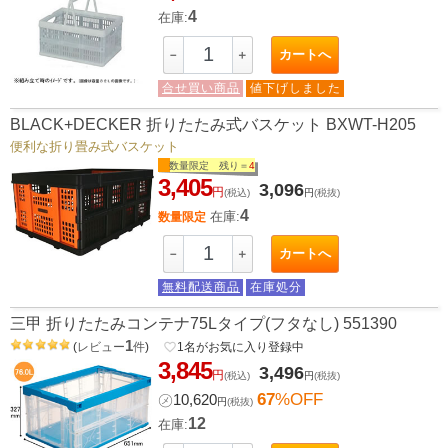
4
在庫:
カートへ
－
＋
合せ買い商品
値下げしました
BLACK+DECKER 折りたたみ式バスケット BXWT-H205
便利な折り畳み式バスケット
数量限定 残り＝
4
3,405
3,096
円
(税込)
円
(税抜)
4
在庫:
数量限定
カートへ
－
＋
無料配送商品
在庫処分
三甲 折りたたみコンテナ75Lタイプ(フタなし) 551390
1
(
レビュー
件
)
favorite_border
1
名がお気に入り登録中
3,845
3,496
円
(税込)
円
(税抜)
67
%OFF
㋱
10,620
円
(税抜)
12
在庫: