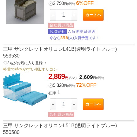
6
%OFF
㋱
2,790
円
(税抜)
カートへ
－
＋
合せ買い商品
お取寄せ
入荷後即日発送
今なら
8/18
(火)入荷予定です！
三甲 サンクレットオリコンL41B(透明ライトブルー)
553530
favorite_border
3
名がお気に入り登録中
軽量で持ちやすい40Lオリコン
2,869
2,609
円
(税込)
円
(税抜)
72
%OFF
㋱
9,320
円
(税抜)
1
在庫:
カートへ
－
＋
合せ買い商品
三甲 サンクレットオリコンL51B(透明ライトブルー)
550580