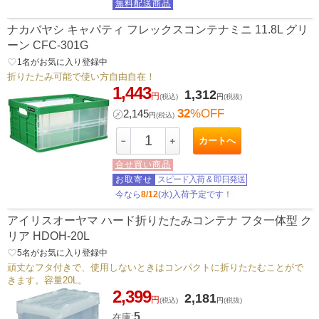
無料配送商品
ナカバヤシ キャパティ フレックスコンテナミニ 11.8L グリ
ーン CFC-301G
favorite_border
1
名がお気に入り登録中
折りたたみ可能で使い方自由自在！
1,443
1,312
円
(税込)
円
(税抜)
32
%OFF
㋱
2,145
円
(税込)
カートへ
－
＋
合せ買い商品
お取寄せ
スピード入荷
&
即日発送
今なら
8/12
(水)入荷予定です！
アイリスオーヤマ ハード折りたたみコンテナ フタ一体型 ク
リア HDOH-20L
favorite_border
5
名がお気に入り登録中
頑丈なフタ付きで、使用しないときはコンパクトに折りたたむことがで
きます。容量20L。
2,399
2,181
円
(税込)
円
(税抜)
5
在庫: