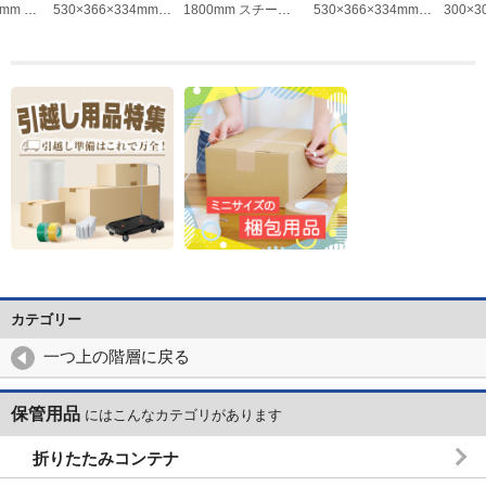
4mm パ
530×366×334mm／
1800mm スチール
530×366×334mm／
300×3
ステン
51.0L折畳コンテナ
棚用耐震ベルト
50.2L 折畳コンテナ
深型BO
(蓋付 EA506AA-208
EA979CH-18
(蓋付) EA506AA-
り付) E
142
カテゴリー
一つ上の階層に戻る
保管用品
にはこんなカテゴリがあります
折りたたみコンテナ