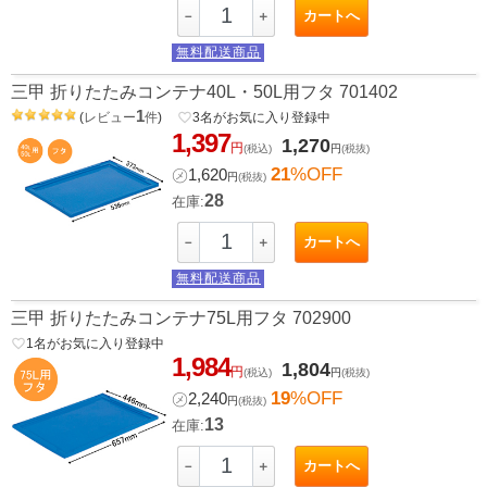
カートへ
－
＋
無料配送商品
三甲 折りたたみコンテナ40L・50L用フタ 701402
1
(
レビュー
件
)
favorite_border
3
名がお気に入り登録中
1,397
1,270
円
(税込)
円
(税抜)
21
%OFF
㋱
1,620
円
(税抜)
28
在庫:
カートへ
－
＋
無料配送商品
三甲 折りたたみコンテナ75L用フタ 702900
favorite_border
1
名がお気に入り登録中
1,984
1,804
円
(税込)
円
(税抜)
19
%OFF
㋱
2,240
円
(税抜)
13
在庫:
カートへ
－
＋