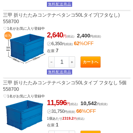
無料配送商品
三甲 折りたたみコンテナペタンコ50Lタイプ(フタなし)
558700
favorite_border
1
名がお気に入り登録中
2,640
2,400
円
(税込)
円
(税抜)
62
%OFF
㋱
6,350
円
(税抜)
7
在庫:
カートへ
－
＋
無料配送商品
三甲 折りたたみコンテナペタンコ50Lタイプ フタなし 5個
558700
favorite_border
1
名がお気に入り登録中
11,596
10,542
円
(税込)
円
(税抜)
66
%OFF
㋱
31,750
円
(税抜)
1個
2319.2
あたり
円
(税込)
1
在庫: