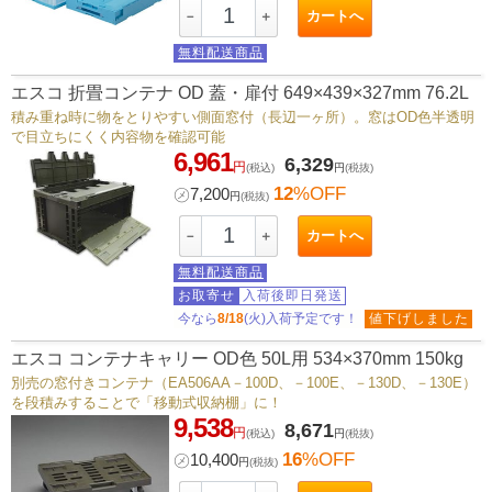
カートへ
－
＋
無料配送商品
エスコ 折畳コンテナ OD 蓋・扉付 649×439×327mm 76.2L
積み重ね時に物をとりやすい側面窓付（長辺一ヶ所）。窓はOD色半透明
で目立ちにくく内容物を確認可能
6,961
6,329
円
(税込)
円
(税抜)
12
%OFF
㋱
7,200
円
(税抜)
カートへ
－
＋
無料配送商品
お取寄せ
入荷後即日発送
今なら
8/18
(火)入荷予定です！
値下げしました
エスコ コンテナキャリー OD色 50L用 534×370mm 150kg
別売の窓付きコンテナ（EA506AA－100D、－100E、－130D、－130E）
を段積みすることで「移動式収納棚」に！
9,538
8,671
円
(税込)
円
(税抜)
16
%OFF
㋱
10,400
円
(税抜)