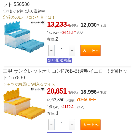
ット 550580
favorite_border
2
名がお気に入り登録中
定番の50Lオリコンと言えば！
13,233
12,030
円
(税込)
円
(税抜)
1個
2646.6
あたり
円
(税込)
2
在庫:
カートへ
－
＋
無料配送商品
三甲 サンクレットオリコンP76B-B(透明イエロー) 5個セッ
ト 557830
シャツが綺麗に2列入るサイズ
20,851
18,956
円
(税込)
円
(税抜)
70
%OFF
㋱
63,850
円
(税抜)
1個
4170.2
あたり
円
(税込)
1
在庫:
カートへ
－
＋