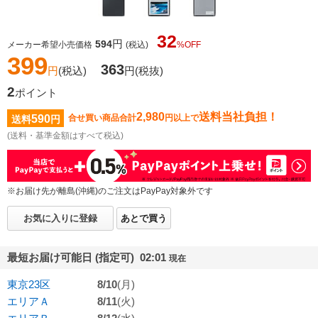
32
円
594
メーカー希望小売価格
(税込)
%OFF
399
363
円
(税込)
円
(税抜)
2
ポイント
2,980
送料当社負担！
590
合せ買い商品合計
円以上で
送料
円
(送料・基準金額はすべて税込)
※お届け先が離島(沖縄)のご注文はPayPay対象外です
お気に入りに登録
あとで買う
最短お届け可能日 (指定可) 02:01
現在
東京23区
8/10
(月)
エリアＡ
8/11
(火)