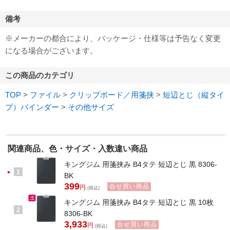
備考
※メーカーの都合により、パッケージ・仕様等は予告なく変更
になる場合がございます。
この商品のカテゴリ
TOP
>
ファイル
>
クリップボード／用箋挟
>
短辺とじ（縦タイ
プ）バインダー
>
その他サイズ
関連商品、色・サイズ・入数違い商品
キングジム 用箋挟み B4タテ 短辺とじ 黒 8306-
1
BK
399
合せ買い商品
円
(税込)
キングジム 用箋挟み B4タテ 短辺とじ 黒 10枚
2
8306-BK
3,933
合せ買い商品
円
(税込)