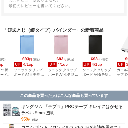
最初のレビューを書いてください。
「短辺とじ（縦タイプ）バインダー」の新着商品
693
693
693
9
円
円
円
税込)
(税込)
(税込)
(税込)
up
4/1up
4/1up
4/1up
UP
UP
UP
UP
二つ折
ソニック クリップ
ソニック クリップ
ソニック クリップ
カール
ボード
ボード A4タテ型 抗
ボード A4タテ型 抗
ボード A4タテ型 抗
ップボ
折) スレ
菌タイプ ライトブ
菌タイプ ピンク
菌タイプ ブラック
ホワイト
ルー CB-4831-LB
CB-4831-P
CB-4831-D
W
この商品を買った人はこんな商品も買っています
キングジム 「テプラ」PROテープ キレイにはがせる
ラベル 9mm 透明
959
円
（税込）
コニシ ボンドアロンアルフアEXTRA速効多用途スリ