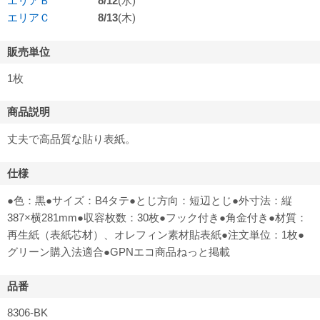
エリアＢ
8/12
(水)
エリアＣ
8/13
(木)
販売単位
1枚
商品説明
丈夫で高品質な貼り表紙。
仕様
●色：黒●サイズ：B4タテ●とじ方向：短辺とじ●外寸法：縦
387×横281mm●収容枚数：30枚●フック付き●角金付き●材質：
再生紙（表紙芯材）、オレフィン素材貼表紙●注文単位：1枚●
グリーン購入法適合●GPNエコ商品ねっと掲載
品番
8306-BK