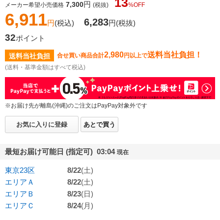
13
円
7,300
メーカー希望小売価格
(税抜)
%OFF
6,911
6,283
円
(税込)
円
(税抜)
32
ポイント
2,980
送料当社負担！
送料当社負担
合せ買い商品合計
円以上で
(送料・基準金額はすべて税込)
※お届け先が離島(沖縄)のご注文はPayPay対象外です
お気に入りに登録
あとで買う
最短お届け可能日 (指定可) 03:04
現在
東京23区
8/22
(土)
エリアＡ
8/22
(土)
エリアＢ
8/23
(日)
エリアＣ
8/24
(月)