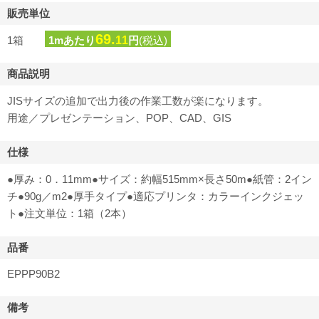
販売単位
69.
1箱
1mあたり
11
円
(税込)
商品説明
JISサイズの追加で出力後の作業工数が楽になります。
用途／プレゼンテーション、POP、CAD、GIS
仕様
●厚み：0．11mm●サイズ：約幅515mm×長さ50m●紙管：2イン
チ●90g／m2●厚手タイプ●適応プリンタ：カラーインクジェッ
ト●注文単位：1箱（2本）
品番
EPPP90B2
備考