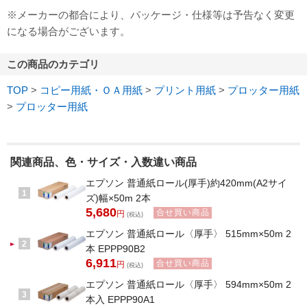
※メーカーの都合により、パッケージ・仕様等は予告なく変更
になる場合がございます。
この商品のカテゴリ
TOP
>
コピー用紙・ＯＡ用紙
>
プリント用紙
>
プロッター用紙
>
プロッター用紙
関連商品、色・サイズ・入数違い商品
エプソン 普通紙ロール(厚手)約420mm(A2サイ
1
ズ)幅×50m 2本
5,680
合せ買い商品
円
(税込)
エプソン 普通紙ロール〈厚手〉 515mm×50m 2
2
本 EPPP90B2
6,911
合せ買い商品
円
(税込)
エプソン 普通紙ロール〈厚手〉 594mm×50m 2
3
本入 EPPP90A1