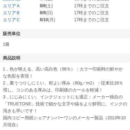
エリアＡ
8/8
(土)
17時までのご注文
エリアＢ
8/9
(日)
17時までのご注文
エリアＣ
8/10
(月)
17時までのご注文
販売単位
1冊
商品説明
1．色が映える、高い高白色（98％）：カラー印刷時の鮮やか
な色彩を実現！
2．裏うつりしにくい、程よい厚み（80g／m2）：従来比18％
増し、コシのある厚みは、印刷後のカールを軽減！
3．にじみにくい、インクジェットにも適正：メーカー独自の
「TRUETONE」技術で細かな文字や線をより鮮明に、インクの
渇きも早いです！
国内コピー用紙シェアナンバーワンのメーカー製品（2013年10
月現在）