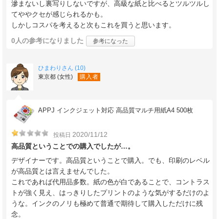
滲まないし裏写りしないですが、高級な紙と比べるとツルツルし
てややクセが感じられるかも。
しかしコスパを考えると次もこれを買うと思います。
0人
の参考になりました
参考になった
ひまわりさん (10)
東京都 (女性)
購入者
APPJ インクジェット対応 高品質マルチ用紙A4 500枚
2020/11/12
投稿日
高品質ということでの購入でしたが…。
デザイナーです。高品質ということで購入。でも、印刷のレベル
が高品質とは言えませんでした。
これであれば代用品多数。紙の色が白であることで、コントラス
トが強く見え、はっきりしたプリントのような気がするだけのよ
うな。インクのノリも極めて普通で期待して購入しただけに残
念。