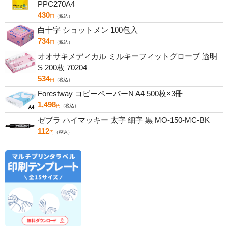
PPC270A4
430
円
（税込）
白十字 ショットメン 100包入
734
円
（税込）
オオサキメディカル ミルキーフィットグローブ 透明
S 200枚 70204
534
円
（税込）
Forestway コピーペーパーN A4 500枚×3冊
1,498
円
（税込）
ゼブラ ハイマッキー 太字 細字 黒 MO-150-MC-BK
112
円
（税込）