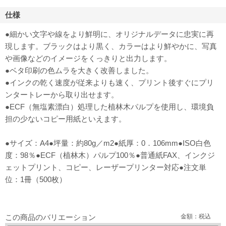
仕様
●細かい文字や線をより鮮明に、オリジナルデータに忠実に再
現します。ブラックはより黒く、カラーはより鮮やかに、写真
や画像などのイメージをくっきりと出力します。
●ベタ印刷の色ムラを大きく改善しました。
●インクの乾く速度が従来よりも速く、プリント後すぐにプリ
ンタートレーから取り出せます。
●ECF（無塩素漂白）処理した植林木パルプを使用し、環境負
担の少ないコピー用紙といえます。
●サイズ：A4●坪量：約80g／m2●紙厚：0．106mm●ISO白色
度：98％●ECF（植林木）パルプ100％●普通紙FAX、インクジ
ェットプリント、コピー、レーザープリンター対応●注文単
位：1冊（500枚）
この商品のバリエーション
金額：税込