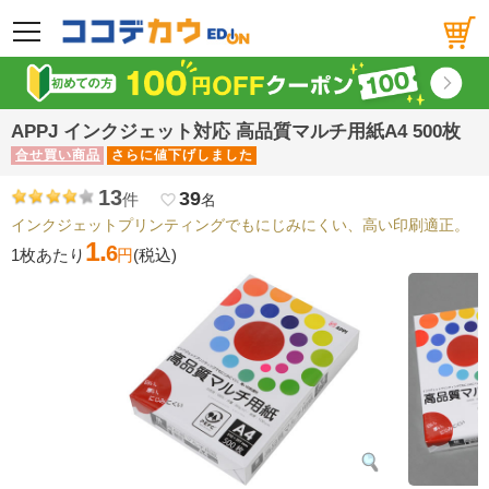
メニュー
APPJ インクジェット対応 高品質マルチ用紙A4 500枚
合せ買い商品
さらに値下げしました
13
39
件
favorite_border
名
インクジェットプリンティングでもにじみにくい、高い印刷適正。
1.
6
1枚あたり
円
(税込)