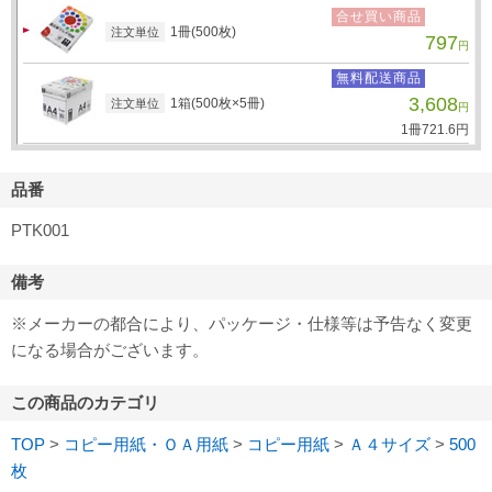
合せ買い商品
1冊(500枚)
注文単位
797
円
無料配送商品
3,608
1箱(500枚×5冊)
注文単位
円
1冊
721.
6
円
品番
PTK001
備考
※メーカーの都合により、パッケージ・仕様等は予告なく変更
になる場合がございます。
この商品のカテゴリ
TOP
>
コピー用紙・ＯＡ用紙
>
コピー用紙
>
Ａ４サイズ
>
500
枚