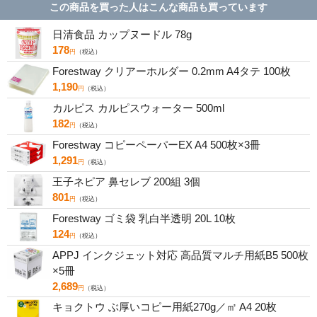
この商品を買った人はこんな商品も買っています
日清食品 カップヌードル 78g
178
円
（税込）
Forestway クリアーホルダー 0.2mm A4タテ 100枚
1,190
円
（税込）
カルピス カルピスウォーター 500ml
182
円
（税込）
Forestway コピーペーパーEX A4 500枚×3冊
1,291
円
（税込）
王子ネピア 鼻セレブ 200組 3個
801
円
（税込）
Forestway ゴミ袋 乳白半透明 20L 10枚
124
円
（税込）
APPJ インクジェット対応 高品質マルチ用紙B5 500枚
×5冊
2,689
円
（税込）
キョクトウ ぶ厚いコピー用紙270g／㎡ A4 20枚