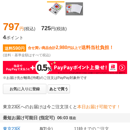
797
725
円
(税込)
円
(税抜)
4
ポイント
2,980
送料当社負担！
590
合せ買い商品合計
円以上で
送料
円
(送料・基準金額はすべて税込)
※お届け先が離島(沖縄)のご注文はPayPay対象外です
お気に入りに登録
あとで買う
東京23区へのお届けは今ご注文頂くと
本日お届け可能です！
最短お届け可能日 (指定可) 06:03
現在
東京23区
8/7
(金)
11時までのご注文