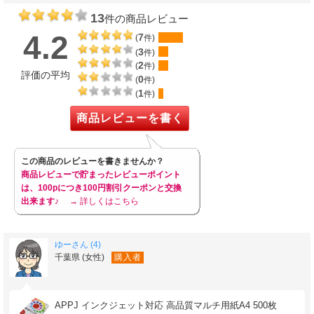
13
件の商品レビュー
4.2
7
(
件)
3
(
件)
2
(
件)
評価の平均
0
(
件)
1
(
件)
商品レビューを書く
この商品のレビューを書きませんか？
商品レビューで貯まったレビューポイント
は、100pにつき100円割引クーポンと交換
出来ます♪
→ 詳しくはこちら
ゆーさん (4)
千葉県 (女性)
購入者
APPJ インクジェット対応 高品質マルチ用紙A4 500枚