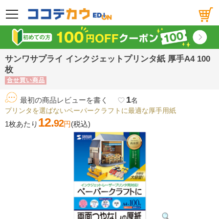
メニュー
サンワサプライ インクジェットプリンタ紙 厚手A4 100
枚
合せ買い商品
1
最初の商品レビューを書く
favorite_border
名
プリンタを選ばないペーパークラフトに最適な厚手用紙
12.
92
1枚あたり
円
(税込)