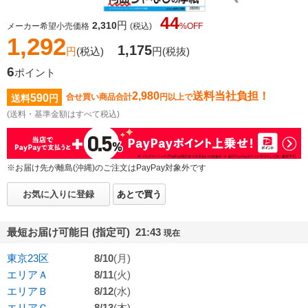
44
円
2,310
メーカー希望小売価格
(税込)
%OFF
1,292
1,175
円
(税込)
円
(税抜)
6
ポイント
2,980
送料当社負担！
590
合せ買い商品合計
円以上で
送料
円
(送料・基準金額はすべて税込)
※お届け先が離島(沖縄)のご注文はPayPay対象外です
お気に入りに登録
あとで買う
最短お届け可能日 (指定可) 21:43
現在
東京23区
8/10
(月)
エリアＡ
8/11
(火)
エリアＢ
8/12
(水)
エリアＣ
8/13
(木)