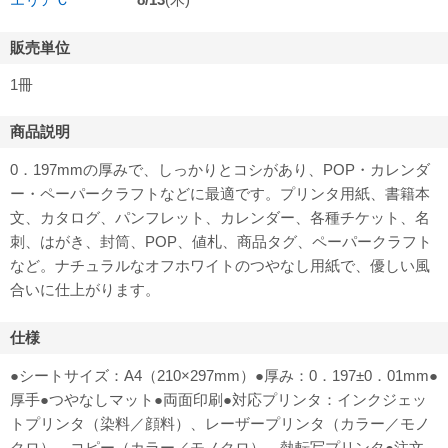
販売単位
1冊
商品説明
0．197mmの厚みで、しっかりとコシがあり、POP・カレンダ
ー・ペーパークラフトなどに最適です。プリンタ用紙、書籍本
文、カタログ、パンフレット、カレンダー、各種チケット、名
刺、はがき、封筒、POP、値札、商品タグ、ペーパークラフト
など。ナチュラルなオフホワイトのつやなし用紙で、優しい風
合いに仕上がります。
仕様
●シートサイズ：A4（210×297mm）●厚み：0．197±0．01mm●
厚手●つやなしマット●両面印刷●対応プリンタ：インクジェッ
トプリンタ（染料／顔料）、レーザープリンタ（カラー／モノ
クロ）、コピー（カラー／モノクロ）、熱転写プリンタ●注文