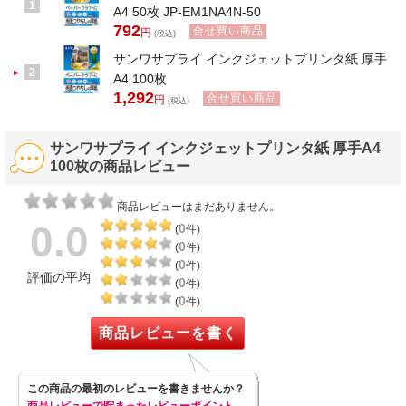
1
A4 50枚 JP-EM1NA4N-50
792
合せ買い商品
円
(税込)
サンワサプライ インクジェットプリンタ紙 厚手
2
A4 100枚
1,292
合せ買い商品
円
(税込)
サンワサプライ インクジェットプリンタ紙 厚手A4
100枚の商品レビュー
商品レビューはまだありません。
0.0
0
(
件)
0
(
件)
0
(
件)
評価の平均
0
(
件)
0
(
件)
商品レビューを書く
この商品の最初のレビューを書きませんか？