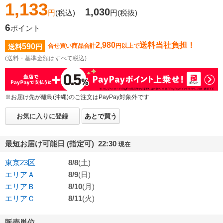
1,133
1,030
円
(税込)
円
(税抜)
6
ポイント
2,980
送料当社負担！
590
合せ買い商品合計
円以上で
送料
円
(送料・基準金額はすべて税込)
※お届け先が離島(沖縄)のご注文はPayPay対象外です
お気に入りに登録
あとで買う
最短お届け可能日 (指定可) 22:30
現在
東京23区
8/8
(土)
エリアＡ
8/9
(日)
エリアＢ
8/10
(月)
エリアＣ
8/11
(火)
販売単位