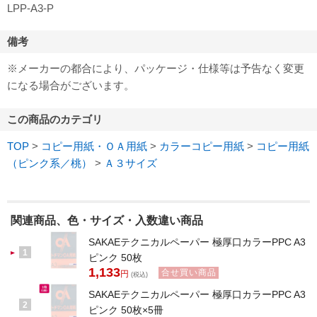
LPP-A3-P
備考
※メーカーの都合により、パッケージ・仕様等は予告なく変更
になる場合がございます。
この商品のカテゴリ
TOP
>
コピー用紙・ＯＡ用紙
>
カラーコピー用紙
>
コピー用紙
（ピンク系／桃）
>
Ａ３サイズ
関連商品、色・サイズ・入数違い商品
SAKAEテクニカルペーパー 極厚口カラーPPC A3
1
ピンク 50枚
1,133
合せ買い商品
円
(税込)
SAKAEテクニカルペーパー 極厚口カラーPPC A3
2
ピンク 50枚×5冊