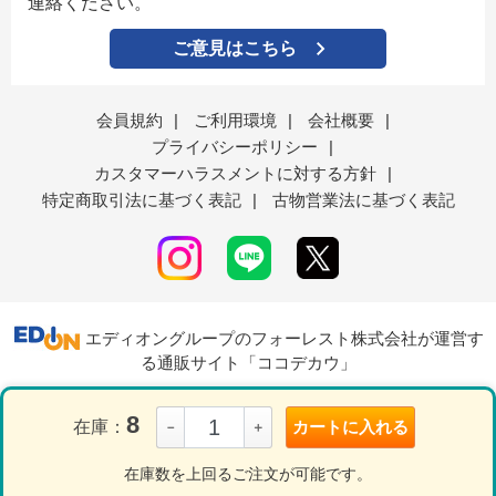
連絡ください。
ご意見はこちら
会員規約
|
ご利用環境
|
会社概要
|
プライバシーポリシー
|
カスタマーハラスメントに対する方針
|
特定商取引法に基づく表記
|
古物営業法に基づく表記
エディオングループのフォーレスト株式会社が運営す
る通販サイト「ココデカウ」
8
在庫：
カートに入れる
－
＋
表示モード
ＰＣ
スマートフォン
在庫数を上回るご注文が可能です。
© Forest Corporation....