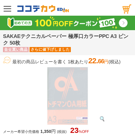
メニュー
SAKAEテクニカルペーパー 極厚口カラーPPC A3 ピン
ク 50枚
合せ買い商品
さらに値下げしました
22.
66
最初の商品レビューを書く
1枚あたり
円
(税込)
23
円
1,350
メーカー希望小売価格
(税抜)
%OFF