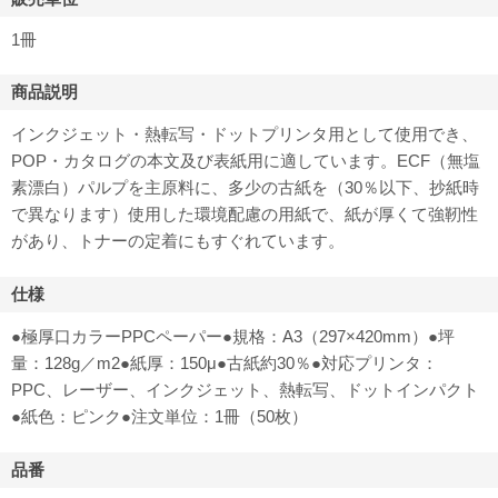
1冊
商品説明
インクジェット・熱転写・ドットプリンタ用として使用でき、
POP・カタログの本文及び表紙用に適しています。ECF（無塩
素漂白）パルプを主原料に、多少の古紙を（30％以下、抄紙時
で異なります）使用した環境配慮の用紙で、紙が厚くて強靭性
があり、トナーの定着にもすぐれています。
仕様
●極厚口カラーPPCペーパー●規格：A3（297×420mm）●坪
量：128g／m2●紙厚：150μ●古紙約30％●対応プリンタ：
PPC、レーザー、インクジェット、熱転写、ドットインパクト
●紙色：ピンク●注文単位：1冊（50枚）
品番