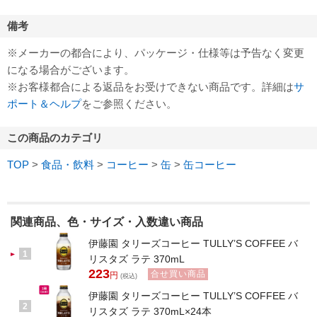
備考
※メーカーの都合により、パッケージ・仕様等は予告なく変更
になる場合がございます。
※お客様都合による返品をお受けできない商品です。詳細は
サ
ポート＆ヘルプ
をご参照ください。
この商品のカテゴリ
TOP
>
食品・飲料
>
コーヒー
>
缶
>
缶コーヒー
関連商品、色・サイズ・入数違い商品
伊藤園 タリーズコーヒー TULLY’S COFFEE バ
1
リスタズ ラテ 370mL
223
合せ買い商品
円
(税込)
伊藤園 タリーズコーヒー TULLY’S COFFEE バ
2
リスタズ ラテ 370mL×24本