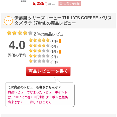
5,285
合せ買い商品
円
(税込)
伊藤園 タリーズコーヒー TULLY’S COFFEE バリス
タズ ラテ 370mLの商品レビュー
2
件の商品レビュー
4.0
1
(
件)
0
(
件)
1
(
件)
評価の平均
0
(
件)
0
(
件)
商品レビューを書く
この商品のレビューを書きませんか？
商品レビューで貯まったレビューポイント
は、100pにつき100円割引クーポンと交換
出来ます♪
→ 詳しくはこちら