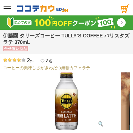
メニュー
伊藤園 タリーズコーヒー TULLY’S COFFEE バリスタズ
ラテ 370mL
合せ買い商品
2
7
件
favorite_border
名
コーヒーの美味しさがきわだつ無糖カフェラテ