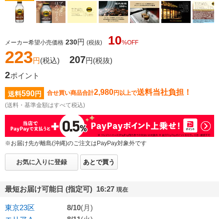
10
円
230
メーカー希望小売価格
(税抜)
%OFF
223
207
円
(税込)
円
(税抜)
2
ポイント
2,980
送料当社負担！
590
合せ買い商品合計
円以上で
送料
円
(送料・基準金額はすべて税込)
※お届け先が離島(沖縄)のご注文はPayPay対象外です
お気に入りに登録
あとで買う
最短お届け可能日 (指定可) 16:27
現在
東京23区
8/10
(月)