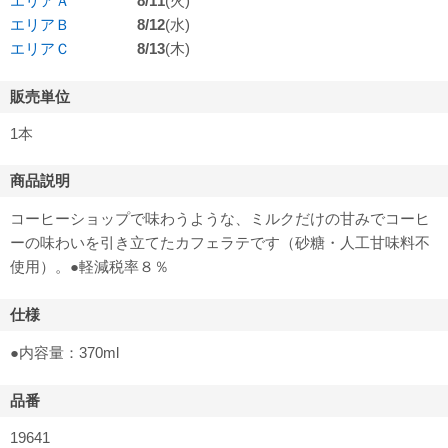
エリアＡ
8/11
(火)
エリアＢ
8/12
(水)
エリアＣ
8/13
(木)
販売単位
1本
商品説明
コーヒーショップで味わうような、ミルクだけの甘みでコーヒ
ーの味わいを引き立てたカフェラテです（砂糖・人工甘味料不
使用）。●軽減税率８％
仕様
●内容量：370ml
品番
19641