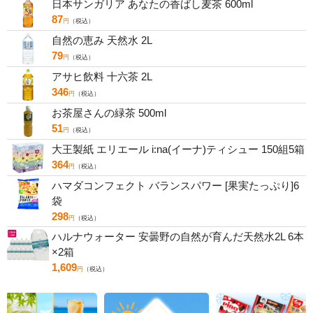
日本サンガリア あなたの香ばし麦茶 600ml
87
円
（税込）
自然の恵み 天然水 2L
79
円
（税込）
アサヒ飲料 十六茶 2L
346
円
（税込）
お茶屋さんの緑茶 500ml
51
円
（税込）
大王製紙 エリエール i:na(イーナ)ティシュー 150組5箱
364
円
（税込）
ハマダコンフェクト バランスパワー [果実たっぷり]6
袋
298
円
（税込）
ハルナウォーター 安曇野の自然が育んだ天然水2L 6本
×2箱
1,609
円
（税込）