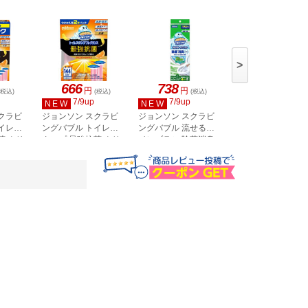
>
666
738
376
円
円
円
(税込)
(税込)
(税込)
(税込)
7/9up
7/9up
7/9up
NEW
NEW
NEW
クラビ
ジョンソン スクラビ
ジョンソン スクラビ
ジョンソン スクラ
イレス
ングバブル トイレス
ングバブル 流せるト
ングバブル トイレ
菌 クリ
タンプ 最強抗菌 クリ
イレブラシ 除菌消臭
タンプ 悪臭ブロッ
 替え
スピーシトラス 替え
プラス アイスミント
リフレッシュブー
2本入
本体+替ブラシ4個入
本体