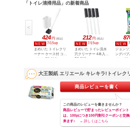
「トイレ清掃用品」の新着商品
<
424
212
87
円
円
(税込)
(税込)
7/15up
7/15up
NEW
NEW
NEW
まめいた トイレクリ
まめいた トイレ流水
ジョンソ
ーナー ケース付 コン
穴クリーナー 4本入
ングバブ
TS-310
パクト TS-313
イレブラ
プラス 
替え ジ
大王製紙 エリエール キレキラ!トイレク
24個入
商品レビューを書く
この商品のレビューを書きませんか？
商品レビューで貯まったレビューポイント
は、100pにつき100円割引クーポンと交換
来ます♪
→ 詳しくはこちら