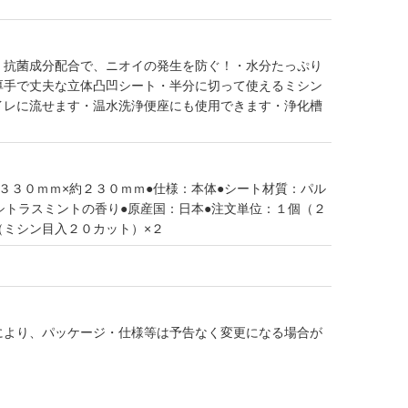
・抗菌成分配合で、ニオイの発生を防ぐ！・水分たっぷり
厚手で丈夫な立体凸凹シート・半分に切って使えるミシン
イレに流せます・温水洗浄便座にも使用できます・浄化槽
３３０ｍｍ×約２３０ｍｍ●仕様：本体●シート材質：パル
シトラスミントの香り●原産国：日本●注文単位：１個（２
（ミシン目入２０カット）×２
により、パッケージ・仕様等は予告なく変更になる場合が