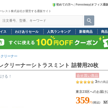
初めての方へ
|
Forestway(オフィス通
ーレスト株式会社が運営する通販サイト
イス
わけありセール
人気ランキング
新着商品
商品
レクリーナー
イレクリーナーシトラスミント 詰替用20枚
合せ買い商品
拭ける！
3
件の商
東京23区へのお届け
359
32
円
(税込)