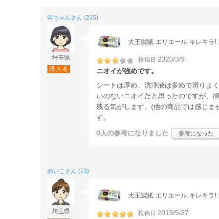
常ちゃんさん (215)
大王製紙 エリエール キレキラ
埼玉県
2020/3/9
投稿日
購入者
ニオイが強めです。
シートは厚め、洗浄液は多めで滑りよ
いのないニオイだと思ったのですが、
残る気がします。(他の商品では感じま
す。
0人
の参考になりました
参考になった
めいこさん (73)
大王製紙 エリエール キレキラ
埼玉県
2019/9/27
投稿日