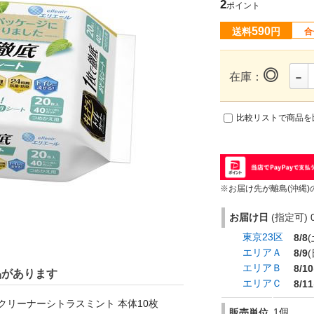
2
ポイント
590
送料
円
合
-
◎
在庫：
比較リストで商品を
※お届け先が離島(沖縄)
お届け日
(指定可) 0
東京23区
8/8
(
エリアＡ
8/9
(
エリアＢ
8/10
品があります
エリアＣ
8/11
クリーナーシトラスミント 本体10枚
1個
販売単位