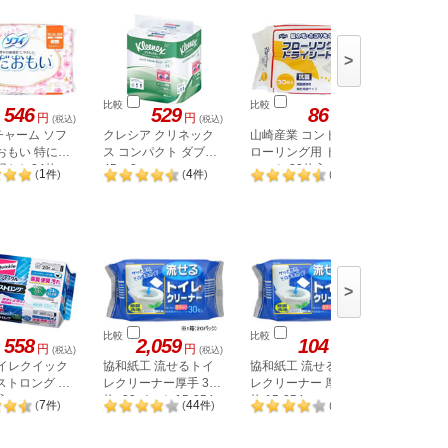
>
比較
比較
比較
546
529
86
円
円
円
(税込)
(税込)
(税込)
チャーム ソフ
クレシア クリネック
山崎産業 コンドルフ
ドーバー
おもい 特に多
ス コンパクト ダブル
ローリング用 ドライ
ゼ77 50
羽なし24枚
45m 8ロール
シート 30枚入
ヘッド付
1
4
7
(
件
)
(
件
)
(
件
)
>
比較
比較
比較
558
2,059
104
円
円
円
(税込)
(税込)
(税込)
トイレクイック
協和紙工 流せるトイ
協和紙工 流せるトイ
山崎産業
ストロング 詰
レクリーナー厚手 30
レクリーナー 厚手 30
イレ用流
枚入
枚×20パック 15-054
枚 15-054
ーシート
7
44
44
(
件
)
(
件
)
(
件
)
173266