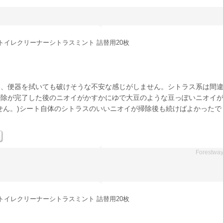
!トイレクリーナーシトラスミント 詰替用20枚
く、便器を拭いても破けそうな不安な感じがしません。シトラス系は間
掃除が完了した後のニオイがかすかにゆで大豆のような豆っぽいニオイ
せん。)シート自体のシトラスのいいニオイが掃除後も続けばよかったで
Forestwa
!トイレクリーナーシトラスミント 詰替用20枚