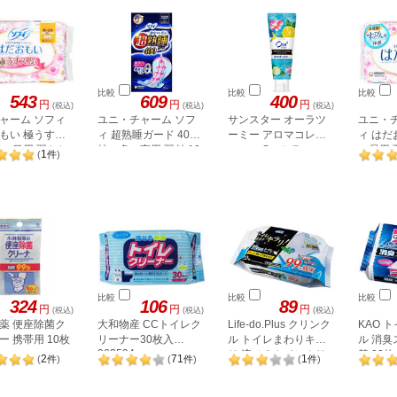
比較
比較
比較
543
609
400
円
円
円
(税込)
(税込)
(税込)
ャーム ソフィ
ユニ・チャーム ソフ
サンスター オーラツ
ユニ・
もい 極うすス
ィ 超熟睡ガード 400
ーミー アロマコレク
ィ はだ
軽い日用 羽なし
特に多い夜用 羽付 10
ション Sシトラスミン
い昼用 
1
(
件
)
枚
ト
比較
比較
比較
324
106
89
円
円
円
(税込)
(税込)
(税込)
薬 便座除菌ク
大和物産 CCトイレク
Life-do.Plus クリンク
KAO 
ー 携帯用 10枚
リーナー30枚入
ル トイレまわりキラ
ル 消臭
063594
リ 流せるトイレクリ
替 20
2
71
1
(
件
)
(
件
)
(
件
)
ーナー30枚