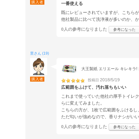
購入者
一番使える
既にレビューされていますが、こちら
他社製品に比べて洗浄液が多いのか、
0人
の参考になりました
参考になった
里さん (19)
大王製紙 エリエール キレキラ
購入者
2018/5/19
投稿日
広範囲をふけて、汚れ落ちもいい
これまで使っていた他社の厚手トイレ
らに変えてみました。
こちらの方が、1枚で広範囲をふけるし
ただ匂いが強めなので、香りナシがい
0人
の参考になりました
参考になった