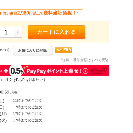
2,980
送料当社負担！
せ買い商品
円以上で
*
+
カートに入れる
比べる
お気に入りに登録
*送料・基準金額はすべて税込
のご注文はPayPay対象外です
0:59
現在
土)
11時までのご注文
日)
17時までのご注文
(月)
17時までのご注文
(火)
17時までのご注文