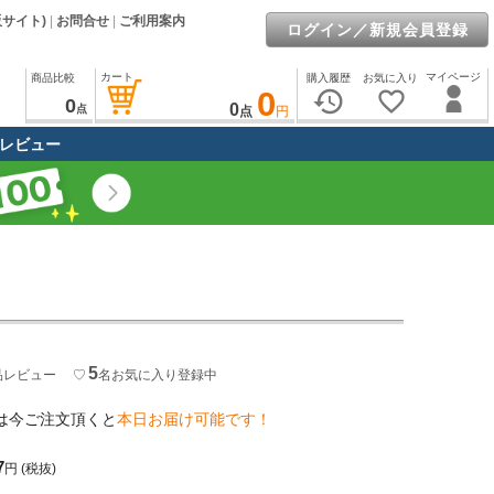
販サイト)
|
お問合せ
|
ご利用案内
ログイン／新規会員登録
カート
マイページ
商品比較
購入履歴
お気に入り
0
history
favorite_border
0
0
点
点
円
レビュー
5
品レビュー
♡
名
お気に入り登録中
は今ご注文頂くと
本日お届け可能です！
7
円
(税抜)