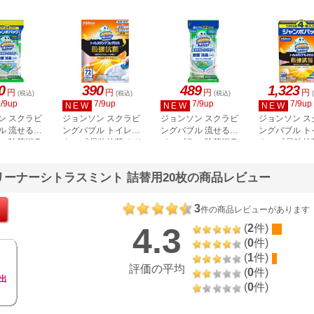
0
390
489
1,323
円
円
円
円
(税込)
(税込)
(税込)
7/9up
7/9up
7/9up
7/9up
NEW
NEW
NEW
ン スクラビ
ジョンソン スクラビ
ジョンソン スクラビ
ジョンソン ス
ル 流せるト
ングバブル トイレス
ングバブル 流せるト
ングバブル ト
シ 除菌消臭
タンプ 最強抗菌 クリ
イレブラシ 除菌消臭
タンプ 最強抗
アイスミント
スピーシトラス 本体
プラス アイスミント
スピーシトラス
ャンボパック
替え 12個入
4本入
リーナーシトラスミント 詰替用20枚の商品レビュー
3
件の商品レビューがあります
4.3
(
2
件)
(
0
件)
(
1
件)
評価の平均
(
0
件)
出
(
0
件)