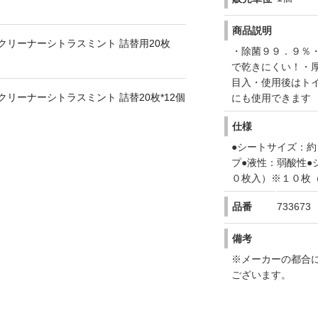
商品説明
クリーナーシトラスミント 詰替用20枚
・除菌９９．９％
で乾きにくい！・
目入・使用後はト
クリーナーシトラスミント 詰替20枚*12個
にも使用できます
仕様
●シートサイズ：約
プ●液性：弱酸性●
０枚入）※１０枚
品番
733673
備考
※メーカーの都合
ございます。