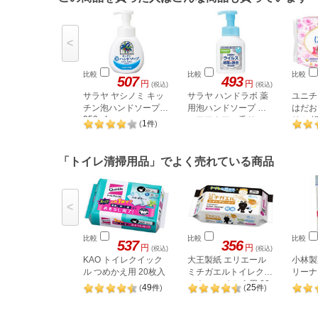
<
比較
比較
比較
507
493
円
円
(税込)
(税込)
サラヤ ヤシノミ キッ
サラヤ ハンドラボ 薬
ユニチ
チン泡ハンドソープ
用泡ハンドソープ ピ
はだお
250mL
ュアアクアの香り
リム 
1
(
件
)
300mL
34枚
「トイレ清掃用品」でよく売れている商品
<
比較
比較
比較
537
356
円
円
(税込)
(税込)
KAO トイレクイック
大王製紙 エリエール
小林製
ル つめかえ用 20枚入
ミチガエルトイレクリ
リーナ
ーナー つめかえ用 20
49
25
(
件
)
(
件
)
枚