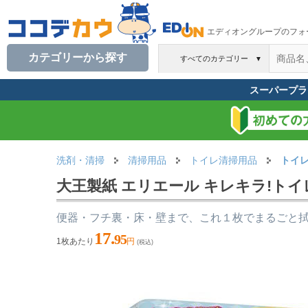
エディオングループのフォ
カテゴリーから探す
すべてのカテゴリー
▼
スーパープラ
洗剤・清掃
清掃用品
トイレ清掃用品
トイ
大王製紙 エリエール キレキラ!ト
便器・フチ裏・床・壁まで、これ１枚でまるごと
17.
95
1枚あたり
円
(税込)