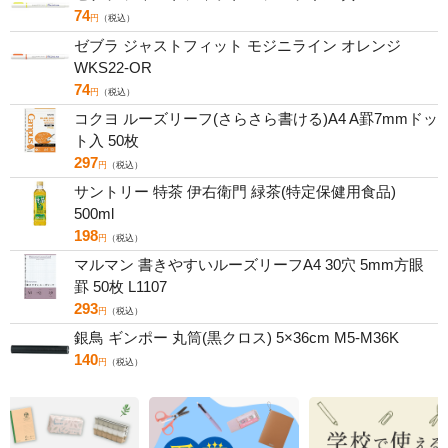
74
円
（税込）
ゼブラ ジャストフィット モジニライン オレンジ
WKS22-OR
74
円
（税込）
コクヨ ルーズリーフ(さらさら書ける)A4 A罫7mmドッ
ト入 50枚
297
円
（税込）
サントリー 特茶 伊右衛門 緑茶(特定保健用食品)
500ml
198
円
（税込）
マルマン 書きやすいルーズリーフA4 30穴 5mm方眼
罫 50枚 L1107
293
円
（税込）
銀鳥 ギンポー 丸筒(黒クロス) 5×36cm M5-M36K
140
円
（税込）