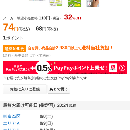
32
円
110
メーカー希望小売価格
(税込)
%OFF
74
68
円
(税込)
円
(税抜)
1
ポイント
2,980
送料当社負担！
590
合せ買い商品合計
円以上で
送料
円
(送料・基準金額はすべて税込)
※お届け先が離島(沖縄)のご注文はPayPay対象外です
お気に入りに登録
あとで買う
最短お届け可能日 (指定可) 20:24
現在
東京23区
8/8
(土)
エリアＡ
8/9
(日)