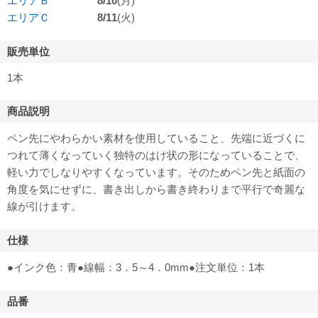
エリアＢ
8/10
(月)
エリアＣ
8/11
(火)
販売単位
1本
商品説明
ペン先にやわらかい素材を使用していること、先端に近づくに
つれて薄くなっていく独特のはけ状の形になっていることで、
軽い力でしなりやすくなっています。そのためペン先と紙面の
角度を気にせずに、書き出しから書き終わりまで平行で奇麗な
線が引けます。
仕様
●インク色：青●線幅：3．5～4．0mm●注文単位：1本
品番