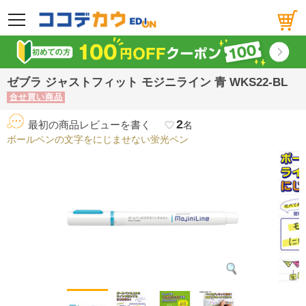
メニュー
ゼブラ ジャストフィット モジニライン 青 WKS22-BL
合せ買い商品
2
最初の商品レビューを書く
favorite_border
名
ボールペンの文字をにじませない蛍光ペン